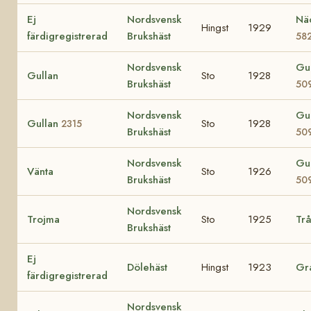
Ej
Nordsvensk
Nä
Hingst
1929
färdigregistrerad
Brukshäst
58
Nordsvensk
Gu
Gullan
Sto
1928
Brukshäst
50
Nordsvensk
Gu
Gullan
Sto
1928
2315
Brukshäst
50
Nordsvensk
Gu
Vänta
Sto
1926
Brukshäst
50
Nordsvensk
Trojma
Sto
1925
Tr
Brukshäst
Ej
Dölehäst
Hingst
1923
Gr
färdigregistrerad
Nordsvensk