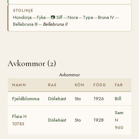
STOLINJE
Hondörja
Fyka
📷
Siff
Nora
Typa
Bruna IV
—
—
—
—
—
—
Bellebruna III
Bellebruna II
—
Avkommor (2)
Avkommor
NAMN
RAS
KÖN
FÖDD
FAR
Fjeldblomma
Dölehäst
Sto
1926
Bill
Sam
Flaia
N
Dölehäst
Sto
1928
N
10783
960