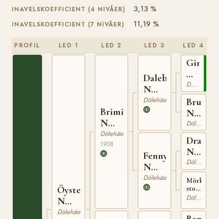
3,13 %
INAVELSKOEFFICIENT (4 NIVÅER)
11,19 %
INAVELSKOEFFICIENT (7 NIVÅER)
PROFIL
LED 1
LED 2
LED 3
LED 4
Gimle
N
Dalebu
425
Dölehäst
N
653
Dölehäst
Bruna
Brimin
N
N
384
Dölehäst
825
Dölehäst
Draupn
1908
N
Fenny
613
Dölehäst
N
3241
Dölehäst
Mörkbrun
Öystein
sto
född
Dölehäst
N
hos
1160
Dölehäst
Ole
Bamsen