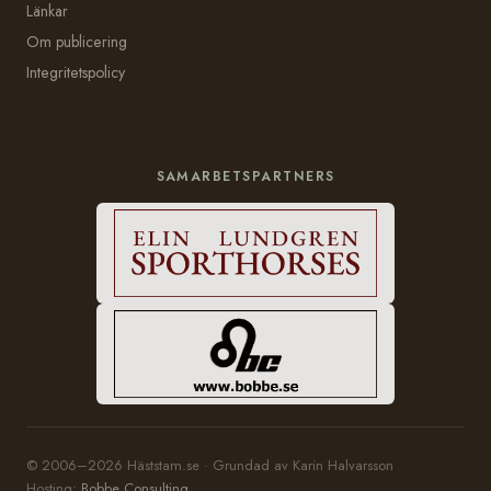
Länkar
Om publicering
Integritetspolicy
SAMARBETSPARTNERS
© 2006–2026 Häststam.se · Grundad av Karin Halvarsson
Hosting:
Bobbe Consulting