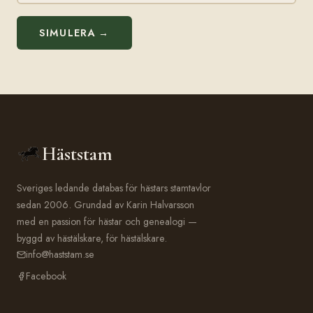
SIMULERA →
Häststam
Sveriges ledande databas för hästars stamtavlor
sedan 2006. Grundad av Karin Halvarsson
med en passion för hästar och genealogi —
byggd av hästälskare, för hästälskare.
info@haststam.se
Facebook