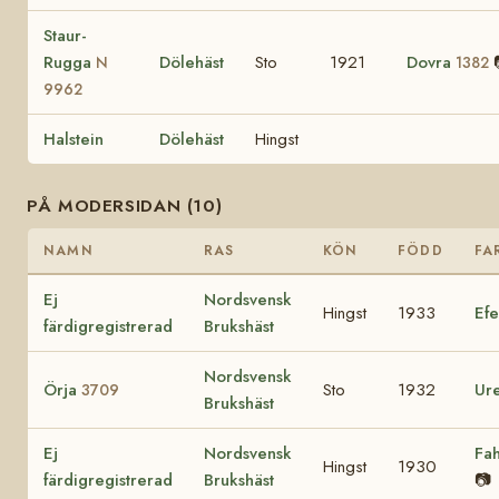
Staur-
Rugga
Dölehäst
Sto
1921
Dovra
N
1382
9962
Halstein
Dölehäst
Hingst
PÅ MODERSIDAN (10)
NAMN
RAS
KÖN
FÖDD
FA
Ej
Nordsvensk
Hingst
1933
Ef
färdigregistrerad
Brukshäst
Nordsvensk
Örja
Sto
1932
Ur
3709
Brukshäst
Ej
Nordsvensk
Fa
Hingst
1930
färdigregistrerad
Brukshäst
📷