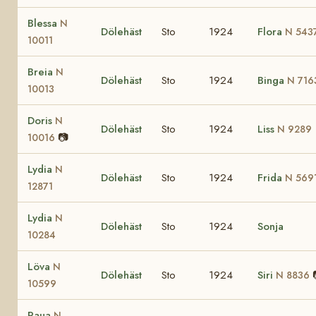
Blessa
N
Dölehäst
Sto
1924
Flora
N 543
10011
Breia
N
Dölehäst
Sto
1924
Binga
N 716
10013
Doris
N
Dölehäst
Sto
1924
Liss
N 9289
📷
10016
Lydia
N
Dölehäst
Sto
1924
Frida
N 569
12871
Lydia
N
Dölehäst
Sto
1924
Sonja
10284
Löva
N
Dölehäst
Sto
1924
Siri
N 8836
10599
Raua
N