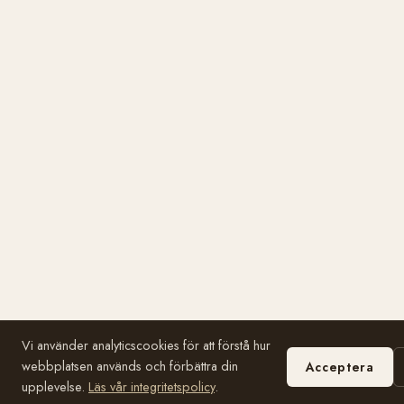
Vi använder analyticscookies för att förstå hur
webbplatsen används och förbättra din
Acceptera
upplevelse.
Läs vår integritetspolicy
.