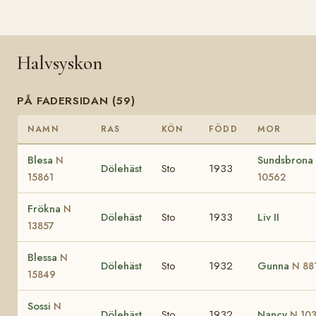
Halvsyskon
PÅ FADERSIDAN (59)
NAMN
RAS
KÖN
FÖDD
MOR
Blesa
Sundsbrona
N
Dölehäst
Sto
1933
15861
10562
Frökna
N
Dölehäst
Sto
1933
Liv II
13857
Blessa
N
Dölehäst
Sto
1932
Gunna
N 88
15849
Sossi
N
Dölehäst
Sto
1932
Nancy
N 10