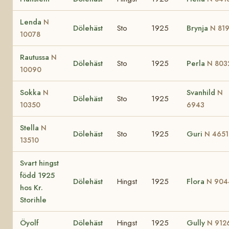
Lenda
N
Dölehäst
Sto
1925
Brynja
N 81
10078
Rautussa
N
Dölehäst
Sto
1925
Perla
N 803
10090
Sokka
Svanhild
N
N
Dölehäst
Sto
1925
10350
6943
Stella
N
Dölehäst
Sto
1925
Guri
N 4651
13510
Svart hingst
född 1925
Dölehäst
Hingst
1925
Flora
N 904
hos Kr.
Storihle
Öyolf
Dölehäst
Hingst
1925
Gully
N 912