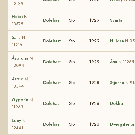
15194
Heidi
N
Dölehäst
Sto
1929
Svarta
13575
Sara
N
Dölehäst
Sto
1929
Huldra
N 95
11216
Åsbruna
N
Dölehäst
Sto
1929
Åsa
N 11265
12094
Astrid
N
Dölehäst
Sto
1928
Stjerna
N 91
13544
Gyger'n
N
Dölehäst
Sto
1928
Dokka
11963
Lucy
N
Dölehäst
Sto
1928
Dvergstenb
12441