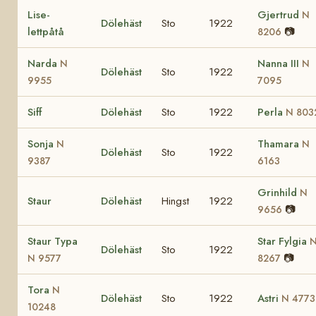
Lise-
Gjertrud
N
Dölehäst
Sto
1922
lettpåtå
📷
8206
Narda
Nanna III
N
N
Dölehäst
Sto
1922
9955
7095
Siff
Dölehäst
Sto
1922
Perla
N 803
Sonja
Thamara
N
N
Dölehäst
Sto
1922
9387
6163
Grinhild
N
Staur
Dölehäst
Hingst
1922
📷
9656
Staur Typa
Star Fylgia
Dölehäst
Sto
1922
📷
N 9577
8267
Tora
N
Dölehäst
Sto
1922
Astri
N 4773
10248