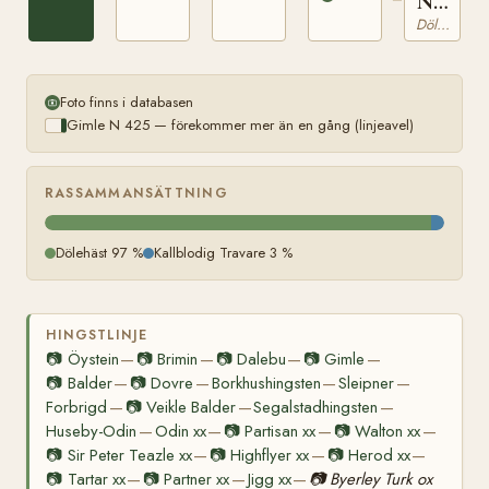
N
2929
Dölehäst
Foto finns i databasen
Gimle N 425 — förekommer mer än en gång (linjeavel)
RASSAMMANSÄTTNING
Dölehäst 97 %
Kallblodig Travare 3 %
HINGSTLINJE
📷
Öystein
📷
Brimin
📷
Dalebu
📷
Gimle
—
—
—
—
📷
Balder
📷
Dovre
Borkhushingsten
Sleipner
—
—
—
—
Forbrigd
📷
Veikle Balder
Segalstadhingsten
—
—
—
Huseby-Odin
Odin xx
📷
Partisan xx
📷
Walton xx
—
—
—
—
📷
Sir Peter Teazle xx
📷
Highflyer xx
📷
Herod xx
—
—
—
📷
Tartar xx
📷
Partner xx
Jigg xx
📷
Byerley Turk ox
—
—
—