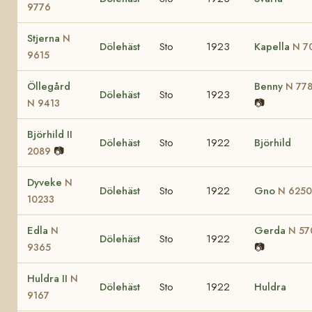
9776
Stjerna
N
Dölehäst
Sto
1923
Kapella
N 7
9615
Öllegård
Benny
N 77
Dölehäst
Sto
1923
📷
N 9413
Björhild II
Dölehäst
Sto
1922
Björhild
📷
2089
Dyveke
N
Dölehäst
Sto
1922
Gno
N 6250
10233
Edla
Gerda
N
N 57
Dölehäst
Sto
1922
📷
9365
Huldra II
N
Dölehäst
Sto
1922
Huldra
9167