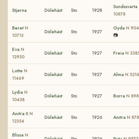
Sundssvarta
Stjerna
Dölehäst
Sto
1928
10878
Beret
Gyda
N
N 90
Dölehäst
Sto
1927
📷
10713
Eva
N
Dölehäst
Sto
1927
Freia
N 338
12930
Lotte
N
Dölehäst
Sto
1927
Alma
N 521
11469
Lydia
N
Dölehäst
Sto
1927
Borra
N 898
10438
Anitra II
N
Dölehäst
Sto
1926
Anitra
N 87
12354
Blissa
N
Dölehäst
Sto
1926
Puta
N 9572