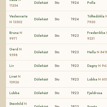
Dölehäst
Sto
1924
Polla
11354
Veslesvarta
Töftedöhla
Dölehäst
Sto
1924
N 13502
7930
Bruna
Frederikke
N
Dölehäst
Sto
1923
9971
9231
Gerd
N
Dölehäst
Sto
1923
Hella
N 841
9598
Liv
Dölehäst
Sto
1923
Dagny
N 94
Livet
N
Dölehäst
Sto
1923
Lubba
N 60
10926
Lubba
Dölehäst
Sto
1923
Fjeldrosa
Steinhild
N
Dölehäst
Sto
1923
Svarta