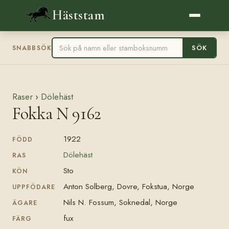
Häststam
SÖK
SNABBSÖK
Raser
›
Dölehäst
Fokka N 9162
1922
FÖDD
Dölehäst
RAS
Sto
KÖN
Anton Solberg, Dovre, Fokstua, Norge
UPPFÖDARE
Nils N. Fossum, Soknedal, Norge
ÄGARE
fux
FÄRG