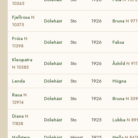
10365
Fjellrosa
N
Dölehäst
Sto
1926
Bruna
N 971
10375
Fröia
N
Dölehäst
Sto
1926
Faksa
11398
Kleopatra
Dölehäst
Sto
1926
Åshild
N 911
N 10385
Lenda
Dölehäst
Sto
1926
Högna
Raua
N
Dölehäst
Sto
1926
Bruna
N 53
12914
Diana
N
Dölehäst
Sto
1925
Lubba
N 89
11838
Hallstein
Dölehäst
Hingst
1925
Hella
N 841