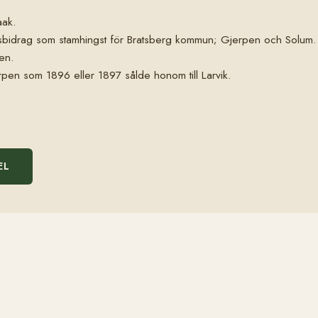
aak.
statsbidrag som stamhingst för Bratsberg kommun; Gjerpen och Solum.
pen.
Gjerpen som 1896 eller 1897 sålde honom till Larvik.
EL