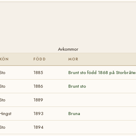
Avkommor
KÖN
FÖDD
MOR
Sto
1885
Brunt sto född 1868 på Storbråte
Sto
1886
Brunt sto
Sto
1889
Hingst
1893
Bruna
Sto
1894