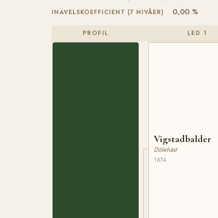
0,00 %
INAVELSKOEFFICIENT (7 NIVÅER)
PROFIL
LED 1
Vigstadbalder
Dölehäst
1874