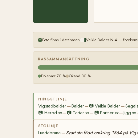
Foto finns i databasen
Veikle Balder N 4 — förekomm
RASSAMMANSÄTTNING
Dölehäst 70 %
Okänd 30 %
HINGSTLINJE
Vigstadbalder
Balder
📷
Veikle Balder
Segals
—
—
—
📷
Herod xx
📷
Tartar xx
📷
Partner xx
Jigg xx
—
—
—
STOLINJE
Lundabruna
Svart sto född omkring 1864 på Vigs
—