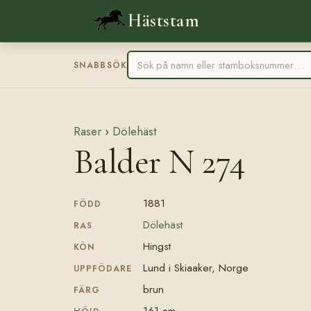
Häststam
SNABBSÖK
Raser
›
Dölehäst
Balder N 274
1881
FÖDD
Dölehäst
RAS
Hingst
KÖN
Lund i Skiaaker, Norge
UPPFÖDARE
brun
FÄRG
161 cm