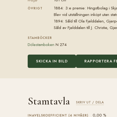
HÖJD
1884: 3:e premie: Hingstbolag i Skj
ÖVRIGT
Blev vid utställningen inköpt utan 
1894: Såld till Ola Fjelddalen, Gjer
Såld av Fjelddalen till J. Christie, 
STAMBÖCKER
Dölestamboken
N 274
SKICKA IN BILD
RAPPORTERA F
Stamtavla
SKRIV UT / DELA
0,00 %
INAVELSKOEFFICIENT (4 NIVÅER)