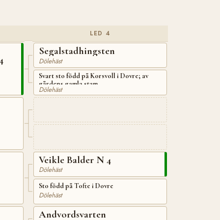
LED 4
Segalstadhingsten
4
Dölehäst
Svart sto född på Korsvoll i Dovre; av
gårdens gamla stam
Dölehäst
Veikle Balder N 4
Dölehäst
Sto född på Tofte i Dovre
Dölehäst
Andvordsvarten