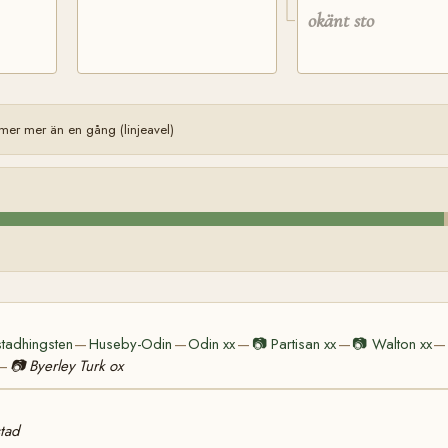
okänt sto
er mer än en gång (linjeavel)
tadhingsten
Huseby-Odin
Odin xx
📷
Partisan xx
📷
Walton xx
—
—
—
—
—
📷
Byerley Turk ox
—
tad