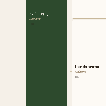
Balder N 274
Dölehäst
1881
Lundabruna
Dölehäst
1874