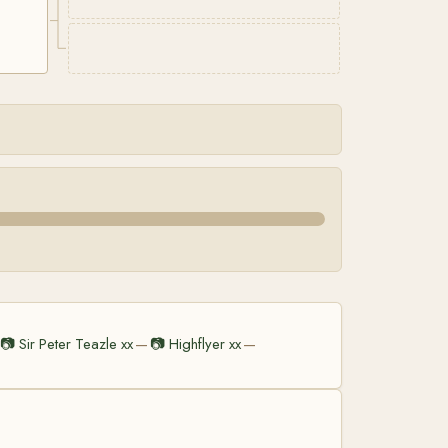
📷
Sir Peter Teazle xx
📷
Highflyer xx
—
—