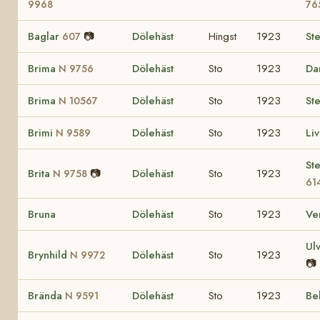
9968
76
Baglar
📷
Dölehäst
Hingst
1923
St
607
Brima
Dölehäst
Sto
1923
D
N 9756
Brima
Dölehäst
Sto
1923
St
N 10567
Brimi
Dölehäst
Sto
1923
Li
N 9589
St
Brita
📷
Dölehäst
Sto
1923
N 9758
61
Bruna
Dölehäst
Sto
1923
Ve
Ul
Brynhild
Dölehäst
Sto
1923
N 9972
📷
Brända
Dölehäst
Sto
1923
Be
N 9591