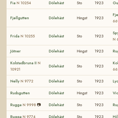
Fia
Dölehäst
Sto
1923
Gu
N 10254
Fj
Fjellgutten
Dölehäst
Hingst
1923
66
Sp
Frida
Dölehäst
Sto
1923
N 10255
N 
Jötner
Dölehäst
Hingst
1923
Ru
Kolstadbruna II
Ko
N
Dölehäst
Sto
1923
10921
66
Nelly
Dölehäst
Sto
1923
Ly
N 9772
Rudsgutten
Dölehäst
Hingst
1923
Vi
Rugga
📷
Dölehäst
Sto
1923
Ru
N 9998
Rugga
Dölehäst
Sto
1923
Hi
N 9774