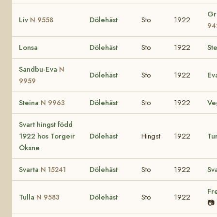
Gr
Liv
Dölehäst
Sto
1922
N 9558
94
Lonsa
Dölehäst
Sto
1922
St
Sandbu-Eva
N
Dölehäst
Sto
1922
Ev
9959
Steina
Dölehäst
Sto
1922
Ve
N 9963
Svart hingst född
1922 hos Torgeir
Dölehäst
Hingst
1922
Tu
Öksne
Svarta
Dölehäst
Sto
1922
Sv
N 15241
Fr
Tulla
Dölehäst
Sto
1922
N 9583
📷