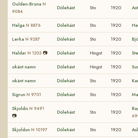
Gulden-Bruna
N
Dölehäst
Sto
1920
As
9084
Helga
Dölehäst
Sto
1920
He
N 8876
Lerka
Dölehäst
Sto
1920
Bj
N 9287
Naldar
📷
Dölehäst
Hingst
1920
St
N 1203
okänt namn
Dölehäst
Hingst
1920
Su
okänt namn
Dölehäst
Sto
1920
Ka
Sigrun
Dölehäst
Sto
1920
Ma
N 9701
Skjoldis
Ra
N 9491
Dölehäst
Sto
1920
📷
69
Skjoldun
Dölehäst
Sto
1920
As
N 10197