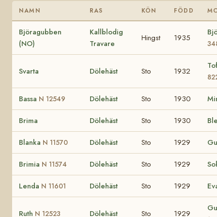
NAMN
RAS
KÖN
FÖDD
M
Björagubben
Kallblodig
Bj
Hingst
1935
(NO)
Travare
34
To
Svarta
Dölehäst
Sto
1932
82
Bassa
Dölehäst
Sto
1930
Mi
N 12549
Brima
Dölehäst
Sto
1930
Bl
Blanka
Dölehäst
Sto
1929
Gu
N 11570
Brimia
Dölehäst
Sto
1929
So
N 11574
Lenda
Dölehäst
Sto
1929
Ev
N 11601
Gu
Ruth
Dölehäst
Sto
1929
N 12523