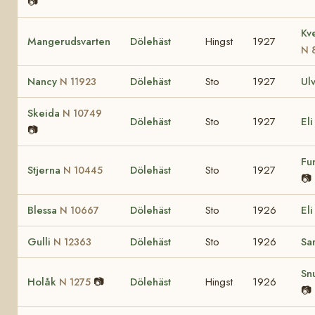
📷
Kv
Mangerudsvarten
Dölehäst
Hingst
1927
N 
Nancy
Dölehäst
Sto
1927
Ul
N 11923
Skeida
N 10749
Dölehäst
Sto
1927
El
📷
Fu
Stjerna
Dölehäst
Sto
1927
N 10445
📷
Blessa
Dölehäst
Sto
1926
El
N 10667
Gulli
Dölehäst
Sto
1926
Sa
N 12363
Sn
Holåk
📷
Dölehäst
Hingst
1926
N 1275
📷