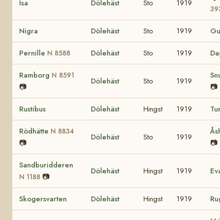
Isa
Dölehäst
Sto
1919
39
Nigra
Dölehäst
Sto
1919
Gu
Pernille
Dölehäst
Sto
1919
Da
N 8588
Ramborg
Sn
N 8591
Dölehäst
Sto
1919
📷
📷
Rustibus
Dölehäst
Hingst
1919
Tu
Rödhätte
Ås
N 8834
Dölehäst
Sto
1919
📷
📷
Sandburidderen
Dölehäst
Hingst
1919
Ev
📷
N 1188
Skogersvarten
Dölehäst
Hingst
1919
Ru