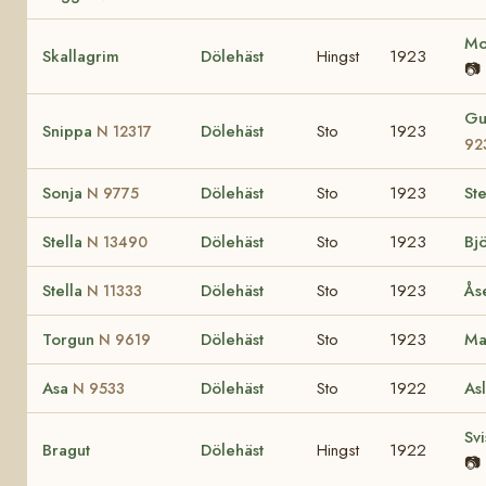
Mo
Skallagrim
Dölehäst
Hingst
1923
📷
Gu
Snippa
Dölehäst
Sto
1923
N 12317
92
Sonja
Dölehäst
Sto
1923
St
N 9775
Stella
Dölehäst
Sto
1923
Bj
N 13490
Stella
Dölehäst
Sto
1923
Ås
N 11333
Torgun
Dölehäst
Sto
1923
Ma
N 9619
Asa
Dölehäst
Sto
1922
As
N 9533
Sv
Bragut
Dölehäst
Hingst
1922
📷