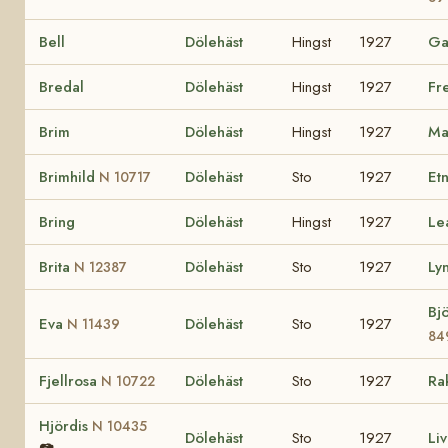
Bell
Dölehäst
Hingst
1927
G
Bredal
Dölehäst
Hingst
1927
Fr
Brim
Dölehäst
Hingst
1927
Ma
Brimhild
Dölehäst
Sto
1927
Et
N 10717
Bring
Dölehäst
Hingst
1927
Le
Brita
Dölehäst
Sto
1927
Ly
N 12387
Bj
Eva
Dölehäst
Sto
1927
N 11439
84
Fjellrosa
Dölehäst
Sto
1927
Ra
N 10722
Hjördis
N 10435
Dölehäst
Sto
1927
Li