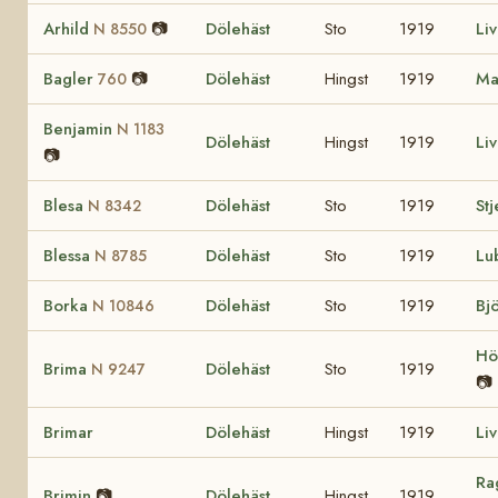
Arhild
📷
Dölehäst
Sto
1919
Li
N 8550
Bagler
📷
Dölehäst
Hingst
1919
Ma
760
Benjamin
N 1183
Dölehäst
Hingst
1919
Li
📷
Blesa
Dölehäst
Sto
1919
St
N 8342
Blessa
Dölehäst
Sto
1919
Lu
N 8785
Borka
Dölehäst
Sto
1919
Bj
N 10846
Hö
Brima
Dölehäst
Sto
1919
N 9247
📷
Brimar
Dölehäst
Hingst
1919
Li
Ra
Brimin
📷
Dölehäst
Hingst
1919