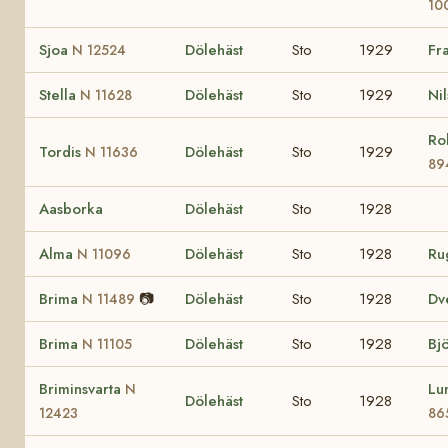
10
Sjoa
Dölehäst
Sto
1929
Fr
N 12524
Stella
Dölehäst
Sto
1929
Ni
N 11628
Ro
Tordis
Dölehäst
Sto
1929
N 11636
89
Aasborka
Dölehäst
Sto
1928
Alma
Dölehäst
Sto
1928
Ru
N 11096
Brima
📷
Dölehäst
Sto
1928
Dv
N 11489
Brima
Dölehäst
Sto
1928
Bj
N 11105
Briminsvarta
Lu
N
Dölehäst
Sto
1928
12423
86