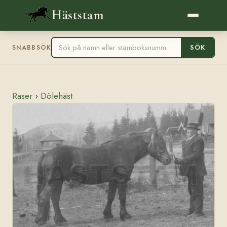
Häststam
SÖK
SNABBSÖK
Raser
›
Dölehäst