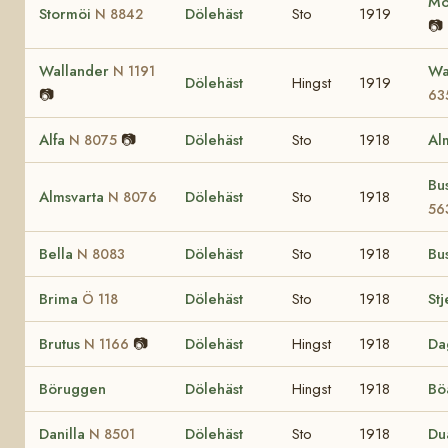
Mö
Stormöi
Dölehäst
Sto
1919
N 8842
📷
Wallander
Wa
N 1191
Dölehäst
Hingst
1919
📷
63
Alfa
📷
Dölehäst
Sto
1918
Al
N 8075
Bu
Almsvarta
Dölehäst
Sto
1918
N 8076
56
Bella
Dölehäst
Sto
1918
Bu
N 8083
Brima
Dölehäst
Sto
1918
St
Ö 118
Brutus
📷
Dölehäst
Hingst
1918
Da
N 1166
Böruggen
Dölehäst
Hingst
1918
Bö
Danilla
Dölehäst
Sto
1918
Du
N 8501