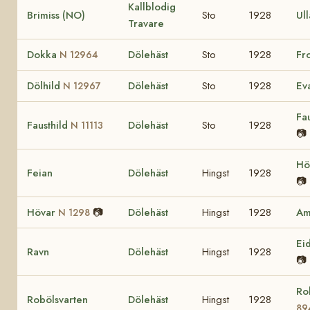
Kallblodig
Brimiss (NO)
Sto
1928
Ul
Travare
Dokka
Dölehäst
Sto
1928
Fr
N 12964
Dölhild
Dölehäst
Sto
1928
Ev
N 12967
Fa
Fausthild
Dölehäst
Sto
1928
N 11113
📷
Hö
Feian
Dölehäst
Hingst
1928
📷
Hövar
📷
Dölehäst
Hingst
1928
Am
N 1298
Ei
Ravn
Dölehäst
Hingst
1928
📷
Ro
Robölsvarten
Dölehäst
Hingst
1928
89