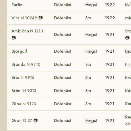
Turfin
Dölehäst
Hingst
1922
Kv
Vira
📷
Dölehäst
Sto
1922
Mi
N 10249
Ambjönn
St
N 1210
Dölehäst
Hingst
1921
📷
📷
Björgulf
Dölehäst
Hingst
1921
Bj
Branda
Dölehäst
Sto
1921
Fr
N 9710
Bria
Dölehäst
Sto
1921
Eva
N 9915
Brimi
Dölehäst
Sto
1921
Kå
N 9313
Gloa
Dölehäst
Sto
1921
Ru
N 9123
Ra
Gran
📷
Dölehäst
Hingst
1921
Ö 37
69