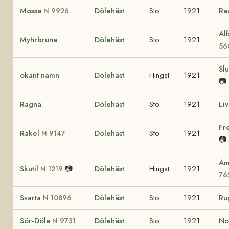
Mossa
Dölehäst
Sto
1921
Ra
N 9926
Al
Myhrbruna
Dölehäst
Sto
1921
56
Sl
okänt namn
Dölehäst
Hingst
1921
📷
Ragna
Dölehäst
Sto
1921
Li
Fr
Rakel
Dölehäst
Sto
1921
N 9147
📷
Am
Skutil
📷
Dölehäst
Hingst
1921
N 1219
76
Svarta
Dölehäst
Sto
1921
Ru
N 10896
Sör-Döla
Dölehäst
Sto
1921
No
N 9731