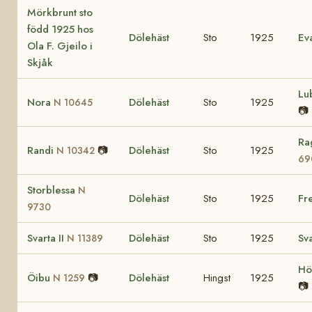
Mörkbrunt sto
född 1925 hos
Dölehäst
Sto
1925
Ev
Ola F. Gjeilo i
Skjåk
Lu
Nora
Dölehäst
Sto
1925
N 10645
📷
Ra
Randi
📷
Dölehäst
Sto
1925
N 10342
69
Storblessa
N
Dölehäst
Sto
1925
Fr
9730
Svarta II
Dölehäst
Sto
1925
Sv
N 11389
Hö
Öibu
📷
Dölehäst
Hingst
1925
N 1259
📷