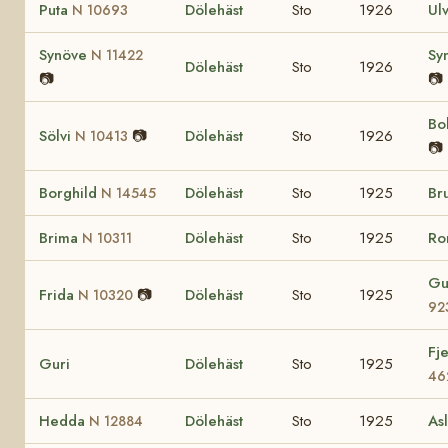
Puta
Dölehäst
Sto
1926
Ul
N 10693
Synöve
Sy
N 11422
Dölehäst
Sto
1926
📷
📷
Bo
Sölvi
📷
Dölehäst
Sto
1926
N 10413
📷
Borghild
Dölehäst
Sto
1925
Br
N 14545
Brima
Dölehäst
Sto
1925
R
N 10311
Gu
Frida
📷
Dölehäst
Sto
1925
N 10320
92
Fj
Guri
Dölehäst
Sto
1925
46
Hedda
Dölehäst
Sto
1925
As
N 12884