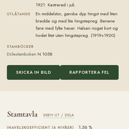
1921: Kastrerad i juli.
En middelstor, ganske dyp hingst med liten
UTLÅTANDE
bredde og med lite hingstepreg. Benene
føre med fylte haser. Halsen noget kort og
hodet litet uten hingstepreg. (1919+1920)
STAMBÖCKER
Dölestamboken
N 1058
SKICKA IN BILD
RAPPORTERA FEL
Stamtavla
SKRIV UT / DELA
1,56 %
INAVELSKOEFFICIENT (4 NIVÅER)