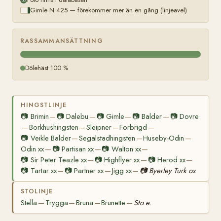
Gimle N 425 — förekommer mer än en gång (linjeavel)
RASSAMMANSÄTTNING
Dölehäst 100 %
HINGSTLINJE
📷
Brimin
📷
Dalebu
📷
Gimle
📷
Balder
📷
Dovre
—
—
—
—
Borkhushingsten
Sleipner
Forbrigd
—
—
—
—
📷
Veikle Balder
Segalstadhingsten
Huseby-Odin
—
—
—
Odin xx
📷
Partisan xx
📷
Walton xx
—
—
—
📷
Sir Peter Teazle xx
📷
Highflyer xx
📷
Herod xx
—
—
—
📷
Tartar xx
📷
Partner xx
Jigg xx
📷
Byerley Turk ox
—
—
—
STOLINJE
Stella
Trygga
Bruna
Brunette
Sto e.
—
—
—
—