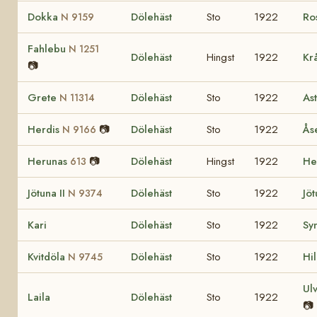
Dokka
Dölehäst
Sto
1922
Ro
N 9159
Fahlebu
N 1251
Dölehäst
Hingst
1922
Kr
📷
Grete
Dölehäst
Sto
1922
As
N 11314
Herdis
📷
Dölehäst
Sto
1922
Ås
N 9166
Herunas
📷
Dölehäst
Hingst
1922
He
613
Jötuna II
Dölehäst
Sto
1922
Jö
N 9374
Kari
Dölehäst
Sto
1922
Sy
Kvitdöla
Dölehäst
Sto
1922
Hi
N 9745
Ul
Laila
Dölehäst
Sto
1922
📷