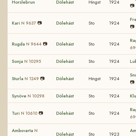
Horslebrun
Dölehäst
Hingst
1924
📷
Fr
Kari
📷
Dölehäst
Sto
1924
N 9637
📷
Ra
Rugda
📷
Dölehäst
Sto
1924
N 9644
69
Sonja
Dölehäst
Sto
1924
Lu
N 10295
Sn
Sturla
📷
Dölehäst
Hingst
1924
N 1249
📷
Synöve
Dölehäst
Sto
1924
Kl
N 10298
Ra
Turi
📷
Dölehäst
Sto
1924
N 10610
69
Ambsvarta
Am
N
Dölehäst
Sto
1923