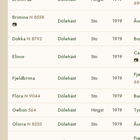
69
Brimina
N 8558
Dölehäst
Sto
1919
Ås
📷
Dokka
Dölehäst
Sto
1919
Bu
N 8792
Ca
Elinor
Dölehäst
Sto
1919
📷
Fj
Fjeldbrima
Dölehäst
Sto
1919
66
Flora
Dölehäst
Sto
1919
Ba
N 9044
Gefion
Dölehäst
Hingst
1919
Ty
564
Gloria
Dölehäst
Sto
1919
Ås
N 8353
Fj