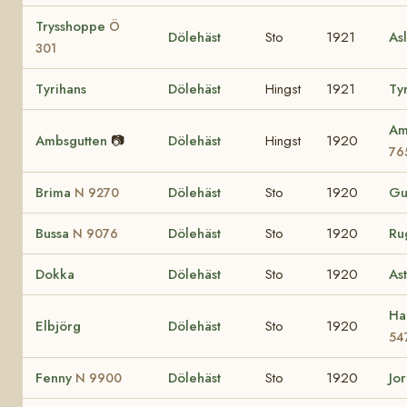
Trysshoppe
Ö
Dölehäst
Sto
1921
As
301
Tyrihans
Dölehäst
Hingst
1921
Ty
Am
Ambsgutten
📷
Dölehäst
Hingst
1920
76
Brima
Dölehäst
Sto
1920
Gu
N 9270
Bussa
Dölehäst
Sto
1920
Ru
N 9076
Dokka
Dölehäst
Sto
1920
As
Ha
Elbjörg
Dölehäst
Sto
1920
54
Fenny
Dölehäst
Sto
1920
Jo
N 9900