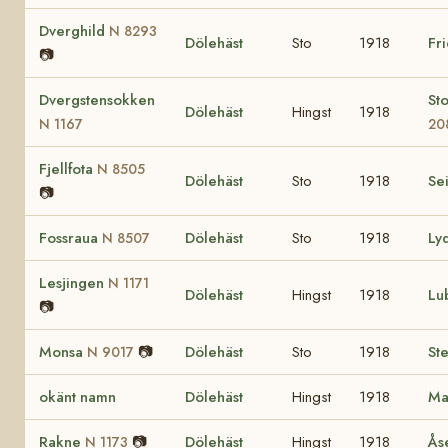
Dverghild
N 8293
Dölehäst
Sto
1918
Fr
📷
Dvergstensokken
St
Dölehäst
Hingst
1918
N 1167
20
Fjellfota
N 8505
Dölehäst
Sto
1918
Se
📷
Fossraua
Dölehäst
Sto
1918
Ly
N 8507
Lesjingen
N 1171
Dölehäst
Hingst
1918
Lu
📷
Monsa
📷
Dölehäst
Sto
1918
St
N 9017
okänt namn
Dölehäst
Hingst
1918
Ma
Rakne
📷
Dölehäst
Hingst
1918
Ås
N 1173