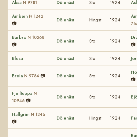
Aksa
Dölehäst
Sto
1924
As
N 9781
Ambein
Am
N 1242
Dölehäst
Hingst
1924
📷
76
Barbro
Dr
N 10268
Dölehäst
Sto
1924
📷
📷
Blesa
Dölehäst
Sto
1924
Jö
Hö
Breia
📷
Dölehäst
Sto
1924
N 9784
📷
Fjelltuppa
N
Dölehäst
Sto
1924
Bj
📷
10946
Hallgrim
N 1246
Dölehäst
Hingst
1924
Fa
📷
Ru