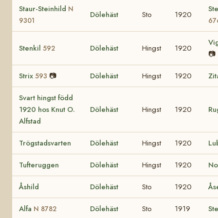
Staur-Steinhild
St
N
Dölehäst
Sto
1920
9301
67
Vi
Stenkil
Dölehäst
Hingst
1920
592
📷
Strix
📷
Dölehäst
Hingst
1920
Zi
593
Svart hingst född
1920 hos Knut O.
Dölehäst
Hingst
1920
Ru
Alfstad
Trögstadsvarten
Dölehäst
Hingst
1920
Lu
Tufteruggen
Dölehäst
Hingst
1920
No
Åshild
Dölehäst
Sto
1920
Ås
Alfa
Dölehäst
Sto
1919
St
N 8782