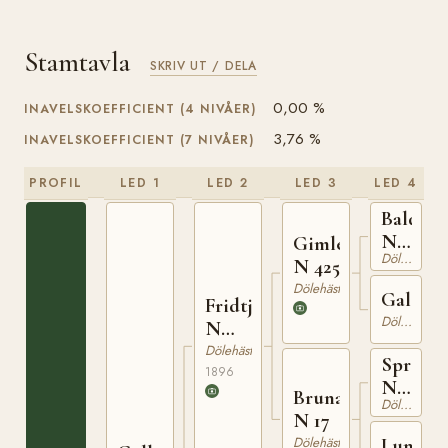
Stamtavla
SKRIV UT / DELA
0,00 %
INAVELSKOEFFICIENT (4 NIVÅER)
3,76 %
INAVELSKOEFFICIENT (7 NIVÅER)
PROFIL
LED 1
LED 2
LED 3
LED 4
Balder
N
Gimle
Dölehäst
284
N 425
Dölehäst
Galdeb
Fridtjov
Dölehäst
N
645
Dölehäst
Spräkle
1896
N
Bruna
Dölehäst
41
N 17
Dölehäst
Lundeb