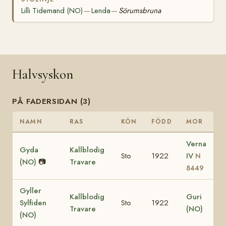
Lilli Tidemand (NO)
Lenda
Sörumsbruna
—
—
Halvsyskon
PÅ FADERSIDAN (3)
NAMN
RAS
KÖN
FÖDD
MOR
Verna
Gyda
Kallblodig
Sto
1922
IV
N
(NO)
📷
Travare
8449
Gyller
Kallblodig
Guri
Sylfiden
Sto
1922
Travare
(NO)
(NO)