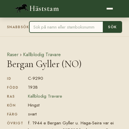
Häststam
SÖK
SNABBSÖK
Raser
›
Kallblodig Travare
Bergan Gyller (NO)
C-9290
ID
1938
FÖDD
Kallblodig Travare
RAS
Hingst
KÖN
svart
FÄRG
f. 1944 e Bergan Gyller u. Haga-Seira var ei
ÖVRIGT