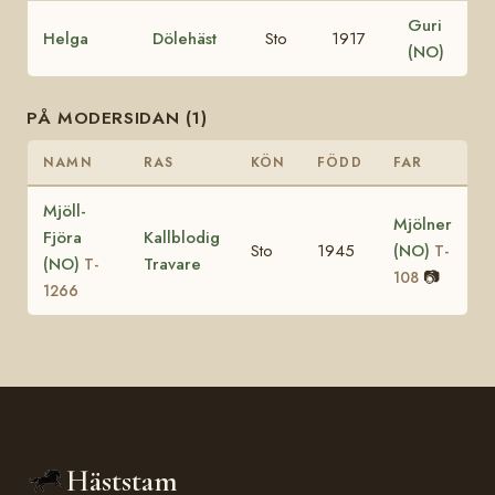
Guri
Helga
Dölehäst
Sto
1917
(NO)
PÅ MODERSIDAN (1)
NAMN
RAS
KÖN
FÖDD
FAR
Mjöll-
Mjölner
Fjöra
Kallblodig
Sto
1945
(NO)
T-
(NO)
Travare
T-
📷
108
1266
Häststam