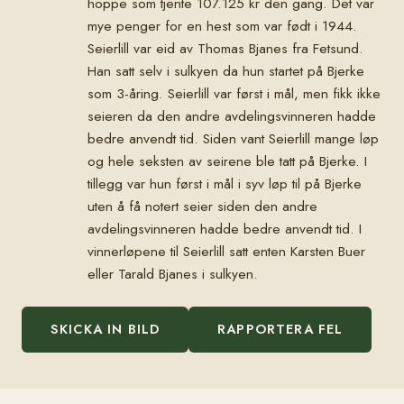
hoppe som tjente 107.125 kr den gang. Det var
mye penger for en hest som var født i 1944.
Seierlill var eid av Thomas Bjanes fra Fetsund.
Han satt selv i sulkyen da hun startet på Bjerke
som 3-åring. Seierlill var først i mål, men fikk ikke
seieren da den andre avdelingsvinneren hadde
bedre anvendt tid. Siden vant Seierlill mange løp
og hele seksten av seirene ble tatt på Bjerke. I
tillegg var hun først i mål i syv løp til på Bjerke
uten å få notert seier siden den andre
avdelingsvinneren hadde bedre anvendt tid. I
vinnerløpene til Seierlill satt enten Karsten Buer
eller Tarald Bjanes i sulkyen.
SKICKA IN BILD
RAPPORTERA FEL