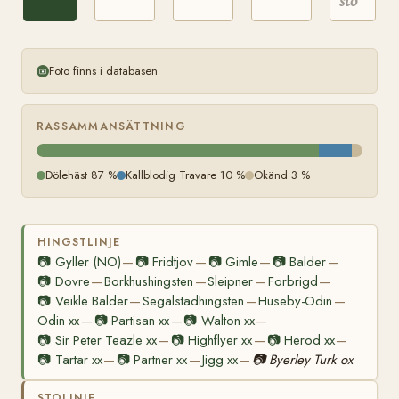
sto
Foto finns i databasen
RASSAMMANSÄTTNING
Dölehäst 87 %
Kallblodig Travare 10 %
Okänd 3 %
HINGSTLINJE
📷
Gyller (NO)
📷
Fridtjov
📷
Gimle
📷
Balder
—
—
—
—
📷
Dovre
Borkhushingsten
Sleipner
Forbrigd
—
—
—
—
📷
Veikle Balder
Segalstadhingsten
Huseby-Odin
—
—
—
Odin xx
📷
Partisan xx
📷
Walton xx
—
—
—
📷
Sir Peter Teazle xx
📷
Highflyer xx
📷
Herod xx
—
—
—
📷
Tartar xx
📷
Partner xx
Jigg xx
📷
Byerley Turk ox
—
—
—
STOLINJE