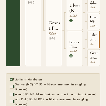
1989
Sylfiden
Ulver
(NO)
Kallblodig Travare
(NO)
NT
45
N
Kallblodig Travare
Ulverud
2071
Stjerna
Grans
(NO)
Kallblodig Travare
Ulla
T-
1304
(NO)
Kallblodig Travare
Jahn
1976
Piril
Grans
(NO)
Kallblodig Travare
Pia
N
(NO)
Kallblodig Travare
1932
Grans
T-
Erna
23306
(NO)
Kallblodig Travare
T-
1672
Foto finns i databasen
Granvar (NO) NT 52 — förekommer mer än en gång
(linjeavel)
Jerker (NO) NT 34 — förekommer mer än en gång (linjeavel)
Jahn Piril (NO) N 1932 — förekommer mer än en gång
(linjeavel)