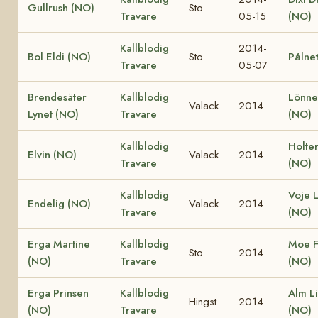
Gullrush (NO)
Sto
Travare
05-15
(NO)
Kallblodig
2014-
Bol Eldi (NO)
Sto
Pålnet
Travare
05-07
Brendesäter
Kallblodig
Lönne
Valack
2014
Lynet (NO)
Travare
(NO)
Kallblodig
Holte
Elvin (NO)
Valack
2014
Travare
(NO)
Kallblodig
Voje L
Endelig (NO)
Valack
2014
Travare
(NO)
Erga Martine
Kallblodig
Moe F
Sto
2014
(NO)
Travare
(NO)
Erga Prinsen
Kallblodig
Alm L
Hingst
2014
(NO)
Travare
(NO)