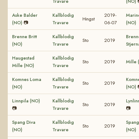
Travare
(NO)
Aske Balder
Kallblodig
2019-
Marine
Hingst
(NO)
📷
Travare
06-07
(NO)
Brenne Britt
Kallblodig
Brenn
Sto
2019
(NO)
Travare
Stjern
Haugestad
Kallblodig
Sto
2019
Mille
Mille (NO)
Travare
Komnes Loma
Kallblodig
Komne
Sto
2019
(NO)
Travare
(NO)
Linnpila (NO)
Kallblodig
Lynlin
Sto
2019
📷
Travare
📷
Spang Diva
Kallblodig
Spang
Sto
2019
(NO)
Travare
(NO)