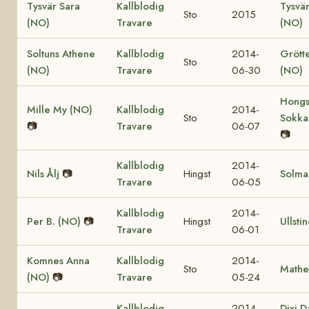
Tysvär Sara
Kallblodig
Tysvä
Sto
2015
(NO)
Travare
(NO)
Soltuns Athene
Kallblodig
2014-
Grött
Sto
(NO)
Travare
06-30
(NO)
Hongs
Mille My (NO)
Kallblodig
2014-
Sto
Sokka
📷
Travare
06-07
📷
Kallblodig
2014-
Nils Ålj
📷
Hingst
Solma
Travare
06-05
Kallblodig
2014-
Per B. (NO)
📷
Hingst
Ullsti
Travare
06-01
Komnes Anna
Kallblodig
2014-
Sto
Mathe
(NO)
📷
Travare
05-24
Kallblodig
2014-
Dixi D