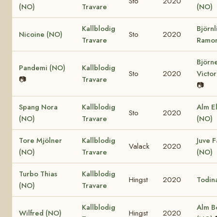
Sto
2020
(NO)
Travare
(NO)
Kallblodig
Björnl
Nicoine (NO)
Sto
2020
Travare
Ramon
Björn
Pandemi (NO)
Kallblodig
Sto
2020
Victor
📷
Travare
📷
Spang Nora
Kallblodig
Alm El
Sto
2020
(NO)
Travare
(NO)
Tore Mjölner
Kallblodig
Juve F
Valack
2020
(NO)
Travare
(NO)
Turbo Thias
Kallblodig
Hingst
2020
Todin
(NO)
Travare
Kallblodig
Alm B
Wilfred (NO)
Hingst
2020