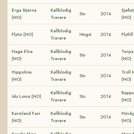
Erga Stjerna
Kallblodig
Sjefss
Sto
2014
(NO)
Travare
(NO)
Kallblodig
Flytin (NO)
Hingst
2014
Flytlil
Travare
Hage Elna
Kallblodig
Torpa
Sto
2014
(NO)
Travare
(NO)
Hippoline
Kallblodig
Troll 
Sto
2014
(NO)
Travare
(NO)
Kallblodig
Rapps
Idu Loma (NO)
Sto
2014
Travare
(NO)
Karmland Faxi
Kallblodig
Hövåg
Sto
2014
(NO)
Travare
(NO)
Kayaks Minn
Kallblodig
Minn S