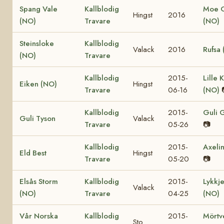
Spang Vale
Kallblodig
Moe 
Hingst
2016
(NO)
Travare
(NO)
Steinsloke
Kallblodig
Valack
2016
Rufsa
(NO)
Travare
Kallblodig
2015-
Lille K
Eiken (NO)
Hingst
Travare
06-16
(NO)
Kallblodig
2015-
Guli 
Guli Tyson
Valack
Travare
05-26
📷
Kallblodig
2015-
Axelin
Eld Best
Hingst
Travare
05-20
📷
Elsås Storm
Kallblodig
2015-
Lykkje
Valack
(NO)
Travare
04-25
(NO)
Vår Norska
Kallblodig
2015-
Mörtv
Sto