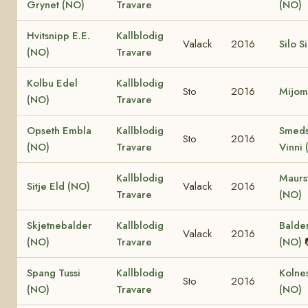
Grynet (NO)
Travare
(NO)
Hvitsnipp E.E.
Kallblodig
Valack
2016
Silo S
(NO)
Travare
Kolbu Edel
Kallblodig
Sto
2016
Mijom
(NO)
Travare
Opseth Embla
Kallblodig
Smeds
Sto
2016
(NO)
Travare
Vinni
Kallblodig
Maurs
Sitje Eld (NO)
Valack
2016
Travare
(NO)
Skjetnebalder
Kallblodig
Balder
Valack
2016
(NO)
Travare
(NO)
Spang Tussi
Kallblodig
Kolne
Sto
2016
(NO)
Travare
(NO)