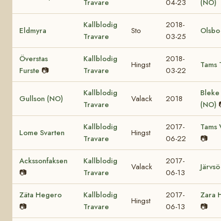
Travare
04-23
(NO)
Kallblodig
2018-
Eldmyra
Sto
Olsbo
Travare
03-25
Överstas
Kallblodig
2018-
Hingst
Tams 
Furste
📷
Travare
03-22
Kallblodig
Bleke
Gullson (NO)
Valack
2018
Travare
(NO)
Kallblodig
2017-
Tams 
Lome Svarten
Hingst
Travare
06-22
📷
Ackssonfaksen
Kallblodig
2017-
Valack
Järvsö
📷
Travare
06-13
Zäta Hegero
Kallblodig
2017-
Zara 
Hingst
📷
Travare
06-13
📷