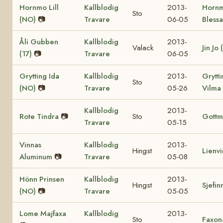
Hornmo Lill
Kallblodig
2013-
Horn
Sto
(NO)
📷
Travare
06-05
Bless
Åli Gubben
Kallblodig
2013-
Valack
Jin Jo 
(17)
📷
Travare
06-05
Grytting Ida
Kallblodig
2013-
Grytti
Sto
(NO)
📷
Travare
05-26
Vilma
Kallblodig
2013-
Rote Tindra
📷
Sto
Gottm
Travare
05-15
Vinnas
Kallblodig
2013-
Hingst
Lienv
Aluminum
📷
Travare
05-08
Hönn Prinsen
Kallblodig
2013-
Hingst
Sjefin
(NO)
📷
Travare
05-05
Lome Majfaxa
Kallblodig
2013-
Sto
Faxon