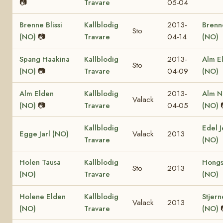
📷
Travare
05-04
Brenne Blissi
Kallblodig
2013-
Brenn
Sto
(NO)
📷
Travare
04-14
(NO)
Spang Haakina
Kallblodig
2013-
Alm El
Sto
(NO)
📷
Travare
04-09
(NO)
Alm Elden
Kallblodig
2013-
Alm N
Valack
(NO)
📷
Travare
04-05
(NO)
Kallblodig
Edel J
Egge Jarl (NO)
Valack
2013
Travare
(NO)
Holen Tausa
Kallblodig
Hongs
Sto
2013
(NO)
Travare
(NO)
Holene Elden
Kallblodig
Stjern
Valack
2013
(NO)
Travare
(NO)