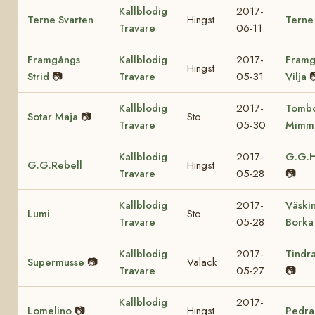
Kallblodig
2017-
Terne Svarten
Hingst
Terne
Travare
06-11
Framgångs
Kallblodig
2017-
Framg
Hingst
Strid
📷
Travare
05-31
Vilja

Kallblodig
2017-
Tomb
Sotar Maja
📷
Sto
Travare
05-30
Mimm
Kallblodig
2017-
G.G.H
G.G.Rebell
Hingst
Travare
05-28
📷
Kallblodig
2017-
Väski
Lumi
Sto
Travare
05-28
Borka
Kallblodig
2017-
Tindr
Supermusse
📷
Valack
Travare
05-27
📷
Kallblodig
2017-
Lomelino
📷
Hingst
Pedra