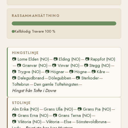
RASSAMMANSÄTTNING
Kallblodig Travare 100 %
HINGSTLINJE
📷
Lome Elden (NO)
📷
Elding (NO)
📷
Rappfot (NO)
—
—
📷
Granvar (NO)
📷
Vinvar (NO)
📷
Stegg (NO)
—
—
—
—
📷
Trygve (NO)
📷
Högnar
📷
Högne
📷
Kåre
—
—
—
—
📷
Dalegudbrand
Dölegubben
📷
Sterkoder
—
—
—
Toftebrun
Den gamle Toftehingsten
—
—
Hingst från Tofte i Dovre
STOLINJE
Alm Erika (NO)
Grans Ulla (NO)
📷
Grans Pia (NO)
—
—
—
📷
Grans Erna (NO)
📷
Grans Terna (NO)
—
—
📷
Viktoria (NO)
Viktoria
Else
Sönstevoldbruna
—
—
—
—