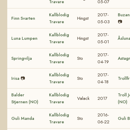
Travare
05-07
Kallblodig
2017-
Buzan
Finn Svarten
Hingst
Travare
05-03
📷
Kallblodig
2017-
Luna Lumpen
Hingst
Åslun
Travare
05-01
Kallblodig
2017-
Springvilja
Sto
Astag
Travare
04-19
Kallblodig
2017-
Irisa
📷
Sto
Trollf
Travare
04-18
Balder
Kallblodig
Troll 
Valack
2017
Stjernen (NO)
Travare
(NO)
Kallblodig
2016-
Guli Manda
Sto
Guli B
Travare
06-22