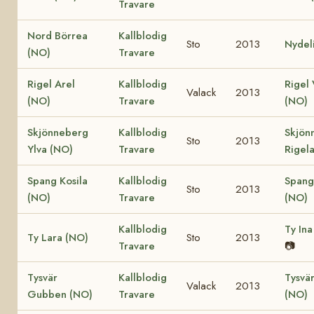
Travare
Nord Börrea
Kallblodig
Sto
2013
Nydel
(NO)
Travare
Rigel Arel
Kallblodig
Rigel 
Valack
2013
(NO)
Travare
(NO)
Skjönneberg
Kallblodig
Skjön
Sto
2013
Ylva (NO)
Travare
Rigel
Spang Kosila
Kallblodig
Spang
Sto
2013
(NO)
Travare
(NO)
Kallblodig
Ty Ina
Ty Lara (NO)
Sto
2013
Travare
📷
Tysvär
Kallblodig
Tysvär
Valack
2013
Gubben (NO)
Travare
(NO)