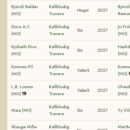
Björnli Balder
Kallblodig
Björnl
Hingst
2021
(NO)
Travare
Ramon
Doris A.C.
Kallblodig
Jo Fr
Sto
2021
(NO)
Travare
(NO)
Kjölseth Diva
Kallblodig
Hasli
Sto
2021
(NO)
Travare
(NO)
Komnes Pil
Kallblodig
Komne
Valack
2021
(NO)
Travare
(NO)
L.B. Lomen
Kallblodig
Ulven
Valack
2021
(NO)
📷
Travare
(NO)
Kallblodig
Maia (NO)
Sto
2021
Ty Vil
Travare
Skauge Milla
Kallblodig
Marth