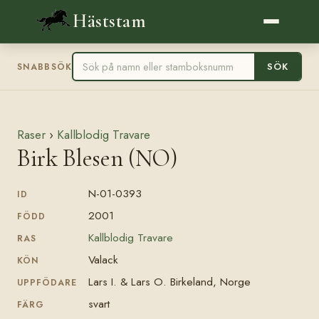
Häststam
SÖK
SNABBSÖK
Raser
›
Kallblodig Travare
Birk Blesen (NO)
N-01-0393
ID
2001
FÖDD
Kallblodig Travare
RAS
Valack
KÖN
Lars I. & Lars O. Birkeland, Norge
UPPFÖDARE
svart
FÄRG