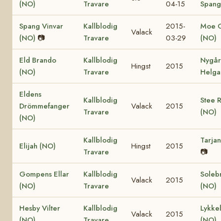
(NO)
Travare
04-15
Spang
Spang Vinvar
Kallblodig
2015-
Moe 
Valack
(NO)
📷
Travare
03-29
(NO)
Eld Brando
Kallblodig
Nygå
Hingst
2015
(NO)
Travare
Helga
Eldens
Kallblodig
Stee 
Drömmefanger
Valack
2015
Travare
(NO)
(NO)
Kallblodig
Tarja
Elijah (NO)
Hingst
2015
Travare
📷
Gompens Ellar
Kallblodig
Soleb
Valack
2015
(NO)
Travare
(NO)
Hesby Vilter
Kallblodig
Lykkel
Valack
2015
(NO)
Travare
(NO)