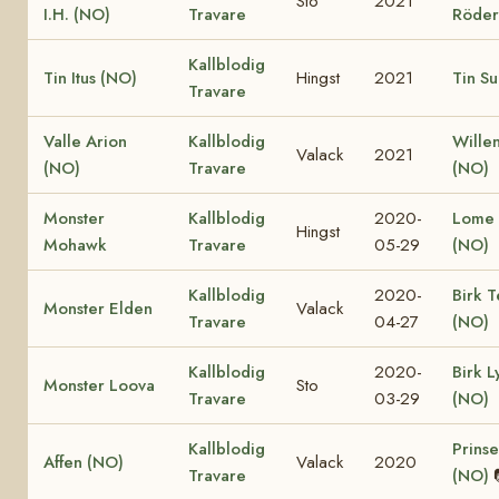
Sto
2021
I.H. (NO)
Travare
Röder
Kallblodig
Tin Itus (NO)
Hingst
2021
Tin Su
Travare
Valle Arion
Kallblodig
Wille
Valack
2021
(NO)
Travare
(NO)
Monster
Kallblodig
2020-
Lome 
Hingst
Mohawk
Travare
05-29
(NO)
Kallblodig
2020-
Birk T
Monster Elden
Valack
Travare
04-27
(NO)
Kallblodig
2020-
Birk L
Monster Loova
Sto
Travare
03-29
(NO)
Kallblodig
Prinse
Affen (NO)
Valack
2020
Travare
(NO)