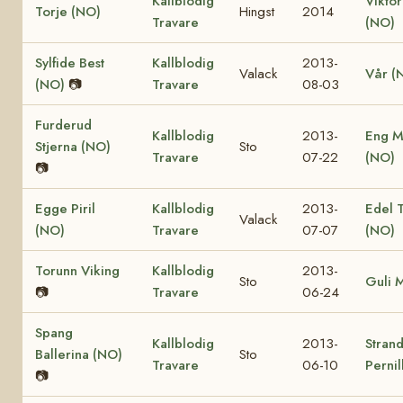
Kallblodig
Viktor
Torje (NO)
Hingst
2014
Travare
(NO)
Sylfide Best
Kallblodig
2013-
Valack
Vår (
(NO)
📷
Travare
08-03
Furderud
Kallblodig
2013-
Eng M
Stjerna (NO)
Sto
Travare
07-22
(NO)
📷
Egge Piril
Kallblodig
2013-
Edel 
Valack
(NO)
Travare
07-07
(NO)
Torunn Viking
Kallblodig
2013-
Sto
Guli 
📷
Travare
06-24
Spang
Kallblodig
2013-
Stran
Ballerina (NO)
Sto
Travare
06-10
Pernil
📷