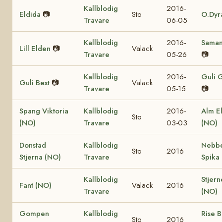
Kallblodig
2016-
Eldida
📷
Sto
O.Dyr
Travare
06-05
Kallblodig
2016-
Saman
Lill Elden
📷
Valack
Travare
05-26
📷
Kallblodig
2016-
Guli 
Guli Best
📷
Valack
Travare
05-15
📷
Spang Viktoria
Kallblodig
2016-
Alm El
Sto
(NO)
Travare
03-03
(NO)
Donstad
Kallblodig
Nebb
Sto
2016
Stjerna (NO)
Travare
Spika
Kallblodig
Stjern
Fant (NO)
Valack
2016
Travare
(NO)
Gompen
Kallblodig
Rise 
Sto
2016