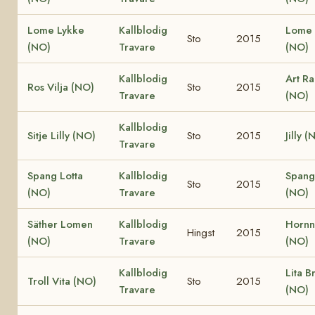
Lome Lykke
Kallblodig
Lome 
Sto
2015
(NO)
Travare
(NO)
Kallblodig
Art R
Ros Vilja (NO)
Sto
2015
Travare
(NO)
Kallblodig
Sitje Lilly (NO)
Sto
2015
Jilly (
Travare
Spang Lotta
Kallblodig
Spang
Sto
2015
(NO)
Travare
(NO)
Säther Lomen
Kallblodig
Hornne
Hingst
2015
(NO)
Travare
(NO)
Kallblodig
Lita B
Troll Vita (NO)
Sto
2015
Travare
(NO)