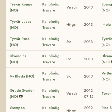
Tysvär Kongen
Kallblodig
Spang
Valack
2013
(NO)
Travare
(NO)
Tysvär Lucas
Kallblodig
Hingst
2013
Imola
(NO)
Travare
Tysvär Rosa
Kallblodig
Tysvä
Sto
2013
(NO)
Travare
(NO)
Ulvendina
Kallblodig
Ulven
Sto
2013
(NO)
Travare
(NO)
Kallblodig
Vy Be
Vy Blesta (NO)
Sto
2013
Travare
(NO)
Grude Svarten
Kallblodig
2012-
Valack
Toron
(NO)
📷
Travare
07-15
Gompen
Kallblodig
2012-
Rise 
Hingst