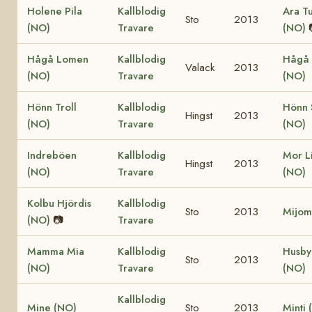
Holene Pila
Kallblodig
Ara Tu
Sto
2013
(NO)
Travare
(NO)
Hågå Lomen
Kallblodig
Hågå 
Valack
2013
(NO)
Travare
(NO)
Hönn Troll
Kallblodig
Hönn 
Hingst
2013
(NO)
Travare
(NO)
Indreböen
Kallblodig
Mor Li
Hingst
2013
(NO)
Travare
(NO)
Kolbu Hjördis
Kallblodig
Sto
2013
Mijom
(NO)
📷
Travare
Mamma Mia
Kallblodig
Husby
Sto
2013
(NO)
Travare
(NO)
Kallblodig
Mine (NO)
Sto
2013
Minti 