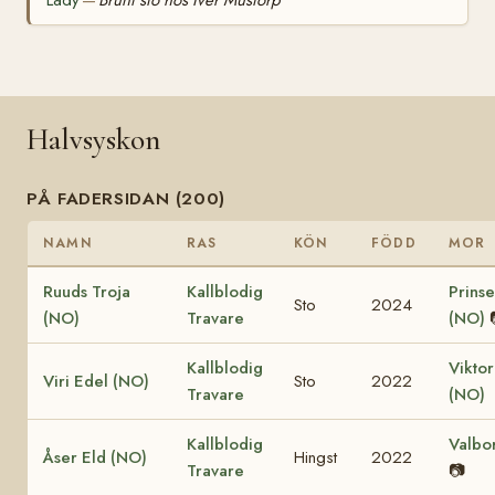
Lady
Brunt sto hos Iver Mustorp
—
Halvsyskon
PÅ FADERSIDAN (200)
NAMN
RAS
KÖN
FÖDD
MOR
Ruuds Troja
Kallblodig
Prinse
Sto
2024
(NO)
Travare
(NO)
Kallblodig
Viktor
Viri Edel (NO)
Sto
2022
Travare
(NO)
Kallblodig
Valbo
Åser Eld (NO)
Hingst
2022
Travare
📷