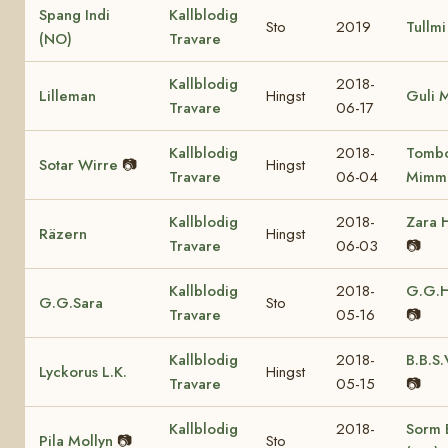
Spang Indi
Kallblodig
Sto
2019
Tullmi
(NO)
Travare
Kallblodig
2018-
Lilleman
Hingst
Guli 
Travare
06-17
Kallblodig
2018-
Tomb
Sotar Wirre
📷
Hingst
Travare
06-04
Mimm
Kallblodig
2018-
Zara 
Räzern
Hingst
Travare
06-03
📷
Kallblodig
2018-
G.G.H
G.G.Sara
Sto
Travare
05-16
📷
Kallblodig
2018-
B.B.S.
Lyckorus L.K.
Hingst
Travare
05-15
📷
Kallblodig
2018-
Sorm B
Pila Mollyn
📷
Sto