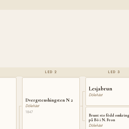
LED 2
LED 3
Lesjabrun
Dölehäst
Dvergstenshingsten N 2
Dölehäst
1847
Brunt sto född omkring
på Bö i N. Fron
Dölehäst