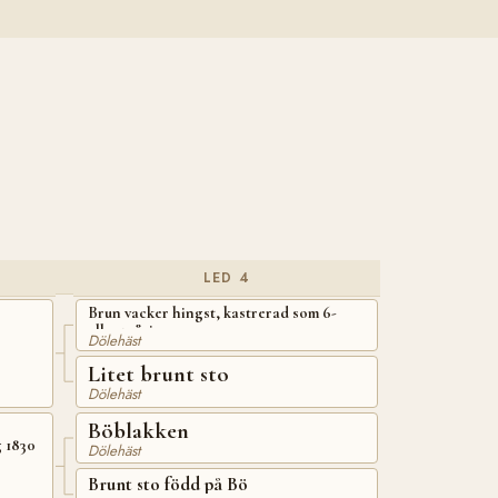
LED 4
Brun vacker hingst, kastrerad som 6-
eller 7-åring
Dölehäst
Litet brunt sto
Dölehäst
Böblakken
 1830
Dölehäst
Brunt sto född på Bö