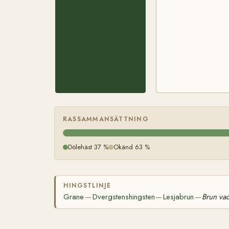
RASSAMMANSÄTTNING
Dölehäst 37 %
Okänd 63 %
HINGSTLINJE
Grane
Dvergstenshingsten
Lesjabrun
Brun vac
—
—
—