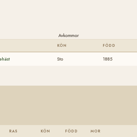
Avkommor
S
KÖN
FÖDD
ehäst
Sto
1885
RAS
KÖN
FÖDD
MOR