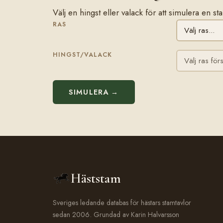
Välj en hingst eller valack för att simulera en s
RAS
HINGST/VALACK
SIMULERA →
Häststam
Sveriges ledande databas för hästars stamtavlor
sedan 2006. Grundad av Karin Halvarsson