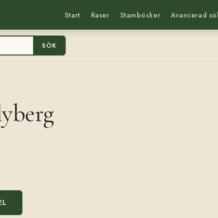
Start
Raser
Stamböcker
Avancerad sö
SÖK
lyberg
EL