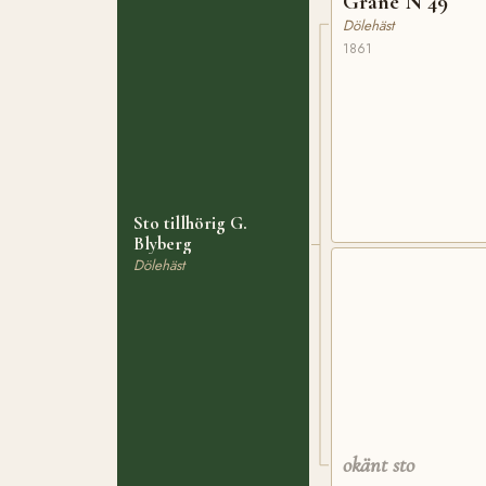
Grane N 49
Dölehäst
1861
Sto tillhörig G.
Blyberg
Dölehäst
okänt sto