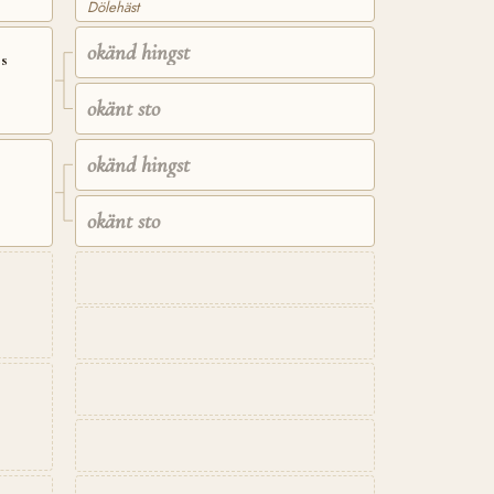
Dölehäst
okänd hingst
s
okänt sto
okänd hingst
okänt sto