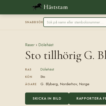
Häststam
SNABBSÖK
Raser
›
Dölehäst
Sto tillhörig G. B
Dölehäst
RAS
Sto
KÖN
G. Blyberg, Norderhov, Norge
ÄGARE
SKICKA IN BILD
RAPPORTERA F