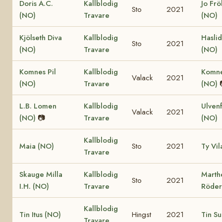
Doris A.C.
Kallblodig
Jo Fr
Sto
2021
(NO)
Travare
(NO)
Kjölseth Diva
Kallblodig
Hasli
Sto
2021
(NO)
Travare
(NO)
Komnes Pil
Kallblodig
Komne
Valack
2021
(NO)
Travare
(NO)
L.B. Lomen
Kallblodig
Ulven
Valack
2021
(NO)
📷
Travare
(NO)
Kallblodig
Maia (NO)
Sto
2021
Ty Vil
Travare
Skauge Milla
Kallblodig
Marth
Sto
2021
I.H. (NO)
Travare
Röder
Kallblodig
Tin Itus (NO)
Hingst
2021
Tin Su
Travare