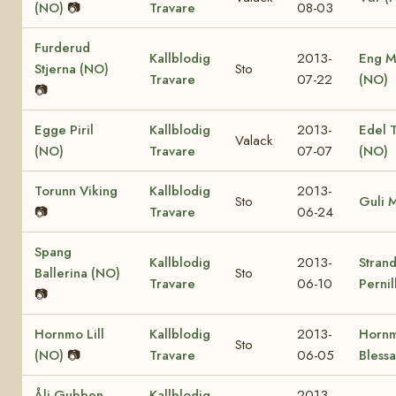
(NO)
📷
Travare
08-03
Furderud
Kallblodig
2013-
Eng M
Stjerna (NO)
Sto
Travare
07-22
(NO)
📷
Egge Piril
Kallblodig
2013-
Edel 
Valack
(NO)
Travare
07-07
(NO)
Torunn Viking
Kallblodig
2013-
Sto
Guli 
📷
Travare
06-24
Spang
Kallblodig
2013-
Stran
Ballerina (NO)
Sto
Travare
06-10
Pernil
📷
Hornmo Lill
Kallblodig
2013-
Horn
Sto
(NO)
📷
Travare
06-05
Bless
Åli Gubben
Kallblodig
2013-