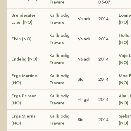
Travare
05-07
Brendesäter
Kallblodig
Lönne
Valack
2014
Lynet (NO)
Travare
(NO)
Kallblodig
Holte
Elvin (NO)
Valack
2014
Travare
(NO)
Kallblodig
Voje L
Endelig (NO)
Valack
2014
Travare
(NO)
Erga Martine
Kallblodig
Moe F
Sto
2014
(NO)
Travare
(NO)
Erga Prinsen
Kallblodig
Alm L
Hingst
2014
(NO)
Travare
(NO)
Erga Stjerna
Kallblodig
Sjefss
Sto
2014
(NO)
Travare
(NO)