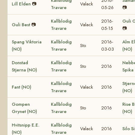
Kallblodig
2016-
Saman
Lill Elden
📷
Valack
Travare
05-26
📷
Kallblodig
2016-
Guli 
Guli Best
📷
Valack
Travare
05-15
📷
Spang Viktoria
Kallblodig
2016-
Alm El
Sto
(NO)
Travare
03-03
(NO)
Donstad
Kallblodig
Nebb
Sto
2016
Stjerna (NO)
Travare
Spika
Kallblodig
Stjern
Fant (NO)
Valack
2016
Travare
(NO)
Gompen
Kallblodig
Rise 
Sto
2016
Grynet (NO)
Travare
(NO)
Hvitsnipp E.E.
Kallblodig
Valack
2016
Silo S
(NO)
Travare