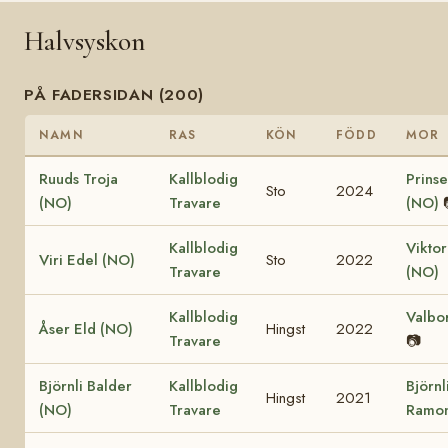
Halvsyskon
PÅ FADERSIDAN (200)
NAMN
RAS
KÖN
FÖDD
MOR
Ruuds Troja
Kallblodig
Prinse
Sto
2024
(NO)
Travare
(NO)
Kallblodig
Viktor
Viri Edel (NO)
Sto
2022
Travare
(NO)
Kallblodig
Valbo
Åser Eld (NO)
Hingst
2022
Travare
📷
Björnli Balder
Kallblodig
Björnl
Hingst
2021
(NO)
Travare
Ramon