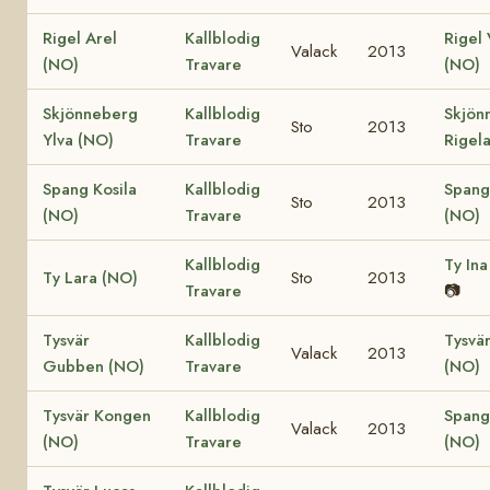
Rigel Arel
Kallblodig
Rigel 
Valack
2013
(NO)
Travare
(NO)
Skjönneberg
Kallblodig
Skjön
Sto
2013
Ylva (NO)
Travare
Rigel
Spang Kosila
Kallblodig
Spang
Sto
2013
(NO)
Travare
(NO)
Kallblodig
Ty Ina
Ty Lara (NO)
Sto
2013
Travare
📷
Tysvär
Kallblodig
Tysvär
Valack
2013
Gubben (NO)
Travare
(NO)
Tysvär Kongen
Kallblodig
Spang
Valack
2013
(NO)
Travare
(NO)