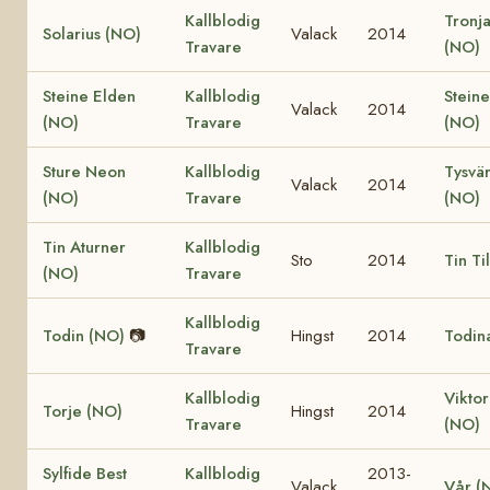
Kallblodig
Tronja
Solarius (NO)
Valack
2014
Travare
(NO)
Steine Elden
Kallblodig
Steine
Valack
2014
(NO)
Travare
(NO)
Sture Neon
Kallblodig
Tysvär
Valack
2014
(NO)
Travare
(NO)
Tin Aturner
Kallblodig
Sto
2014
Tin Ti
(NO)
Travare
Kallblodig
Todin (NO)
📷
Hingst
2014
Todin
Travare
Kallblodig
Viktor
Torje (NO)
Hingst
2014
Travare
(NO)
Sylfide Best
Kallblodig
2013-
Valack
Vår (