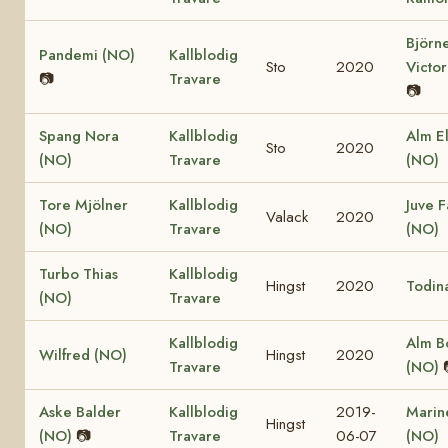
Björn
Pandemi (NO)
Kallblodig
Sto
2020
Victor
📷
Travare
📷
Spang Nora
Kallblodig
Alm El
Sto
2020
(NO)
Travare
(NO)
Tore Mjölner
Kallblodig
Juve F
Valack
2020
(NO)
Travare
(NO)
Turbo Thias
Kallblodig
Hingst
2020
Todin
(NO)
Travare
Kallblodig
Alm B
Wilfred (NO)
Hingst
2020
Travare
(NO)
Aske Balder
Kallblodig
2019-
Marine
Hingst
(NO)
📷
Travare
06-07
(NO)