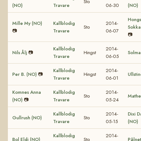
Sto
(NO)
Travare
06-30
(NO)
Hongs
Mille My (NO)
Kallblodig
2014-
Sto
Sokka
📷
Travare
06-07
📷
Kallblodig
2014-
Nils Ålj
📷
Hingst
Solma
Travare
06-05
Kallblodig
2014-
Per B. (NO)
📷
Hingst
Ullsti
Travare
06-01
Komnes Anna
Kallblodig
2014-
Sto
Mathe
(NO)
📷
Travare
05-24
Kallblodig
2014-
Dixi D
Gullrush (NO)
Sto
Travare
05-15
(NO)
Kallblodig
2014-
Bol Eldi (NO)
Sto
Pålnet