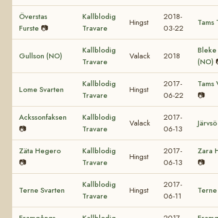
Överstas
Kallblodig
2018-
Hingst
Tams 
Furste
📷
Travare
03-22
Kallblodig
Bleke
Gullson (NO)
Valack
2018
Travare
(NO)
Kallblodig
2017-
Tams 
Lome Svarten
Hingst
Travare
06-22
📷
Ackssonfaksen
Kallblodig
2017-
Valack
Järvsö
📷
Travare
06-13
Zäta Hegero
Kallblodig
2017-
Zara 
Hingst
📷
Travare
06-13
📷
Kallblodig
2017-
Terne Svarten
Hingst
Terne
Travare
06-11
Framgångs
Kallblodig
2017-
Framg