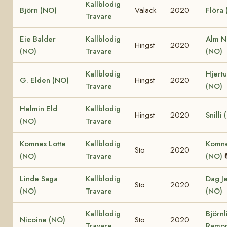
Kallblodig
Björn (NO)
Valack
2020
Flöra
Travare
Eie Balder
Kallblodig
Alm N
Hingst
2020
(NO)
Travare
(NO)
Kallblodig
Hjertu
G. Elden (NO)
Hingst
2020
Travare
(NO)
Helmin Eld
Kallblodig
Hingst
2020
Snilli
(NO)
Travare
Komnes Lotte
Kallblodig
Komne
Sto
2020
(NO)
Travare
(NO)
Linde Saga
Kallblodig
Dag J
Sto
2020
(NO)
Travare
(NO)
Kallblodig
Björnl
Nicoine (NO)
Sto
2020
Travare
Ramon