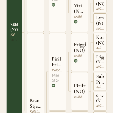
(NO)
Viri
Kallblodig Travare
(NO)
T-
Kallblodig Travare
Lynda
24496
(NO)
Mikken
Kallblodig Travare
(NO)
Kallblodig Travare
Korbest
2002
(NO)
Friggbest
Kallblodig Travare
(NO)
Kallblodig Travare
Frigge
Piril
(NO)
Friggen
T-
Kallblodig Travare
(NO)
Kallblodig Travare
22954
Sabo
1986-
05-24
Piril
Piriltussa
Kallblodig Travare
(NO)
(NO)
Sjövinda
Kallblodig Travare
Rian
(NO)
Stjerna
T-
Kallblodig Travare
22248
(NO)
Kallblodig Travare