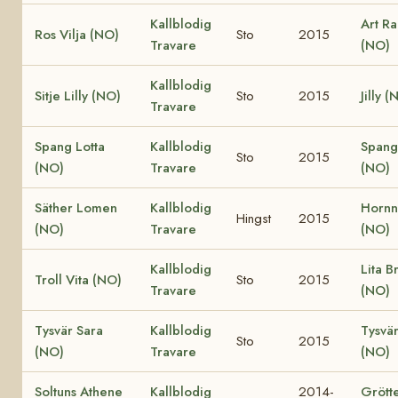
Kallblodig
Art R
Ros Vilja (NO)
Sto
2015
Travare
(NO)
Kallblodig
Sitje Lilly (NO)
Sto
2015
Jilly (
Travare
Spang Lotta
Kallblodig
Spang
Sto
2015
(NO)
Travare
(NO)
Säther Lomen
Kallblodig
Hornne
Hingst
2015
(NO)
Travare
(NO)
Kallblodig
Lita B
Troll Vita (NO)
Sto
2015
Travare
(NO)
Tysvär Sara
Kallblodig
Tysvä
Sto
2015
(NO)
Travare
(NO)
Soltuns Athene
Kallblodig
2014-
Grött