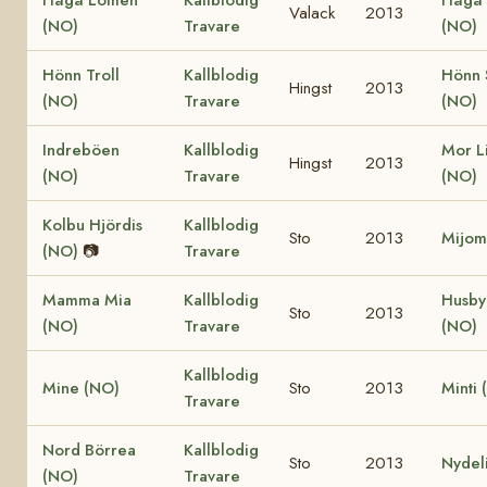
Valack
2013
(NO)
Travare
(NO)
Hönn Troll
Kallblodig
Hönn 
Hingst
2013
(NO)
Travare
(NO)
Indreböen
Kallblodig
Mor Li
Hingst
2013
(NO)
Travare
(NO)
Kolbu Hjördis
Kallblodig
Sto
2013
Mijom
(NO)
📷
Travare
Mamma Mia
Kallblodig
Husby
Sto
2013
(NO)
Travare
(NO)
Kallblodig
Mine (NO)
Sto
2013
Minti 
Travare
Nord Börrea
Kallblodig
Sto
2013
Nydel
(NO)
Travare