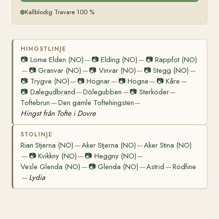
Kallblodig Travare 100 %
HINGSTLINJE
📷
Lome Elden (NO)
📷
Elding (NO)
📷
Rappfot (NO)
—
—
📷
Granvar (NO)
📷
Vinvar (NO)
📷
Stegg (NO)
—
—
—
—
📷
Trygve (NO)
📷
Högnar
📷
Högne
📷
Kåre
—
—
—
—
📷
Dalegudbrand
Dölegubben
📷
Sterkoder
—
—
—
Toftebrun
Den gamle Toftehingsten
—
—
Hingst från Tofte i Dovre
STOLINJE
Rian Stjerna (NO)
Aker Stjerna (NO)
Aker Stina (NO)
—
—
📷
Kvikkny (NO)
📷
Heggny (NO)
—
—
—
Vesle Glenda (NO)
📷
Glenda (NO)
Astrid
Rödfine
—
—
—
Lydia
—