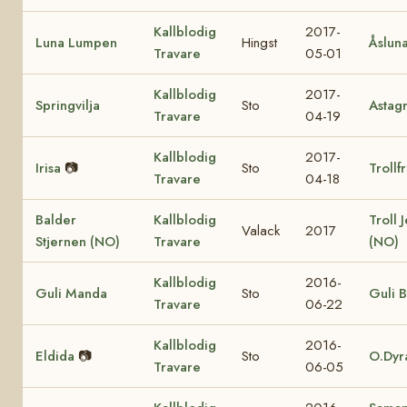
Kallblodig
2017-
Luna Lumpen
Hingst
Åslun
Travare
05-01
Kallblodig
2017-
Springvilja
Sto
Astag
Travare
04-19
Kallblodig
2017-
Irisa
📷
Sto
Trollf
Travare
04-18
Balder
Kallblodig
Troll 
Valack
2017
Stjernen (NO)
Travare
(NO)
Kallblodig
2016-
Guli Manda
Sto
Guli B
Travare
06-22
Kallblodig
2016-
Eldida
📷
Sto
O.Dyr
Travare
06-05