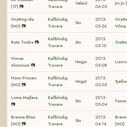
Valack
Jin Jo 
(17)
📷
Travare
06-05
Grytting Ida
Kallblodig
2013-
Grytti
Sto
(NO)
📷
Travare
05-26
Vilma
Kallblodig
2013-
Rote Tindra
📷
Sto
Gottm
Travare
05-15
Vinnas
Kallblodig
2013-
Hingst
Lienv
Aluminum
📷
Travare
05-08
Hönn Prinsen
Kallblodig
2013-
Hingst
Sjefin
(NO)
📷
Travare
05-05
Lome Majfaxa
Kallblodig
2013-
Sto
Faxon
📷
Travare
05-04
Brenne Blissi
Kallblodig
2013-
Brenn
Sto
(NO)
📷
Travare
04-14
(NO)