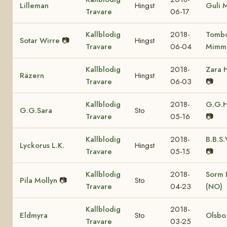
Lilleman
Hingst
Guli 
Travare
06-17
Kallblodig
2018-
Tomb
Sotar Wirre
📷
Hingst
Travare
06-04
Mimm
Kallblodig
2018-
Zara 
Räzern
Hingst
Travare
06-03
📷
Kallblodig
2018-
G.G.H
G.G.Sara
Sto
Travare
05-16
📷
Kallblodig
2018-
B.B.S.
Lyckorus L.K.
Hingst
Travare
05-15
📷
Kallblodig
2018-
Sorm B
Pila Mollyn
📷
Sto
Travare
04-23
(NO)
Kallblodig
2018-
Eldmyra
Sto
Olsbo
Travare
03-25