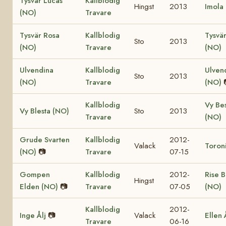
Tysvär Lucas
Kallblodig
Hingst
2013
Imola
(NO)
Travare
Tysvär Rosa
Kallblodig
Tysvä
Sto
2013
(NO)
Travare
(NO)
Ulvendina
Kallblodig
Ulven
Sto
2013
(NO)
Travare
(NO)
Kallblodig
Vy Be
Vy Blesta (NO)
Sto
2013
Travare
(NO)
Grude Svarten
Kallblodig
2012-
Valack
Toron
(NO)
📷
Travare
07-15
Gompen
Kallblodig
2012-
Rise 
Hingst
Elden (NO)
📷
Travare
07-05
(NO)
Kallblodig
2012-
Inge Ålj
📷
Valack
Ellen 
Travare
06-16