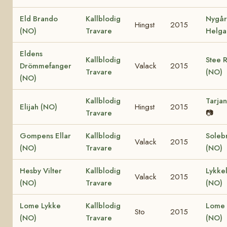
Eld Brando
Kallblodig
Nygå
Hingst
2015
(NO)
Travare
Helga
Eldens
Kallblodig
Stee 
Drömmefanger
Valack
2015
Travare
(NO)
(NO)
Kallblodig
Tarja
Elijah (NO)
Hingst
2015
Travare
📷
Gompens Ellar
Kallblodig
Soleb
Valack
2015
(NO)
Travare
(NO)
Hesby Vilter
Kallblodig
Lykkel
Valack
2015
(NO)
Travare
(NO)
Lome Lykke
Kallblodig
Lome 
Sto
2015
(NO)
Travare
(NO)