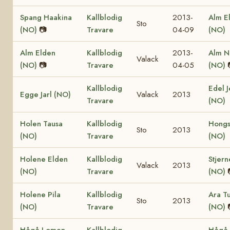
Spang Haakina
Kallblodig
2013-
Alm El
Sto
(NO)
📷
Travare
04-09
(NO)
Alm Elden
Kallblodig
2013-
Alm N
Valack
(NO)
📷
Travare
04-05
(NO)
Kallblodig
Edel J
Egge Jarl (NO)
Valack
2013
Travare
(NO)
Holen Tausa
Kallblodig
Hongs
Sto
2013
(NO)
Travare
(NO)
Holene Elden
Kallblodig
Stjern
Valack
2013
(NO)
Travare
(NO)
Holene Pila
Kallblodig
Ara Tu
Sto
2013
(NO)
Travare
(NO)
Hågå Lomen
Kallblodig
Hågå 