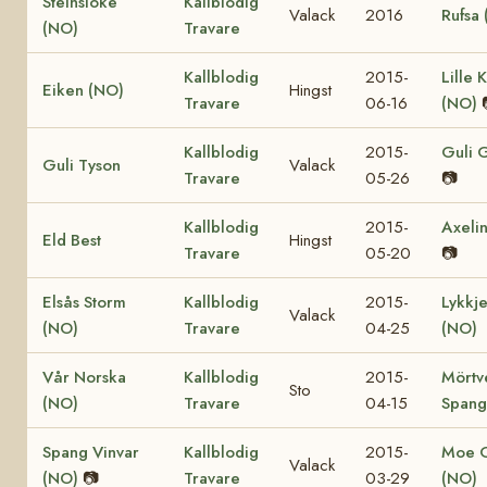
Steinsloke
Kallblodig
Valack
2016
Rufsa
(NO)
Travare
Kallblodig
2015-
Lille K
Eiken (NO)
Hingst
Travare
06-16
(NO)
Kallblodig
2015-
Guli 
Guli Tyson
Valack
Travare
05-26
📷
Kallblodig
2015-
Axelin
Eld Best
Hingst
Travare
05-20
📷
Elsås Storm
Kallblodig
2015-
Lykkje
Valack
(NO)
Travare
04-25
(NO)
Vår Norska
Kallblodig
2015-
Mörtv
Sto
(NO)
Travare
04-15
Spang
Spang Vinvar
Kallblodig
2015-
Moe 
Valack
(NO)
📷
Travare
03-29
(NO)