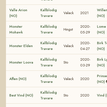
Valle Arion
Kallblodig
Wille
Valack
2021
(NO)
Travare
(NO)
Monster
Kallblodig
2020-
Lome 
Hingst
Mohawk
Travare
05-29
(NO)
Kallblodig
2020-
Birk T
Monster Elden
Valack
Travare
04-27
(NO)
Kallblodig
2020-
Birk L
Monster Loova
Sto
Travare
03-29
(NO)
Kallblodig
Prinse
Affen (NO)
Valack
2020
Travare
(NO)
Kallblodig
Best Vind (NO)
Sto
2020
Vind 
Travare