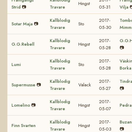
Hingst
Strid
📷
Travare
05-31
Vilja

Kallblodig
2017-
Tomb
Sotar Maja
📷
Sto
Travare
05-30
Mimm
Kallblodig
2017-
G.G.H
G.G.Rebell
Hingst
Travare
05-28
📷
Kallblodig
2017-
Väski
Lumi
Sto
Travare
05-28
Borka
Kallblodig
2017-
Tindr
Supermusse
📷
Valack
Travare
05-27
📷
Kallblodig
2017-
Lomelino
📷
Hingst
Pedra
Travare
05-07
Kallblodig
2017-
Buzan
Finn Svarten
Hingst
Travare
05-03
📷