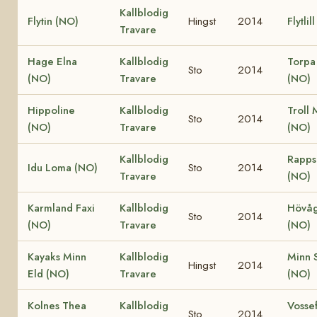
Kallblodig
Flytin (NO)
Hingst
2014
Flytlil
Travare
Hage Elna
Kallblodig
Torpa
Sto
2014
(NO)
Travare
(NO)
Hippoline
Kallblodig
Troll 
Sto
2014
(NO)
Travare
(NO)
Kallblodig
Rapps
Idu Loma (NO)
Sto
2014
Travare
(NO)
Karmland Faxi
Kallblodig
Hövåg
Sto
2014
(NO)
Travare
(NO)
Kayaks Minn
Kallblodig
Minn S
Hingst
2014
Eld (NO)
Travare
(NO)
Kolnes Thea
Kallblodig
Vossef
Sto
2014