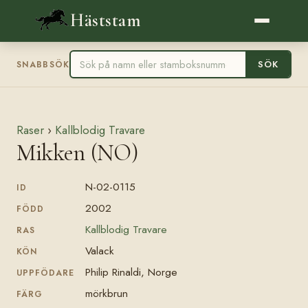
Häststam
SÖK
SNABBSÖK
Raser
›
Kallblodig Travare
Mikken (NO)
N-02-0115
ID
2002
FÖDD
Kallblodig Travare
RAS
Valack
KÖN
Philip Rinaldi, Norge
UPPFÖDARE
mörkbrun
FÄRG