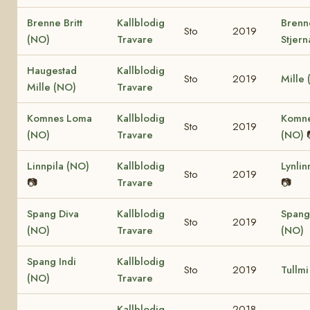
Brenne Britt
Kallblodig
Brenn
Sto
2019
(NO)
Travare
Stjern
Haugestad
Kallblodig
Sto
2019
Mille
Mille (NO)
Travare
Komnes Loma
Kallblodig
Komne
Sto
2019
(NO)
Travare
(NO)
Linnpila (NO)
Kallblodig
Lynlin
Sto
2019
📷
Travare
📷
Spang Diva
Kallblodig
Spang
Sto
2019
(NO)
Travare
(NO)
Spang Indi
Kallblodig
Sto
2019
Tullmi
(NO)
Travare
Kallblodig
2018-