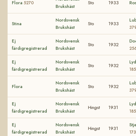
Flora
Sto
1933
Ro
5270
Brukshäst
Nordsvensk
Lu
Stina
Sto
1933
Brukshäst
37
Ej
Nordsvensk
Do
Sto
1932
färdigregistrerad
Brukshäst
25
Ej
Nordsvensk
Lyd
Sto
1932
färdigregistrerad
Brukshäst
18
Nordsvensk
Lu
Flora
Sto
1932
Brukshäst
37
Ej
Nordsvensk
Lyd
Hingst
1931
färdigregistrerad
Brukshäst
18
Ej
Nordsvensk
Stj
Hingst
1931
färdigregistrerad
Brukshäst
173