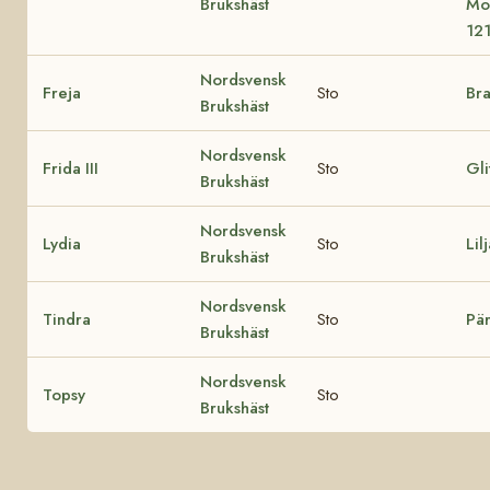
Brukshäst
Mo
12
Nordsvensk
Freja
Sto
Br
Brukshäst
Nordsvensk
Frida III
Sto
Gli
Brukshäst
Nordsvensk
Lydia
Sto
Lil
Brukshäst
Nordsvensk
Tindra
Sto
Pär
Brukshäst
Nordsvensk
Topsy
Sto
Brukshäst