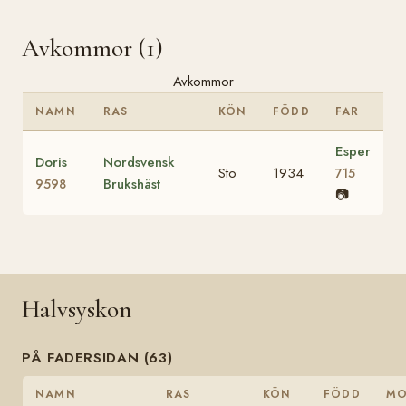
Avkommor (1)
Avkommor
NAMN
RAS
KÖN
FÖDD
FAR
Esper
Doris
Nordsvensk
Sto
1934
715
Brukshäst
9598
📷
Halvsyskon
PÅ FADERSIDAN (63)
NAMN
RAS
KÖN
FÖDD
M