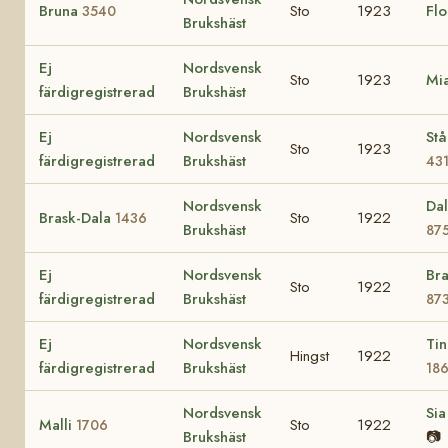
Bruna
Sto
1923
Flo
3540
Brukshäst
Ej
Nordsvensk
Sto
1923
Mi
färdigregistrerad
Brukshäst
Ej
Nordsvensk
Stå
Sto
1923
färdigregistrerad
Brukshäst
43
Nordsvensk
Dal
Brask-Dala
Sto
1922
1436
Brukshäst
87
Ej
Nordsvensk
Br
Sto
1922
färdigregistrerad
Brukshäst
87
Ej
Nordsvensk
Tin
Hingst
1922
färdigregistrerad
Brukshäst
18
Nordsvensk
Si
Malli
Sto
1922
1706
Brukshäst
📷