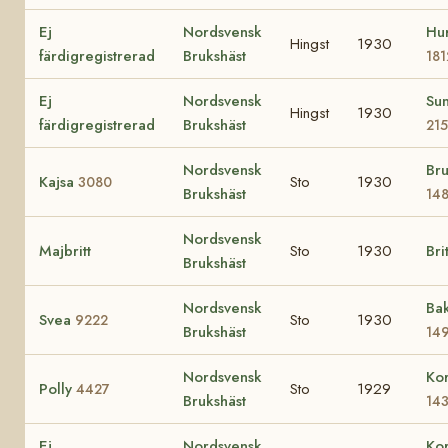
Ej
Nordsvensk
Hu
Hingst
1930
färdigregistrerad
Brukshäst
181
Ej
Nordsvensk
Sun
Hingst
1930
färdigregistrerad
Brukshäst
21
Nordsvensk
Br
Kajsa
Sto
1930
3080
Brukshäst
14
Nordsvensk
Majbritt
Sto
1930
Bri
Brukshäst
Nordsvensk
Ba
Svea
Sto
1930
9222
Brukshäst
14
Nordsvensk
Ko
Polly
Sto
1929
4427
Brukshäst
14
Ej
Nordsvensk
Ko