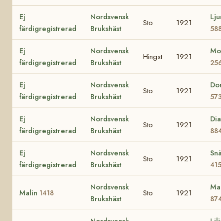
Ej
Nordsvensk
Lj
Sto
1921
färdigregistrerad
Brukshäst
58
Ej
Nordsvensk
Mo
Hingst
1921
färdigregistrerad
Brukshäst
25
Ej
Nordsvensk
Do
Sto
1921
färdigregistrerad
Brukshäst
57
Ej
Nordsvensk
Di
Sto
1921
färdigregistrerad
Brukshäst
88
Ej
Nordsvensk
Snä
Sto
1921
färdigregistrerad
Brukshäst
41
Nordsvensk
Ma
Malin
Sto
1921
1418
Brukshäst
87
Nordsvensk
Lil