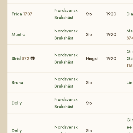
Nordsvensk
Frida
Sto
1920
Di
1707
Brukshäst
Nordsvensk
Ma
Muntra
Sto
1920
Brukshäst
87
Gi
Nordsvensk
Strid
📷
Hingst
1920
Gä
872
Brukshäst
115
Nordsvensk
Bruna
Sto
Li
Brukshäst
Nordsvensk
Dolly
Sto
Brukshäst
Gi
Nordsvensk
ee
Dolly
Sto