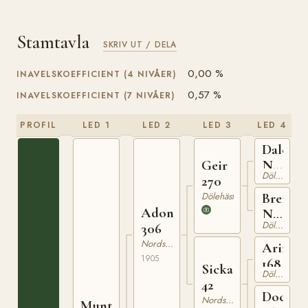
Stamtavla
SKRIV UT / DELA
0,00 %
INAVELSKOEFFICIENT (4 NIVÅER)
0,57 %
INAVELSKOEFFICIENT (7 NIVÅER)
PROFIL
LED 1
LED 2
LED 3
LED 4
Dalegu
Geir
N
Dölehäst
270
446
Dölehäst
Breida
Adonis
N
Dölehäst
306
380
Nordsvensk Brukshäst
Arimbj
1905
168
Sicka
Dölehäst
42
Docka
Nordsvensk Brukshäst
Munter