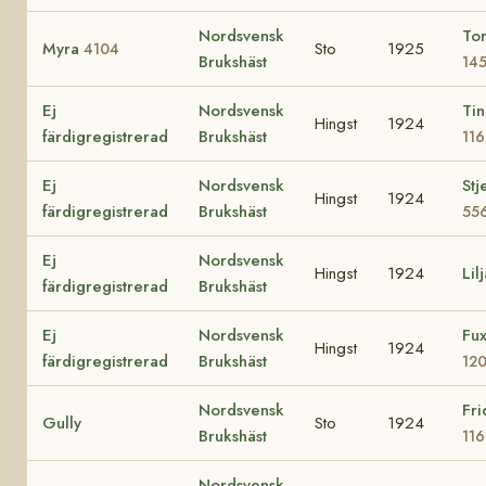
Nordsvensk
To
Myra
Sto
1925
4104
Brukshäst
14
Ej
Nordsvensk
Tin
Hingst
1924
färdigregistrerad
Brukshäst
116
Ej
Nordsvensk
Stj
Hingst
1924
färdigregistrerad
Brukshäst
55
Ej
Nordsvensk
Hingst
1924
Lil
färdigregistrerad
Brukshäst
Ej
Nordsvensk
Fu
Hingst
1924
färdigregistrerad
Brukshäst
12
Nordsvensk
Fri
Gully
Sto
1924
Brukshäst
11
Nordsvensk