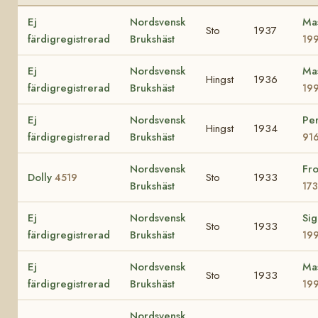
Ej
Nordsvensk
Ma
Sto
1937
färdigregistrerad
Brukshäst
19
Ej
Nordsvensk
Ma
Hingst
1936
färdigregistrerad
Brukshäst
19
Ej
Nordsvensk
Per
Hingst
1934
färdigregistrerad
Brukshäst
91
Nordsvensk
Fr
Dolly
Sto
1933
4519
Brukshäst
17
Ej
Nordsvensk
Sig
Sto
1933
färdigregistrerad
Brukshäst
19
Ej
Nordsvensk
Ma
Sto
1933
färdigregistrerad
Brukshäst
19
Nordsvensk