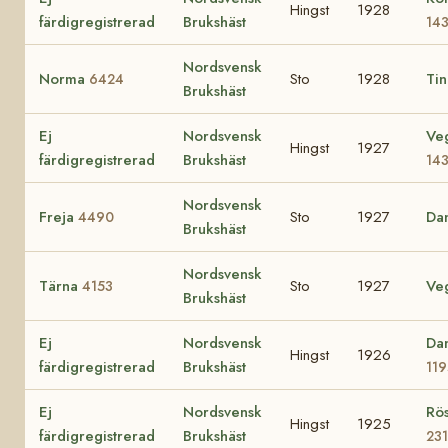
Hingst
1928
färdigregistrerad
Brukshäst
14
Nordsvensk
Norma
Sto
1928
Tin
6424
Brukshäst
Ej
Nordsvensk
Veg
Hingst
1927
färdigregistrerad
Brukshäst
14
Nordsvensk
Freja
Sto
1927
Da
4490
Brukshäst
Nordsvensk
Tärna
Sto
1927
Ve
4153
Brukshäst
Ej
Nordsvensk
Da
Hingst
1926
färdigregistrerad
Brukshäst
119
Ej
Nordsvensk
Rös
Hingst
1925
färdigregistrerad
Brukshäst
23