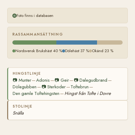
Foto finns i databasen
RASSAMMANSÄTTNING
Nordsvensk Brukshäst 40 %
Dölehäst 37 %
Okänd 23 %
HINGSTLINJE
📷
Munter
Adonis
📷
Geir
📷
Dalegudbrand
—
—
—
—
Dölegubben
📷
Sterkoder
Toftebrun
—
—
—
Den gamle Toftehingsten
Hingst från Tofte i Dovre
—
STOLINJE
Snälla