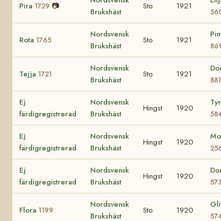
Pira
📷
Sto
1921
1729
Brukshäst
56
Nordsvensk
Pi
Rota
Sto
1921
1765
Brukshäst
86
Nordsvensk
Do
Tejja
Sto
1921
1721
Brukshäst
881
Ej
Nordsvensk
Ty
Hingst
1920
färdigregistrerad
Brukshäst
58
Ej
Nordsvensk
Mo
Hingst
1920
färdigregistrerad
Brukshäst
25
Ej
Nordsvensk
Do
Hingst
1920
färdigregistrerad
Brukshäst
57
Nordsvensk
Gli
Flora
Sto
1920
1199
Brukshäst
57