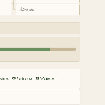
okänt sto
din xx
📷
Partisan xx
📷
Walton xx
—
—
—