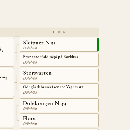
LED 4
Sleipner N 51
Dölehäst
85
Brunt sto född 1858 på Borkhus
Dölehäst
Storsvarten
kring
Dölehäst
Ödegårdsbruna (senare Vigerust)
Dölehäst
Dölekongen N 39
Dölehäst
Flora
Dölehäst