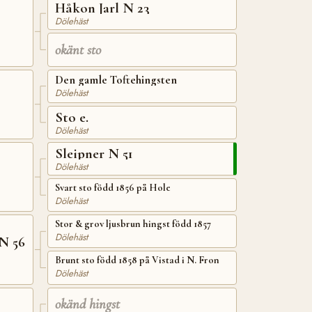
Håkon Jarl N 23
Dölehäst
okänt sto
Den gamle Toftehingsten
Dölehäst
Sto e.
Dölehäst
Sleipner N 51
Dölehäst
Svart sto född 1856 på Hole
Dölehäst
Stor & grov ljusbrun hingst född 1857
Dölehäst
N 56
Brunt sto född 1858 på Vistad i N. Fron
Dölehäst
okänd hingst