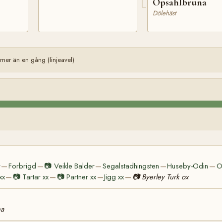
Opsahlbruna
Dölehäst
er än en gång (linjeavel)
r
Forbrigd
📷
Veikle Balder
Segalstadhingsten
Huseby-Odin
O
—
—
—
—
—
xx
📷
Tartar xx
📷
Partner xx
Jigg xx
📷
Byerley Turk ox
—
—
—
—
na