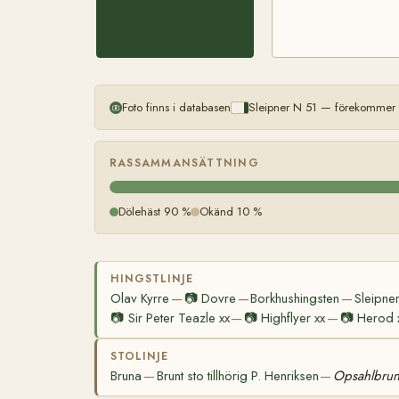
Foto finns i databasen
Sleipner N 51 — förekommer m
RASSAMMANSÄTTNING
Dölehäst 90 %
Okänd 10 %
HINGSTLINJE
Olav Kyrre
📷
Dovre
Borkhushingsten
Sleipne
—
—
—
📷
Sir Peter Teazle xx
📷
Highflyer xx
📷
Herod 
—
—
STOLINJE
Bruna
Brunt sto tillhörig P. Henriksen
Opsahlbru
—
—