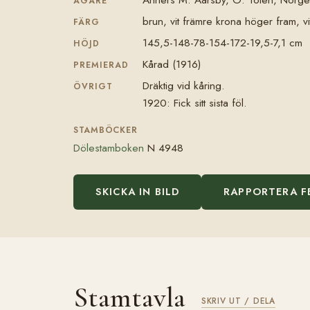
ÄGARE
brun, vit främre krona höger fram, v
FÄRG
145,5-148-78-154-172-19,5-7,1 cm
HÖJD
Kårad (1916)
PREMIERAD
Dräktig vid kåring.
ÖVRIGT
1920: Fick sitt sista föl.
STAMBÖCKER
Dölestamboken
N 4948
SKICKA IN BILD
RAPPORTERA F
Stamtavla
SKRIV UT / DELA