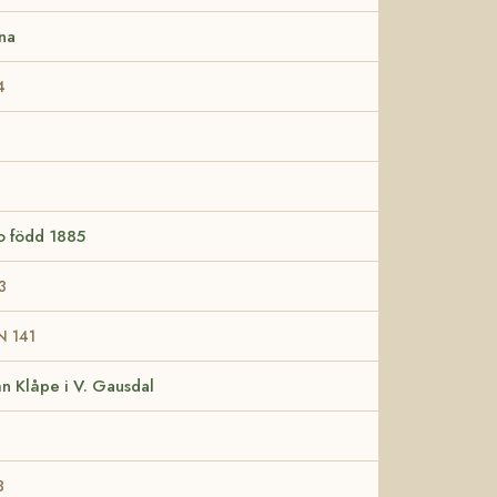
na
4
3
to född 1885
3
N 141
rån Klåpe i V. Gausdal
3