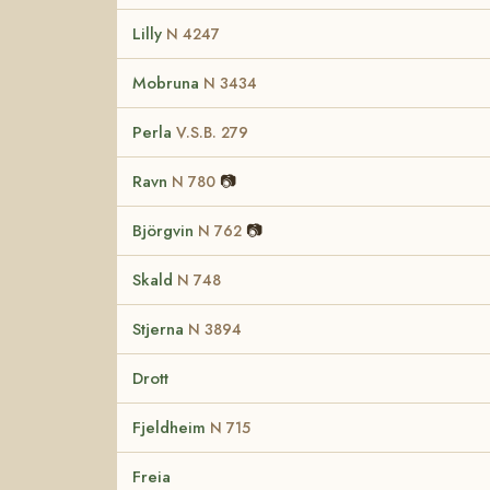
Lilly
N 4247
Mobruna
N 3434
Perla
V.S.B. 279
Ravn
📷
N 780
Björgvin
📷
N 762
Skald
N 748
Stjerna
N 3894
Drott
Fjeldheim
N 715
Freia