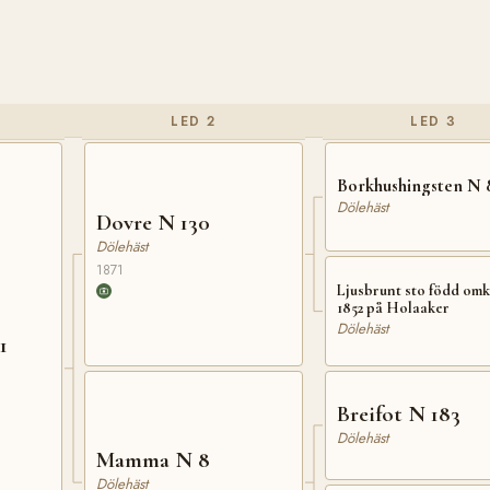
LED 2
LED 3
Borkhushingsten N 
Dölehäst
Dovre N 130
Dölehäst
1871
Ljusbrunt sto född om
1852 på Holaaker
Dölehäst
1
Breifot N 183
Dölehäst
Mamma N 8
Dölehäst