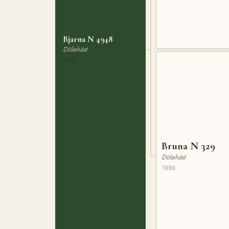
Bjarna N 4948
Dölehäst
1903
Bruna N 329
Dölehäst
1888