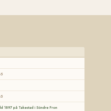
45
45
ödd 1897 på Takestad i Söndre Fron