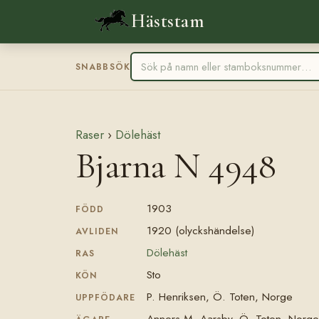
Häststam
SNABBSÖK
Raser
›
Dölehäst
Bjarna N 4948
1903
FÖDD
1920 (olyckshändelse)
AVLIDEN
Dölehäst
RAS
Sto
KÖN
P. Henriksen, Ö. Toten, Norge
UPPFÖDARE
Anners M. Aarsby, Ö. Toten, Norge