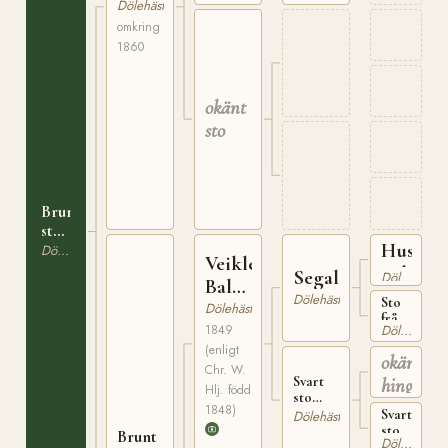
Elstadhingsten
Dölehäst
omkring
1860
okänt
sto
Brunt
sto
Huseby
född
Dölehäst
Veikle
på
Odin
Segalstadhingsten
Dölehäst
Balder
Rotås
Dölehäst
Sto
N 4
Dölehäst
från
1849
Dölehäst
Segelstad
(enligt
i
okänd
Gausdal
Chr. W.
Svart
hingst
Hlj. född
sto
1848)
född på
Svart
Dölehäst
Korsvoll
sto
Brunt
Dölehäst
i
född