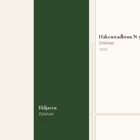
Håkenstadbrun N 
Dölehäst
1895
Eldjaren
Dölehäst
1901