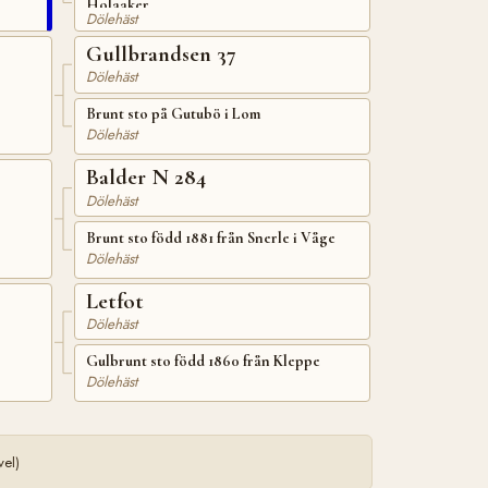
Holaaker
Dölehäst
Gullbrandsen 37
Dölehäst
Brunt sto på Gutubö i Lom
Dölehäst
Balder N 284
Dölehäst
Brunt sto född 1881 från Snerle i Våge
Dölehäst
Letfot
Dölehäst
Gulbrunt sto född 1860 från Kleppe
Dölehäst
el)