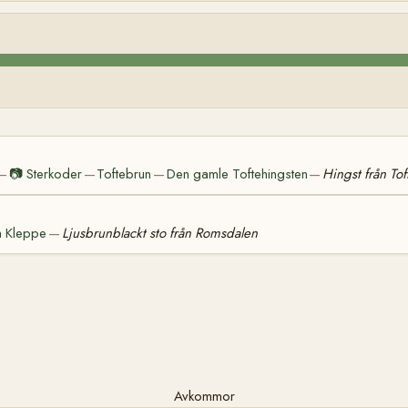
📷
Sterkoder
Toftebrun
Den gamle Toftehingsten
Hingst från Tof
—
—
—
—
n Kleppe
Ljusbrunblackt sto från Romsdalen
—
Avkommor