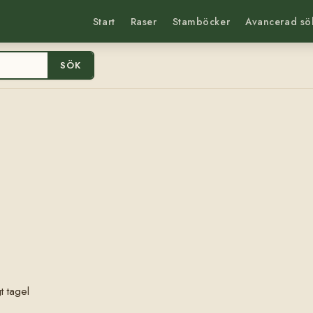
Start
Raser
Stamböcker
Avancerad sö
SÖK
t tagel