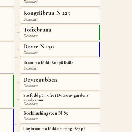
Dölehäst
Kongslibrun N 225
Dölehäst
Toftebruna
Dölehäst
Dovre N 130
Dölehäst
Brunt sto född 1861 på Kvåle
Dölehäst
Dovregubben
Dölehäst
Sto född på Tofte i Dovre av gårdens
gamla stam
Dölehäst
Borkhushingsten N 85
Dölehäst
Ljusbrunt sto född omkring 1852 på