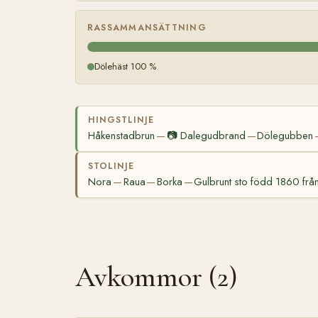
RASSAMMANSÄTTNING
Dölehäst 100 %
HINGSTLINJE
Håkenstadbrun
📷
Dalegudbrand
Dölegubben
—
—
STOLINJE
Nora
Raua
Borka
Gulbrunt sto född 1860 frå
—
—
—
Avkommor (2)