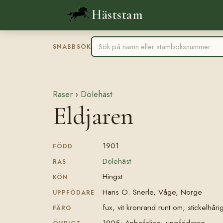
Häststam
SNABBSÖK
Raser
›
Dölehäst
Eldjaren
1901
FÖDD
Dölehäst
RAS
Hingst
KÖN
Hans O. Snerle, Våge, Norge
UPPFÖDARE
fux, vit kronrand runt om, stickelhårig
FÄRG
1905: Anbefaling: uppfödaren