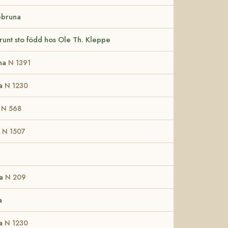
ebruna
unt sto född hos Ole Th. Kleppe
rna
N 1391
ka
N 1230
a
N 568
a
N 1507
ka
N 209
a
ka
N 1230