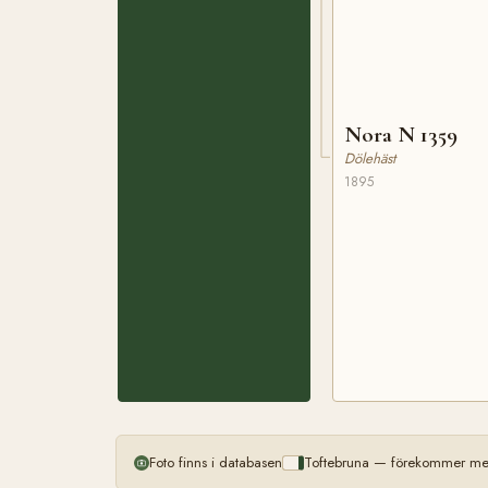
Nora N 1359
Dölehäst
1895
Foto finns i databasen
Toftebruna — förekommer mer