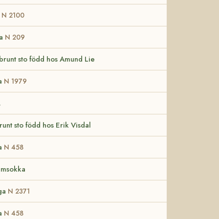
y
N 2100
ka
N 209
brunt sto född hos Amund Lie
a
N 1979
.
unt sto född hos Erik Visdal
a
N 458
umsokka
ga
N 2371
a
N 458