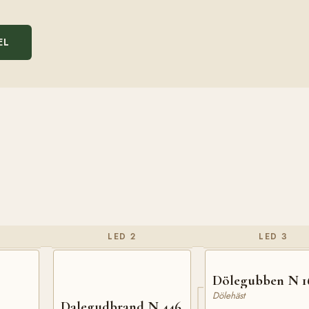
EL
LED 2
LED 3
Dölegubben N 1
Dölehäst
Dalegudbrand N 446