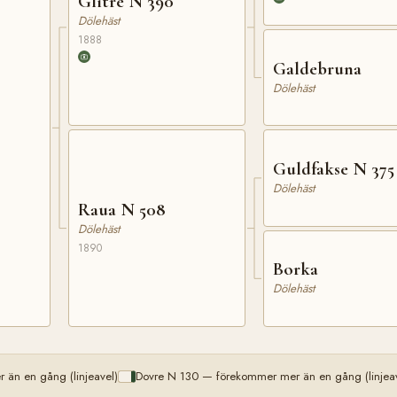
Glitre N 390
Dölehäst
1888
Galdebruna
Dölehäst
Guldfakse N 375
Dölehäst
Raua N 508
Dölehäst
1890
Borka
Dölehäst
 än en gång (linjeavel)
Dovre N 130 — förekommer mer än en gång (linjeav