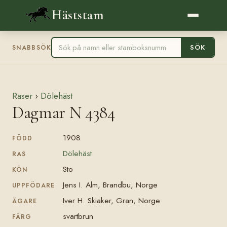
Häststam
SÖK
SNABBSÖK
Raser
›
Dölehäst
Dagmar N 4384
1908
FÖDD
Dölehäst
RAS
Sto
KÖN
Jens I. Alm, Brandbu, Norge
UPPFÖDARE
Iver H. Skiaker, Gran, Norge
ÄGARE
svartbrun
FÄRG