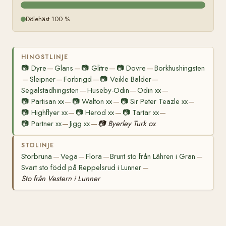
Dölehäst 100 %
HINGSTLINJE
📷
Dyre
Glans
📷
Glitre
📷
Dovre
Borkhushingsten
—
—
—
—
Sleipner
Forbrigd
📷
Veikle Balder
—
—
—
—
Segalstadhingsten
Huseby-Odin
Odin xx
—
—
—
📷
Partisan xx
📷
Walton xx
📷
Sir Peter Teazle xx
—
—
—
📷
Highflyer xx
📷
Herod xx
📷
Tartar xx
—
—
—
📷
Partner xx
Jigg xx
📷
Byerley Turk ox
—
—
STOLINJE
Storbruna
Vega
Flora
Brunt sto från Lähren i Gran
—
—
—
—
Svart sto född på Reppelsrud i Lunner
—
Sto från Vestern i Lunner