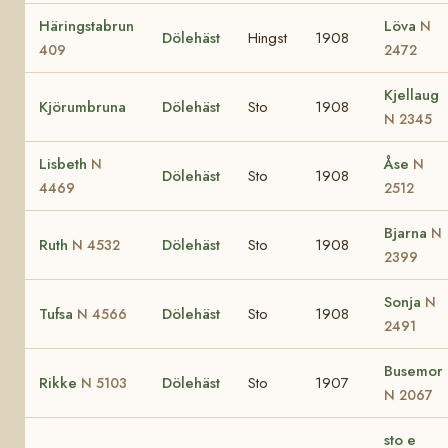
Häringstabrun
Löva
N
Dölehäst
Hingst
1908
409
2472
Kjellaug
Kjörumbruna
Dölehäst
Sto
1908
N 2345
Lisbeth
Åse
N
N
Dölehäst
Sto
1908
4469
2512
Bjarna
N
Ruth
Dölehäst
Sto
1908
N 4532
2399
Sonja
N
Tufsa
Dölehäst
Sto
1908
N 4566
2491
Busemor
Rikke
Dölehäst
Sto
1907
N 5103
N 2067
sto e