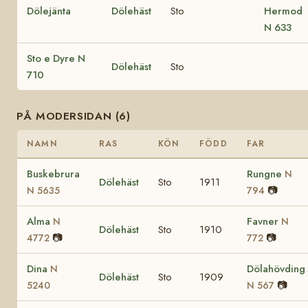
Dölejänta
Dölehäst
Sto
Hermod
N 633
Sto e Dyre N
Dölehäst
Sto
710
PÅ MODERSIDAN (6)
NAMN
RAS
KÖN
FÖDD
FAR
Buskebrura
Rungne
N
Dölehäst
Sto
1911
📷
N 5635
794
Alma
Favner
N
N
Dölehäst
Sto
1910
📷
📷
4772
772
Dina
Dölahövding
N
Dölehäst
Sto
1909
📷
5240
N 567