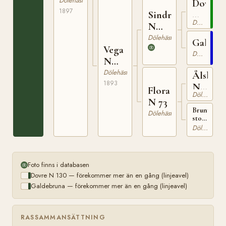
1809
Dölehäst
Dovre
i
1897
Sindre
N
Jevnaker
Dölehäst
N
130
297
Dölehäst
Galdeb
Vega
Dölehäst
N
985
Dölehäst
Ålsbor
1893
N
Flora
Dölehäst
115
N 73
Brunt
Dölehäst
sto
från
Dölehäst
Lähren
i
Gran
Foto finns i databasen
Dovre N 130 — förekommer mer än en gång (linjeavel)
Galdebruna — förekommer mer än en gång (linjeavel)
RASSAMMANSÄTTNING