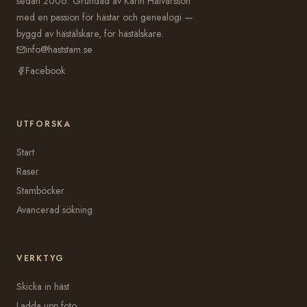
sedan 2006. Grundad av Karin Halvarsson
med en passion för hästar och genealogi —
byggd av hästälskare, för hästälskare.
info@haststam.se
Facebook
UTFORSKA
Start
Raser
Stamböcker
Avancerad sökning
VERKTYG
Skicka in häst
Ladda upp foto