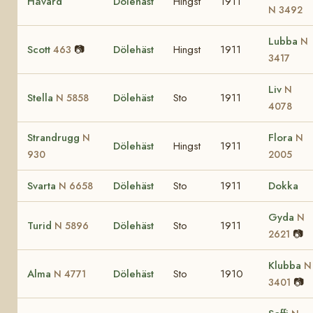
Håvard
Dölehäst
Hingst
1911
N 3492
Lubba
N
Scott
📷
Dölehäst
Hingst
1911
463
3417
Liv
N
Stella
Dölehäst
Sto
1911
N 5858
4078
Strandrugg
Flora
N
N
Dölehäst
Hingst
1911
930
2005
Svarta
Dölehäst
Sto
1911
Dokka
N 6658
Gyda
N
Turid
Dölehäst
Sto
1911
N 5896
📷
2621
Klubba
N
Alma
Dölehäst
Sto
1910
N 4771
📷
3401