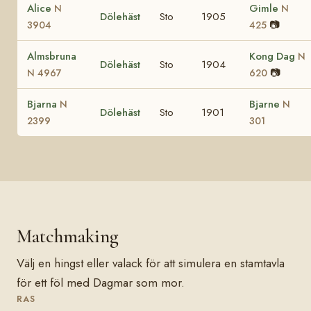
Alice
Gimle
N
N
Dölehäst
Sto
1905
📷
3904
425
Almsbruna
Kong Dag
N
Dölehäst
Sto
1904
📷
N 4967
620
Bjarna
Bjarne
N
N
Dölehäst
Sto
1901
2399
301
Matchmaking
Välj en hingst eller valack för att simulera en stamtavla
för ett föl med Dagmar som mor.
RAS