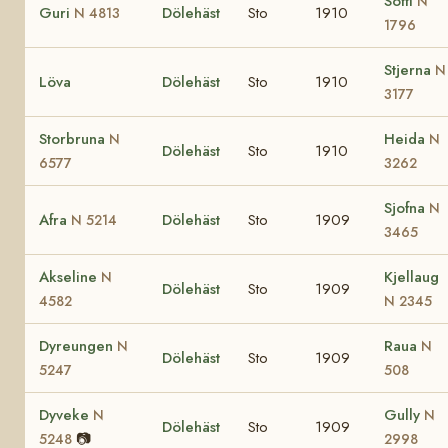
Soffi
N
Guri
Dölehäst
Sto
1910
N 4813
1796
Stjerna
N
Löva
Dölehäst
Sto
1910
3177
Storbruna
Heida
N
N
Dölehäst
Sto
1910
6577
3262
Sjofna
N
Afra
Dölehäst
Sto
1909
N 5214
3465
Akseline
Kjellaug
N
Dölehäst
Sto
1909
4582
N 2345
Dyreungen
Raua
N
N
Dölehäst
Sto
1909
5247
508
Dyveke
Gully
N
N
Dölehäst
Sto
1909
📷
5248
2998