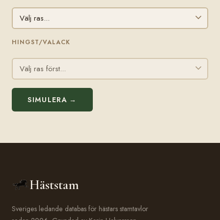
HINGST/VALACK
SIMULERA →
Häststam
Sveriges ledande databas för hästars stamtavlor