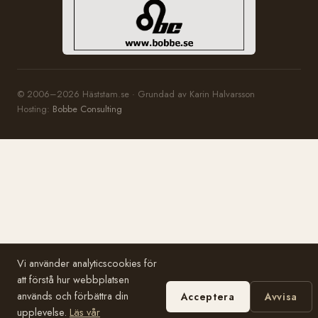
© 2006–2026 Häststam.se · Grundad av Karin Halvarsson
Hosting:
Bobbe Consulting
Vi använder analyticscookies för
att förstå hur webbplatsen
används och förbättra din
Acceptera
Avvisa
upplevelse.
Läs vår