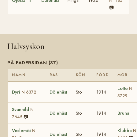
Gjestar II
Dölehäst
Hingst
1926
N 1185
📷
Halvsyskon
PÅ FADERSIDAN (37)
NAMN
RAS
KÖN
FÖDD
MOR
Lotte
N
Dyri
Dölehäst
Sto
1914
N 6372
3729
Svanhild
N
Dölehäst
Sto
1914
Bruna
📷
7645
Veslemöi
Klubba
N
N
Dölehäst
Sto
1914