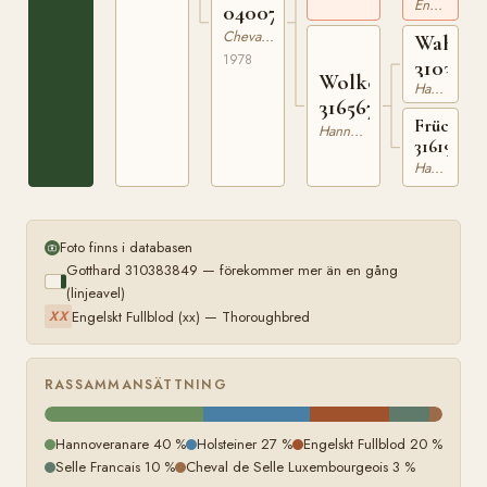
Engelskt Fullblod
040078478
Cheval de Selle Luxembourgeois
Wahlm
1978
3103988
Wolke
Hannoveranare
316567761
Früchtch
Hannoveranare
316198557
Hannoveranare
Foto finns i databasen
Gotthard 310383849 — förekommer mer än en gång
(linjeavel)
Engelskt Fullblod (xx) — Thoroughbred
XX
RASSAMMANSÄTTNING
Hannoveranare 40 %
Holsteiner 27 %
Engelskt Fullblod 20 %
Selle Francais 10 %
Cheval de Selle Luxembourgeois 3 %