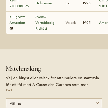
Keltin
Cimb
Holsteiner
Sto
1995
210308095
2101
Killigrews
Svensk
Attraction
Varmblodig
Valack
1995
Amar
📷
Ridhäst
Matchmaking
Välj en hingst eller valack för att simulera en stamtavla
för ett föl med A Cause des Garcons som mor.
RAS