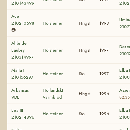
210143499
2102
Ace
Umin
210210698
Holsteiner
Hingst
1998
2102
📷
Alibi de
Dere
Laubry
Holsteiner
Hingst
1997
2101
210314997
Malta I
Elba 
Holsteiner
Sto
1997
210156297
2100
Arkansas
Holländskt
Azie
Hingst
1996
VDL
Varmblod
82.35
Lea III
Elba 
Holsteiner
Sto
1996
210214896
2100