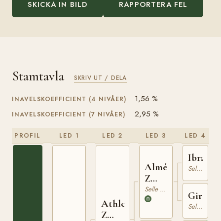
SKICKA IN BILD
RAPPORTERA FEL
Stamtavla
SKRIV UT / DELA
1,56 %
INAVELSKOEFFICIENT (4 NIVÅER)
2,95 %
INAVELSKOEFFICIENT (7 NIVÅER)
PROFIL
LED 1
LED 2
LED 3
LED 4
Ibrahi
Almé
Selle Francais
Z
310077466
Selle Francais
Girond
Athlet
Selle Francais
Z