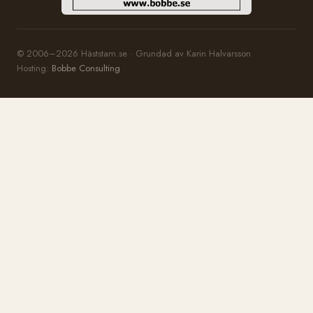
© 2006–2026 Häststam.se · Grundad av Karin Halvarsson
Hosting:
Bobbe Consulting