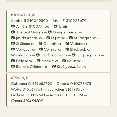
HINGSTLINJE
Acobat II 210069890
Athlet Z 310223679
—
—
📷
Almé Z 310077466
📷
Ibrahim
—
—
📷
The Last Orange
📷
Orange Peel xx
—
—
📷
Jus d'Orange xx
📷
St Just xx
📷
St Frusquin xx
—
—
—
📷
St Simon xx
📷
Galopin xx
📷
Vedette xx
—
—
—
📷
Voltigeur xx
📷
Voltaire xx
📷
Blacklock xx
—
—
—
Whitelock xx
📷
Hambletonian xx
📷
King Fergus xx
—
—
—
📷
Eclipse xx
📷
Marske xx
📷
Squirt xx
—
—
—
📷
Bartlet's Childers xx
📷
Darley Arabian ox
—
STOLINJE
Gabbana G 319685790
Daboia 040078478
—
—
Wolke 316567761
Früchtchen 316198557
—
—
Golfeza 313852541
Adateza 311831124
—
—
Conna 310485205