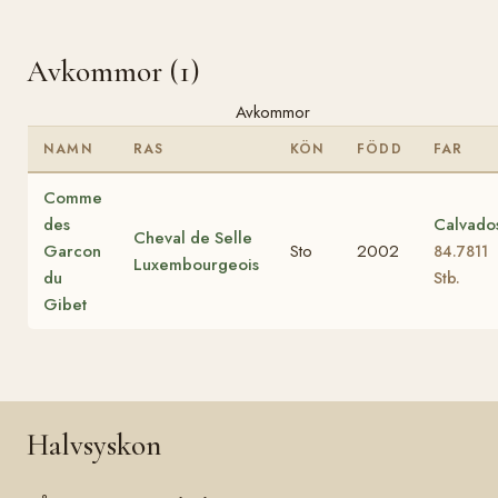
Avkommor (1)
Avkommor
NAMN
RAS
KÖN
FÖDD
FAR
Comme
des
Calvado
Cheval de Selle
Garcon
Sto
2002
84.7811
Luxembourgeois
du
Stb.
Gibet
Halvsyskon