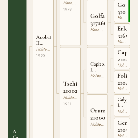
310223679
Hannoveranare
Gottha
1979
3103838
Golfamt
Hannoveranare
317266803
Erlenfe
Hannoveranare
3165127
Acobat
Hannoveranare
II
210069890
Holsteiner
Capita
1990
210398
Capitol
Holsteiner
I
Folia
210615475
Holsteiner
210460
Tschita
Holsteiner
210022181
Holsteiner
Calypso
1981
I
Oruna
21060347
Holsteiner
210001077
Gerlis
Holsteiner
2105059
A
Holsteiner
Cause