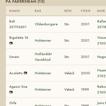
PÅ FADERSIDAN (13)
NAMN
RAS
KÖN
FÖDD
MOR
Bali
Balle
Oldenburgare
Sto
2001
331176301
3311
Rigoletta 16
Vision
Holsteiner
Sto
2001
📷
2100
Holländskt
Umani
Sto
2001
Nago
Varmblod
Haa
Acoletto
📷
Holsteiner
Valack
2000
2102
Agazzi Soe
Rebu
Holsteiner
Valack
1999
📷
2100
Orfa
Juno 
Holsteiner
Sto
1999