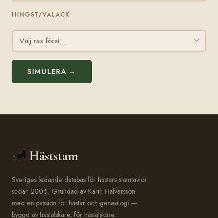
HINGST/VALACK
SIMULERA →
Häststam
Sveriges ledande databas för hästars stamtavlor
sedan 2006. Grundad av Karin Halvarsson
med en passion för hästar och genealogi —
byggd av hästälskare, för hästälskare.