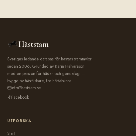
Häststam
Sveriges ledande databas för hästars stamtavlor
sedan 2006. Grundad av Karin Halvarsson
med en passion för hästar och genealogi —
byggd av hästälskare, för hästälskare.
info@haststam.se
Facebook
UTFORSKA
Start