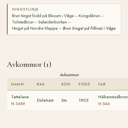
HINGSTLINJE
Brun hingst född på Blesum i Våge
Kongslibrun
—
—
Tolstadbrun
Salanderborken
—
—
Hingst på Nordre Kleppe
Brun hingst på Fillinsö i Våge
—
Avkommor (1)
Avkommor
NAMN
RAS
KÖN
FÖDD
FAR
Tattelane
Håkenstadbrun
Dölehäst
Sto
1905
N 3489
N 546