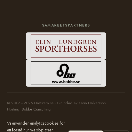
SAMARBETSPARTNERS
© 2006–2026 Häststam.se · Grundad av Karin Halvarsson
Hosting:
Bobbe Consulting
Vi använder analyticscookies för
att förstå hur webbplatsen