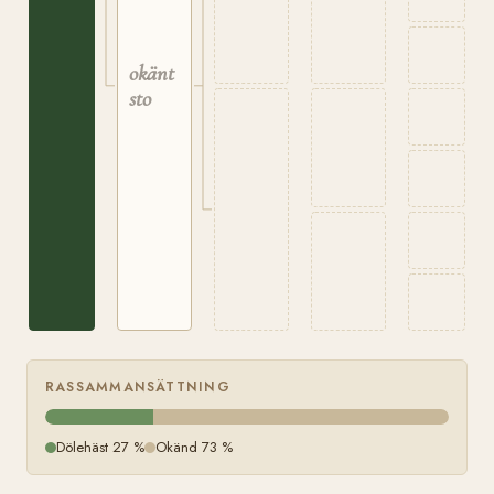
okänt
sto
RASSAMMANSÄTTNING
Dölehäst 27 %
Okänd 73 %