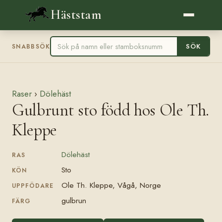
Häststam
SÖK
SNABBSÖK
Raser
›
Dölehäst
Gulbrunt sto född hos Ole Th.
Kleppe
Dölehäst
RAS
Sto
KÖN
Ole Th. Kleppe, Vågå, Norge
UPPFÖDARE
gulbrun
FÄRG