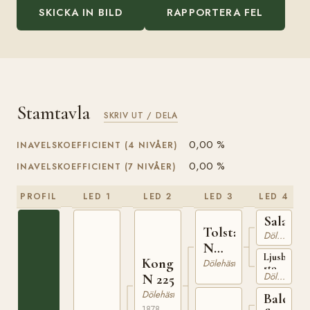
SKICKA IN BILD
RAPPORTERA FEL
Stamtavla
SKRIV UT / DELA
0,00 %
INAVELSKOEFFICIENT (4 NIVÅER)
0,00 %
INAVELSKOEFFICIENT (7 NIVÅER)
PROFIL
LED 1
LED 2
LED 3
LED 4
Saland
Tolstadbrun
Dölehäst
N
Ljusbrunt
Kongslibrun
166
Dölehäst
sto
Dölehäst
N 225
född
omkring
Dölehäst
Balder
1863
1878