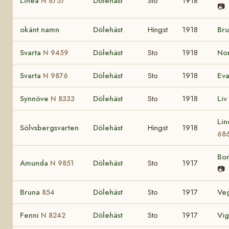
Linea
Dölehäst
Sto
1918
N 8757
📷
okänt namn
Dölehäst
Hingst
1918
Br
Svarta
Dölehäst
Sto
1918
No
N 9459
Svarta
Dölehäst
Sto
1918
Ev
N 9876
Synnöve
Dölehäst
Sto
1918
Liv
N 8333
Li
Sölvsbergsvarten
Dölehäst
Hingst
1918
68
Bo
Amunda
Dölehäst
Sto
1917
N 9851
📷
Bruna
Dölehäst
Sto
1917
Ve
854
Fenni
Dölehäst
Sto
1917
Vi
N 8242