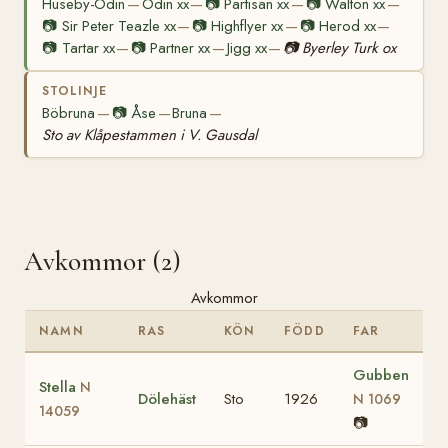
Huseby-Odin
Odin xx
📷
Partisan xx
📷
Walton xx
—
—
—
—
📷
Sir Peter Teazle xx
📷
Highflyer xx
📷
Herod xx
—
—
—
📷
Tartar xx
📷
Partner xx
Jigg xx
📷
Byerley Turk ox
—
—
—
STOLINJE
Böbruna
📷
Åse
Bruna
—
—
—
Sto av Klåpestammen i V. Gausdal
Avkommor (2)
Avkommor
NAMN
RAS
KÖN
FÖDD
FAR
Gubben
Stella
N
Dölehäst
Sto
1926
N 1069
14059
📷