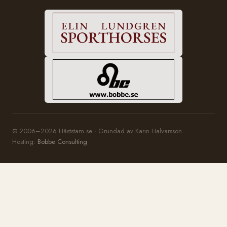
© 2006–2026 Häststam.se · Grundad av Karin Halvarsson
Hosting:
Bobbe Consulting