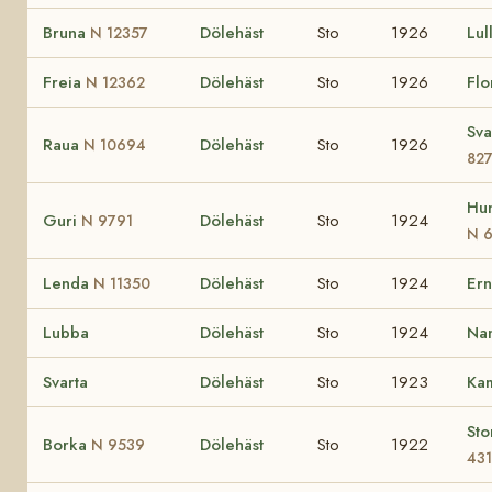
Bruna
Dölehäst
Sto
1926
Lul
N 12357
Freia
Dölehäst
Sto
1926
Flo
N 12362
Sva
Raua
Dölehäst
Sto
1926
N 10694
82
Hu
Guri
Dölehäst
Sto
1924
N 9791
N 
Lenda
Dölehäst
Sto
1924
Er
N 11350
Lubba
Dölehäst
Sto
1924
Na
Svarta
Dölehäst
Sto
1923
Kam
St
Borka
Dölehäst
Sto
1922
N 9539
43