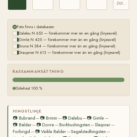
Klåpestam
Dölehäst
i V.
Gausdal
Foto finns i databasen
Dalebu N 653 — förekommer mer än en gång (linjeavel)
Gimle N 425 — förekommer mer än en gång (linjeavel)
Bruna N 384 — förekommer mer än en gång (linjeavel)
Draupner N 613 — förekommer mer än en gång (linjeavel)
RASSAMMANSÄTTNING
Dölehäst 100 %
HINGSTLINJE
📷
Bubrand
📷
Brimin
📷
Dalebu
📷
Gimle
—
—
—
—
📷
Balder
📷
Dovre
Borkhushingsten
Sleipner
—
—
—
—
Forbrigd
📷
Veikle Balder
Segalstadhingsten
—
—
—