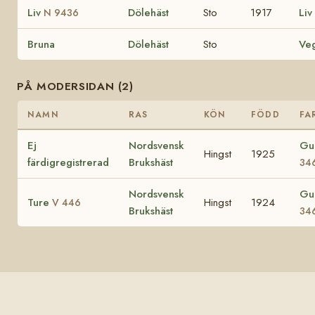
Liv
Dölehäst
Sto
1917
Liv
N 9436
Bruna
Dölehäst
Sto
Ve
PÅ MODERSIDAN (2)
NAMN
RAS
KÖN
FÖDD
FA
Ej
Nordsvensk
Gu
Hingst
1925
färdigregistrerad
Brukshäst
34
Nordsvensk
Gu
Ture
Hingst
1924
V 446
Brukshäst
34