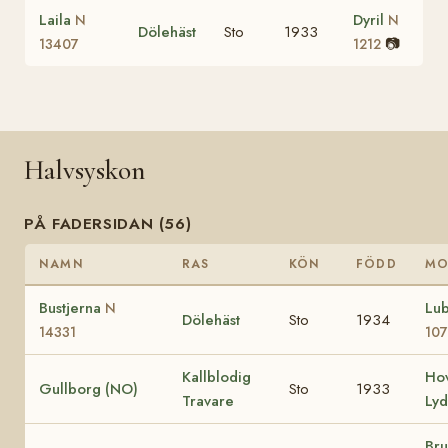
Laila
Dyril
N
N
Dölehäst
Sto
1933
📷
13407
1212
Halvsyskon
PÅ FADERSIDAN (56)
NAMN
RAS
KÖN
FÖDD
MO
Bustjerna
Lu
N
Dölehäst
Sto
1934
14331
10
Kallblodig
Hov
Gullborg (NO)
Sto
1933
Travare
Lyd
Br