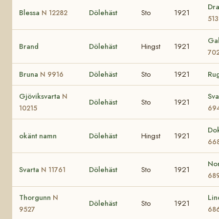
Dr
Blessa
Dölehäst
Sto
1921
N 12282
513
Ga
Brand
Dölehäst
Hingst
1921
70
Bruna
Dölehäst
Sto
1921
Ru
N 9916
Gjöviksvarta
Sva
N
Dölehäst
Sto
1921
10215
69
Do
okänt namn
Dölehäst
Hingst
1921
66
No
Svarta
Dölehäst
Sto
1921
N 11761
68
Thorgunn
Li
N
Dölehäst
Sto
1921
9527
68