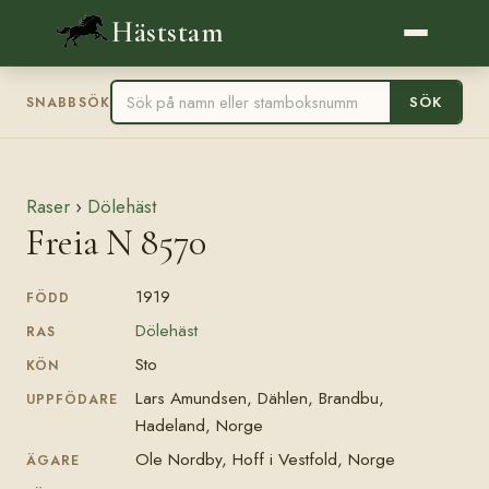
Häststam
SÖK
SNABBSÖK
Raser
›
Dölehäst
Freia N 8570
1919
FÖDD
Dölehäst
RAS
Sto
KÖN
Lars Amundsen, Dählen, Brandbu,
UPPFÖDARE
Hadeland, Norge
Ole Nordby, Hoff i Vestfold, Norge
ÄGARE