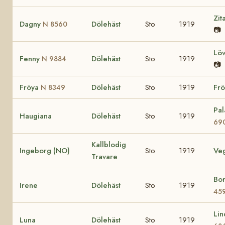
Zit
Dagny
Dölehäst
Sto
1919
N 8560
📷
Lö
Fenny
Dölehäst
Sto
1919
N 9884
📷
Fröya
Dölehäst
Sto
1919
Frö
N 8349
Pa
Haugiana
Dölehäst
Sto
1919
69
Kallblodig
Ingeborg (NO)
Sto
1919
Ve
Travare
Bo
Irene
Dölehäst
Sto
1919
45
Li
Luna
Dölehäst
Sto
1919