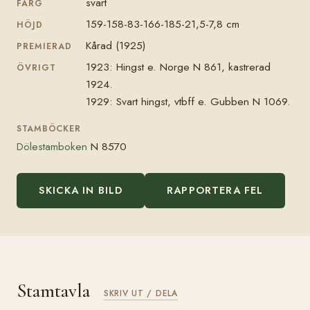
svart
FÄRG
159-158-83-166-185-21,5-7,8 cm
HÖJD
Kårad (1925)
PREMIERAD
1923: Hingst e. Norge N 861, kastrerad
ÖVRIGT
1924.
1929: Svart hingst, vtbff e. Gubben N 1069.
STAMBÖCKER
Dölestamboken
N 8570
SKICKA IN BILD
RAPPORTERA FEL
Stamtavla
SKRIV UT / DELA