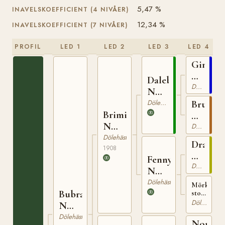
5,47 %
INAVELSKOEFFICIENT (4 NIVÅER)
12,34 %
INAVELSKOEFFICIENT (7 NIVÅER)
PROFIL
LED 1
LED 2
LED 3
LED 4
Gimle
N
Dalebu
425
Dölehäst
N
653
Dölehäst
Bruna
Brimin
N
N
384
Dölehäst
825
Dölehäst
Draupn
1908
N
Fenny
613
Dölehäst
N
3241
Dölehäst
Mörkbrun
Bubrand
sto
född
Dölehäst
N
hos
968
Dölehäst
Ole
Nordvi