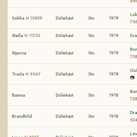
68
Lu
Sokka
Dölehäst
Sto
1919
N 10859
75
Stella
Dölehäst
Sto
1919
Sva
N 11733
Bo
Stjerna
Dölehäst
Sto
1919
75
Gu
Trasla
Dölehäst
Sto
1919
N 9067
📷
Bo
Bamsa
Dölehäst
Sto
1918
75
Dr
Brandhild
Dölehäst
Sto
1918
52
Lö