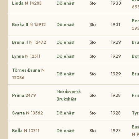
Linda
Dölehäst
Sto
1933
N 14283
69
Bo
Borka II
Dölehäst
Sto
1931
N 15912
59
Bruna II
Dölehäst
Sto
1929
Br
N 12472
Lynna
Dölehäst
Sto
1929
Bot
N 12511
Törnes-Bruna
N
Dölehäst
Sto
1929
Br
12086
Nordsvensk
Prima
Sto
1928
Pr
2479
Brukshäst
Svarta
Dölehäst
Sto
1928
Ty
N 13562
Bu
Bella
Dölehäst
Sto
1927
N 10711
N 9