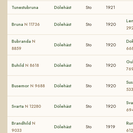
Tunestubruna
Dölehäst
Sto
1921
Le
Bruna
Dölehäst
Sto
1920
N 11736
29
Bubranda
Do
N
Dölehäst
Sto
1920
8859
66
Gu
Buhild
Dölehäst
Sto
1920
N 8618
76
Su
Busemor
Dölehäst
Sto
1920
N 9688
53
Sva
Svarta
Dölehäst
Sto
1920
N 12280
69
Brandhild
Ru
N
Dölehäst
Sto
1919
9033
61