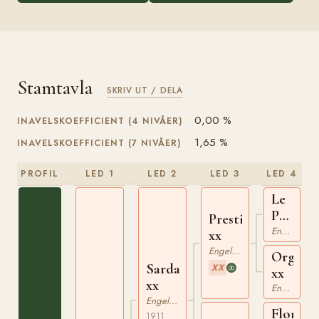
Stamtavla
SKRIV UT / DELA
0,00 %
INAVELSKOEFFICIENT (4 NIVÅER)
1,65 %
INAVELSKOEFFICIENT (7 NIVÅER)
PROFIL
LED 1
LED 2
LED 3
LED 4
Le
Pompo
Prestige
xx
Engelskt Fullblod
xx
Engelskt Fullblod
Orgueil
Sardanapale
XX
xx
xx
Engelskt Fullblod
Engelskt Fullblod
Florizel
1911