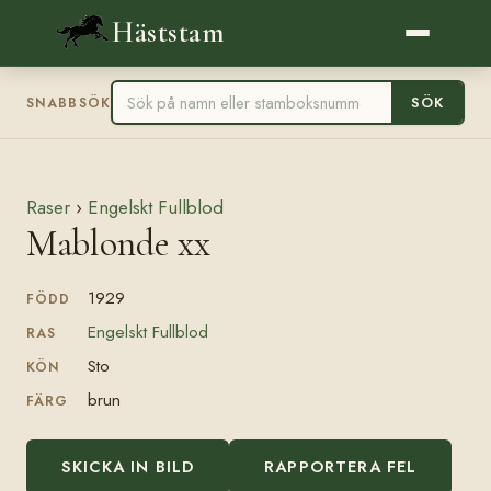
Häststam
SÖK
SNABBSÖK
Raser
›
Engelskt Fullblod
Mablonde xx
1929
FÖDD
Engelskt Fullblod
RAS
Sto
KÖN
brun
FÄRG
SKICKA IN BILD
RAPPORTERA FEL