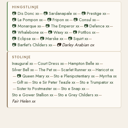
HINGSTLINJE
📷
Dis Donc xx
📷
Sardanapale xx
📷
Prestige xx
—
—
—
📷
Le Pompon xx
📷
Fripon xx
📷
Consul xx
—
—
—
📷
Monarque xx
📷
The Emperor xx
📷
Defence xx
—
—
—
📷
Whalebone xx
📷
Waxy xx
📷
Pot8os xx
—
—
—
📷
Eclipse xx
📷
Marske xx
📷
Squirt xx
—
—
—
📷
Bartlet's Childers xx
📷
Darley Arabian ox
—
STOLINJE
Inaugural xx
Court Dress xx
Hampton Belle xx
—
—
—
Silver Bell xx
The Pet xx
Scarlet Runner xx
Haricot xx
—
—
—
📷
Queen Mary xx
Sto e Plenipotentiary xx
Myrrha xx
—
—
—
Gift xx
Sto e Sir Peter Teazle xx
Sto e Trumpator xx
—
—
—
Sister to Postmaster xx
Sto e Snap xx
—
—
—
Sto e Gower Stallion xx
Sto e Grey Childers xx
—
—
Fair Helen xx