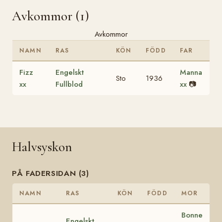
Avkommor (1)
Avkommor
NAMN
RAS
KÖN
FÖDD
FAR
Fizz
Engelskt
Manna
Sto
1936
xx
Fullblod
xx
📷
Halvsyskon
PÅ FADERSIDAN (3)
NAMN
RAS
KÖN
FÖDD
MOR
Bonne
Engelskt