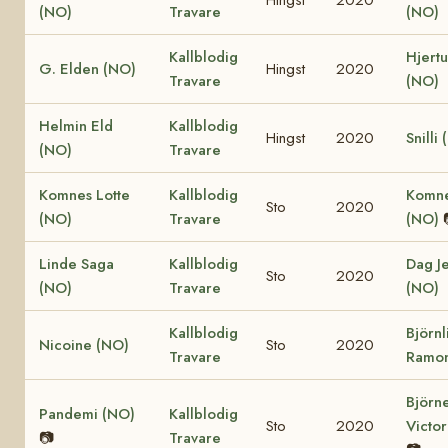
(NO)
Travare
(NO)
Kallblodig
Hjertu
G. Elden (NO)
Hingst
2020
Travare
(NO)
Helmin Eld
Kallblodig
Hingst
2020
Snilli
(NO)
Travare
Komnes Lotte
Kallblodig
Komne
Sto
2020
(NO)
Travare
(NO)
Linde Saga
Kallblodig
Dag J
Sto
2020
(NO)
Travare
(NO)
Kallblodig
Björnl
Nicoine (NO)
Sto
2020
Travare
Ramon
Björn
Pandemi (NO)
Kallblodig
Sto
2020
Victor
📷
Travare