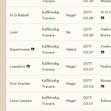
Travare
05-30
Mimm
Kallblodig
2017-
G.G.H
G.G.Rebell
Hingst
Travare
05-28
📷
Kallblodig
2017-
Väski
Lumi
Sto
Travare
05-28
Borka
Kallblodig
2017-
Tindr
Supermusse
📷
Valack
Travare
05-27
📷
Kallblodig
2017-
Lomelino
📷
Hingst
Pedra
Travare
05-07
Kallblodig
2017-
Buzan
Finn Svarten
Hingst
Travare
05-03
📷
Kallblodig
2017-
Luna Lumpen
Hingst
Åslun
Travare
05-01