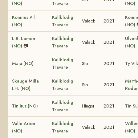
(NO)
Travare
(NO)
Komnes Pil
Kallblodig
Komne
Valack
2021
(NO)
Travare
(NO)
L.B. Lomen
Kallblodig
Ulven
Valack
2021
(NO)
📷
Travare
(NO)
Kallblodig
Maia (NO)
Sto
2021
Ty Vil
Travare
Skauge Milla
Kallblodig
Marth
Sto
2021
I.H. (NO)
Travare
Röder
Kallblodig
Tin Itus (NO)
Hingst
2021
Tin Su
Travare
Valle Arion
Kallblodig
Wille
Valack
2021
(NO)
Travare
(NO)