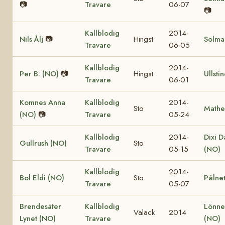
📷
Travare
06-07
📷
Kallblodig
2014-
Nils Ålj
📷
Hingst
Solma
Travare
06-05
Kallblodig
2014-
Per B. (NO)
📷
Hingst
Ullsti
Travare
06-01
Komnes Anna
Kallblodig
2014-
Sto
Mathe
(NO)
📷
Travare
05-24
Kallblodig
2014-
Dixi D
Gullrush (NO)
Sto
Travare
05-15
(NO)
Kallblodig
2014-
Bol Eldi (NO)
Sto
Pålnet
Travare
05-07
Brendesäter
Kallblodig
Lönne
Valack
2014
Lynet (NO)
Travare
(NO)