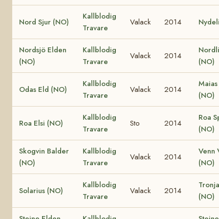
Kallblodig
Nord Sjur (NO)
Valack
2014
Nydel
Travare
Nordsjö Elden
Kallblodig
Nordli
Valack
2014
(NO)
Travare
(NO)
Kallblodig
Maias
Odas Eld (NO)
Valack
2014
Travare
(NO)
Kallblodig
Roa S
Roa Elsi (NO)
Sto
2014
Travare
(NO)
Skogvin Balder
Kallblodig
Venn 
Valack
2014
(NO)
Travare
(NO)
Kallblodig
Tronja
Solarius (NO)
Valack
2014
Travare
(NO)
Steine Elden
Kallblodig
Steine