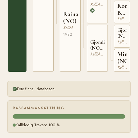
Kallblodig Travare
Kora
Bausso
Raina
(NO)
Kallblodig Travare
(NO)
Kallblodig Travare
Gjönnvar
1982
(NO)
T-
Gjöndina
Kallblodig Travare
262
(NO)
Mindin
T-
Kallblodig Travare
22673
(NO)
Kallblodig Travare
Foto finns i databasen
RASSAMMANSÄTTNING
Kallblodig Travare 100 %