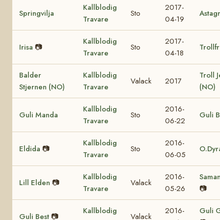
Kallblodig
2017-
Springvilja
Sto
Astag
Travare
04-19
Kallblodig
2017-
Irisa
📷
Sto
Trollf
Travare
04-18
Balder
Kallblodig
Troll 
Valack
2017
Stjernen (NO)
Travare
(NO)
Kallblodig
2016-
Guli Manda
Sto
Guli B
Travare
06-22
Kallblodig
2016-
Eldida
📷
Sto
O.Dyr
Travare
06-05
Kallblodig
2016-
Saman
Lill Elden
📷
Valack
Travare
05-26
📷
Kallblodig
2016-
Guli 
Guli Best
📷
Valack