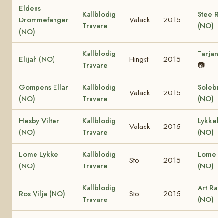
Eldens
Kallblodig
Stee 
Drömmefanger
Valack
2015
Travare
(NO)
(NO)
Kallblodig
Tarja
Elijah (NO)
Hingst
2015
Travare
📷
Gompens Ellar
Kallblodig
Soleb
Valack
2015
(NO)
Travare
(NO)
Hesby Vilter
Kallblodig
Lykkel
Valack
2015
(NO)
Travare
(NO)
Lome Lykke
Kallblodig
Lome 
Sto
2015
(NO)
Travare
(NO)
Kallblodig
Art R
Ros Vilja (NO)
Sto
2015
Travare
(NO)