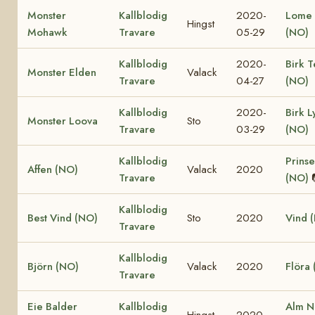
Monster
Kallblodig
2020-
Lome 
Hingst
Mohawk
Travare
05-29
(NO)
Kallblodig
2020-
Birk T
Monster Elden
Valack
Travare
04-27
(NO)
Kallblodig
2020-
Birk L
Monster Loova
Sto
Travare
03-29
(NO)
Kallblodig
Prinse
Affen (NO)
Valack
2020
Travare
(NO)
Kallblodig
Best Vind (NO)
Sto
2020
Vind 
Travare
Kallblodig
Björn (NO)
Valack
2020
Flöra
Travare
Eie Balder
Kallblodig
Alm N
Hingst
2020