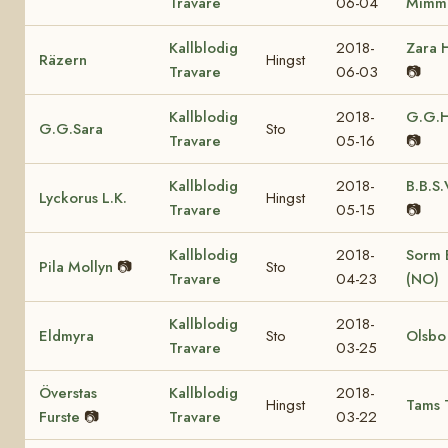
Travare
06-04
Mimm
Kallblodig
2018-
Zara 
Räzern
Hingst
Travare
06-03
📷
Kallblodig
2018-
G.G.H
G.G.Sara
Sto
Travare
05-16
📷
Kallblodig
2018-
B.B.S.
Lyckorus L.K.
Hingst
Travare
05-15
📷
Kallblodig
2018-
Sorm B
Pila Mollyn
📷
Sto
Travare
04-23
(NO)
Kallblodig
2018-
Eldmyra
Sto
Olsbo
Travare
03-25
Överstas
Kallblodig
2018-
Hingst
Tams 
Furste
📷
Travare
03-22