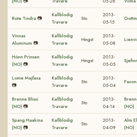
(NO)
📷
Travare
05-26
Vilma
Kallblodig
2013-
Rote Tindra
📷
Sto
Gottm
Travare
05-15
Vinnas
Kallblodig
2013-
Hingst
Lienv
Aluminum
📷
Travare
05-08
Hönn Prinsen
Kallblodig
2013-
Hingst
Sjefin
(NO)
📷
Travare
05-05
Lome Majfaxa
Kallblodig
2013-
Sto
Faxon
📷
Travare
05-04
Brenne Blissi
Kallblodig
2013-
Brenn
Sto
(NO)
📷
Travare
04-14
(NO)
Spang Haakina
Kallblodig
2013-
Alm El
Sto
(NO)
📷
Travare
04-09
(NO)