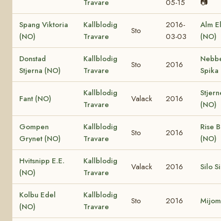
Travare
05-15
📷
Spang Viktoria
Kallblodig
2016-
Alm El
Sto
(NO)
Travare
03-03
(NO)
Donstad
Kallblodig
Nebb
Sto
2016
Stjerna (NO)
Travare
Spika
Kallblodig
Stjern
Fant (NO)
Valack
2016
Travare
(NO)
Gompen
Kallblodig
Rise 
Sto
2016
Grynet (NO)
Travare
(NO)
Hvitsnipp E.E.
Kallblodig
Valack
2016
Silo S
(NO)
Travare
Kolbu Edel
Kallblodig
Sto
2016
Mijom
(NO)
Travare