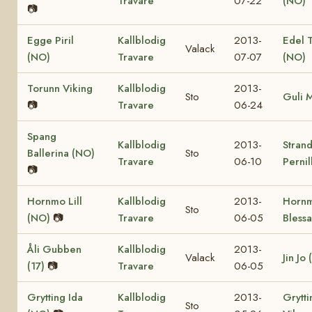
Travare
07-22
(NO)
📷
Egge Piril
Kallblodig
2013-
Edel 
Valack
(NO)
Travare
07-07
(NO)
Torunn Viking
Kallblodig
2013-
Sto
Guli 
📷
Travare
06-24
Spang
Kallblodig
2013-
Stran
Ballerina (NO)
Sto
Travare
06-10
Pernil
📷
Hornmo Lill
Kallblodig
2013-
Horn
Sto
(NO)
📷
Travare
06-05
Bless
Åli Gubben
Kallblodig
2013-
Valack
Jin Jo 
(17)
📷
Travare
06-05
Grytting Ida
Kallblodig
2013-
Grytti
Sto