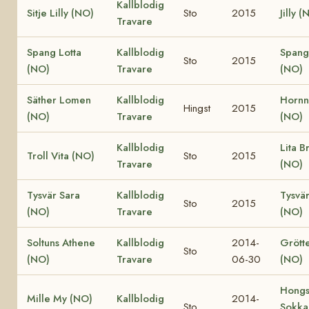
Kallblodig
Sitje Lilly (NO)
Sto
2015
Jilly (
Travare
Spang Lotta
Kallblodig
Spang
Sto
2015
(NO)
Travare
(NO)
Säther Lomen
Kallblodig
Hornne
Hingst
2015
(NO)
Travare
(NO)
Kallblodig
Lita B
Troll Vita (NO)
Sto
2015
Travare
(NO)
Tysvär Sara
Kallblodig
Tysvä
Sto
2015
(NO)
Travare
(NO)
Soltuns Athene
Kallblodig
2014-
Grött
Sto
(NO)
Travare
06-30
(NO)
Hongs
Mille My (NO)
Kallblodig
2014-
Sto
Sokka