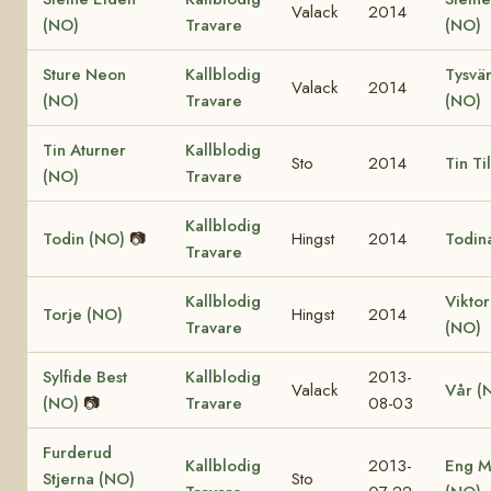
Valack
2014
(NO)
Travare
(NO)
Sture Neon
Kallblodig
Tysvär
Valack
2014
(NO)
Travare
(NO)
Tin Aturner
Kallblodig
Sto
2014
Tin Ti
(NO)
Travare
Kallblodig
Todin (NO)
📷
Hingst
2014
Todin
Travare
Kallblodig
Viktor
Torje (NO)
Hingst
2014
Travare
(NO)
Sylfide Best
Kallblodig
2013-
Valack
Vår (
(NO)
📷
Travare
08-03
Furderud
Kallblodig
2013-
Eng M
Stjerna (NO)
Sto