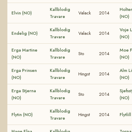
Kallblodig
Holte
Elvin (NO)
Valack
2014
Travare
(NO)
Kallblodig
Voje L
Endelig (NO)
Valack
2014
Travare
(NO)
Erga Martine
Kallblodig
Moe F
Sto
2014
(NO)
Travare
(NO)
Erga Prinsen
Kallblodig
Alm L
Hingst
2014
(NO)
Travare
(NO)
Erga Stjerna
Kallblodig
Sjefss
Sto
2014
(NO)
Travare
(NO)
Kallblodig
Flytin (NO)
Hingst
2014
Flytlil
Travare
Hage Elna
Kallblodig
Torpa