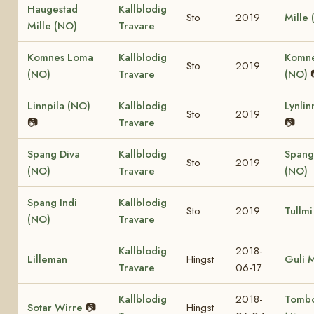
Haugestad
Kallblodig
Sto
2019
Mille
Mille (NO)
Travare
Komnes Loma
Kallblodig
Komne
Sto
2019
(NO)
Travare
(NO)
Linnpila (NO)
Kallblodig
Lynlin
Sto
2019
📷
Travare
📷
Spang Diva
Kallblodig
Spang
Sto
2019
(NO)
Travare
(NO)
Spang Indi
Kallblodig
Sto
2019
Tullmi
(NO)
Travare
Kallblodig
2018-
Lilleman
Hingst
Guli 
Travare
06-17
Kallblodig
2018-
Tomb
Sotar Wirre
📷
Hingst