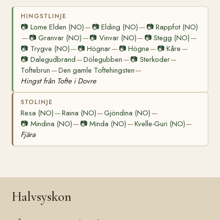
HINGSTLINJE
📷
Lome Elden (NO)
📷
Elding (NO)
📷
Rappfot (NO)
—
—
📷
Granvar (NO)
📷
Vinvar (NO)
📷
Stegg (NO)
—
—
—
—
📷
Trygve (NO)
📷
Högnar
📷
Högne
📷
Kåre
—
—
—
—
📷
Dalegudbrand
Dölegubben
📷
Sterkoder
—
—
—
Toftebrun
Den gamle Toftehingsten
—
—
Hingst från Tofte i Dovre
STOLINJE
Resa (NO)
Raina (NO)
Gjöndina (NO)
—
—
—
📷
Mindina (NO)
📷
Minda (NO)
Kvelle-Guri (NO)
—
—
—
Fjära
Halvsyskon