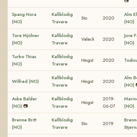
📷
Spang Nora
Kallblodig
Alm El
Sto
2020
(NO)
Travare
(NO)
Tore Mjölner
Kallblodig
Juve F
Valack
2020
(NO)
Travare
(NO)
Turbo Thias
Kallblodig
Hingst
2020
Todin
(NO)
Travare
Kallblodig
Alm B
Wilfred (NO)
Hingst
2020
Travare
(NO)
Aske Balder
Kallblodig
2019-
Marine
Hingst
(NO)
📷
Travare
06-07
(NO)
Brenne Britt
Kallblodig
Brenn
Sto
2019
(NO)
Travare
Stjern