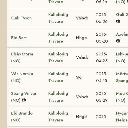
Travare
06-16
(NO)
Kallblodig
2015-
Guli 
Guli Tyson
Valack
Travare
05-26
📷
Kallblodig
2015-
Axelin
Eld Best
Hingst
Travare
05-20
📷
Elsås Storm
Kallblodig
2015-
Lykkje
Valack
(NO)
Travare
04-25
(NO)
Vår Norska
Kallblodig
2015-
Mörtv
Sto
(NO)
Travare
04-15
Spang
Spang Vinvar
Kallblodig
2015-
Moe 
Valack
(NO)
📷
Travare
03-29
(NO)
Eld Brando
Kallblodig
Nygå
Hingst
2015
(NO)
Travare
Helga