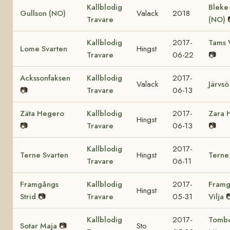
Kallblodig
Bleke
Gullson (NO)
Valack
2018
Travare
(NO)
Kallblodig
2017-
Tams 
Lome Svarten
Hingst
Travare
06-22
📷
Ackssonfaksen
Kallblodig
2017-
Valack
Järvsö
📷
Travare
06-13
Zäta Hegero
Kallblodig
2017-
Zara 
Hingst
📷
Travare
06-13
📷
Kallblodig
2017-
Terne Svarten
Hingst
Terne
Travare
06-11
Framgångs
Kallblodig
2017-
Framg
Hingst
Strid
📷
Travare
05-31
Vilja

Kallblodig
2017-
Tomb
Sotar Maja
📷
Sto