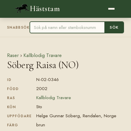
Häststam
SÖK
SNABBSÖK
Raser
›
Kallblodig Travare
Söberg Raisa (NO)
N-02-0346
ID
2002
FÖDD
Kallblodig Travare
RAS
Sto
KÖN
Helge Gunnar Söberg, Rendalen, Norge
UPPFÖDARE
brun
FÄRG