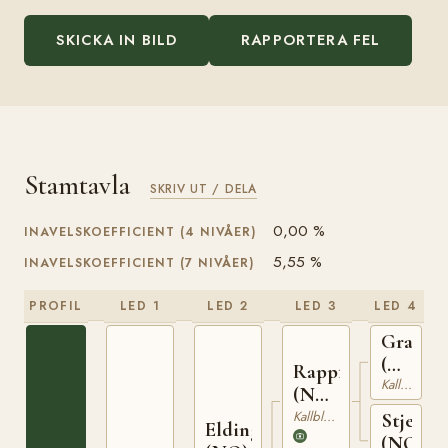
SKICKA IN BILD
RAPPORTERA FEL
Stamtavla
SKRIV UT / DELA
0,00 %
INAVELSKOEFFICIENT (4 NIVÅER)
5,55 %
INAVELSKOEFFICIENT (7 NIVÅER)
PROFIL
LED 1
LED 2
LED 3
LED 4
Granva
(NO)
Rappfot
NT
Kallblodig Travare
(NO)
52
NT
Kallblodig Travare
Stjernef
Elding
75
(NO)