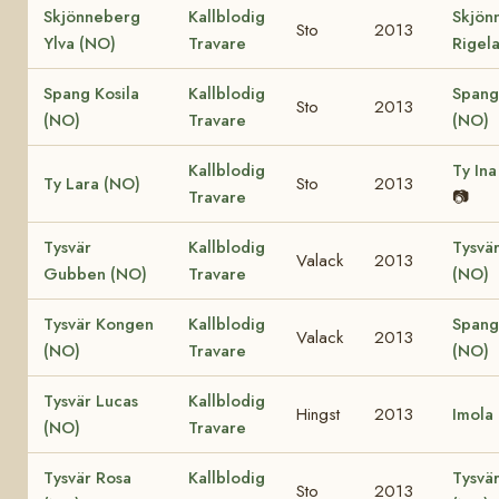
Skjönneberg
Kallblodig
Skjön
Sto
2013
Ylva (NO)
Travare
Rigel
Spang Kosila
Kallblodig
Spang
Sto
2013
(NO)
Travare
(NO)
Kallblodig
Ty Ina
Ty Lara (NO)
Sto
2013
Travare
📷
Tysvär
Kallblodig
Tysvär
Valack
2013
Gubben (NO)
Travare
(NO)
Tysvär Kongen
Kallblodig
Spang
Valack
2013
(NO)
Travare
(NO)
Tysvär Lucas
Kallblodig
Hingst
2013
Imola
(NO)
Travare
Tysvär Rosa
Kallblodig
Tysvä
Sto
2013