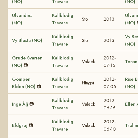
(NO)
Travare
(NO)
Ulvendina
Kallblodig
Ulven
Sto
2013
(NO)
Travare
(NO)
Kallblodig
Vy Be
Vy Blesta (NO)
Sto
2013
Travare
(NO)
Grude Svarten
Kallblodig
2012-
Valack
Toron
(NO)
📷
Travare
07-15
Gompen
Kallblodig
2012-
Rise 
Hingst
Elden (NO)
📷
Travare
07-05
(NO)
Kallblodig
2012-
Inge Ålj
📷
Valack
Ellen 
Travare
06-16
Kallblodig
2012-
Eldgrej
📷
Valack
Trollm
Travare
06-10