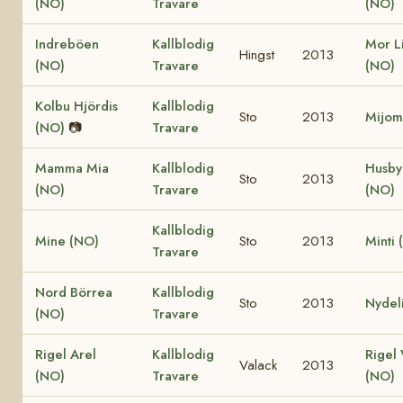
(NO)
Travare
(NO)
Indreböen
Kallblodig
Mor Li
Hingst
2013
(NO)
Travare
(NO)
Kolbu Hjördis
Kallblodig
Sto
2013
Mijom
(NO)
📷
Travare
Mamma Mia
Kallblodig
Husby
Sto
2013
(NO)
Travare
(NO)
Kallblodig
Mine (NO)
Sto
2013
Minti 
Travare
Nord Börrea
Kallblodig
Sto
2013
Nydel
(NO)
Travare
Rigel Arel
Kallblodig
Rigel 
Valack
2013
(NO)
Travare
(NO)