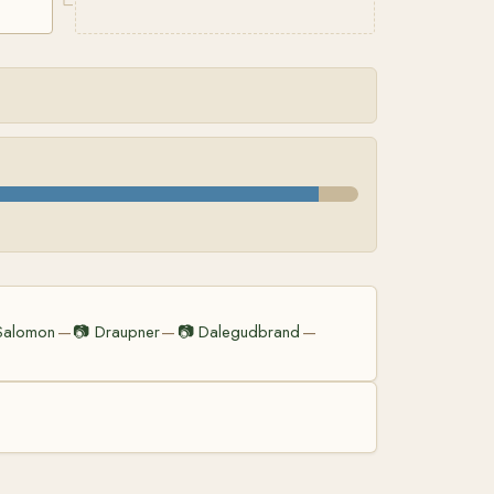
Salomon
📷
Draupner
📷
Dalegudbrand
—
—
—