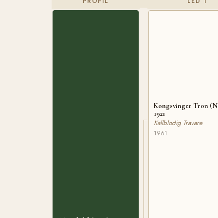
PROFIL
LED 1
Kongsvinger Tron (
1921
Kallblodig Travare
1961