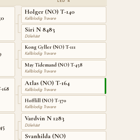
LED 4
Holger (NO) T-140
50
Kallblodig Travare
Siri N 8483
Dölehäst
Kong Gyller (NO) T-111
9
Kallblodig Travare
May Tidemand (NO) T-458
Kallblodig Travare
Atlas (NO) T-164
-168
Kallblodig Travare
Hofflill (NO) T-370
Kallblodig Travare
Vardvin N 1283
Dölehäst
45
Svanhilda (NO)