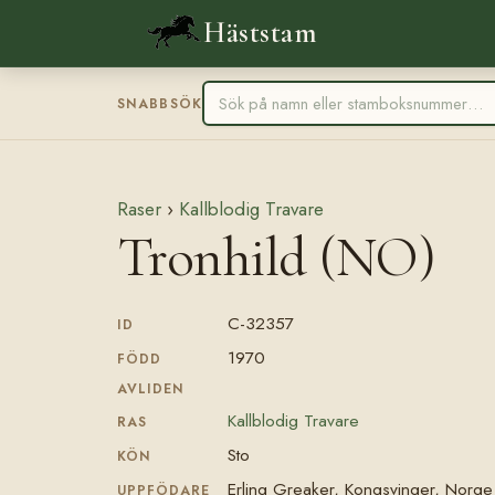
Häststam
SNABBSÖK
Raser
›
Kallblodig Travare
Tronhild (NO)
C-32357
ID
1970
FÖDD
AVLIDEN
Kallblodig Travare
RAS
Sto
KÖN
Erling Greaker, Kongsvinger, Norge
UPPFÖDARE