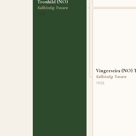
Tronhild (NO)
Kallblodig Travare
1970
Vingerseira (NO) T
Kallblodig Travare
1955