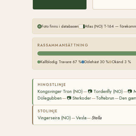
Foto finns i databasen
Atlas (NO) T-164 — förekomme
RASSAMMANSÄTTNING
Kallblodig Travare 67 %
Dölehäst 30 %
Okänd 3 %
HINGSTLINJE
Kongsvinger Tron (NO)
📷
Tordenfly (NO)
📷
M
—
—
Dölegubben
📷
Sterkoder
Toftebrun
Den gaml
—
—
—
STOLINJE
Vingerseira (NO)
Vesla
Stella
—
—