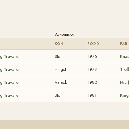
Avkommor
KÖN
FÖDD
FAR
ig Travare
Sto
1975
Knau
ig Travare
Hingst
1978
Trol
ig Travare
Valack
1980
Nic
ig Travare
Sto
1981
King