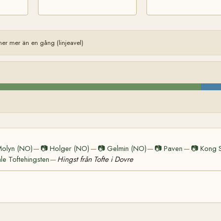
r mer än en gång (linjeavel)
olyn (NO)
📷
Holger (NO)
📷
Gelmin (NO)
📷
Paven
📷
Kong 
—
—
—
—
e Toftehingsten
Hingst från Tofte i Dovre
—