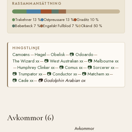
RASSAMMANSÄTTNING
Trakehner 13 %
Ostpreussare 13 %
Graditz 10 %
Beberbeck 7 %
Engelskt Fullblod 7 %
Okänd 50 %
HINGSTLINJE
Camoëns
Hagel
Obelisk
📷
Odoardo
—
—
—
—
The Wizard xx
📷
West Australian xx
📷
Melbourne xx
—
—
Humphrey Clinker xx
📷
Comus xx
📷
Sorcerer xx
—
—
—
—
📷
Trumpator xx
📷
Conductor xx
📷
Matchem xx
—
—
—
📷
Cade xx
📷
Godolphin Arabian ox
—
Avkommor (6)
Avkommor