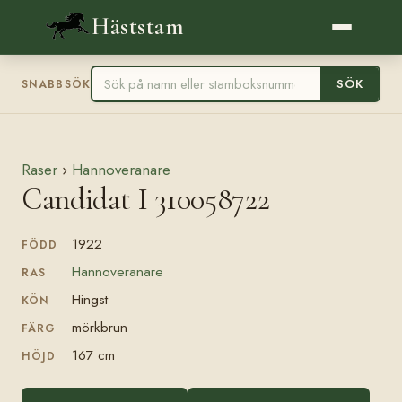
Häststam
SÖK
SNABBSÖK
Raser
›
Hannoveranare
Candidat I 310058722
1922
FÖDD
Hannoveranare
RAS
Hingst
KÖN
mörkbrun
FÄRG
167 cm
HÖJD