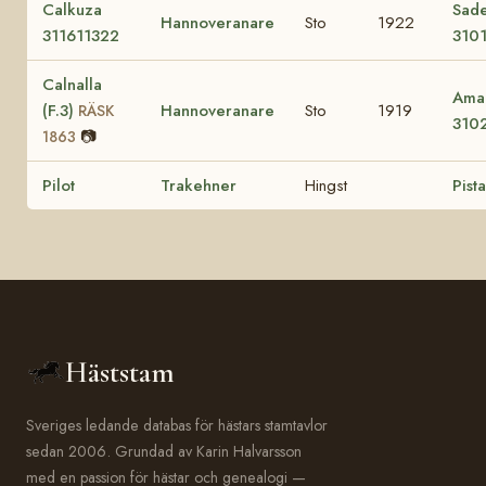
Calkuza
Sade
Hannoveranare
Sto
1922
311611322
310
Calnalla
Ama
(F.3)
Hannoveranare
Sto
1919
RÄSK
310
📷
1863
Pilot
Trakehner
Hingst
Pist
Häststam
Sveriges ledande databas för hästars stamtavlor
sedan 2006. Grundad av Karin Halvarsson
med en passion för hästar och genealogi —