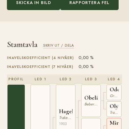
SKICKA IN BILD
RAPPORTERA FEL
Stamtavla
SKRIV UT / DELA
0,00 %
INAVELSKOEFFICIENT (4 NIVÅER)
0,00 %
INAVELSKOEFFICIENT (7 NIVÅER)
PROFIL
LED 1
LED 2
LED 3
LED 4
Odoard
Graditz
Obelisk
Beberbeck
Olympi
Hagel
Trakehner
Trakehner
Mirmid
1903