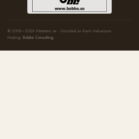
© 2006–2026 Häststam.se · Grundad av Karin Halvarsson
Hosting:
Bobbe Consulting