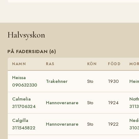
Halvsyskon
PÅ FADERSIDAN (6)
NAMN
RAS
KÖN
FÖDD
MO
Heissa
Trakehner
Sto
1930
Heim
090632330
Calmelia
Not
Hannoveranare
Sto
1924
311706324
311
Calgilla
Ned
Hannoveranare
Sto
1922
311545822
310