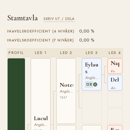
Stamtavla
SKRIV UT / DELA
0,00 %
INAVELSKOEFFICIENT (4 NIVÅER)
0,00 %
INAVELSKOEFFICIENT (7 NIVÅER)
PROFIL
LED 1
LED 2
LED 3
LED 4
Napole
Eylau
xx
x
Engelskt Fullblod
Angloarabiskt Fullblod
Delphi
Noteur
OX
x
Angloarabiskt Fullblod
Anglonormand
1847
Lucullus
Anglonormand
Royal