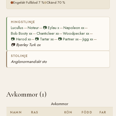
Engelskt Fullblod 7 %
Okänd 70 %
HINGSTLINJE
Lucullus
Noteur
📷
Eylau x
Napoleon xx
—
—
—
—
Bob Booty xx
Chanticleer xx
Woodpecker xx
—
—
—
📷
Herod xx
📷
Tartar xx
📷
Partner xx
Jigg xx
—
—
—
—
📷
Byerley Turk ox
STOLINJE
Anglonormandiskt sto
Avkommor (1)
Avkommor
NAMN
RAS
KÖN
FÖDD
FAR