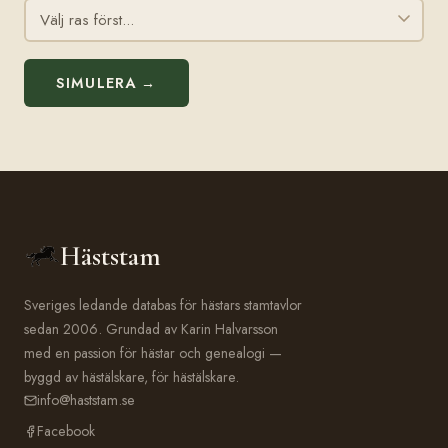
SIMULERA →
Häststam
Sveriges ledande databas för hästars stamtavlor
sedan 2006. Grundad av Karin Halvarsson
med en passion för hästar och genealogi —
byggd av hästälskare, för hästälskare.
info@haststam.se
Facebook