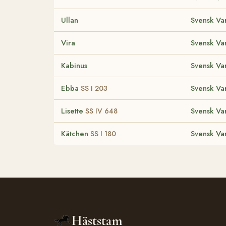
Ullan
Svensk Va
Vira
Svensk Va
Kabinus
Svensk Va
Ebba
Svensk Va
SS I 203
Lisette
Svensk Va
SS IV 648
Kätchen
Svensk Va
SS I 180
Häststam