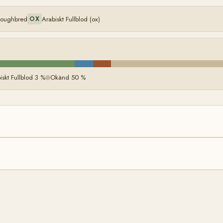
oroughbred
Arabiskt Fullblod (ox)
OX
skt Fullblod 3 %
Okänd 50 %