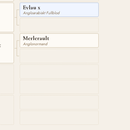
Eylau x
Angloarabiskt Fullblod
Merlerault
Anglonormand
t