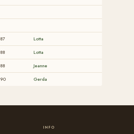
887
Lotta
888
Lotta
888
Jeanne
890
Gerda
INFO