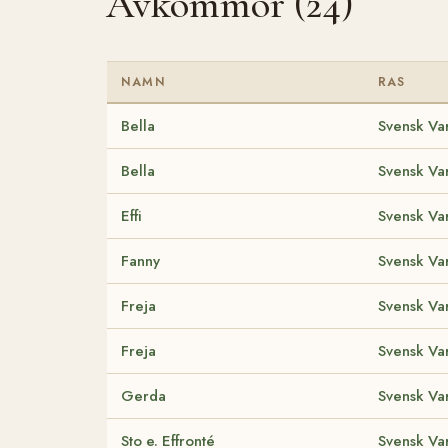
Avkommor (24)
NAMN
RAS
Bella
Svensk Va
Bella
Svensk Va
Effi
Svensk Va
Fanny
Svensk Va
Freja
Svensk Va
Freja
Svensk Va
Gerda
Svensk Va
Sto e. Effronté
Svensk Va