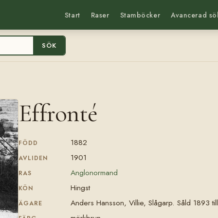
Start
Raser
Stamböcker
Avancerad sö
SÖK
Effronté
1882
FÖDD
1901
AVLIDEN
Anglonormand
RAS
Hingst
KÖN
Anders Hansson, Villie, Slågarp. Såld 1893 til
ÄGARE
mörkbrun