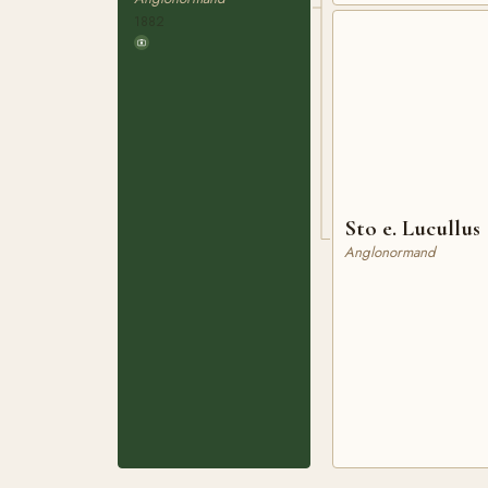
1882
Sto e. Lucullus
Anglonormand