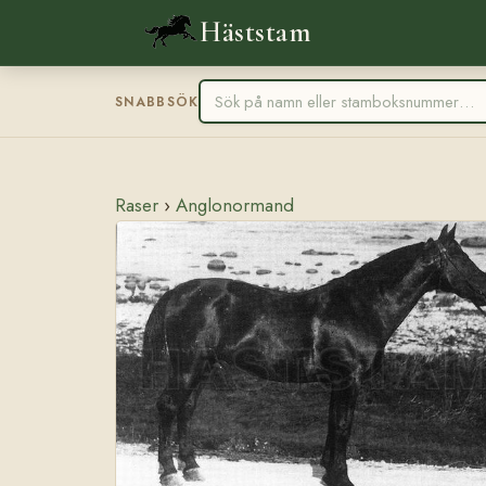
Häststam
SNABBSÖK
Raser
›
Anglonormand