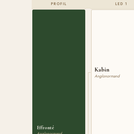
PROFIL
LED 1
Kabin
Anglonormand
Effronté
Anglonormand