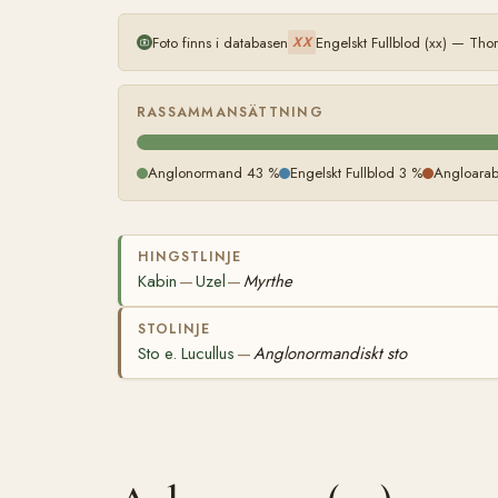
Foto finns i databasen
Engelskt Fullblod (xx) — Th
XX
RASSAMMANSÄTTNING
Anglonormand 43 %
Engelskt Fullblod 3 %
Angloarabi
HINGSTLINJE
Kabin
Uzel
Myrthe
—
—
STOLINJE
Sto e. Lucullus
Anglonormandiskt sto
—