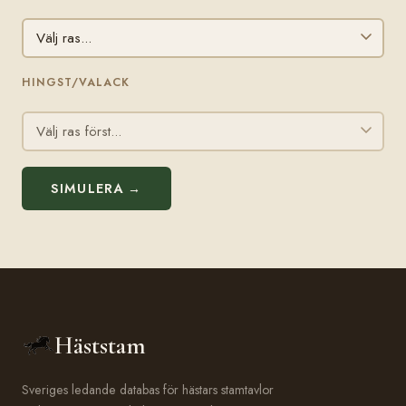
HINGST/VALACK
SIMULERA →
Häststam
Sveriges ledande databas för hästars stamtavlor