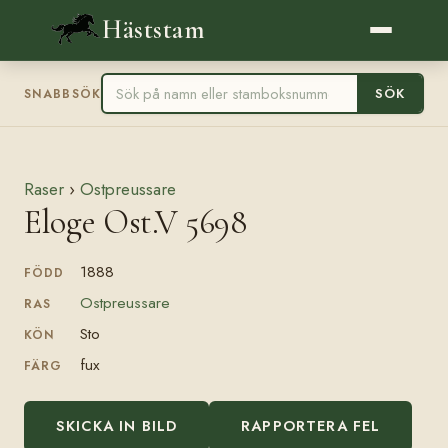
Häststam
SÖK
SNABBSÖK
Raser
›
Ostpreussare
Eloge Ost.V 5698
1888
FÖDD
Ostpreussare
RAS
Sto
KÖN
fux
FÄRG
SKICKA IN BILD
RAPPORTERA FEL