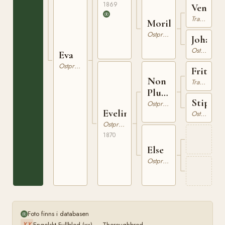
1869
Venerat
Trakehner
Morilles
Ostpreussare
Johann
Ostpreussare
Eva
Ostpreussare
Fritter
Non
Trakehner
Plus
Stiprin
Ultra
Ostpreussare
Eveline
Ostpreussare
Ostpreussare
1870
Else
Ostpreussare
Foto finns i databasen
Engelskt Fullblod (xx) — Thoroughbred
XX