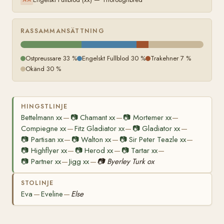
RASSAMMANSÄTTNING
Ostpreussare 33 %
Engelskt Fullblod 30 %
Trakehner 7 %
Okänd 30 %
HINGSTLINJE
Bettelmann xx
📷
Chamant xx
📷
Mortemer xx
—
—
—
Compiegne xx
Fitz Gladiator xx
📷
Gladiator xx
—
—
—
📷
Partisan xx
📷
Walton xx
📷
Sir Peter Teazle xx
—
—
—
📷
Highflyer xx
📷
Herod xx
📷
Tartar xx
—
—
—
📷
Partner xx
Jigg xx
📷
Byerley Turk ox
—
—
STOLINJE
Eva
Eveline
Else
—
—