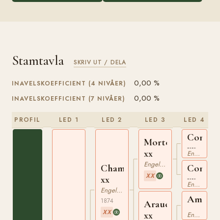
Stamtavla
SKRIV UT / DELA
0,00 %
INAVELSKOEFFICIENT (4 NIVÅER)
0,00 %
INAVELSKOEFFICIENT (7 NIVÅER)
PROFIL
LED 1
LED 2
LED 3
LED 4
Compie
Mortemer
xx
xx
Engelskt Fullblod
Engelskt Fullblod
Chamant
Comtes
XX
xx
xx
Engelskt Fullblod
Engelskt Fullblod
Ambros
1874
Araucaria
xx
XX
xx
Engelskt Fullblod