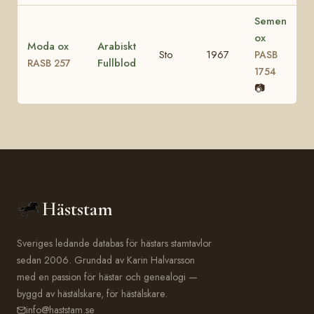
Semen
ox
Moda ox
Arabiskt
Sto
1967
PASB
Fullblod
RASB 257
1754
📷
Häststam
Sveriges ledande databas för hästars stamtavlor
sedan 2006. Grundad av Karin Halvarsson
med en passion för hästar och genealogi —
byggd av hästälskare, för hästälskare.
info@haststam.se