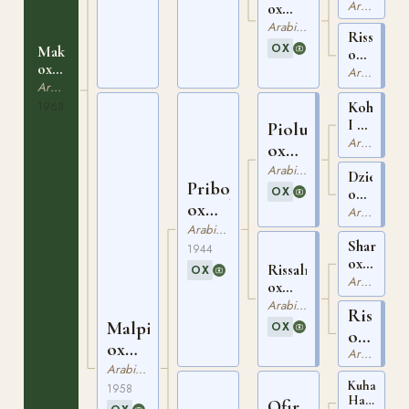
Arabiskt Fullblod
AHSB
ox
RASB
Arabiskt Fullblod
562
Rissalma
231
OX
Maket
ox
ox
GSB
Arabiskt Fullblod
RASB
Arabiskt Fullblod
961
1503
Koheilan
1963
I ox
Piolun
OX
ASBB
Arabiskt Fullblod
ox
16
PASB
Arabiskt Fullblod
Dziewann
Priboj
621
OX
ox
ox
PASB
Arabiskt Fullblod
68
RASB
Arabiskt Fullblod
Shareer
80
1944
ox
Rissalma
OX
AHSB
Arabiskt Fullblod
ox
560
GSB
Arabiskt Fullblod
Rissla
961
Malpia
OX
ox
ox
Arabiskt Fullblod
AHSB
RASB
Arabiskt Fullblod
225
Kuhailan
73
1958
Haifi
Ofir