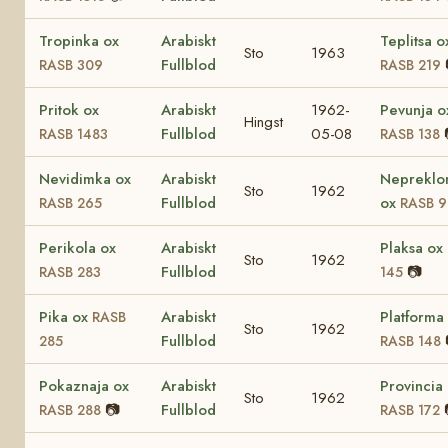
Tropinka ox
Arabiskt
Teplitsa o
Sto
1963
Fullblod
RASB 309
RASB 219
Pritok ox
Arabiskt
1962-
Pevunja o
Hingst
Fullblod
05-08
RASB 1483
RASB 138
Nevidimka ox
Arabiskt
Nepreklo
Sto
1962
Fullblod
ox
RASB 265
RASB 9
Perikola ox
Arabiskt
Plaksa ox
Sto
1962
Fullblod
📷
RASB 283
145
Pika ox
Arabiskt
Platforma
RASB
Sto
1962
Fullblod
285
RASB 148
Pokaznaja ox
Arabiskt
Provincia
Sto
1962
📷
Fullblod
RASB 288
RASB 172