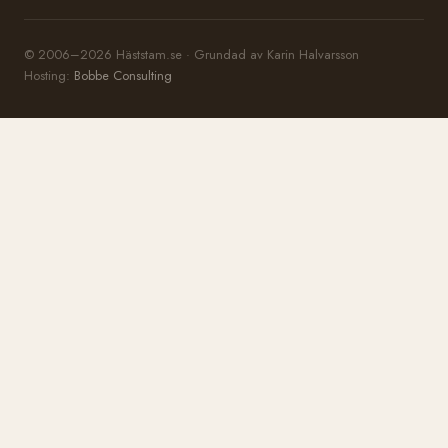
© 2006–2026 Häststam.se · Grundad av Karin Halvarsson
Hosting:
Bobbe Consulting