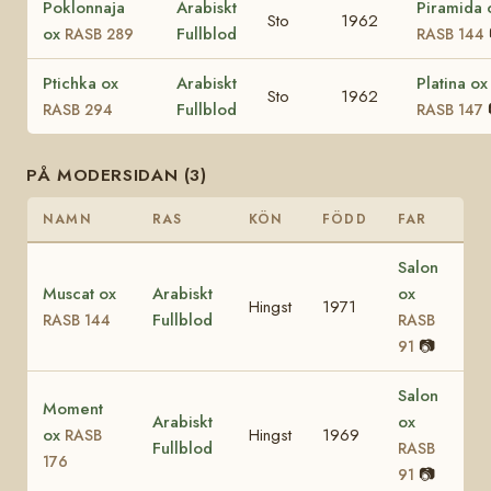
Poklonnaja
Arabiskt
Piramida 
Sto
1962
ox
Fullblod
RASB 289
RASB 144
Ptichka ox
Arabiskt
Platina ox
Sto
1962
Fullblod
RASB 294
RASB 147
PÅ MODERSIDAN (3)
NAMN
RAS
KÖN
FÖDD
FAR
Salon
Muscat ox
Arabiskt
ox
Hingst
1971
Fullblod
RASB 144
RASB
📷
91
Salon
Moment
Arabiskt
ox
ox
Hingst
1969
RASB
Fullblod
RASB
176
📷
91