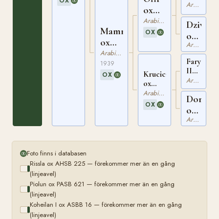
OX
ox
Arabiskt Fullblod
ox
PASB
205
PASB
Arabiskt Fullblod
Dziwa
Mammona
573
OX
ox
ox
Arabiskt Fullblod
PASB
RASB
Arabiskt Fullblod
69
Farys
74
1939
II
Krucica
OX
ox
Arabiskt Fullblod
ox
PASB
PASB
Arabiskt Fullblod
Dora
87
201
OX
ox
Arabiskt Fullblod
PASB
60
Foto finns i databasen
Rissla ox AHSB 225 — förekommer mer än en gång
(linjeavel)
Piolun ox PASB 621 — förekommer mer än en gång
(linjeavel)
Koheilan I ox ASBB 16 — förekommer mer än en gång
(linjeavel)