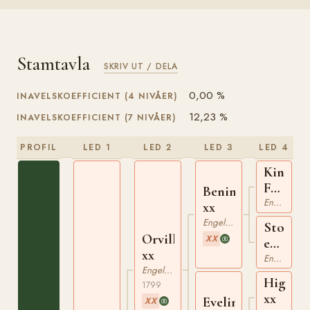
Stamtavla
SKRIV UT / DELA
0,00 %
INAVELSKOEFFICIENT (4 NIVÅER)
12,23 %
INAVELSKOEFFICIENT (7 NIVÅER)
PROFIL
LED 1
LED 2
LED 3
LED 4
King
Fergus
Beningbrough
xx
Engelskt Fullblod
xx
Engelskt Fullblod
Sto
Orville
XX
e
xx
Herod
Engelskt Fullblod
Engelskt Fullblod
xx
Highfly
1799
xx
Evelina
XX