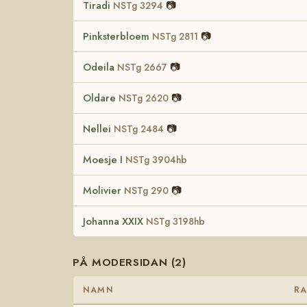
Tiradi
📷
NSTg 3294
Pinksterbloem
📷
NSTg 2811
Odeila
📷
NSTg 2667
Oldare
📷
NSTg 2620
Nellei
📷
NSTg 2484
Moesje I
NSTg 3904hb
Molivier
📷
NSTg 290
Johanna XXIX
NSTg 3198hb
PÅ MODERSIDAN (2)
NAMN
RA