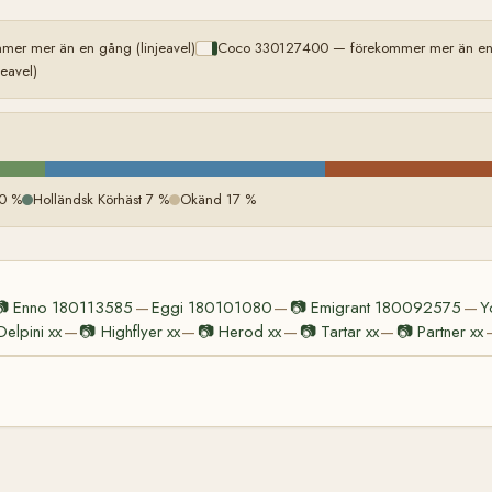
mer mer än en gång (linjeavel)
Coco 330127400 — förekommer mer än en g
eavel)
0 %
Holländsk Körhäst 7 %
Okänd 17 %
📷
Enno 180113585
Eggi 180101080
📷
Emigrant 180092575
Y
—
—
—
Delpini xx
📷
Highflyer xx
📷
Herod xx
📷
Tartar xx
📷
Partner xx
—
—
—
—