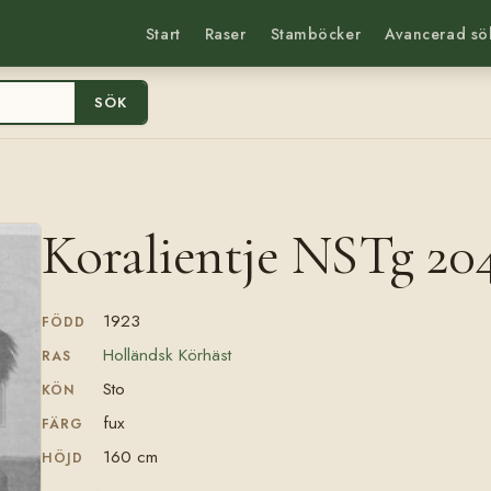
Start
Raser
Stamböcker
Avancerad sö
SÖK
Koralientje NSTg 20
1923
FÖDD
Holländsk Körhäst
RAS
Sto
KÖN
fux
FÄRG
160 cm
HÖJD