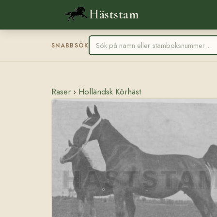
Häststam
SNABBSÖK
Raser
›
Holländsk Körhäst