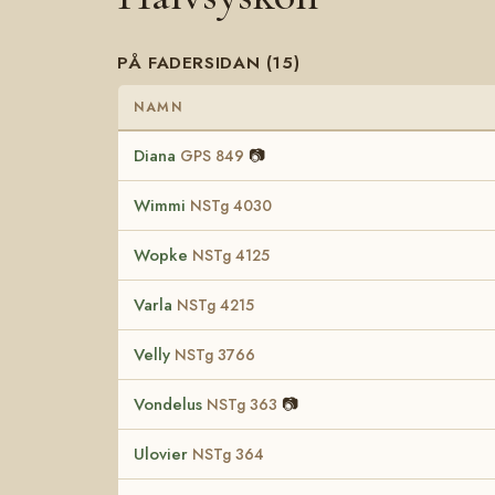
PÅ FADERSIDAN (15)
NAMN
Diana
📷
GPS 849
Wimmi
NSTg 4030
Wopke
NSTg 4125
Varla
NSTg 4215
Velly
NSTg 3766
Vondelus
📷
NSTg 363
Ulovier
NSTg 364