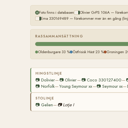
Foto finns i databasen
Olivier GrPS 106A — förekom
Erna 330169489 — förekommer mer än en gång (linj
RASSAMMANSÄTTNING
Oldenburgare 33 %
Östfrisisk Häst 23 %
Groningen 2
HINGSTLINJE
📷
Dolivier
📷
Olivier
📷
Coco 330127400
—
—
—
📷
Norfolk
Young Seymour xx
📷
Seymour xx
—
—
—
STOLINJE
📷
Gelien
📷
Lotje I
—