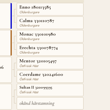
Enno 180113585
Oldenburgare
Calma 330110787
Oldenburgare
Monac 330101980
Oldenburgare
Erechta 330078774
Oldenburgare
Mentor 320105497
Östfrisisk Häst
06
Coerdame 320241600
Östfrisisk Häst
Sultan II 320099395
Östfrisisk Häst
okänd härstamning