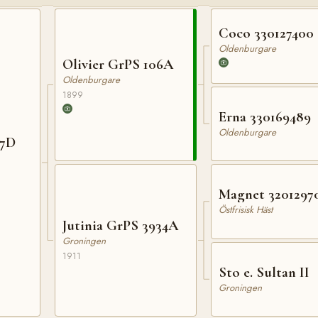
Coco 330127400
Oldenburgare
Olivier GrPS 106A
Oldenburgare
1899
Erna 330169489
Oldenburgare
27D
Magnet 3201297
Östfrisisk Häst
Jutinia GrPS 3934A
Groningen
1911
Sto e. Sultan II
Groningen