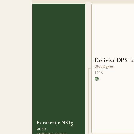
Dolivier DPS 1
Groningen
1916
Koralientje NSTg
2043