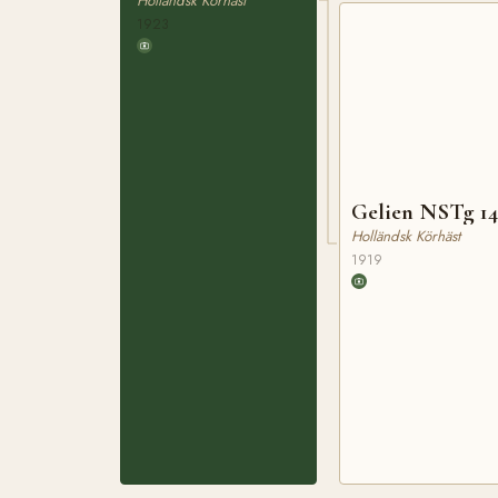
Holländsk Körhäst
1923
Gelien NSTg 14
Holländsk Körhäst
1919