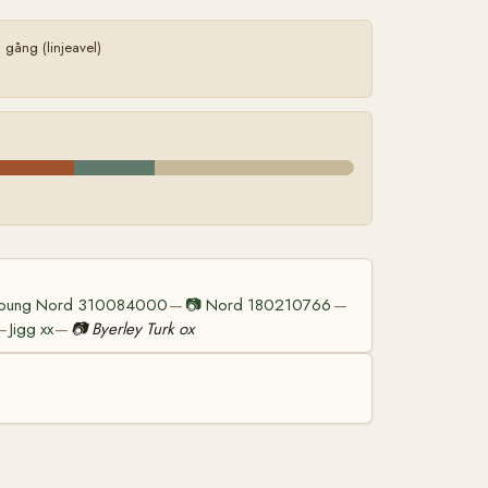
ång (linjeavel)
oung Nord 310084000
📷
Nord 180210766
—
—
Jigg xx
📷
Byerley Turk ox
—
—