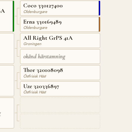
Coco 330127400
6A
Oldenburgare
Erna 330169489
Oldenburgare
All Right GrPS 41A
Groningen
okänd härstamning
Thor 320108098
Östfrisisk Häst
Uze 320336897
Östfrisisk Häst
g