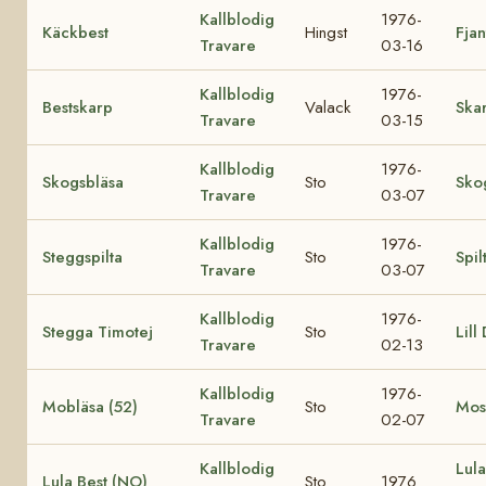
Kallblodig
1976-
Käckbest
Hingst
Fjan
Travare
03-16
Kallblodig
1976-
Bestskarp
Valack
Ska
Travare
03-15
Kallblodig
1976-
Skogsbläsa
Sto
Sko
Travare
03-07
Kallblodig
1976-
Steggspilta
Sto
Spil
Travare
03-07
Kallblodig
1976-
Stegga Timotej
Sto
Lill
Travare
02-13
Kallblodig
1976-
Mobläsa (52)
Sto
Most
Travare
02-07
Kallblodig
Lul
Lula Best (NO)
Sto
1976