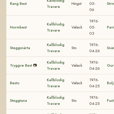
Kallblodig
Rang Best
Hingst
05-
Stri
Travare
06
1976-
Kallblodig
Normbest
Valack
05-
Pav
Travare
03
Kallblodig
1976-
Steggsnärta
Sto
Snär
Travare
04-26
Kallblodig
1976-
Tryggve Best
📷
Valack
Gur
Travare
04-26
Kallblodig
1976-
Besto
Valack
Bolj
Travare
04-25
Kallblodig
1976-
Steggtana
Sto
Fux
Travare
04-25