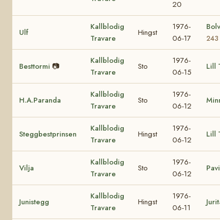
20
Kallblodig
1976-
Bol
Ulf
Hingst
Travare
06-17
243
Kallblodig
1976-
Besttormi
📷
Sto
Lill
Travare
06-15
Kallblodig
1976-
H.A.Paranda
Sto
Min
Travare
06-12
Kallblodig
1976-
Steggbestprinsen
Hingst
Lill
Travare
06-12
Kallblodig
1976-
Vilja
Sto
Pavi
Travare
06-12
Kallblodig
1976-
Junistegg
Hingst
Juri
Travare
06-11