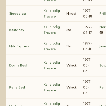
Kallblodig
1977-
Steggbigg
Hingst
Pril
Travare
05-18
Kallblodig
1977-
Nor
Bestvindy
Sto
Travare
05-17
📷
Kallblodig
1977-
Nita Express
Sto
Java
Travare
05-10
1977-
Kallblodig
Donny Best
Valack
05-
Sol
Travare
06
1977-
Kallblodig
Pelle Best
Valack
05-
Pell
Travare
05
Kallblodig
1977-