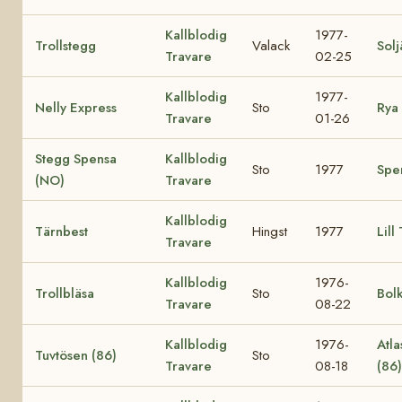
Kallblodig
1977-
Trollstegg
Valack
Solj
Travare
02-25
Kallblodig
1977-
Nelly Express
Sto
Rya 
Travare
01-26
Stegg Spensa
Kallblodig
Sto
1977
Spe
(NO)
Travare
Kallblodig
Tärnbest
Hingst
1977
Lill
Travare
Kallblodig
1976-
Trollbläsa
Sto
Bol
Travare
08-22
Kallblodig
1976-
Atla
Tuvtösen (86)
Sto
Travare
08-18
(86