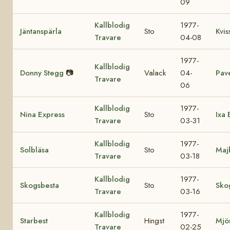
09
Kallblodig
1977-
Jäntanspärla
Sto
Kvis
Travare
04-08
1977-
Kallblodig
Donny Stegg
📷
Valack
04-
Pave
Travare
06
Kallblodig
1977-
Nina Express
Sto
Ixa 
Travare
03-31
Kallblodig
1977-
Solbläsa
Sto
Maj
Travare
03-18
Kallblodig
1977-
Skogsbesta
Sto
Sko
Travare
03-16
Kallblodig
1977-
Starbest
Hingst
Mjös
Travare
02-25