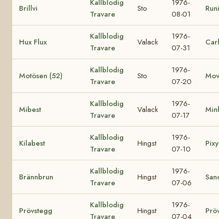
Kallblodig
1976-
Brillvi
Sto
Runi
Travare
08-01
Kallblodig
1976-
Hux Flux
Valack
Car
Travare
07-31
Kallblodig
1976-
Motösen (52)
Sto
Mov
Travare
07-20
Kallblodig
1976-
Mibest
Valack
Min
Travare
07-17
Kallblodig
1976-
Kilabest
Hingst
Pixy
Travare
07-10
Kallblodig
1976-
Brännbrun
Hingst
San
Travare
07-06
Kallblodig
1976-
Prövstegg
Hingst
Prö
Travare
07-04