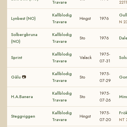
Travare
2211
Kallblodig
Gul
Lynbest (NO)
Hingst
1976
Travare
N 2
Solbergbruna
Kallblodig
Sto
1976
Dal
(NO)
Travare
Kallblodig
1975-
Sprint
Valack
Sol
Travare
07-31
Kallblodig
1975-
Gålu
📷
Sto
Go
Travare
07-29
Kallblodig
1975-
H.A.Banera
Sto
Minn
Travare
07-26
Kallblodig
1975-
Frö
Steggviggen
Hingst
Travare
07-20
NT 