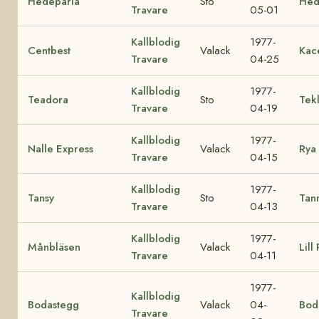
Hedepärla
Sto
Hed
Travare
05-01
Kallblodig
1977-
Centbest
Valack
Kac
Travare
04-25
Kallblodig
1977-
Teadora
Sto
Tek
Travare
04-19
Kallblodig
1977-
Nalle Express
Valack
Rya
Travare
04-15
Kallblodig
1977-
Tansy
Sto
Tan
Travare
04-13
Kallblodig
1977-
Månbläsen
Valack
Lill
Travare
04-11
1977-
Kallblodig
Bodastegg
Valack
04-
Bod
Travare