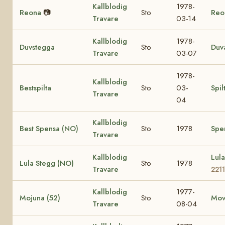
Kallblodig
1978-
Reona
📷
Sto
Reo
Travare
03-14
Kallblodig
1978-
Duvstegga
Sto
Duv
Travare
03-07
1978-
Kallblodig
Bestspilta
Sto
03-
Spil
Travare
04
Kallblodig
Best Spensa (NO)
Sto
1978
Spe
Travare
Kallblodig
Lul
Lula Stegg (NO)
Sto
1978
Travare
2211
Kallblodig
1977-
Mojuna (52)
Sto
Mov
Travare
08-04