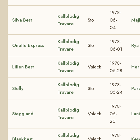
1978-
Kallblodig
Silva Best
Sto
06-
Maj
Travare
04
Kallblodig
1978-
Onette Express
Sto
Rya
Travare
06-01
Kallblodig
1978-
Lillen Best
Valack
Herd
Travare
05-28
Kallblodig
1978-
Stelly
Sto
Pare
Travare
05-24
1978-
Kallblodig
Steggland
Valack
05-
Lani
Travare
20
Kallblodig
1978-
Blankbest
Valack
Kes