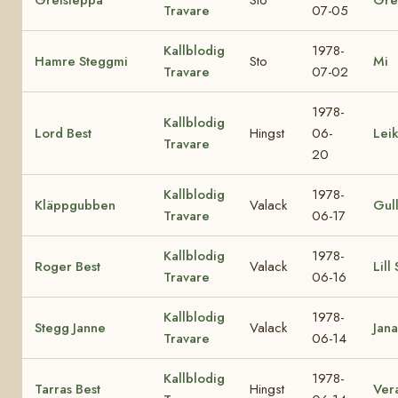
Travare
07-05
Kallblodig
1978-
Hamre Steggmi
Sto
Mi
Travare
07-02
1978-
Kallblodig
Lord Best
Hingst
06-
Lei
Travare
20
Kallblodig
1978-
Kläppgubben
Valack
Gul
Travare
06-17
Kallblodig
1978-
Roger Best
Valack
Lill
Travare
06-16
Kallblodig
1978-
Stegg Janne
Valack
Jana
Travare
06-14
Kallblodig
1978-
Tarras Best
Hingst
Ver