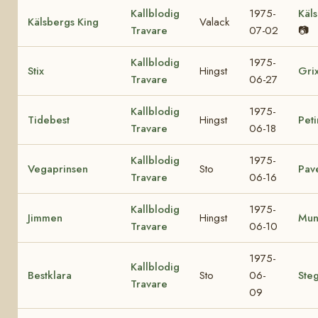
Kallblodig
1975-
Käls
Kälsbergs King
Valack
Travare
07-02
📷
Kallblodig
1975-
Stix
Hingst
Gri
Travare
06-27
Kallblodig
1975-
Tidebest
Hingst
Peti
Travare
06-18
Kallblodig
1975-
Vegaprinsen
Sto
Pav
Travare
06-16
Kallblodig
1975-
Jimmen
Hingst
Mun
Travare
06-10
1975-
Kallblodig
Bestklara
Sto
06-
Ste
Travare
09