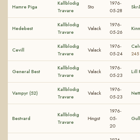
Kallblodig
1976-
Hamre Piga
Sto
Skrå
Travare
05-28
Kallblodig
1976-
Hedebest
Valack
Kin
Travare
05-26
Kallblodig
1976-
Cel
Cevill
Valack
Travare
05-24
245
Kallblodig
1976-
General Best
Valack
Lill
Travare
05-23
Kallblodig
1976-
Vampyr (52)
Valack
Nett
Travare
05-23
1976-
Kallblodig
Bestvard
Hingst
05-
Gul
Travare
20
1976-