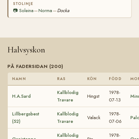
STOLINJE
📷
Soleina
Norma
Docka
—
—
Halvsyskon
PÅ FADERSIDAN (200)
NAMN
RAS
KÖN
FÖDD
MO
Kallblodig
1978-
H.A.Sard
Hingst
Min
Travare
07-13
Lillbergsbest
Kallblodig
1978-
Valack
Palo
(52)
Travare
07-06
Kallblodig
1978-
Greisteppa
Sto
Gre