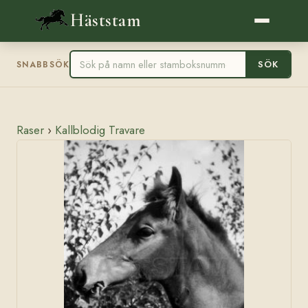
Häststam
SÖK
SNABBSÖK
Raser
›
Kallblodig Travare