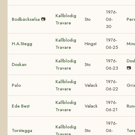
1976-
Kallblodig
Bodbäckselsa
📷
Sto
06-
Per
Travare
30
Kallblodig
1976-
H.A.Stegg
Hingst
Min
Travare
06-25
Kallblodig
1976-
Dos
Doskan
Sto
Travare
06-23
📷
Kallblodig
1976-
Palo
Valack
Gri
Travare
06-22
Kallblodig
1976-
Ede Best
Valack
Run
Travare
06-21
1976-
Kallblodig
Torstegga
Sto
06-
Tor
Travare