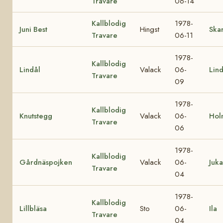
Travare
06-14
Kallblodig
1978-
Juni Best
Hingst
Skar
Travare
06-11
1978-
Kallblodig
Lindål
Valack
06-
Lin
Travare
09
1978-
Kallblodig
Knutstegg
Valack
06-
Hol
Travare
06
1978-
Kallblodig
Gårdnäspojken
Valack
06-
Juka
Travare
04
1978-
Kallblodig
Lillbläsa
Sto
06-
Ila
Travare
04