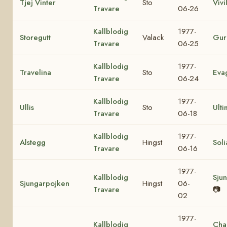
Tjej Vinter
Sto
Vivil
Travare
06-26
Kallblodig
1977-
Storegutt
Valack
Gur
Travare
06-25
Kallblodig
1977-
Travelina
Sto
Eva
Travare
06-24
Kallblodig
1977-
Ullis
Sto
Ulti
Travare
06-18
Kallblodig
1977-
Alstegg
Hingst
Soli
Travare
06-16
1977-
Kallblodig
Sjun
Sjungarpojken
Hingst
06-
Travare
📷
02
1977-
Kallblodig
Cha