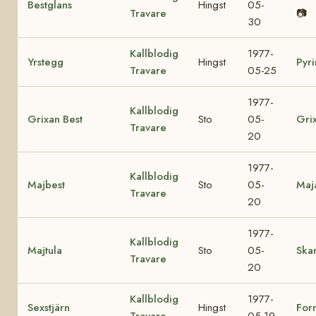
Bestglans
Hingst
05-
Travare
📷
30
Kallblodig
1977-
Yrstegg
Hingst
Pyri
Travare
05-25
1977-
Kallblodig
Grixan Best
Sto
05-
Gri
Travare
20
1977-
Kallblodig
Majbest
Sto
05-
Maj
Travare
20
1977-
Kallblodig
Majtula
Sto
05-
Skar
Travare
20
Kallblodig
1977-
Sexstjärn
Hingst
For
Travare
05-19