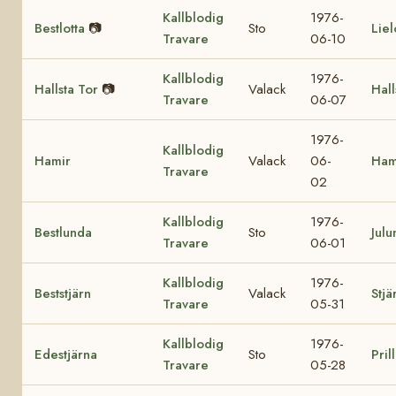
Kallblodig
1976-
Bestlotta
📷
Sto
Liel
Travare
06-10
Kallblodig
1976-
Hallsta Tor
📷
Valack
Hall
Travare
06-07
1976-
Kallblodig
Hamir
Valack
06-
Ham
Travare
02
Kallblodig
1976-
Bestlunda
Sto
Julu
Travare
06-01
Kallblodig
1976-
Beststjärn
Valack
Stjä
Travare
05-31
Kallblodig
1976-
Edestjärna
Sto
Pril
Travare
05-28