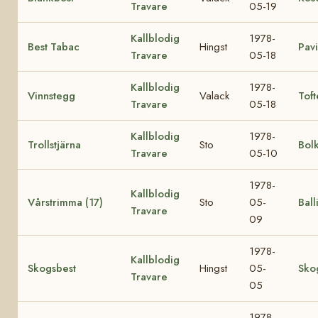
Travare
05-19
Kallblodig
1978-
Best Tabac
Hingst
Pav
Travare
05-18
Kallblodig
1978-
Vinnstegg
Valack
Toft
Travare
05-18
Kallblodig
1978-
Trollstjärna
Sto
Bol
Travare
05-10
1978-
Kallblodig
Vårstrimma (17)
Sto
05-
Ball
Travare
09
1978-
Kallblodig
Skogsbest
Hingst
05-
Sko
Travare
05
1978-