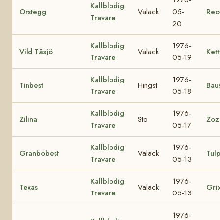
Kallblodig
Orstegg
Valack
05-
Reo
Travare
20
Kallblodig
1976-
Vild Tåsjö
Valack
Kett
Travare
05-19
Kallblodig
1976-
Tinbest
Hingst
Baus
Travare
05-18
Kallblodig
1976-
Zilina
Sto
Zoz
Travare
05-17
Kallblodig
1976-
Granbobest
Valack
Tul
Travare
05-13
Kallblodig
1976-
Texas
Valack
Gri
Travare
05-13
1976-