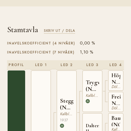
Stamtavla
SKRIV UT / DELA
0,00 %
INAVELSKOEFFICIENT (4 NIVÅER)
1,10 %
INAVELSKOEFFICIENT (7 NIVÅER)
PROFIL
LED 1
LED 2
LED 3
LED 4
Högnar
N
Trygve
Dölehäst
1208
(NO)
T-66
Kallblodig Travare
Freia
Stegg
N
(NO)
Dölehäst
5446
T-169
Kallblodig Travare
Baus
1937
(NO)
Dalterna
Kallblodig Travare