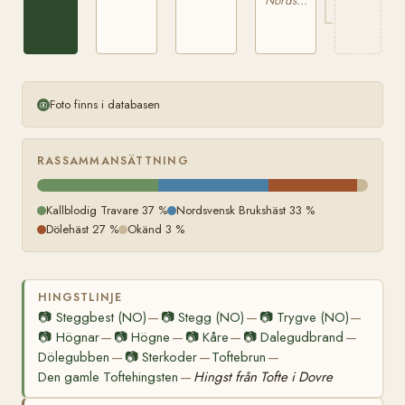
Nordsvensk Brukshäst
Foto finns i databasen
RASSAMMANSÄTTNING
Kallblodig Travare 37 %
Nordsvensk Brukshäst 33 %
Dölehäst 27 %
Okänd 3 %
HINGSTLINJE
📷
Steggbest (NO)
📷
Stegg (NO)
📷
Trygve (NO)
—
—
—
📷
Högnar
📷
Högne
📷
Kåre
📷
Dalegudbrand
—
—
—
—
Dölegubben
📷
Sterkoder
Toftebrun
—
—
—
Den gamle Toftehingsten
Hingst från Tofte i Dovre
—