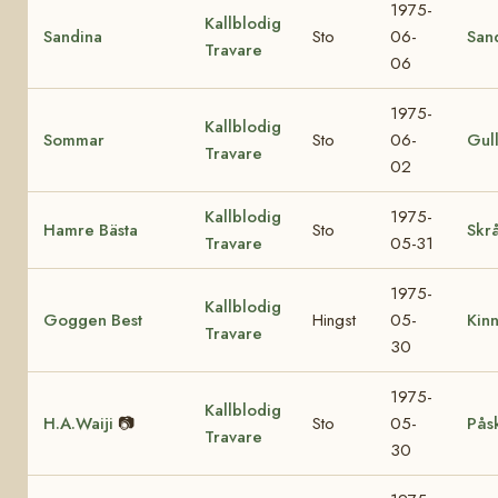
1975-
Kallblodig
Sandina
Sto
06-
San
Travare
06
1975-
Kallblodig
Sommar
Sto
06-
Gul
Travare
02
Kallblodig
1975-
Hamre Bästa
Sto
Skrå
Travare
05-31
1975-
Kallblodig
Goggen Best
Hingst
05-
Kin
Travare
30
1975-
Kallblodig
H.A.Waiji
📷
Sto
05-
Pås
Travare
30