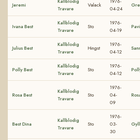
Kallblodig
1976-
Jeremi
Valack
Gre
Travare
04-24
Kallblodig
1976-
Ivana Best
Sto
Pavi
Travare
04-19
Kallblodig
1976-
Julius Best
Hingst
Sann
Travare
04-12
Kallblodig
1976-
Polly Best
Sto
Poll
Travare
04-12
1976-
Kallblodig
Rosa Best
Sto
04-
Ros
Travare
09
1976-
Kallblodig
Best Dina
Sto
03-
Gyl
Travare
30