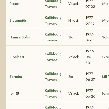
Kallblodig
1977-
Ribest
Valack
Mid
Travare
07-22
Kallblodig
1977-
Steggmjös
Hingst
Mjö
Travare
07-15
Kallblodig
1977-
Hamre Sofin
Sto
Sol
Travare
07-14
1977-
Kallblodig
Greibest
Valack
06-
Gre
Travare
30
Kallblodig
1977-
Tormita
Sto
Lill
Travare
06-27
Kallblodig
1977-
Jon
📷
Valack
Jon
Travare
06-26
Kallblodig
1977-