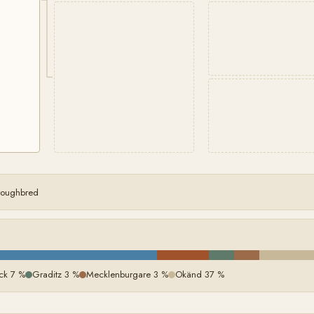
oroughbred
ck 7 %
Graditz 3 %
Mecklenburgare 3 %
Okänd 37 %