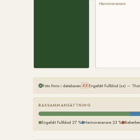
Hannoveranare
Foto finns i databasen
Engelskt Fullblod (xx) — Th
XX
RASSAMMANSÄTTNING
Engelskt Fullblod 27 %
Hannoveranare 23 %
Beberbe