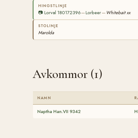
HINGSTLINJE
📷
Lorval 180172396
Lorbeer
Whitebait xx
—
—
STOLINJE
Marolda
Avkommor (1)
NAMN
R
Naptha Han.VII 9342
H