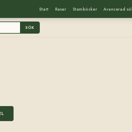
Start
Raser
Stamböcker
Avancerad sö
SÖK
EL