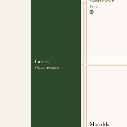
Hannoveranare
1896
Loreto
Hannoveranare
Marolda