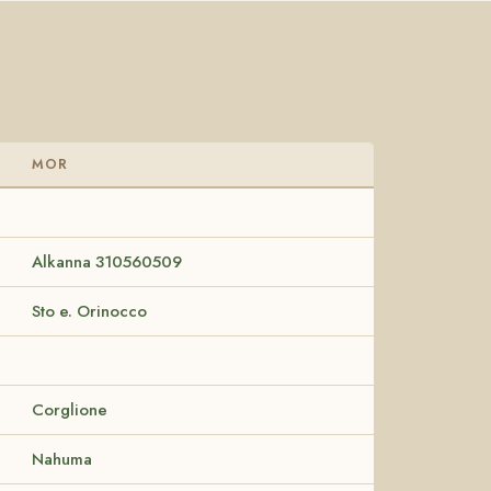
MOR
Alkanna 310560509
Sto e. Orinocco
Corglione
Nahuma