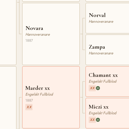
Norval
Hannoveranare
Novara
Hannoveranare
1887
Zampa
Hannoveranare
Chamant xx
Engelskt Fullblod
Marder xx
XX
Engelskt Fullblod
1887
Miczi xx
XX
Engelskt Fullblod
XX