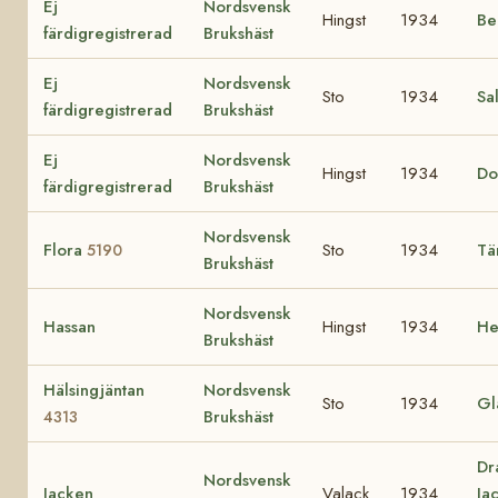
Ej
Nordsvensk
Hingst
1934
Be
färdigregistrerad
Brukshäst
Ej
Nordsvensk
Sto
1934
Sa
färdigregistrerad
Brukshäst
Ej
Nordsvensk
Hingst
1934
Do
färdigregistrerad
Brukshäst
Nordsvensk
Flora
Sto
1934
Tä
5190
Brukshäst
Nordsvensk
Hassan
Hingst
1934
He
Brukshäst
Hälsingjäntan
Nordsvensk
Sto
1934
Gl
Brukshäst
4313
Dr
Nordsvensk
Jacken
Valack
1934
Ja