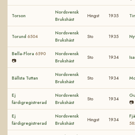
Nordsvensk
Torson
Hingst
1935
Ti
Brukshäst
Nordsvensk
Torund
Sto
1935
Ny
6504
Brukshäst
Bella-Flora
Nordsvensk
6590
Sto
1934
Is
📷
Brukshäst
Nordsvensk
Bällsta Tuttan
Sto
1934
Mo
Brukshäst
Ej
Nordsvensk
Gu
Sto
1934
färdigregistrerad
Brukshäst
📷
Ej
Nordsvensk
Fjä
Hingst
1934
färdigregistrerad
Brukshäst
58