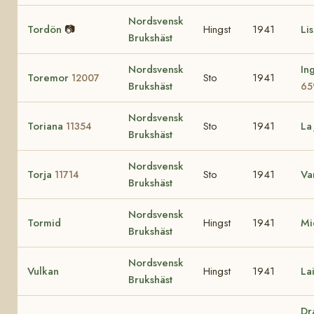
Nordsvensk
Tordön
📷
Hingst
1941
Li
Brukshäst
Nordsvensk
In
Toremor
Sto
1941
12007
Brukshäst
65
Nordsvensk
Toriana
Sto
1941
La
11354
Brukshäst
Nordsvensk
Torja
Sto
1941
Va
11714
Brukshäst
Nordsvensk
Tormid
Hingst
1941
Mi
Brukshäst
Nordsvensk
Vulkan
Hingst
1941
La
Brukshäst
Dr