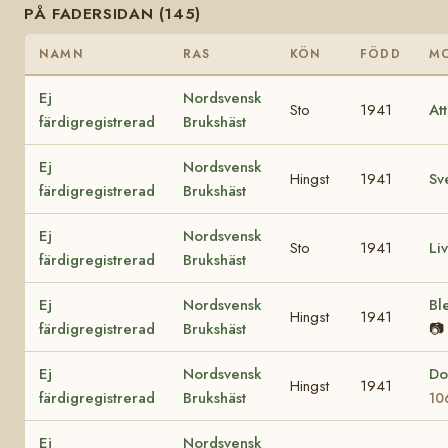
PÅ FADERSIDAN (145)
NAMN
RAS
KÖN
FÖDD
M
Ej
Nordsvensk
Sto
1941
At
färdigregistrerad
Brukshäst
Ej
Nordsvensk
Hingst
1941
Sv
färdigregistrerad
Brukshäst
Ej
Nordsvensk
Sto
1941
Li
färdigregistrerad
Brukshäst
Ej
Nordsvensk
Bl
Hingst
1941
färdigregistrerad
Brukshäst
📷
Ej
Nordsvensk
Do
Hingst
1941
färdigregistrerad
Brukshäst
10
Ej
Nordsvensk