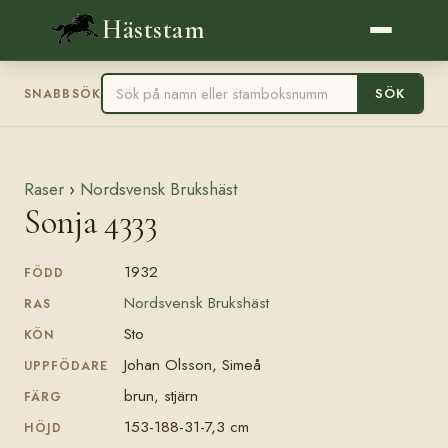
Häststam
SÖK
SNABBSÖK
Raser
›
Nordsvensk Brukshäst
Sonja 4333
1932
FÖDD
Nordsvensk Brukshäst
RAS
Sto
KÖN
Johan Olsson, Simeå
UPPFÖDARE
brun, stjärn
FÄRG
153-188-31-7,3 cm
HÖJD