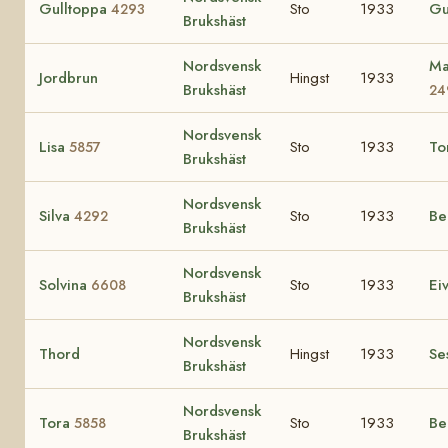
Gulltoppa
Sto
1933
Gu
4293
Brukshäst
Nordsvensk
Ma
Jordbrun
Hingst
1933
Brukshäst
24
Nordsvensk
Lisa
Sto
1933
To
5857
Brukshäst
Nordsvensk
Silva
Sto
1933
Be
4292
Brukshäst
Nordsvensk
Solvina
Sto
1933
Ei
6608
Brukshäst
Nordsvensk
Thord
Hingst
1933
Se
Brukshäst
Nordsvensk
Tora
Sto
1933
Be
5858
Brukshäst