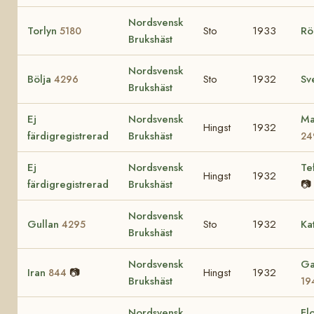
Nordsvensk
Torlyn
Sto
1933
Rö
5180
Brukshäst
Nordsvensk
Bölja
Sto
1932
Sv
4296
Brukshäst
Ej
Nordsvensk
Ma
Hingst
1932
färdigregistrerad
Brukshäst
24
Ej
Nordsvensk
Te
Hingst
1932
färdigregistrerad
Brukshäst
📷
Nordsvensk
Gullan
Sto
1932
Ka
4295
Brukshäst
Nordsvensk
Ga
Iran
📷
Hingst
1932
844
Brukshäst
19
Nordsvensk
Fl