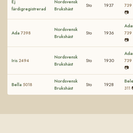
Ej
Nordsvensk
Sto
1937
739
färdigregistrerad
Brukshäst
📷
Ad
Nordsvensk
Ada
Sto
1936
7398
739
Brukshäst
📷
Ad
Nordsvensk
Iris
Sto
1930
2494
739
Brukshäst
📷
Nordsvensk
Bel
Bella
Sto
1928
5018
Brukshäst
311