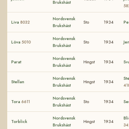
Brukshäst
58
Nordsvensk
Liva
Sto
1934
Pe
8032
Brukshäst
Nordsvensk
Löva
Sto
1934
Je
5010
Brukshäst
Nordsvensk
Parat
Hingst
1934
Sv
Brukshäst
Nordsvensk
St
Stellan
Hingst
1934
Brukshäst
41
Nordsvensk
Tora
Sto
1934
Se
6611
Brukshäst
Nordsvensk
Bl
Torblick
Hingst
1934
Brukshäst
34