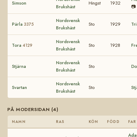
Simson
Hingst
1932
Brukshäst
📷
Nordsvensk
Pärla
Sto
1929
Tr
3375
Brukshäst
Nordsvensk
Tora
Sto
1928
Fr
4129
Brukshäst
Nordsvensk
Stjärna
Sto
Do
Brukshäst
Nordsvensk
Svartan
Sto
St
Brukshäst
PÅ MODERSIDAN (4)
NAMN
RAS
KÖN
FÖDD
FAR
Ad