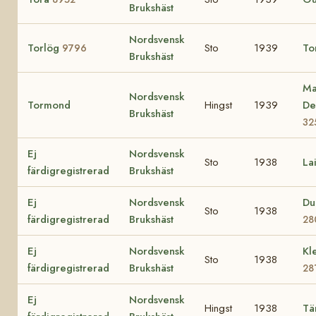
Brukshäst
Nordsvensk
Torlög
Sto
1939
To
9796
Brukshäst
Ma
Nordsvensk
Tormond
Hingst
1939
D
Brukshäst
32
Ej
Nordsvensk
Sto
1938
La
färdigregistrerad
Brukshäst
Ej
Nordsvensk
Du
Sto
1938
färdigregistrerad
Brukshäst
28
Ej
Nordsvensk
Kl
Sto
1938
färdigregistrerad
Brukshäst
28
Ej
Nordsvensk
Hingst
1938
Tä