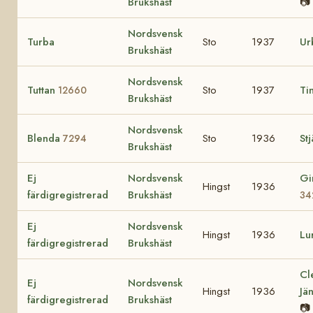
Brukshäst
📷
Nordsvensk
Turba
Sto
1937
Ur
Brukshäst
Nordsvensk
Tuttan
Sto
1937
Ti
12660
Brukshäst
Nordsvensk
Blenda
Sto
1936
St
7294
Brukshäst
Ej
Nordsvensk
Gi
Hingst
1936
färdigregistrerad
Brukshäst
34
Ej
Nordsvensk
Hingst
1936
Lu
färdigregistrerad
Brukshäst
Cl
Ej
Nordsvensk
Hingst
1936
Jä
färdigregistrerad
Brukshäst
📷