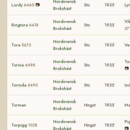
Nordsvensk
Lordy
📷
Sto
1935
Ly
6460
Brukshäst
Nordsvensk
Vi
Ringtora
Sto
1935
6418
Brukshäst
27
Nordsvensk
Tora
Sto
1935
Ve
5672
Brukshäst
Nordsvensk
Tu
Torina
Sto
1935
6498
Brukshäst
📷
Nordsvensk
Torinda
Sto
1935
In
6492
Brukshäst
Nordsvensk
Torman
Hingst
1935
M
Brukshäst
Nordsvensk
Pi
Torpigg
Hingst
1935
1028
Brukshäst
📷