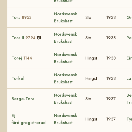
Brukshäst
Nordsvensk
Tora
Sto
1938
Gr
8953
Brukshäst
Nordsvensk
Tora II
📷
Sto
1938
Pe
9794
Brukshäst
Nordsvensk
Torej
Hingst
1938
Ei
1144
Brukshäst
Nordsvensk
Torkel
Hingst
1938
La
Brukshäst
Nordsvensk
Be
Berge-Tora
Sto
1937
Brukshäst
Tr
Ej
Nordsvensk
Hingst
1937
Ty
färdigregistrerad
Brukshäst