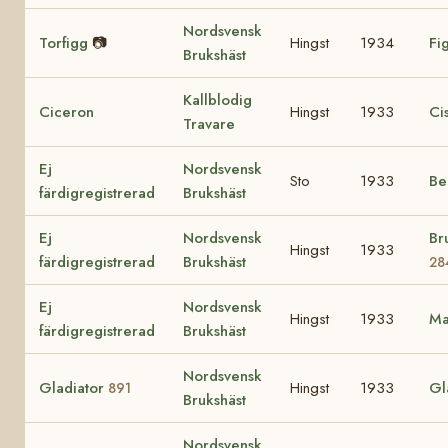
Nordsvensk
Torfigg
📷
Hingst
1934
Fig
Brukshäst
Kallblodig
Ciceron
Hingst
1933
Cis
Travare
Ej
Nordsvensk
Sto
1933
Be
färdigregistrerad
Brukshäst
Ej
Nordsvensk
Br
Hingst
1933
färdigregistrerad
Brukshäst
28
Ej
Nordsvensk
Hingst
1933
Ma
färdigregistrerad
Brukshäst
Nordsvensk
Gladiator
Hingst
1933
Gl
891
Brukshäst
Nordsvensk