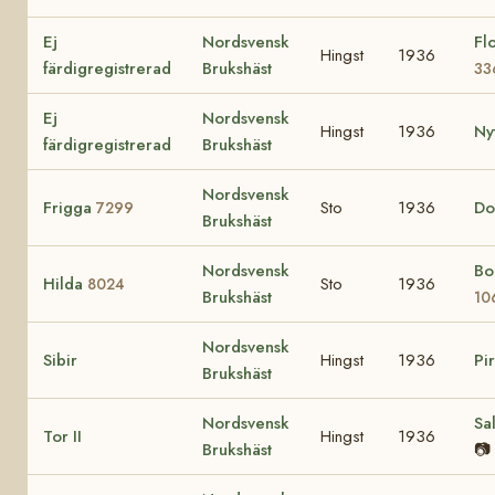
Ej
Nordsvensk
Fl
Hingst
1936
färdigregistrerad
Brukshäst
33
Ej
Nordsvensk
Hingst
1936
Ny
färdigregistrerad
Brukshäst
Nordsvensk
Frigga
Sto
1936
Do
7299
Brukshäst
Nordsvensk
Bo
Hilda
Sto
1936
8024
Brukshäst
10
Nordsvensk
Sibir
Hingst
1936
Pi
Brukshäst
Nordsvensk
Sa
Tor II
Hingst
1936
Brukshäst
📷