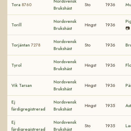
Nordsvensk
Tora
Sto
1936
Mu
8760
Brukshäst
Nordsvensk
Pi
Torill
Hingst
1936
Brukshäst
📷
Nordsvensk
Torjäntan
Sto
1936
Br
7278
Brukshäst
Nordsvensk
Tyrol
Hingst
1936
Fl
Brukshäst
Nordsvensk
Vik Tarsan
Hingst
1936
Pä
Brukshäst
Ej
Nordsvensk
Hingst
1935
As
färdigregistrerad
Brukshäst
Ej
Nordsvensk
Sto
1935
La
färdigregistrerad
Brukshäst