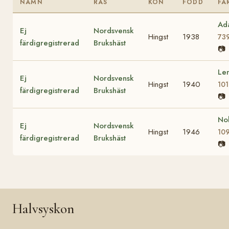
NAMN
RAS
KÖN
FÖDD
FA
Ad
Ej
Nordsvensk
Hingst
1938
73
färdigregistrerad
Brukshäst
📷
Le
Ej
Nordsvensk
Hingst
1940
10
färdigregistrerad
Brukshäst
📷
No
Ej
Nordsvensk
Hingst
1946
10
färdigregistrerad
Brukshäst
📷
Halvsyskon