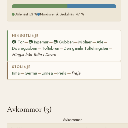
Dölehäst 53 %
Nordsvensk Brukshäst 47 %
HINGSTLINJE
📷
Tor
📷
Ingemar
📷
Gubben
Mjölner
Atle
—
—
—
—
—
Dovregubben
Toftebrun
Den gamle Toftehingsten
—
—
—
Hingst från Tofte i Dovre
STOLINJE
Irma
Germa
Linnea
Perla
Freja
—
—
—
—
Avkommor (3)
Avkommor