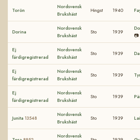
Nordsvensk
Torön
Hingst
1940
Fa
Brukshäst
Nordsvensk
Do
Dorina
Sto
1939
Brukshäst
📷
Ej
Nordsvensk
Sto
1939
Da
färdigregistrerad
Brukshäst
Ej
Nordsvensk
Sto
1939
Ty
färdigregistrerad
Brukshäst
Ej
Nordsvensk
Sto
1939
Pä
färdigregistrerad
Brukshäst
Nordsvensk
Junita
Sto
1939
La
13548
Brukshäst
Nordsvensk
Tora
Sto
1939
Gu
8952