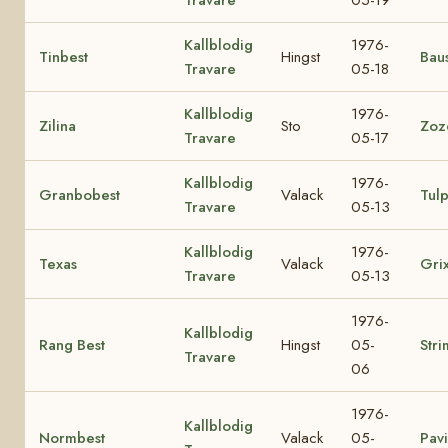
Kallblodig
1976-
Tinbest
Hingst
Baus
Travare
05-18
Kallblodig
1976-
Zilina
Sto
Zoz
Travare
05-17
Kallblodig
1976-
Granbobest
Valack
Tul
Travare
05-13
Kallblodig
1976-
Texas
Valack
Gri
Travare
05-13
1976-
Kallblodig
Rang Best
Hingst
05-
Stri
Travare
06
1976-
Kallblodig
Normbest
Valack
05-
Pav