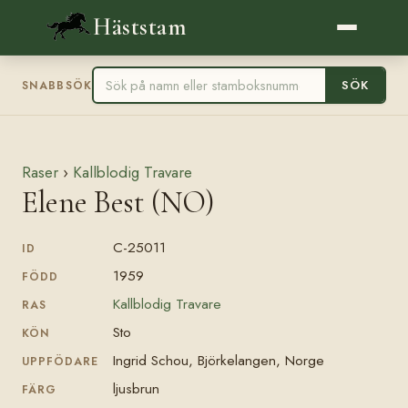
Häststam
SÖK
SNABBSÖK
Raser
›
Kallblodig Travare
Elene Best (NO)
C-25011
ID
1959
FÖDD
Kallblodig Travare
RAS
Sto
KÖN
Ingrid Schou, Björkelangen, Norge
UPPFÖDARE
ljusbrun
FÄRG