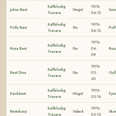
Kallblodig
1976-
Julius Best
Hingst
Sann
Travare
04-12
Kallblodig
1976-
Polly Best
Sto
Poll
Travare
04-12
1976-
Kallblodig
Rosa Best
Sto
04-
Ros
Travare
09
1976-
Kallblodig
Best Dina
Sto
03-
Gyl
Travare
30
Kallblodig
1976-
Käckbest
Hingst
Fjan
Travare
03-16
Kallblodig
1976-
Bestskarp
Valack
Ska
Travare
03-15