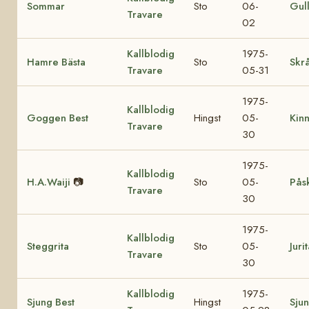
Sommar
Sto
06-
Gul
Travare
02
Kallblodig
1975-
Hamre Bästa
Sto
Skrå
Travare
05-31
1975-
Kallblodig
Goggen Best
Hingst
05-
Kin
Travare
30
1975-
Kallblodig
H.A.Waiji
📷
Sto
05-
Pås
Travare
30
1975-
Kallblodig
Steggrita
Sto
05-
Juri
Travare
30
Kallblodig
1975-
Sjung Best
Hingst
Sjun