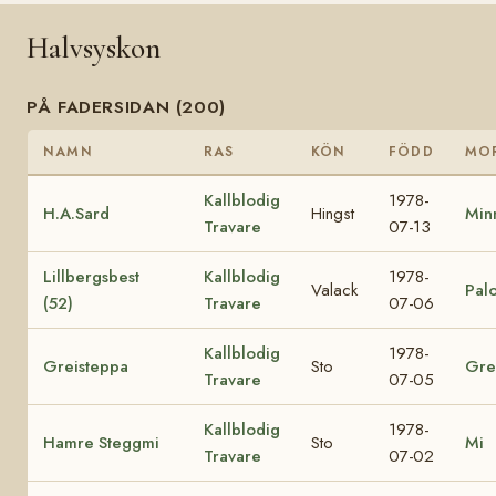
Halvsyskon
PÅ FADERSIDAN (200)
NAMN
RAS
KÖN
FÖDD
MO
Kallblodig
1978-
H.A.Sard
Hingst
Min
Travare
07-13
Lillbergsbest
Kallblodig
1978-
Valack
Palo
(52)
Travare
07-06
Kallblodig
1978-
Greisteppa
Sto
Gre
Travare
07-05
Kallblodig
1978-
Hamre Steggmi
Sto
Mi
Travare
07-02