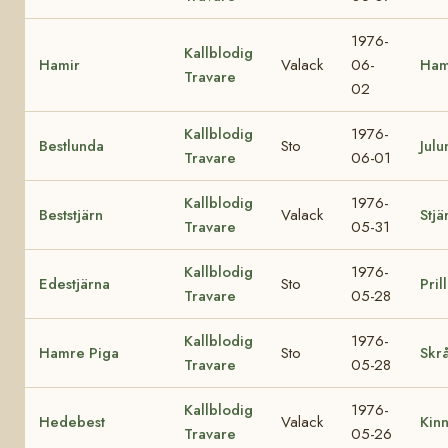
1976-
Kallblodig
Hamir
Valack
06-
Ham
Travare
02
Kallblodig
1976-
Bestlunda
Sto
Julu
Travare
06-01
Kallblodig
1976-
Beststjärn
Valack
Stjä
Travare
05-31
Kallblodig
1976-
Edestjärna
Sto
Pril
Travare
05-28
Kallblodig
1976-
Hamre Piga
Sto
Skrå
Travare
05-28
Kallblodig
1976-
Hedebest
Valack
Kin
Travare
05-26