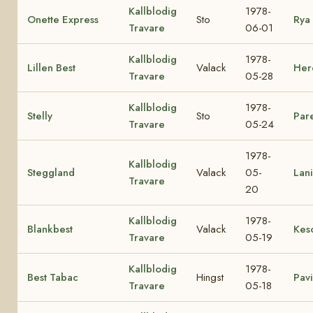
Kallblodig
1978-
Onette Express
Sto
Rya
Travare
06-01
Kallblodig
1978-
Lillen Best
Valack
Herd
Travare
05-28
Kallblodig
1978-
Stelly
Sto
Pare
Travare
05-24
1978-
Kallblodig
Steggland
Valack
05-
Lani
Travare
20
Kallblodig
1978-
Blankbest
Valack
Kes
Travare
05-19
Kallblodig
1978-
Best Tabac
Hingst
Pav
Travare
05-18