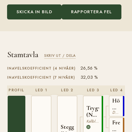
SKICKA IN BILD
RAPPORTERA FEL
Stamtavla
SKRIV UT / DELA
26,56 %
INAVELSKOEFFICIENT (4 NIVÅER)
32,03 %
INAVELSKOEFFICIENT (7 NIVÅER)
PROFIL
LED 1
LED 2
LED 3
LED 4
Högnar
N
Trygve
Dölehäst
1208
(NO)
T-66
Kallblodig Travare
Freia
Stegg
N