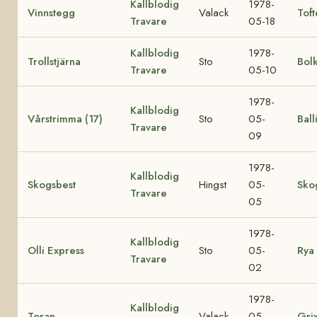
Kallblodig
1978-
Vinnstegg
Valack
Toft
Travare
05-18
Kallblodig
1978-
Trollstjärna
Sto
Bol
Travare
05-10
1978-
Kallblodig
Vårstrimma (17)
Sto
05-
Ball
Travare
09
1978-
Kallblodig
Skogsbest
Hingst
05-
Sko
Travare
05
1978-
Kallblodig
Olli Express
Sto
05-
Rya 
Travare
02
1978-
Kallblodig
Toran
Valack
05-
Gri