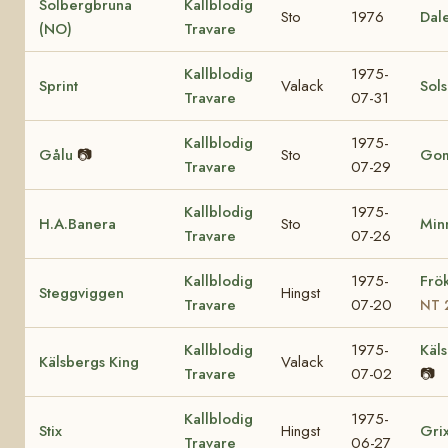
Solbergbruna
Kallblodig
Sto
1976
Dal
(NO)
Travare
Kallblodig
1975-
Sprint
Valack
Sol
Travare
07-31
Kallblodig
1975-
Gålu
📷
Sto
Go
Travare
07-29
Kallblodig
1975-
H.A.Banera
Sto
Minn
Travare
07-26
Kallblodig
1975-
Frö
Steggviggen
Hingst
Travare
07-20
NT 
Kallblodig
1975-
Käls
Kälsbergs King
Valack
Travare
07-02
📷
Kallblodig
1975-
Stix
Hingst
Gri
Travare
06-27