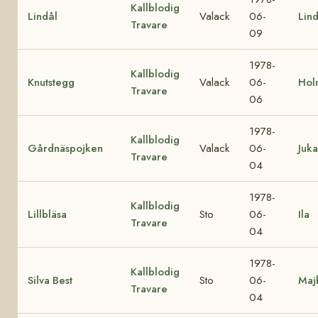
Kallblodig
Lindål
Valack
06-
Lin
Travare
09
1978-
Kallblodig
Knutstegg
Valack
06-
Hol
Travare
06
1978-
Kallblodig
Gårdnäspojken
Valack
06-
Juka
Travare
04
1978-
Kallblodig
Lillbläsa
Sto
06-
Ila
Travare
04
1978-
Kallblodig
Silva Best
Sto
06-
Maj
Travare
04