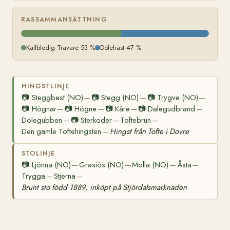
RASSAMMANSÄTTNING
Kallblodig Travare 53 %
Dölehäst 47 %
HINGSTLINJE
📷
Steggbest (NO)
📷
Stegg (NO)
📷
Trygve (NO)
—
—
—
📷
Högnar
📷
Högne
📷
Kåre
📷
Dalegudbrand
—
—
—
—
Dölegubben
📷
Sterkoder
Toftebrun
—
—
—
Den gamle Toftehingsten
Hingst från Tofte i Dovre
—
STOLINJE
📷
Ljönna (NO)
Grasiös (NO)
Molla (NO)
Åsta
—
—
—
—
Trygga
Stjerna
—
—
Brunt sto född 1889, inköpt på Stjördalsmarknaden