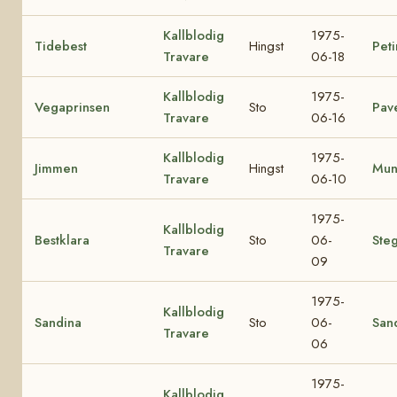
Kallblodig
1975-
Tidebest
Hingst
Peti
Travare
06-18
Kallblodig
1975-
Vegaprinsen
Sto
Pav
Travare
06-16
Kallblodig
1975-
Jimmen
Hingst
Mun
Travare
06-10
1975-
Kallblodig
Bestklara
Sto
06-
Ste
Travare
09
1975-
Kallblodig
Sandina
Sto
06-
San
Travare
06
1975-
Kallblodig