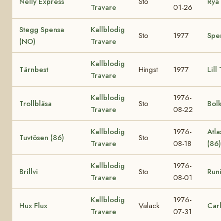
Nelly Express
Sto
Rya 
Travare
01-26
Stegg Spensa
Kallblodig
Sto
1977
Spe
(NO)
Travare
Kallblodig
Tärnbest
Hingst
1977
Lill
Travare
Kallblodig
1976-
Trollbläsa
Sto
Bol
Travare
08-22
Kallblodig
1976-
Atla
Tuvtösen (86)
Sto
Travare
08-18
(86
Kallblodig
1976-
Brillvi
Sto
Runi
Travare
08-01
Kallblodig
1976-
Hux Flux
Valack
Car
Travare
07-31