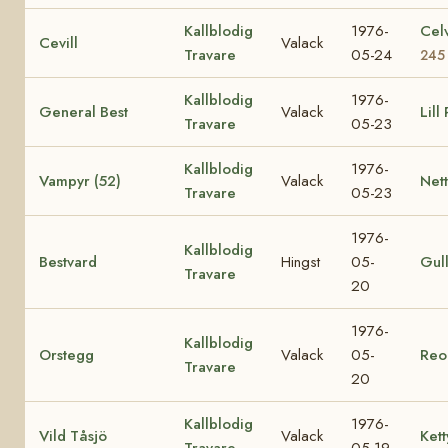
Kallblodig
1976-
Cel
Cevill
Valack
Travare
05-24
245
Kallblodig
1976-
General Best
Valack
Lill
Travare
05-23
Kallblodig
1976-
Vampyr (52)
Valack
Nett
Travare
05-23
1976-
Kallblodig
Bestvard
Hingst
05-
Gul
Travare
20
1976-
Kallblodig
Orstegg
Valack
05-
Reo
Travare
20
Kallblodig
1976-
Vild Tåsjö
Valack
Kett
Travare
05-19