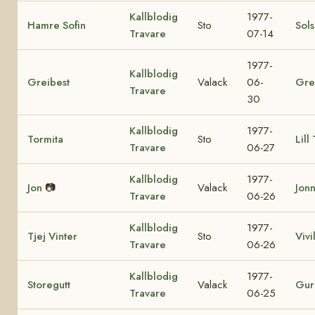
Kallblodig
1977-
Hamre Sofin
Sto
Sol
Travare
07-14
1977-
Kallblodig
Greibest
Valack
06-
Gre
Travare
30
Kallblodig
1977-
Tormita
Sto
Lill
Travare
06-27
Kallblodig
1977-
Jon
📷
Valack
Jon
Travare
06-26
Kallblodig
1977-
Tjej Vinter
Sto
Vivil
Travare
06-26
Kallblodig
1977-
Storegutt
Valack
Gur
Travare
06-25