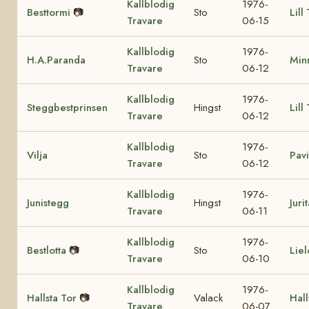
Kallblodig
1976-
Besttormi
📷
Sto
Lill
Travare
06-15
Kallblodig
1976-
H.A.Paranda
Sto
Min
Travare
06-12
Kallblodig
1976-
Steggbestprinsen
Hingst
Lill
Travare
06-12
Kallblodig
1976-
Vilja
Sto
Pavi
Travare
06-12
Kallblodig
1976-
Junistegg
Hingst
Juri
Travare
06-11
Kallblodig
1976-
Bestlotta
📷
Sto
Liel
Travare
06-10
Kallblodig
1976-
Hallsta Tor
📷
Valack
Hall
Travare
06-07