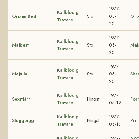
1977-
Kallblodig
Grixan Best
Sto
05-
Gri
Travare
20
1977-
Kallblodig
Majbest
Sto
05-
Maj
Travare
20
1977-
Kallblodig
Majtula
Sto
05-
Skar
Travare
20
Kallblodig
1977-
Sexstjärn
Hingst
For
Travare
05-19
Kallblodig
1977-
Steggbigg
Hingst
Pril
Travare
05-18
Kallblodig
1977-
Nor