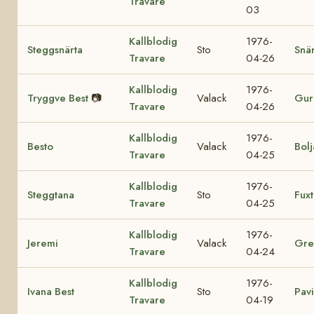
Travare
03
Kallblodig
1976-
Steggsnärta
Sto
Snär
Travare
04-26
Kallblodig
1976-
Tryggve Best
📷
Valack
Gur
Travare
04-26
Kallblodig
1976-
Besto
Valack
Bolj
Travare
04-25
Kallblodig
1976-
Steggtana
Sto
Fux
Travare
04-25
Kallblodig
1976-
Jeremi
Valack
Gre
Travare
04-24
Kallblodig
1976-
Ivana Best
Sto
Pavi
Travare
04-19