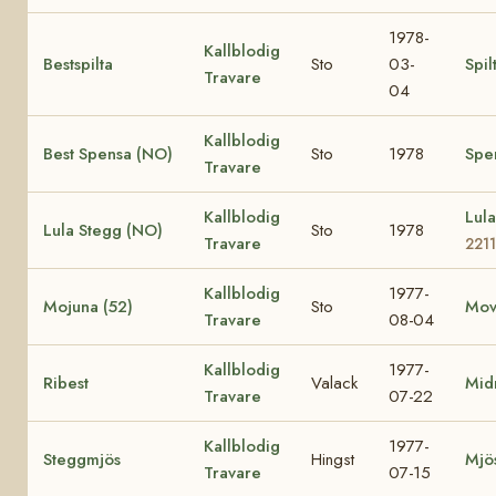
1978-
Kallblodig
Bestspilta
Sto
03-
Spil
Travare
04
Kallblodig
Best Spensa (NO)
Sto
1978
Spe
Travare
Kallblodig
Lul
Lula Stegg (NO)
Sto
1978
Travare
2211
Kallblodig
1977-
Mojuna (52)
Sto
Mov
Travare
08-04
Kallblodig
1977-
Ribest
Valack
Mid
Travare
07-22
Kallblodig
1977-
Steggmjös
Hingst
Mjö
Travare
07-15