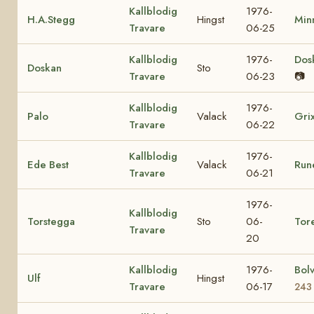
Kallblodig
1976-
H.A.Stegg
Hingst
Min
Travare
06-25
Kallblodig
1976-
Dos
Doskan
Sto
Travare
06-23
📷
Kallblodig
1976-
Palo
Valack
Gri
Travare
06-22
Kallblodig
1976-
Ede Best
Valack
Run
Travare
06-21
1976-
Kallblodig
Torstegga
Sto
06-
Tor
Travare
20
Kallblodig
1976-
Bol
Ulf
Hingst
Travare
06-17
243