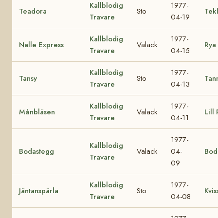
Kallblodig
1977-
Teadora
Sto
Tek
Travare
04-19
Kallblodig
1977-
Nalle Express
Valack
Rya
Travare
04-15
Kallblodig
1977-
Tansy
Sto
Tan
Travare
04-13
Kallblodig
1977-
Månbläsen
Valack
Lill
Travare
04-11
1977-
Kallblodig
Bodastegg
Valack
04-
Bod
Travare
09
Kallblodig
1977-
Jäntanspärla
Sto
Kvis
Travare
04-08