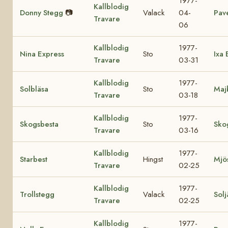
1977-
Kallblodig
Donny Stegg
📷
Valack
04-
Pave
Travare
06
Kallblodig
1977-
Nina Express
Sto
Ixa 
Travare
03-31
Kallblodig
1977-
Solbläsa
Sto
Maj
Travare
03-18
Kallblodig
1977-
Skogsbesta
Sto
Sko
Travare
03-16
Kallblodig
1977-
Starbest
Hingst
Mjös
Travare
02-25
Kallblodig
1977-
Trollstegg
Valack
Solj
Travare
02-25
Kallblodig
1977-