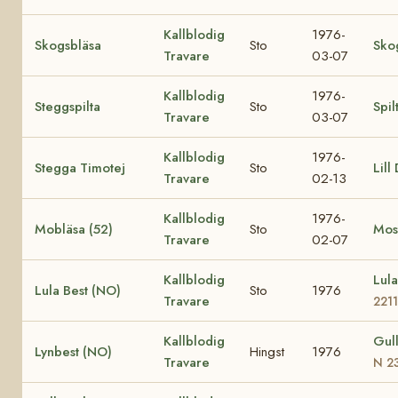
Kallblodig
1976-
Skogsbläsa
Sto
Sko
Travare
03-07
Kallblodig
1976-
Steggspilta
Sto
Spil
Travare
03-07
Kallblodig
1976-
Stegga Timotej
Sto
Lill
Travare
02-13
Kallblodig
1976-
Mobläsa (52)
Sto
Most
Travare
02-07
Kallblodig
Lul
Lula Best (NO)
Sto
1976
Travare
2211
Kallblodig
Gul
Lynbest (NO)
Hingst
1976
Travare
N 2