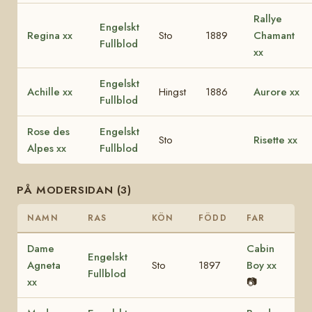
Rallye
Engelskt
Regina xx
Sto
1889
Chamant
Fullblod
xx
Engelskt
Achille xx
Hingst
1886
Aurore xx
Fullblod
Rose des
Engelskt
Sto
Risette xx
Alpes xx
Fullblod
PÅ MODERSIDAN (3)
NAMN
RAS
KÖN
FÖDD
FAR
Dame
Cabin
Engelskt
Agneta
Sto
1897
Boy xx
Fullblod
xx
📷