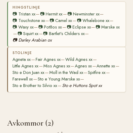
HINGSTLINJE
📷
Tristan xx
📷
Hermit xx
📷
Newminster xx
—
—
—
📷
Touchstone xx
📷
Camel xx
📷
Whalebone xx
—
—
—
📷
Waxy xx
📷
Pot8os xx
📷
Eclipse xx
📷
Marske xx
—
—
—
📷
Squirt xx
📷
Bartlet's Childers xx
—
—
—
📷
Darley Arabian ox
STOLINJE
Agneta xx
Fair Agnes xx
Wild Agnes xx
—
—
—
Little Agnes xx
Miss Agnes xx
Agnes xx
Annette xx
—
—
—
—
Sto e Don Juan xx
Moll in the Wad xx
Spitfire xx
—
—
—
Farewell xx
Sto e Young Marske xx
—
—
Sto e Brother to Silvio xx
Sto e Huttons Spot xx
—
Avkommor (2)