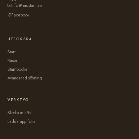
info@haststam.se
Facebook
UTFORSKA
Start
Raser
Stamböcker
Avancerad sökning
VERKTYG
Skicka in häst
Ladda upp foto