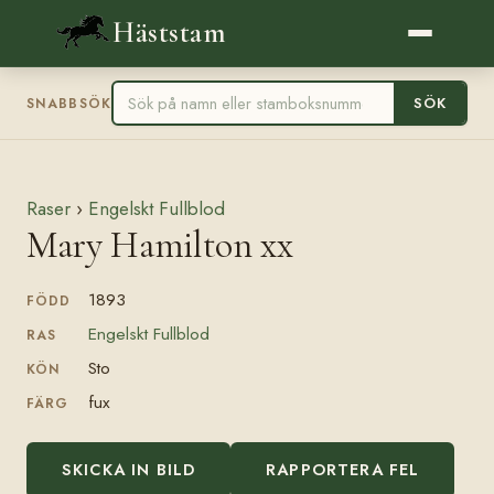
Häststam
SÖK
SNABBSÖK
Raser
›
Engelskt Fullblod
Mary Hamilton xx
1893
FÖDD
Engelskt Fullblod
RAS
Sto
KÖN
fux
FÄRG
SKICKA IN BILD
RAPPORTERA FEL