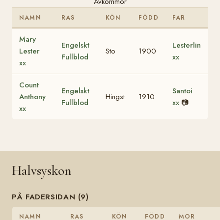
Avkommor
NAMN
RAS
KÖN
FÖDD
FAR
Mary
Engelskt
Lesterlin
Lester
Sto
1900
Fullblod
xx
xx
Count
Engelskt
Santoi
Anthony
Hingst
1910
Fullblod
xx
📷
xx
Halvsyskon
PÅ FADERSIDAN (9)
NAMN
RAS
KÖN
FÖDD
MOR