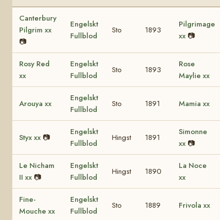
Canterbury
Engelskt
Pilgrimage
Pilgrim xx
Sto
1893
Fullblod
xx
📷
📷
Rosy Red
Engelskt
Rose
Sto
1893
xx
Fullblod
Maylie xx
Engelskt
Arouya xx
Sto
1891
Mamia xx
Fullblod
Engelskt
Simonne
Styx xx
📷
Hingst
1891
Fullblod
xx
📷
Le Nicham
Engelskt
La Noce
Hingst
1890
II xx
📷
Fullblod
xx
Fine-
Engelskt
Sto
1889
Frivola xx
Mouche xx
Fullblod