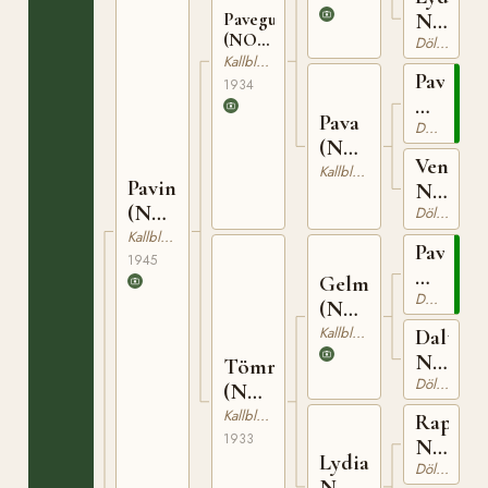
N
Pavegutt
(NO)
6075
Dölehäst
T-159
Kallblodig Travare
Paven
1934
N
Pava
1027
Dölehäst
(NO)
Venus
N
Kallblodig Travare
Pavin
N
9470
(NO)
5904
Dölehäst
NT 1
Kallblodig Travare
Paven
1945
N
Gelmin
1027
Dölehäst
(NO)
T-73
Kallblodig Travare
Daltern
N
Tömra
5645
Dölehäst
(NO)
N
Kallblodig Travare
Rap
15460
1933
N
Lydia
747
Dölehäst
N