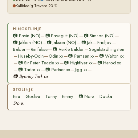
Kallblodig Travare 23 %
HINGSTLINJE
📷
Pavin (NO)
📷
Pavegutt (NO)
📷
Simson (NO)
—
—
—
📷
Jakken (NO)
📷
Jakson (NO)
📷
Jak
Fridtjov
—
—
—
—
Balder
Rimfakse
📷
Veikle Balder
Segalstadhingsten
—
—
—
Huseby-Odin
Odin xx
📷
Partisan xx
📷
Walton xx
—
—
—
—
📷
Sir Peter Teazle xx
📷
Highflyer xx
📷
Herod xx
—
—
—
📷
Tartar xx
📷
Partner xx
Jigg xx
—
—
—
—
📷
Byerley Turk ox
STOLINJE
Eira
Godiva
Tonny
Emmy
📷
Nora
Docka
—
—
—
—
—
—
Sto e.