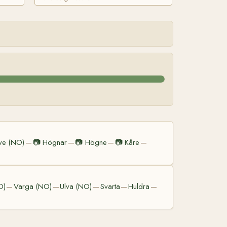
ve (NO)
📷
Högnar
📷
Högne
📷
Kåre
—
—
—
—
O)
Varga (NO)
Ulva (NO)
Svarta
Huldra
—
—
—
—
—