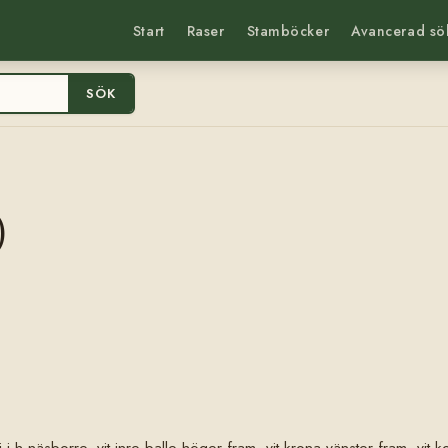
Start
Raser
Stamböcker
Avancerad sö
SÖK
)
i i h.näsborre, vit inre balle höger fram, vit krona vänster fram, vit