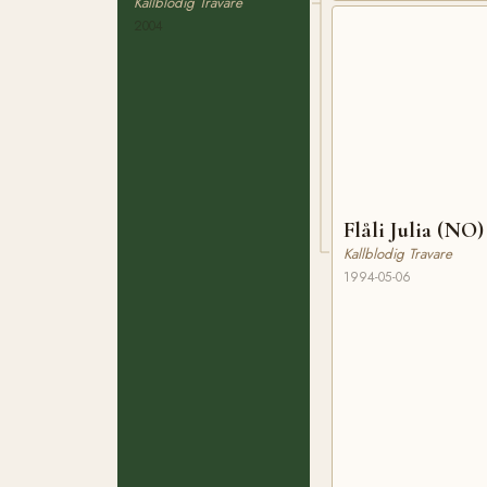
Kallblodig Travare
2004
Flåli Julia (NO)
Kallblodig Travare
1994-05-06