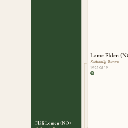
Lome Elden (N
Kallblodig Travare
1995-05-19
Flåli Lomen (NO)