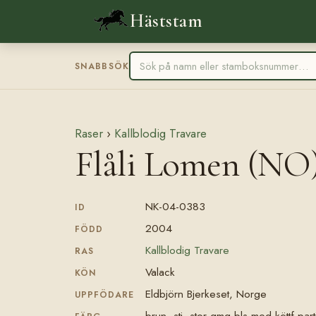
Häststam
SNABBSÖK
Raser
›
Kallblodig Travare
Flåli Lomen (NO
NK-04-0383
ID
2004
FÖDD
Kallblodig Travare
RAS
Valack
KÖN
Eldbjörn Bjerkeset, Norge
UPPFÖDARE
brun, stj, stor gmg bls med köttf part