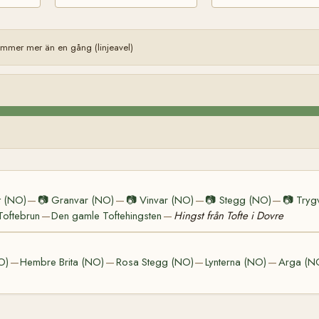
mmer mer än en gång (linjeavel)
t (NO)
📷
Granvar (NO)
📷
Vinvar (NO)
📷
Stegg (NO)
📷
Tryg
—
—
—
—
Toftebrun
Den gamle Toftehingsten
Hingst från Tofte i Dovre
—
—
O)
Hembre Brita (NO)
Rosa Stegg (NO)
Lynterna (NO)
Arga (N
—
—
—
—