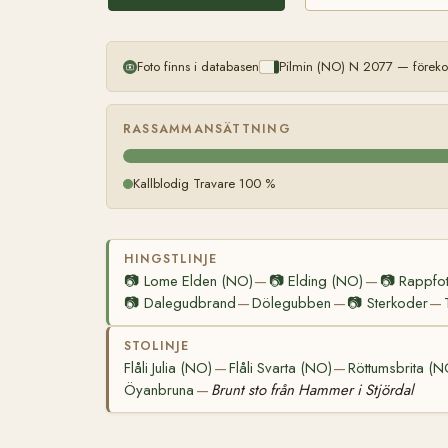
Foto finns i databasen
Pilmin (NO) N 2077 — föreko
RASSAMMANSÄTTNING
Kallblodig Travare 100 %
HINGSTLINJE
📷
Lome Elden (NO)
📷
Elding (NO)
📷
Rappfo
—
—
📷
Dalegudbrand
Dölegubben
📷
Sterkoder
—
—
—
STOLINJE
Flåli Julia (NO)
Flåli Svarta (NO)
Röttumsbrita (N
—
—
Öyanbruna
Brunt sto från Hammer i Stjördal
—