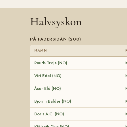
Halvsyskon
PÅ FADERSIDAN (200)
NAMN
Ruuds Troja (NO)
Viri Edel (NO)
Åser Eld (NO)
Björnli Balder (NO)
Doris A.C. (NO)
Kjölseth Diva (NO)