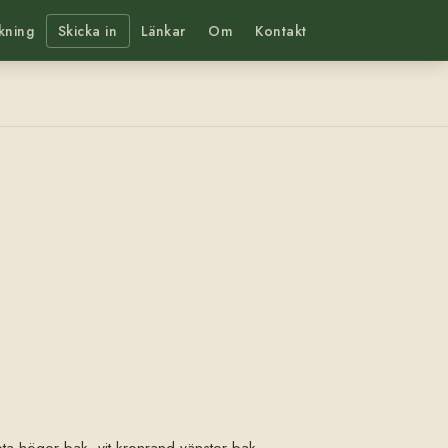
kning
Skicka in
Länkar
Om
Kontakt
 kota höger bak, vit kronrand vänster bak