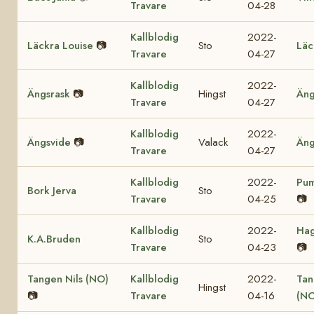
Travare
04-28
Kallblodig
2022-
Läckra Louise
📷
Sto
Läc
Travare
04-27
Kallblodig
2022-
Ängsrask
📷
Hingst
Äng
Travare
04-27
Kallblodig
2022-
Ängsvide
📷
Valack
Äng
Travare
04-27
Kallblodig
2022-
Pum
Bork Jerva
Sto
Travare
04-25
📷
Kallblodig
2022-
Hag
K.A.Bruden
Sto
Travare
04-23
📷
Tangen Nils (NO)
Kallblodig
2022-
Tan
Hingst
📷
Travare
04-16
(NO