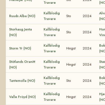
Travare
(NO
Kallblodig
Alv
Ruuds Alba (NO)
Sto
2024
Travare
(NO
Storhaug Jenta
Kallblodig
Ho
Sto
2024
(NO)
Travare
Vin
Kallblodig
Bok
Storm Yr (NO)
Hingst
2024
Travare
(NO
Stötlands Granitt
Kallblodig
Sta
Hingst
2024
(NO)
Travare
(NO
Kallblodig
Bok
Tantemolla (NO)
Sto
2024
Travare
(NO
Kallblodig
Hjel
Valle Fröyd (NO)
Hingst
2024
Travare
(NO