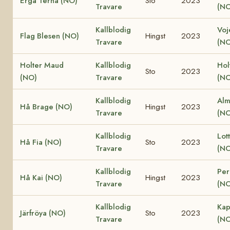
Erga Terna (NO)
Sto
2023
Travare
(NO
Kallblodig
Voj
Flag Blesen (NO)
Hingst
2023
Travare
(NO
Holter Maud
Kallblodig
Hol
Sto
2023
(NO)
Travare
(NO
Kallblodig
Alm
Hå Brage (NO)
Hingst
2023
Travare
(NO
Kallblodig
Lot
Hå Fia (NO)
Sto
2023
Travare
(NO
Kallblodig
Per
Hå Kai (NO)
Hingst
2023
Travare
(NO
Kallblodig
Kap
Järfröya (NO)
Sto
2023
Travare
(NO