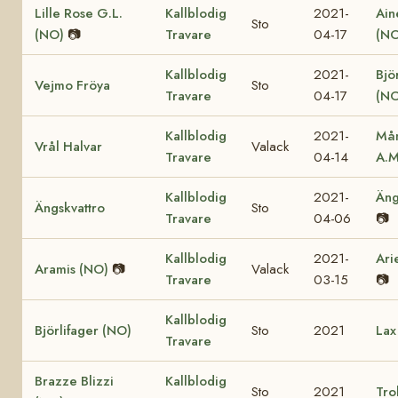
Lille Rose G.L.
Kallblodig
2021-
Ain
Sto
(NO)
📷
Travare
04-17
(NO
Kallblodig
2021-
Bjö
Vejmo Fröya
Sto
Travare
04-17
(NO
Kallblodig
2021-
Mån
Vrål Halvar
Valack
Travare
04-14
A.M
Kallblodig
2021-
Äng
Ängskvattro
Sto
Travare
04-06
📷
Kallblodig
2021-
Ari
Aramis (NO)
📷
Valack
Travare
03-15
📷
Kallblodig
Björlifager (NO)
Sto
2021
Lax
Travare
Brazze Blizzi
Kallblodig
Sto
2021
Tro