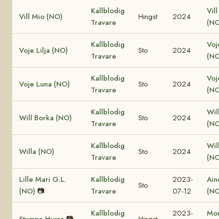
Kallblodig
Vill
Vill Mio (NO)
Hingst
2024
Travare
(NO
Kallblodig
Voj
Voje Lilja (NO)
Sto
2024
Travare
(NO
Kallblodig
Voj
Voje Luna (NO)
Sto
2024
Travare
(NO
Kallblodig
Wil
Will Borka (NO)
Sto
2024
Travare
(NO
Kallblodig
Will
Willa (NO)
Sto
2024
Travare
(NO
Lille Mari G.L.
Kallblodig
2023-
Ain
Sto
(NO)
📷
Travare
07-12
(NO
Kallblodig
2023-
Mon
Stumne Hurra
📷
Hingst