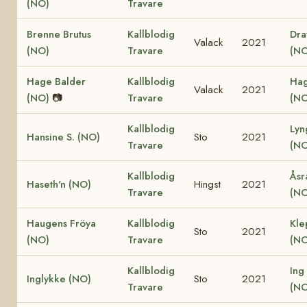
(NO)
Travare
Brenne Brutus
Kallblodig
Dra
Valack
2021
(NO)
Travare
(NO
Hage Balder
Kallblodig
Hag
Valack
2021
(NO)
📷
Travare
(NO
Kallblodig
Lyn
Hansine S. (NO)
Sto
2021
Travare
(NO
Kallblodig
Åsr
Haseth'n (NO)
Hingst
2021
Travare
(NO
Haugens Fröya
Kallblodig
Kle
Sto
2021
(NO)
Travare
(NO
Kallblodig
Ing
Inglykke (NO)
Sto
2021
Travare
(NO