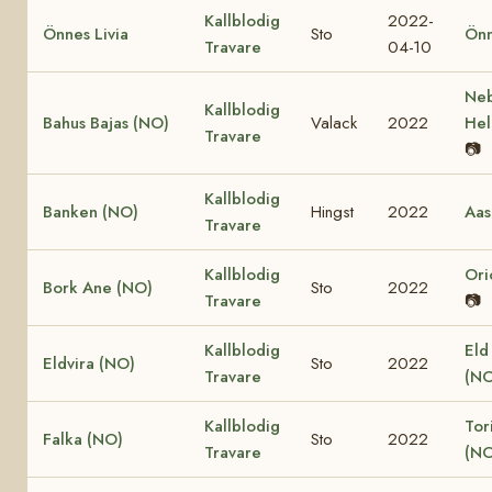
Kallblodig
2022-
Önnes Livia
Sto
Önn
Travare
04-10
Ne
Kallblodig
Bahus Bajas (NO)
Valack
2022
Hel
Travare
📷
Kallblodig
Banken (NO)
Hingst
2022
Aas
Travare
Kallblodig
Ori
Bork Ane (NO)
Sto
2022
Travare
📷
Kallblodig
Eld
Eldvira (NO)
Sto
2022
Travare
(NO
Kallblodig
Tor
Falka (NO)
Sto
2022
Travare
(NO