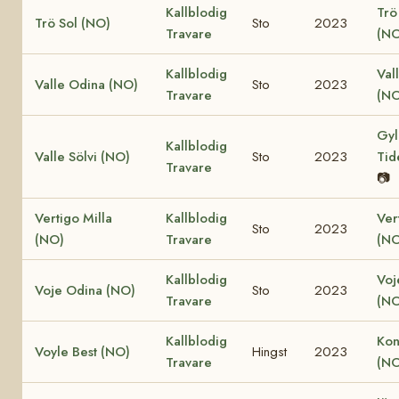
Kallblodig
Trö
Trö Sol (NO)
Sto
2023
Travare
(NO
Kallblodig
Val
Valle Odina (NO)
Sto
2023
Travare
(NO
Gyl
Kallblodig
Valle Sölvi (NO)
Sto
2023
Tid
Travare
📷
Vertigo Milla
Kallblodig
Ver
Sto
2023
(NO)
Travare
(NO
Kallblodig
Voj
Voje Odina (NO)
Sto
2023
Travare
(NO
Kallblodig
Kon
Voyle Best (NO)
Hingst
2023
Travare
(NO