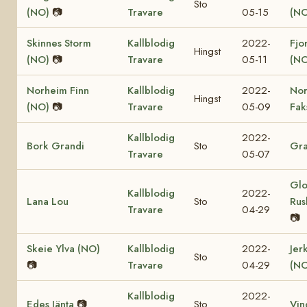
Sto
(NO)
📷
Travare
05-15
(NO
Skinnes Storm
Kallblodig
2022-
Fjo
Hingst
(NO)
📷
Travare
05-11
(NO
Norheim Finn
Kallblodig
2022-
No
Hingst
(NO)
📷
Travare
05-09
Fak
Kallblodig
2022-
Bork Grandi
Sto
Gra
Travare
05-07
Glo
Kallblodig
2022-
Lana Lou
Sto
Rus
Travare
04-29
📷
Skeie Ylva (NO)
Kallblodig
2022-
Jer
Sto
📷
Travare
04-29
(NO
Kallblodig
2022-
Edes Jänta
📷
Sto
Vin