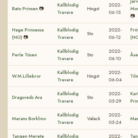
Jär
Kallblodig
2022-
Bato Prinsen
📷
Hingst
Mos
Travare
06-15
📷
Hage Prinsessa
Kallblodig
2022-
Fröy
Sto
(NO)
📷
Travare
06-12
(NO
Kallblodig
2022-
Perle Tösen
Sto
Åse
Travare
06-10
Kallblodig
2022-
W.M.Lillebror
Hingst
Til
Travare
06-04
Kallblodig
2022-
Kar
Dragsveds Ava
Sto
Travare
05-29
Pri
Kallblodig
2022-
Marans Borklino
Valack
Mar
Travare
05-24
Tangen Merete
Kallblodig
2022-
Tan