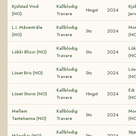
Kjölstad Vind
Kallblodig
Kjö
Hingst
2024
(NO)
Travare
Jer
L.I. Månestråle
Kallblodig
Moi
Sto
2024
(NO)
Travare
(NO
Kallblodig
Lök
Lökki Blizzi (NO)
Sto
2024
Travare
(NO
Kallblodig
Lös
Löset Bris (NO)
Sto
2024
Travare
(NO
Kallblodig
Eik
Löset Storm (NO)
Hingst
2024
Travare
(NO
Mellem
Kallblodig
Moe
Sto
2024
Tantehanna (NO)
Travare
(NO
Kallblodig
Stj
Månefjär (NO)
Sto
2024