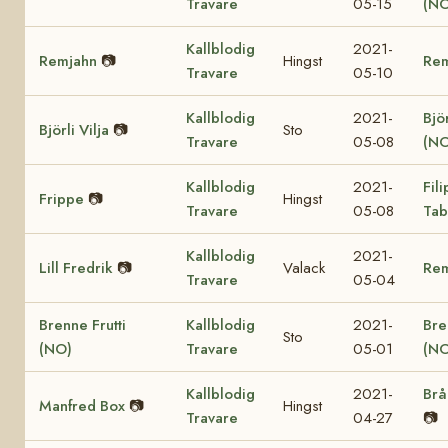
Travare
05-15
(NO
Kallblodig
2021-
Remjahn
📷
Hingst
Re
Travare
05-10
Kallblodig
2021-
Björ
Björli Vilja
📷
Sto
Travare
05-08
(NO
Kallblodig
2021-
Fil
Frippe
📷
Hingst
Travare
05-08
Tab
Kallblodig
2021-
Lill Fredrik
📷
Valack
Re
Travare
05-04
Brenne Frutti
Kallblodig
2021-
Bre
Sto
(NO)
Travare
05-01
(NO
Kallblodig
2021-
Brå
Manfred Box
📷
Hingst
Travare
04-27
📷