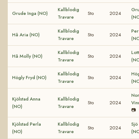
Kallblodig
Gru
Grude Inga (NO)
Sto
2024
Travare
(NO
Kallblodig
Per
Hå Aria (NO)
Sto
2024
Travare
(NO
Kallblodig
Lot
Hå Molly (NO)
Sto
2024
Travare
(NO
Kallblodig
Hög
Högly Fryd (NO)
Sto
2024
Travare
(NO
Nor
Kjölstad Anna
Kallblodig
Sto
2024
Vin
(NO)
Travare
📷
Kjölstad Perla
Kallblodig
Sjö
Sto
2024
(NO)
Travare
(NO