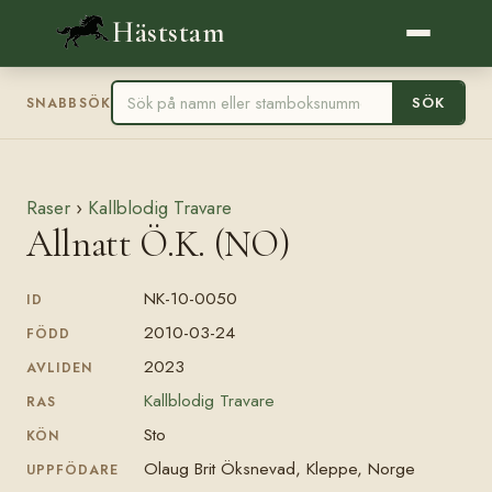
Häststam
SÖK
SNABBSÖK
Raser
›
Kallblodig Travare
Allnatt Ö.K. (NO)
NK-10-0050
ID
2010-03-24
FÖDD
2023
AVLIDEN
Kallblodig Travare
RAS
Sto
KÖN
Olaug Brit Öksnevad, Kleppe, Norge
UPPFÖDARE