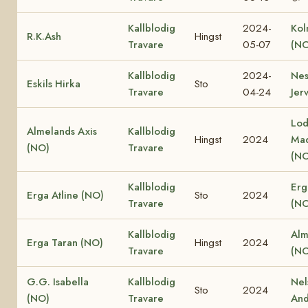
Kallblodig
2024-
Kol
R.K.Ash
Hingst
Travare
05-07
(NO
Kallblodig
2024-
Nes
Eskils Hirka
Sto
Travare
04-24
Jer
Lod
Almelands Axis
Kallblodig
Hingst
2024
Ma
(NO)
Travare
(NO
Kallblodig
Erg
Erga Atline (NO)
Sto
2024
Travare
(NO
Kallblodig
Alm
Erga Taran (NO)
Hingst
2024
Travare
(NO
G.G. Isabella
Kallblodig
Nel
Sto
2024
(NO)
Travare
And