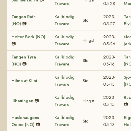
Travare
05-28
Mer
Tangen Ruth
Kallblodig
2023-
Tan
Sto
(NO)
📷
Travare
05-27
Elv
Holter Bork (NO)
Kallblodig
2023-
No
Hingst
📷
Travare
05-26
Jer
Tangen Tyra
Kallblodig
2023-
Tan
Sto
(NO)
📷
Travare
05-16
(NO
Kallblodig
2023-
Sjö
Hilma af Klint
Sto
Travare
05-15
(NO
Kallblodig
2023-
Rac
Illbattingen
📷
Hingst
Travare
05-15
📷
Haslehaugens
Kallblodig
2023-
Eig
Sto
Odine (NO)
📷
Travare
05-13
Hel