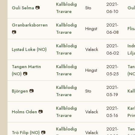
Kallblodig
2021-
Guli Selma
📷
Sto
Gul
Travare
06-10
Granbarksborren
Kallblodig
2021-
Hingst
Fli
📷
Travare
06-08
Kallblodig
2021-
Ind
Lystad Loke (NO)
Valack
Travare
06-02
Lil
Tangen Martin
Kallblodig
2021-
Tan
Hingst
(NO)
📷
Travare
05-25
(NO
Kallblodig
2021-
Björgen
📷
Sto
Kal
Travare
05-19
Kallblodig
2021-
Kar
Holms Oden
📷
Valack
Travare
05-16
Pri
Kallblodig
2021-
Tan
Trö Filip (NO)
📷
Valack