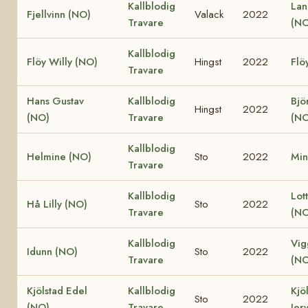
Kallblodig
Lan
Fjellvinn (NO)
Valack
2022
Travare
(NO
Kallblodig
Flöy Willy (NO)
Hingst
2022
Flö
Travare
Hans Gustav
Kallblodig
Bjö
Hingst
2022
(NO)
Travare
(NO
Kallblodig
Helmine (NO)
Sto
2022
Min
Travare
Kallblodig
Lot
Hå Lilly (NO)
Sto
2022
Travare
(NO
Kallblodig
Vig
Idunn (NO)
Sto
2022
Travare
(NO
Kjölstad Edel
Kallblodig
Kjö
Sto
2022
(NO)
Travare
Jer