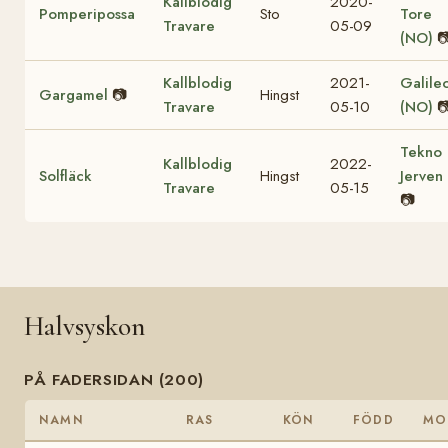
Kallblodig
2020-
Pomperipossa
Sto
Tore
Travare
05-09
(NO)

Kallblodig
2021-
Galile
Gargamel
📷
Hingst
Travare
05-10
(NO)

Tekno
Kallblodig
2022-
Solfläck
Hingst
Jerven
Travare
05-15
📷
Halvsyskon
PÅ FADERSIDAN (200)
NAMN
RAS
KÖN
FÖDD
MO