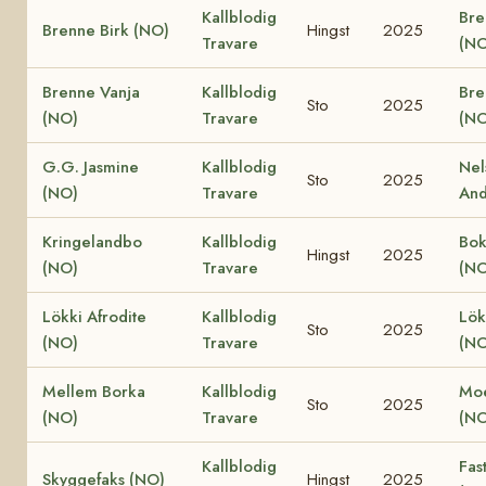
Kallblodig
Bre
Brenne Birk (NO)
Hingst
2025
Travare
(NO
Brenne Vanja
Kallblodig
Bre
Sto
2025
(NO)
Travare
(NO
G.G. Jasmine
Kallblodig
Nel
Sto
2025
(NO)
Travare
And
Kringelandbo
Kallblodig
Bok
Hingst
2025
(NO)
Travare
(NO
Lökki Afrodite
Kallblodig
Lök
Sto
2025
(NO)
Travare
(NO
Mellem Borka
Kallblodig
Moe
Sto
2025
(NO)
Travare
(NO
Kallblodig
Fas
Skyggefaks (NO)
Hingst
2025