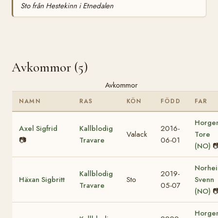
Sto från Hestekinn i Etnedalen
Avkommor (5)
Avkommor
NAMN
RAS
KÖN
FÖDD
FAR
Horge
Axel Sigfrid
Kallblodig
2016-
Valack
Tore
📷
Travare
06-01
(NO)

Norhe
Kallblodig
2019-
Häxan Sigbritt
Sto
Svenn
Travare
05-07
(NO)

Horge