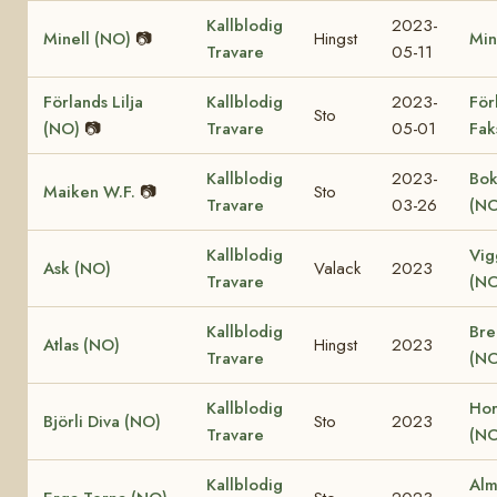
Kallblodig
2023-
Minell (NO)
📷
Hingst
Min
Travare
05-11
Förlands Lilja
Kallblodig
2023-
För
Sto
(NO)
📷
Travare
05-01
Fak
Kallblodig
2023-
Bok
Maiken W.F.
📷
Sto
Travare
03-26
(NO
Kallblodig
Vig
Ask (NO)
Valack
2023
Travare
(NO
Kallblodig
Bre
Atlas (NO)
Hingst
2023
Travare
(NO
Kallblodig
Hor
Björli Diva (NO)
Sto
2023
Travare
(NO
Kallblodig
Alm