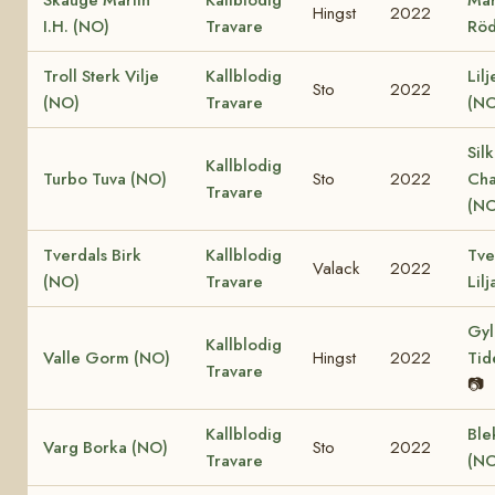
Hingst
2022
I.H. (NO)
Travare
Röd
Troll Sterk Vilje
Kallblodig
Lil
Sto
2022
(NO)
Travare
(NO
Sil
Kallblodig
Turbo Tuva (NO)
Sto
2022
Cha
Travare
(NO
Tverdals Birk
Kallblodig
Tve
Valack
2022
(NO)
Travare
Lil
Gyl
Kallblodig
Valle Gorm (NO)
Hingst
2022
Tid
Travare
📷
Kallblodig
Ble
Varg Borka (NO)
Sto
2022
Travare
(NO