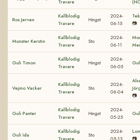
Travare
(NO
Kallblodig
2024-
Tek
Ros Jerven
Hingst
Travare
06-15
📷
Kallblodig
2024-
Mon
Monster Kerstin
Sto
Travare
06-11
Mer
Kallblodig
2024-
Guli Timon
Hingst
Gul
Travare
06-05
Als
Kallblodig
2024-
Vejmo Vacker
Sto
Jör
Travare
06-04
📷
Kallblodig
2024-
Guli Panter
Hingst
Gul
Travare
05-25
Kallblodig
2024-
Lo
Guli Ida
Sto
Travare
05-13
📷