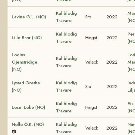
Kallblodig
Mai
Lavine G.L. (NO)
Sto
2022
Travare
(NO
Kallblodig
Perl
Lille Bror (NO)
Hingst
2022
Travare
(NO
Lodins
Lod
Kallblodig
Gjenstridige
Valack
2022
Ma
Travare
(NO)
(NO
Lystad Grethe
Kallblodig
Ind
Sto
2022
(NO)
Travare
Lil
Kallblodig
Eik
Löset Loke (NO)
Hingst
2022
Travare
(NO
Nolle Ö.K. (NO)
Kallblodig
Nim
Valack
2022
📷
Travare
(NO