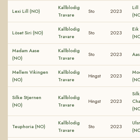
Kallblodig
Lill
Lexi Lill (NO)
Sto
2023
Travare
(NO
Kallblodig
Eik
Löset Siri (NO)
Sto
2023
Travare
(NO
Madam Aase
Kallblodig
Sto
2023
Aas
(NO)
Travare
Mellem Vikingen
Kallblodig
Moe
Hingst
2023
(NO)
Travare
(NO
Sil
Silke Stjernen
Kallblodig
Hingst
2023
Cha
(NO)
Travare
(NO
Kallblodig
Uls
Teuphoria (NO)
Sto
2023
Travare
(NO