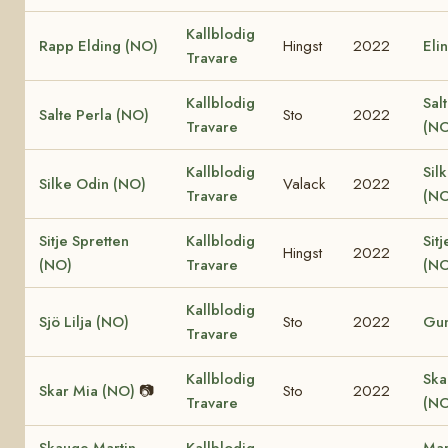
Kallblodig
Rapp Elding (NO)
Hingst
2022
Eli
Travare
Kallblodig
Sal
Salte Perla (NO)
Sto
2022
Travare
(NO
Kallblodig
Sil
Silke Odin (NO)
Valack
2022
Travare
(NO
Sitje Spretten
Kallblodig
Sitj
Hingst
2022
(NO)
Travare
(NO
Kallblodig
Sjö Lilja (NO)
Sto
2022
Gun
Travare
Kallblodig
Ska
Skar Mia (NO)
📷
Sto
2022
Travare
(NO
Skauge Martin
Kallblodig
Mar