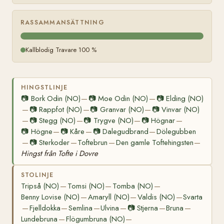
RASSAMMANSÄTTNING
Kallblodig Travare 100 %
HINGSTLINJE
📷
Bork Odin (NO)
📷
Moe Odin (NO)
📷
Elding (NO)
—
—
📷
Rappfot (NO)
📷
Granvar (NO)
📷
Vinvar (NO)
—
—
—
📷
Stegg (NO)
📷
Trygve (NO)
📷
Högnar
—
—
—
—
📷
Högne
📷
Kåre
📷
Dalegudbrand
Dölegubben
—
—
—
📷
Sterkoder
Toftebrun
Den gamle Toftehingsten
—
—
—
—
Hingst från Tofte i Dovre
STOLINJE
Tripså (NO)
Tomsi (NO)
Tomba (NO)
—
—
—
Benny Lovise (NO)
Amaryll (NO)
Valdis (NO)
Svarta
—
—
—
Fjelldokka
Semlina
Ulvina
📷
Stjerna
Bruna
—
—
—
—
—
—
Lundebruna
Flögumbruna (NO)
—
—