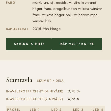
mörkbrun, stj, nosbls, vit yttre kronrand
FÄRG
höger fram, oregelbunden vit kota vänster
fram, vit kota höger bak, vit halvstrumpa
vänster bak
2015 från Norge
IMPORTERAT
SKICKA IN BILD
RAPPORTERA FEL
Stamtavla
SKRIV UT / DELA
0,78 %
INAVELSKOEFFICIENT (4 NIVÅER)
4,75 %
INAVELSKOEFFICIENT (7 NIVÅER)
PROFIL
LED 1
LED 2
LED 3
LED 4