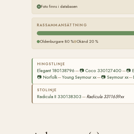
Foto finns i databasen
RASSAMMANSÄTTNING
Oldenburgare 80 %
Okänd 20 %
HINGSTLINJE
Elegant 180138796
📷
Coco 330127400
📷
—
—
📷
Norfolk
Young Seymour xx
📷
Seymour xx
—
—
—
STOLINJE
Radicula II 330138303
Radicula 3311659xx
—