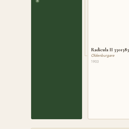
Radicula II 330138
Oldenburgare
1903