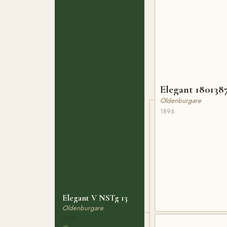
Elegant 180138
Oldenburgare
1896
Elegant V NSTg 13
Oldenburgare
1907