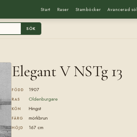
Start
Raser
Stamböcker
Avancerad sö
SÖK
Elegant V NSTg 13
1907
FÖDD
Oldenburgare
RAS
Hingst
KÖN
mörkbrun
FÄRG
167 cm
HÖJD