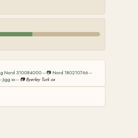
ng Nord 310084000
📷
Nord 180210766
—
—
Jigg xx
📷
Byerley Turk ox
—
—