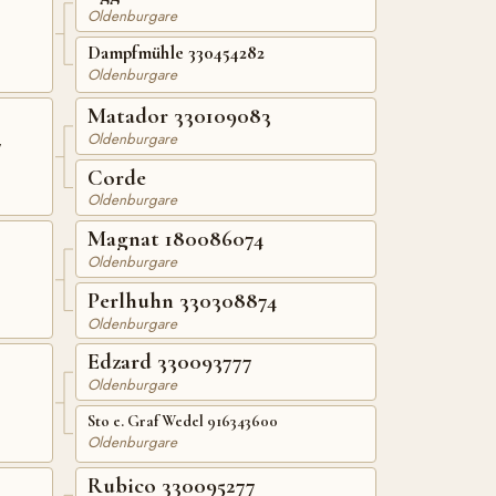
Oldenburgare
Dampfmühle 330454282
Oldenburgare
Matador 330109083
Oldenburgare
7
Corde
Oldenburgare
Magnat 180086074
Oldenburgare
Perlhuhn 330308874
Oldenburgare
Edzard 330093777
Oldenburgare
Sto e. Graf Wedel 916343600
Oldenburgare
Rubico 330095277