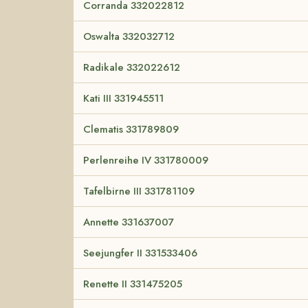
Corranda 332022812
Oswalta 332032712
Radikale 332022612
Kati III 331945511
Clematis 331789809
Perlenreihe IV 331780009
Tafelbirne III 331781109
Annette 331637007
Seejungfer II 331533406
Renette II 331475205