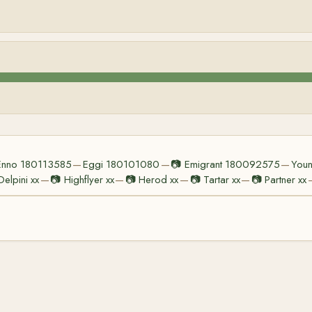
Enno 180113585
Eggi 180101080
📷
Emigrant 180092575
You
—
—
—
Delpini xx
📷
Highflyer xx
📷
Herod xx
📷
Tartar xx
📷
Partner xx
—
—
—
—