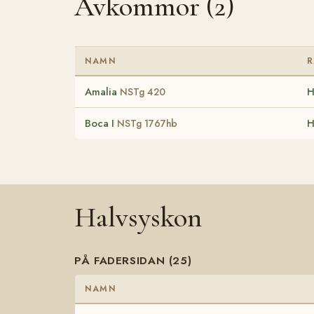
Avkommor (2)
NAMN
R
Amalia
H
NSTg 420
Boca I
H
NSTg 1767hb
Halvsyskon
PÅ FADERSIDAN (25)
NAMN