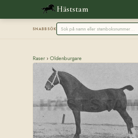
Häststam
SNABBSÖK
Raser
›
Oldenburgare