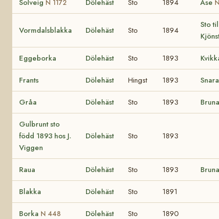
Solveig
Dölehäst
Sto
1894
Åse
N 1172
N
Sto ti
Vormdalsblakka
Dölehäst
Sto
1894
Kjöns
Eggeborka
Dölehäst
Sto
1893
Kvikk
Frants
Dölehäst
Hingst
1893
Snara
Gråa
Dölehäst
Sto
1893
Brun
Gulbrunt sto
född 1893 hos J.
Dölehäst
Sto
1893
Viggen
Raua
Dölehäst
Sto
1893
Brun
Blakka
Dölehäst
Sto
1891
Borka
Dölehäst
Sto
1890
N 448