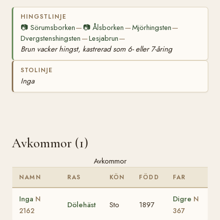
HINGSTLINJE
📷
Sörumsborken
📷
Ålsborken
Mjörhingsten
—
—
—
Dvergstenshingsten
Lesjabrun
—
—
Brun vacker hingst, kastrerad som 6- eller 7-åring
STOLINJE
Inga
Avkommor (1)
Avkommor
NAMN
RAS
KÖN
FÖDD
FAR
Inga
Digre
N
N
Dölehäst
Sto
1897
2162
367