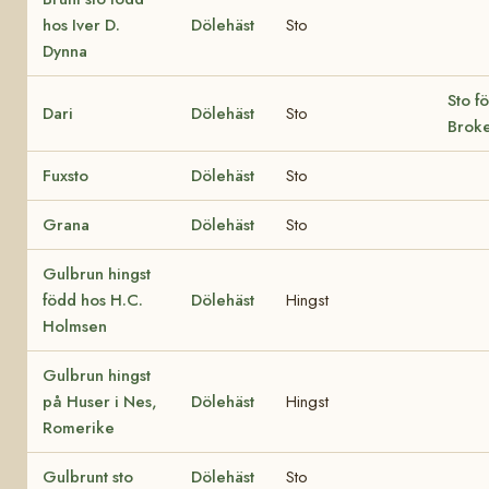
hos Iver D.
Dölehäst
Sto
Dynna
Sto f
Dari
Dölehäst
Sto
Broke
Fuxsto
Dölehäst
Sto
Grana
Dölehäst
Sto
Gulbrun hingst
född hos H.C.
Dölehäst
Hingst
Holmsen
Gulbrun hingst
på Huser i Nes,
Dölehäst
Hingst
Romerike
Gulbrunt sto
Dölehäst
Sto