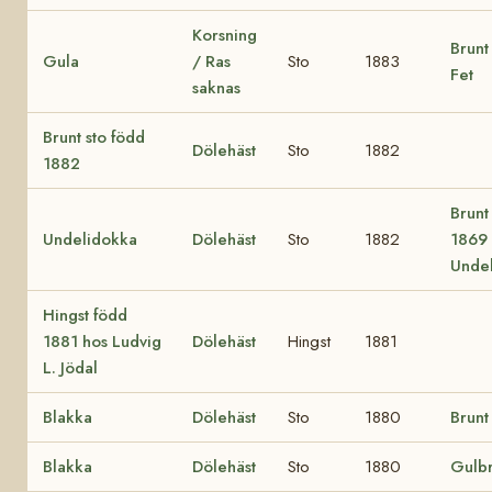
Korsning
Brunt 
Gula
/ Ras
Sto
1883
Fet
saknas
Brunt sto född
Dölehäst
Sto
1882
1882
Brunt
Undelidokka
Dölehäst
Sto
1882
1869 
Undel
Hingst född
1881 hos Ludvig
Dölehäst
Hingst
1881
L. Jödal
Blakka
Dölehäst
Sto
1880
Brunt
Blakka
Dölehäst
Sto
1880
Gulbr