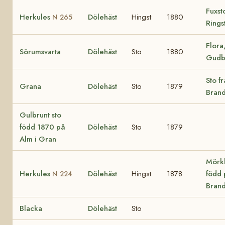
Fuxst
Herkules
Dölehäst
Hingst
1880
N 265
Rings
Flora
Sörumsvarta
Dölehäst
Sto
1880
Gudb
Sto fr
Grana
Dölehäst
Sto
1879
Bran
Gulbrunt sto
född 1870 på
Dölehäst
Sto
1879
Alm i Gran
Mörkb
Herkules
Dölehäst
Hingst
1878
född 
N 224
Bran
Blacka
Dölehäst
Sto