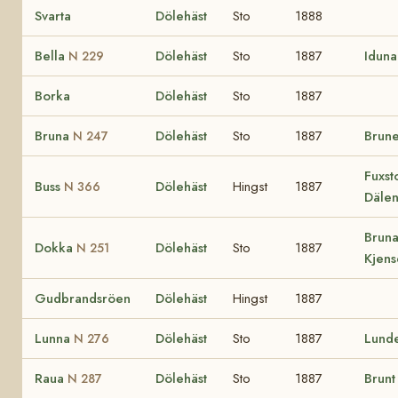
Svarta
Dölehäst
Sto
1888
Bella
Dölehäst
Sto
1887
Iduna
N 229
Borka
Dölehäst
Sto
1887
Bruna
Dölehäst
Sto
1887
Brune
N 247
Fuxst
Buss
Dölehäst
Hingst
1887
N 366
Däle
Bruna
Dokka
Dölehäst
Sto
1887
N 251
Kjense
Gudbrandsröen
Dölehäst
Hingst
1887
Lunna
Dölehäst
Sto
1887
Lund
N 276
Raua
Dölehäst
Sto
1887
Brunt
N 287