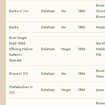
Brunt
Borka
Dölehäst
Sto
1886
Grind
N 164
Bran
Borka
Dölehäst
Sto
1886
Huse
Brun hingst
född 1886
Sto ti
tillhörig Halvor
Dölehäst
Hingst
1886
Haldo
Sutterö i
Flå
Stjördal
Brunt
Bruna
Dölehäst
Sto
1886
N 178
Hans 
Flatlaborken
N
Dölehäst
Hingst
1886
Jossa
353
Bruns