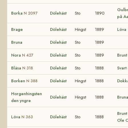
Gulbr
Borka
Dölehäst
Sto
1890
N 2097
på A
Brage
Dölehäst
Hingst
1889
Löva
Bruna
Dölehäst
Sto
1889
Nora
Dölehäst
Sto
1889
Brunt
N 427
Bläsa
Dölehäst
Sto
1888
Svart 
N 318
Borken
Dölehäst
Hingst
1888
Dokk
N 388
Horgenhingsten
Dölehäst
Hingst
1888
Brun
den yngre
Brunt 
Löva
Dölehäst
Sto
1888
N 363
Ole O