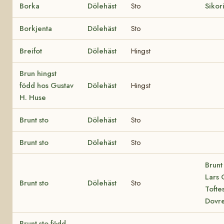
Borka
Dölehäst
Sto
Sikor
Borkjenta
Dölehäst
Sto
Breifot
Dölehäst
Hingst
Brun hingst
född hos Gustav
Dölehäst
Hingst
H. Huse
Brunt sto
Dölehäst
Sto
Brunt sto
Dölehäst
Sto
Brunt 
Lars 
Brunt sto
Dölehäst
Sto
Tofte
Dovr
Brunt sto född