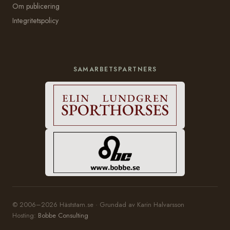
Om publicering
Integritetspolicy
SAMARBETSPARTNERS
© 2006–2026 Häststam.se · Grundad av Karin Halvarsson
Hosting:
Bobbe Consulting