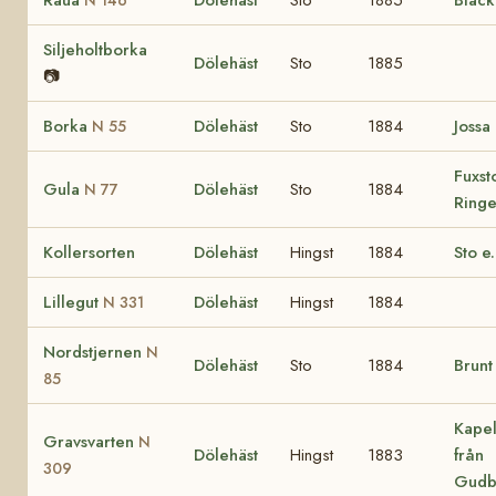
Siljeholtborka
Dölehäst
Sto
1885
📷
Borka
Dölehäst
Sto
1884
Jossa
N 55
Fuxst
Gula
Dölehäst
Sto
1884
N 77
Ring
Kollersorten
Dölehäst
Hingst
1884
Sto e
Lillegut
Dölehäst
Hingst
1884
N 331
Nordstjernen
N
Dölehäst
Sto
1884
Brunt
85
Kapel
Gravsvarten
N
Dölehäst
Hingst
1883
från
309
Gudb