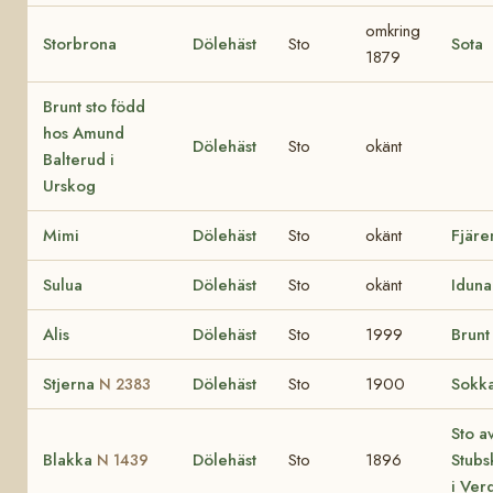
omkring
Storbrona
Dölehäst
Sto
Sota
1879
Brunt sto född
hos Amund
Dölehäst
Sto
okänt
Balterud i
Urskog
Mimi
Dölehäst
Sto
okänt
Fjäre
Sulua
Dölehäst
Sto
okänt
Iduna
Alis
Dölehäst
Sto
1999
Brunt
Stjerna
Dölehäst
Sto
1900
Sokk
N 2383
Sto a
Blakka
Dölehäst
Sto
1896
Stub
N 1439
i Ver