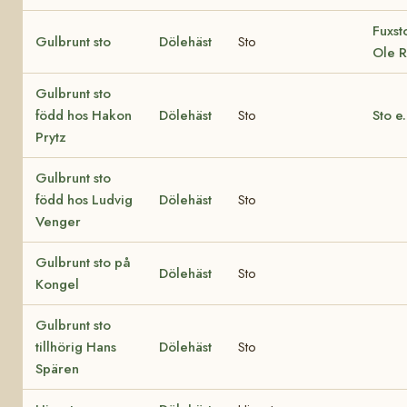
Fuxsto
Gulbrunt sto
Dölehäst
Sto
Ole R
Gulbrunt sto
född hos Hakon
Dölehäst
Sto
Sto e.
Prytz
Gulbrunt sto
född hos Ludvig
Dölehäst
Sto
Venger
Gulbrunt sto på
Dölehäst
Sto
Kongel
Gulbrunt sto
tillhörig Hans
Dölehäst
Sto
Spären