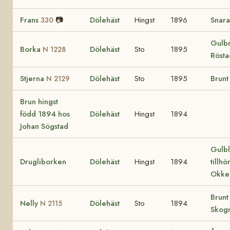
Frans
📷
Dölehäst
Hingst
1896
Snara
330
Gulbr
Borka
Dölehäst
Sto
1895
N 1228
Rösta
Stjerna
Dölehäst
Sto
1895
Brunt
N 2129
Brun hingst
född 1894 hos
Dölehäst
Hingst
1894
Johan Sögstad
Gulbl
Drugliborken
Dölehäst
Hingst
1894
tillhö
Okke
Brunt
Nelly
Dölehäst
Sto
1894
N 2115
Skog