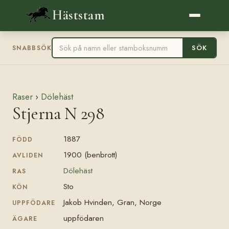
Häststam
SÖK
SNABBSÖK
Raser
›
Dölehäst
Stjerna N 298
1887
FÖDD
1900 (benbrott)
AVLIDEN
Dölehäst
RAS
Sto
KÖN
Jakob Hvinden, Gran, Norge
UPPFÖDARE
uppfödaren
ÄGARE