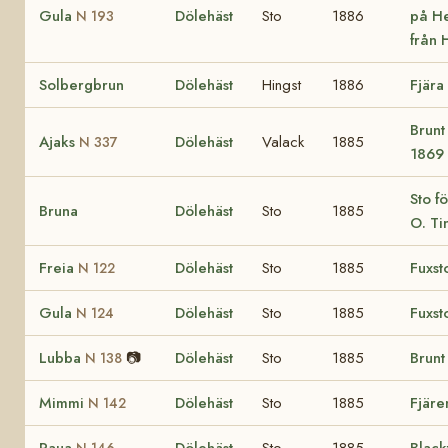
Gula
Dölehäst
Sto
1886
på H
N 193
från 
Solbergbrun
Dölehäst
Hingst
1886
Fjära
Brunt
Ajaks
Dölehäst
Valack
1885
N 337
1869 
Sto f
Bruna
Dölehäst
Sto
1885
O. Ti
Freia
Dölehäst
Sto
1885
Fuxst
N 122
Gula
Dölehäst
Sto
1885
Fuxst
N 124
Lubba
📷
Dölehäst
Sto
1885
Brunt
N 138
Mimmi
Dölehäst
Sto
1885
Fjäre
N 142
Raua
Dölehäst
Sto
1885
Black
N 146