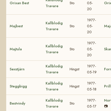
Grixan Best
Sto
05-
Gri
Travare
20
1977-
Kallblodig
Majbest
Sto
05-
Maj
Travare
20
1977-
Kallblodig
Majtula
Sto
05-
Skar
Travare
20
Kallblodig
1977-
Sexstjärn
Hingst
For
Travare
05-19
Kallblodig
1977-
Steggbigg
Hingst
Pril
Travare
05-18
Kallblodig
1977-
Nor
Bestvindy
Sto
Travare
05-17
📷