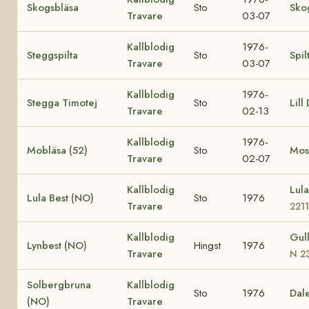
Skogsbläsa
Sto
Sko
Travare
03-07
Kallblodig
1976-
Steggspilta
Sto
Spil
Travare
03-07
Kallblodig
1976-
Stegga Timotej
Sto
Lill
Travare
02-13
Kallblodig
1976-
Mobläsa (52)
Sto
Most
Travare
02-07
Kallblodig
Lul
Lula Best (NO)
Sto
1976
Travare
2211
Kallblodig
Gul
Lynbest (NO)
Hingst
1976
Travare
N 2
Solbergbruna
Kallblodig
Sto
1976
Dal
(NO)
Travare