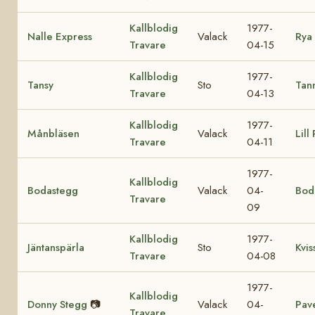
Kallblodig
1977-
Nalle Express
Valack
Rya
Travare
04-15
Kallblodig
1977-
Tansy
Sto
Tan
Travare
04-13
Kallblodig
1977-
Månbläsen
Valack
Lill
Travare
04-11
1977-
Kallblodig
Bodastegg
Valack
04-
Bod
Travare
09
Kallblodig
1977-
Jäntanspärla
Sto
Kvis
Travare
04-08
1977-
Kallblodig
Donny Stegg
📷
Valack
04-
Pave
Travare