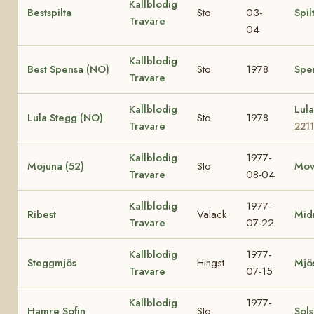
Kallblodig
Bestspilta
Sto
03-
Spil
Travare
04
Kallblodig
Best Spensa (NO)
Sto
1978
Spe
Travare
Kallblodig
Lul
Lula Stegg (NO)
Sto
1978
Travare
2211
Kallblodig
1977-
Mojuna (52)
Sto
Mov
Travare
08-04
Kallblodig
1977-
Ribest
Valack
Mid
Travare
07-22
Kallblodig
1977-
Steggmjös
Hingst
Mjö
Travare
07-15
Kallblodig
1977-
Hamre Sofin
Sto
Sol