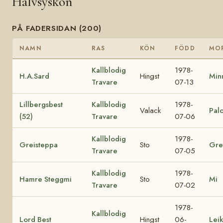
Halvsyskon
PÅ FADERSIDAN (200)
NAMN
RAS
KÖN
FÖDD
MO
Kallblodig
1978-
H.A.Sard
Hingst
Min
Travare
07-13
Lillbergsbest
Kallblodig
1978-
Valack
Palo
(52)
Travare
07-06
Kallblodig
1978-
Greisteppa
Sto
Gre
Travare
07-05
Kallblodig
1978-
Hamre Steggmi
Sto
Mi
Travare
07-02
1978-
Kallblodig
Lord Best
Hingst
06-
Lei