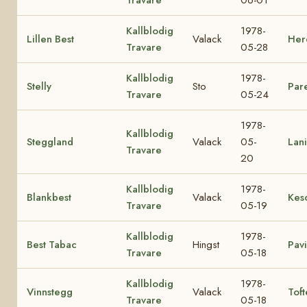
Kallblodig
1978-
Lillen Best
Valack
Herd
Travare
05-28
Kallblodig
1978-
Stelly
Sto
Pare
Travare
05-24
1978-
Kallblodig
Steggland
Valack
05-
Lani
Travare
20
Kallblodig
1978-
Blankbest
Valack
Kes
Travare
05-19
Kallblodig
1978-
Best Tabac
Hingst
Pav
Travare
05-18
Kallblodig
1978-
Vinnstegg
Valack
Toft
Travare
05-18