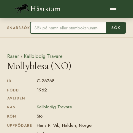
Häststam
SÖK
SNABBSÖK
Raser
›
Kallblodig Travare
Mollyblesa (NO)
C-26768
ID
1962
FÖDD
AVLIDEN
Kallblodig Travare
RAS
Sto
KÖN
Hans P. Vik, Halden, Norge
UPPFÖDARE