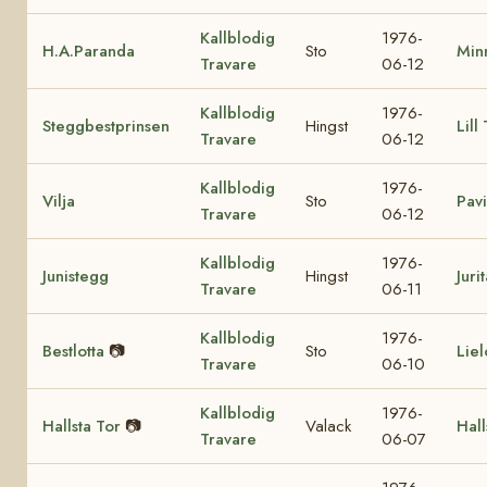
Kallblodig
1976-
H.A.Paranda
Sto
Min
Travare
06-12
Kallblodig
1976-
Steggbestprinsen
Hingst
Lill
Travare
06-12
Kallblodig
1976-
Vilja
Sto
Pavi
Travare
06-12
Kallblodig
1976-
Junistegg
Hingst
Juri
Travare
06-11
Kallblodig
1976-
Bestlotta
📷
Sto
Liel
Travare
06-10
Kallblodig
1976-
Hallsta Tor
📷
Valack
Hall
Travare
06-07