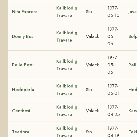
Kallblodig
1977-
Nita Express
Sto
Java
Travare
05-10
1977-
Kallblodig
Donny Best
Valack
05-
Sol
Travare
06
1977-
Kallblodig
Pelle Best
Valack
05-
Pell
Travare
05
Kallblodig
1977-
Hedepärla
Sto
Hed
Travare
05-01
Kallblodig
1977-
Centbest
Valack
Kac
Travare
04-25
Kallblodig
1977-
Teadora
Sto
Tek
Travare
04-19