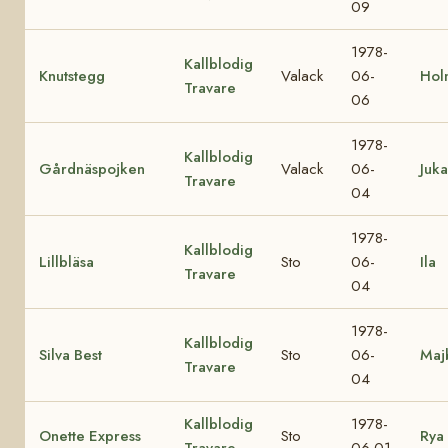
09
1978-
Kallblodig
Knutstegg
Valack
06-
Hol
Travare
06
1978-
Kallblodig
Gårdnäspojken
Valack
06-
Juka
Travare
04
1978-
Kallblodig
Lillbläsa
Sto
06-
Ila
Travare
04
1978-
Kallblodig
Silva Best
Sto
06-
Maj
Travare
04
Kallblodig
1978-
Onette Express
Sto
Rya
Travare
06-01