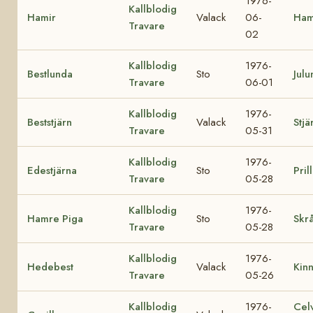
1976-
Kallblodig
Hamir
Valack
06-
Ham
Travare
02
Kallblodig
1976-
Bestlunda
Sto
Julu
Travare
06-01
Kallblodig
1976-
Beststjärn
Valack
Stjä
Travare
05-31
Kallblodig
1976-
Edestjärna
Sto
Pril
Travare
05-28
Kallblodig
1976-
Hamre Piga
Sto
Skrå
Travare
05-28
Kallblodig
1976-
Hedebest
Valack
Kin
Travare
05-26
Kallblodig
1976-
Cel