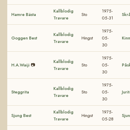
Kallblodig
1975-
Hamre Bästa
Sto
Skrå
Travare
05-31
1975-
Kallblodig
Goggen Best
Hingst
05-
Kin
Travare
30
1975-
Kallblodig
H.A.Waiji
📷
Sto
05-
Pås
Travare
30
1975-
Kallblodig
Steggrita
Sto
05-
Juri
Travare
30
Kallblodig
1975-
Sjung Best
Hingst
Sjun
Travare
05-28