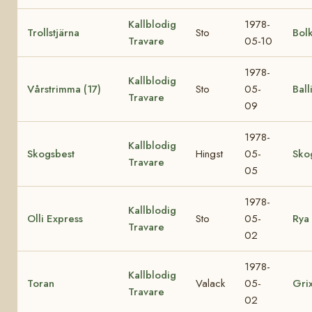
Kallblodig
1978-
Trollstjärna
Sto
Bol
Travare
05-10
1978-
Kallblodig
Vårstrimma (17)
Sto
05-
Ball
Travare
09
1978-
Kallblodig
Skogsbest
Hingst
05-
Sko
Travare
05
1978-
Kallblodig
Olli Express
Sto
05-
Rya 
Travare
02
1978-
Kallblodig
Toran
Valack
05-
Gri
Travare
02