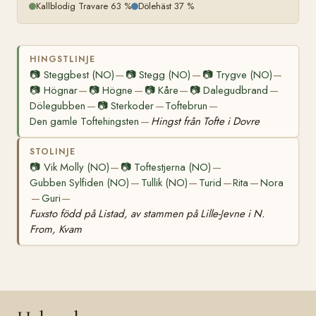
Kallblodig Travare 63 %
Dölehäst 37 %
HINGSTLINJE
📷
Steggbest (NO)
📷
Stegg (NO)
📷
Trygve (NO)
—
—
—
📷
Högnar
📷
Högne
📷
Kåre
📷
Dalegudbrand
—
—
—
—
Dölegubben
📷
Sterkoder
Toftebrun
—
—
—
Den gamle Toftehingsten
Hingst från Tofte i Dovre
—
STOLINJE
📷
Vik Molly (NO)
📷
Toftestjerna (NO)
—
—
Gubben Sylfiden (NO)
Tullik (NO)
Turid
Rita
Nora
—
—
—
—
Guri
—
—
Fuxsto född på Listad, av stammen på Lille-Jevne i N.
From, Kvam