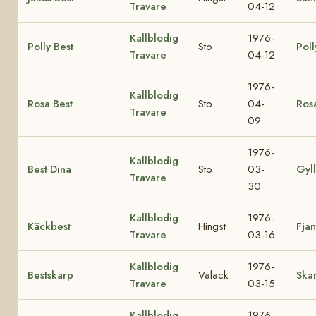
Travare
04-12
Kallblodig
1976-
Polly Best
Sto
Poll
Travare
04-12
1976-
Kallblodig
Rosa Best
Sto
04-
Ros
Travare
09
1976-
Kallblodig
Best Dina
Sto
03-
Gyl
Travare
30
Kallblodig
1976-
Käckbest
Hingst
Fjan
Travare
03-16
Kallblodig
1976-
Bestskarp
Valack
Ska
Travare
03-15
Kallblodig
1976-