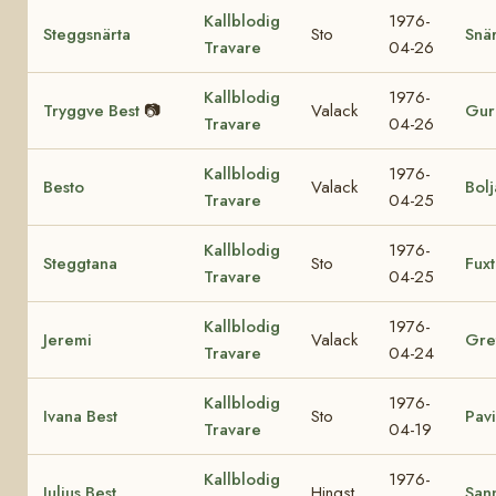
Kallblodig
1976-
Steggsnärta
Sto
Snär
Travare
04-26
Kallblodig
1976-
Tryggve Best
📷
Valack
Gur
Travare
04-26
Kallblodig
1976-
Besto
Valack
Bolj
Travare
04-25
Kallblodig
1976-
Steggtana
Sto
Fux
Travare
04-25
Kallblodig
1976-
Jeremi
Valack
Gre
Travare
04-24
Kallblodig
1976-
Ivana Best
Sto
Pavi
Travare
04-19
Kallblodig
1976-
Julius Best
Hingst
Sann