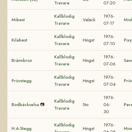
Travare
07-20
Kallblodig
1976-
Mibest
Valack
Min
Travare
07-17
Kallblodig
1976-
Kilabest
Hingst
Pixy
Travare
07-10
Kallblodig
1976-
Brännbrun
Hingst
San
Travare
07-06
Kallblodig
1976-
Prövstegg
Hingst
Prö
Travare
07-04
1976-
Kallblodig
Bodbäckselsa
📷
Sto
06-
Per
Travare
30
Kallblodig
1976-
H.A.Stegg
Hingst
Min
Travare
06-25