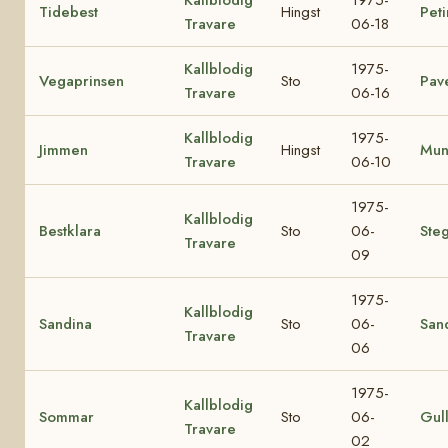
Tidebest
Hingst
Peti
Travare
06-18
Kallblodig
1975-
Vegaprinsen
Sto
Pav
Travare
06-16
Kallblodig
1975-
Jimmen
Hingst
Mun
Travare
06-10
1975-
Kallblodig
Bestklara
Sto
06-
Ste
Travare
09
1975-
Kallblodig
Sandina
Sto
06-
San
Travare
06
1975-
Kallblodig
Sommar
Sto
06-
Gul
Travare
02