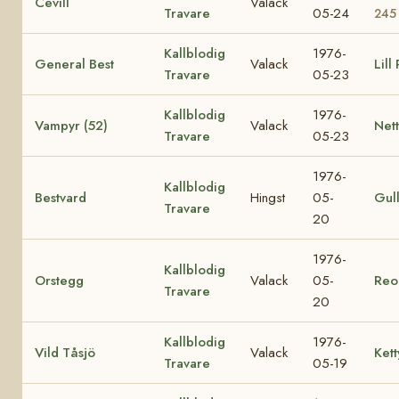
Cevill
Valack
Travare
05-24
245
Kallblodig
1976-
General Best
Valack
Lill
Travare
05-23
Kallblodig
1976-
Vampyr (52)
Valack
Nett
Travare
05-23
1976-
Kallblodig
Bestvard
Hingst
05-
Gul
Travare
20
1976-
Kallblodig
Orstegg
Valack
05-
Reo
Travare
20
Kallblodig
1976-
Vild Tåsjö
Valack
Kett
Travare
05-19