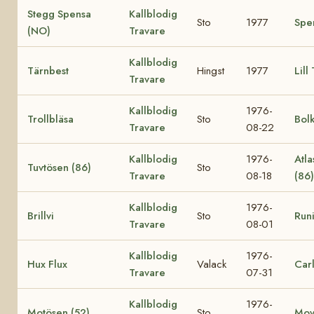
Stegg Spensa
Kallblodig
Sto
1977
Spe
(NO)
Travare
Kallblodig
Tärnbest
Hingst
1977
Lill
Travare
Kallblodig
1976-
Trollbläsa
Sto
Bol
Travare
08-22
Kallblodig
1976-
Atla
Tuvtösen (86)
Sto
Travare
08-18
(86
Kallblodig
1976-
Brillvi
Sto
Runi
Travare
08-01
Kallblodig
1976-
Hux Flux
Valack
Car
Travare
07-31
Kallblodig
1976-
Motösen (52)
Sto
Mov