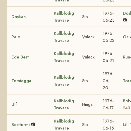
Kallblodig
1976-
Dos
Doskan
Sto
Travare
06-23
📷
Kallblodig
1976-
Palo
Valack
Gri
Travare
06-22
Kallblodig
1976-
Ede Best
Valack
Run
Travare
06-21
1976-
Kallblodig
Torstegga
Sto
06-
Tor
Travare
20
Kallblodig
1976-
Bol
Ulf
Hingst
Travare
06-17
243
Kallblodig
1976-
Besttormi
📷
Sto
Lill
Travare
06-15