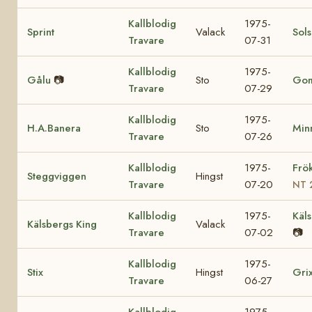
Kallblodig
1975-
Sprint
Valack
Sol
Travare
07-31
Kallblodig
1975-
Gålu
📷
Sto
Go
Travare
07-29
Kallblodig
1975-
H.A.Banera
Sto
Minn
Travare
07-26
Kallblodig
1975-
Frö
Steggviggen
Hingst
Travare
07-20
NT 
Kallblodig
1975-
Käls
Kälsbergs King
Valack
Travare
07-02
📷
Kallblodig
1975-
Stix
Hingst
Gri
Travare
06-27
Kallblodig
1975-