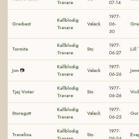
Travare
07-14
1977-
Kallblodig
Greibest
Valack
06-
Gre
Travare
30
Kallblodig
1977-
Tormita
Sto
Lill
Travare
06-27
Kallblodig
1977-
Jon
📷
Valack
Jon
Travare
06-26
Kallblodig
1977-
Tjej Vinter
Sto
Vivil
Travare
06-26
Kallblodig
1977-
Storegutt
Valack
Gur
Travare
06-25
Kallblodig
1977-
Travelina
Sto
Eva
Travare
06-24