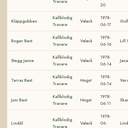
Travare
20
Kallblodig
1978-
Kläppgubben
Valack
Gul
Travare
06-17
Kallblodig
1978-
Roger Best
Valack
Lill
Travare
06-16
Kallblodig
1978-
Stegg Janne
Valack
Jana
Travare
06-14
Kallblodig
1978-
Tarras Best
Hingst
Ver
Travare
06-14
Kallblodig
1978-
Juni Best
Hingst
Skar
Travare
06-11
1978-
Kallblodig
Lindål
Valack
06-
Lin
Travare