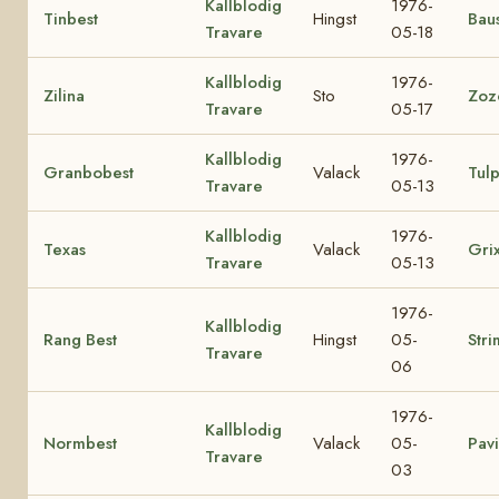
Kallblodig
1976-
Tinbest
Hingst
Baus
Travare
05-18
Kallblodig
1976-
Zilina
Sto
Zoz
Travare
05-17
Kallblodig
1976-
Granbobest
Valack
Tul
Travare
05-13
Kallblodig
1976-
Texas
Valack
Gri
Travare
05-13
1976-
Kallblodig
Rang Best
Hingst
05-
Stri
Travare
06
1976-
Kallblodig
Normbest
Valack
05-
Pav
Travare
03