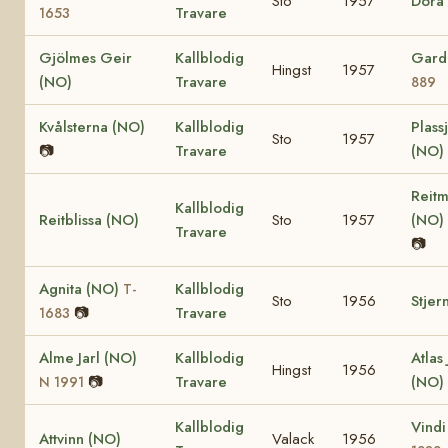
Sto
1957
Dora
Travare
1653
Gjölmes Geir
Kallblodig
Gard
Hingst
1957
(NO)
Travare
889
Kvålsterna (NO)
Kallblodig
Plass
Sto
1957
📷
Travare
(NO)
Reitm
Kallblodig
Reitblissa (NO)
Sto
1957
(NO)
Travare
📷
Agnita (NO)
Kallblodig
T-
Sto
1956
Stjer
📷
Travare
1683
Alme Jarl (NO)
Kallblodig
Atlas 
Hingst
1956
📷
Travare
(NO)
N 1991
Kallblodig
Vind
Attvinn (NO)
Valack
1956