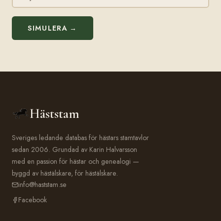
SIMULERA →
Häststam
Sveriges ledande databas för hästars stamtavlor
sedan 2006. Grundad av Karin Halvarsson
med en passion för hästar och genealogi —
byggd av hästälskare, för hästälskare.
info@haststam.se
Facebook