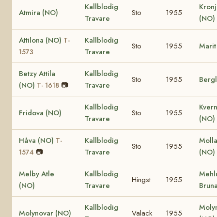
Kallblodig
Kronj
Atmira (NO)
Sto
1955
Travare
(NO)
Attilona (NO)
Kallblodig
T-
Sto
1955
Marit
Travare
1573
Betzy Attila
Kallblodig
Sto
1955
Bergl
(NO)
📷
Travare
T- 1618
Kallblodig
Kvern
Fridova (NO)
Sto
1955
Travare
(NO)
Håva (NO)
Kallblodig
Moll
T-
Sto
1955
📷
Travare
(NO)
1574
Melby Atle
Kallblodig
Mehl
Hingst
1955
(NO)
Travare
Brun
Kallblodig
Moly
Molynovar (NO)
Valack
1955