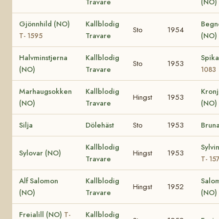
Travare
(NO)
Gjönnhild (NO)
Kallblodig
Begn
Sto
1954
Travare
(NO)
T- 1595
Halvminstjerna
Kallblodig
Spik
Sto
1953
(NO)
Travare
1083
Marhaugsokken
Kallblodig
Kronj
Hingst
1953
(NO)
Travare
(NO)
Silja
Dölehäst
Sto
1953
Brun
Kallblodig
Sylvi
Sylovar (NO)
Hingst
1953
Travare
T- 15
Alf Salomon
Kallblodig
Salo
Hingst
1952
(NO)
Travare
(NO)
Freialill (NO)
Kallblodig
T-