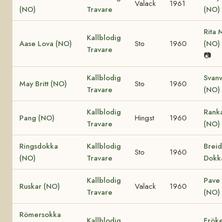
Valack
1961
(NO)
Travare
(NO)
Rita 
Kallblodig
Aase Lova (NO)
Sto
1960
(NO)
Travare
📷
Kallblodig
Svanv
May Britt (NO)
Sto
1960
Travare
(NO)
Kallblodig
Ranka
Pang (NO)
Hingst
1960
Travare
(NO)
Ringsdokka
Kallblodig
Breid
Sto
1960
(NO)
Travare
Dokk
Kallblodig
Pave
Ruskar (NO)
Valack
1960
Travare
(NO)
Römersokka
Kallblodig
Frök