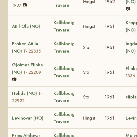
Hingst
1962
(NO)
📷
Travare
1937
📷
Kallblodig
Kropp
Attil-Ola (NO)
Hingst
1961
Travare
(NO)
Fröken Attila
Kallblodig
Ingda
Sto
1961
(NO)
Travare
(NO)
T- 22835
Gjölmes Flinka
Kallblodig
Flink
(NO)
Sto
1961
T- 22209
Travare
1336
📷
Helida (NO)
Kallblodig
T-
Sto
1961
Nipla
Travare
22922
Kallblodig
Levinovar (NO)
Hingst
1961
Levin
Travare
Prins Attilovar
Kallblodig
Moly