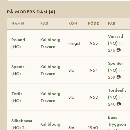
PÅ MODERSIDAN (4)
NAMN
RAS
KÖN
FÖDD
FAR
Vinvard
Roland
Kallblodig
Hingst
1965
(NO)
T-
(NO)
Travare
📷
276
Spenter
Spenta
Kallblodig
Sto
1964
(NO)
T-
(NO)
Travare
📷
259
Tordenfly
Torila
Kallblodig
Sto
1963
(NO)
T-
(NO)
Travare
📷
240
Baus
Silkebausa
Kallblodig
Tryggsön
(NO)
Sto
1960
T-