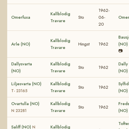
1962-
Kallblodig
Omerfuxa
Sto
06-
Omer
Travare
20
Bausj
Kallblodig
Arle (NO)
Hingst
1962
(NO)
Travare
📷
Dallysvarta
Kallblodig
Dally
Sto
1962
(NO)
Travare
(NO)
Liljesvarta (NO)
Kallblodig
Sylfi
Sto
1962
Travare
(NO)
T- 23165
Ovartulla (NO)
Kallblodig
Fred
Sto
1962
Travare
(NO)
N 23281
Tofte
Saliff (NO)
Kallblodig
N