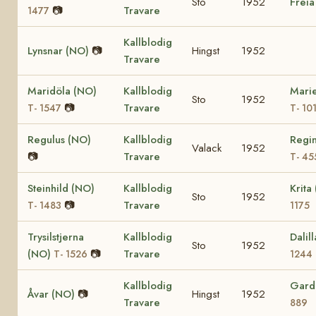
Sto
1952
Freia
📷
Travare
1477
Kallblodig
Lynsnar (NO)
📷
Hingst
1952
Travare
Maridöla (NO)
Kallblodig
Marie
Sto
1952
📷
Travare
T- 1547
T- 10
Regulus (NO)
Kallblodig
Regi
Valack
1952
📷
Travare
T- 45
Steinhild (NO)
Kallblodig
Krita
Sto
1952
📷
Travare
T- 1483
1175
Trysilstjerna
Kallblodig
Dalil
Sto
1952
(NO)
📷
Travare
T- 1526
1244
Kallblodig
Gard
Åvar (NO)
📷
Hingst
1952
Travare
889