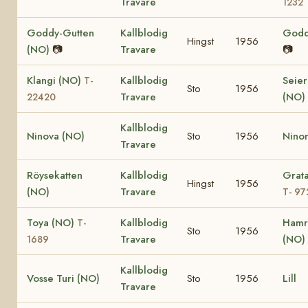
Travare
1232
Goddy-Gutten
Kallblodig
Godd
Hingst
1956
(NO)
📷
Travare
📷
Klangi (NO)
Kallblodig
Seie
T-
Sto
1956
Travare
(NO)
22420
Kallblodig
Ninova (NO)
Sto
1956
Nino
Travare
Röysekatten
Kallblodig
Grata
Hingst
1956
(NO)
Travare
T- 97
Toya (NO)
Kallblodig
Hamr
T-
Sto
1956
Travare
(NO)
1689
Kallblodig
Vosse Turi (NO)
Sto
1956
Lill
Travare