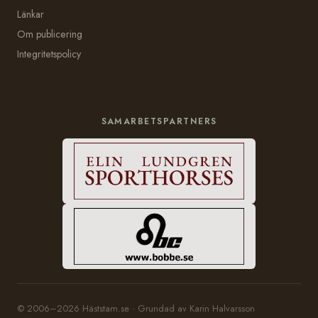
Länkar
Om publicering
Integritetspolicy
SAMARBETSPARTNERS
© 2006–2026 Häststam.se · Grundad av Karin Halvarsson