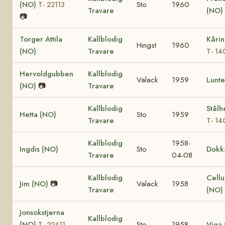
(NO)
Sto
1960
T- 22113
Travare
(NO)
📷
Torger Attila
Kallblodig
Kårin
Hingst
1960
(NO)
Travare
T- 14
Hervoldgubben
Kallblodig
Valack
1959
Lunte
(NO)
📷
Travare
Kallblodig
Stålh
Hetta (NO)
Sto
1959
Travare
T- 14
Kallblodig
1958-
Ingdis (NO)
Sto
Dokk
Travare
04-08
Kallblodig
Cellu
Jim (NO)
📷
Valack
1958
Travare
(NO)
Jonsokstjerna
Kallblodig
(NO)
Sto
1958
Viga
T- 22411