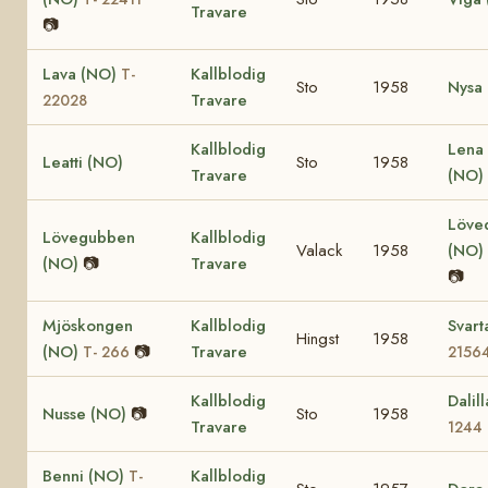
Travare
📷
Lava (NO)
Kallblodig
T-
Sto
1958
Nysa
Travare
22028
Kallblodig
Lena
Leatti (NO)
Sto
1958
Travare
(NO)
Löve
Lövegubben
Kallblodig
Valack
1958
(NO)
(NO)
📷
Travare
📷
Mjöskongen
Kallblodig
Svar
Hingst
1958
(NO)
📷
Travare
T- 266
2156
Kallblodig
Dalil
Nusse (NO)
📷
Sto
1958
Travare
1244
Benni (NO)
Kallblodig
T-