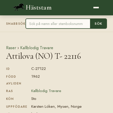
Häststam
SÖK
SNABBSÖK
Raser
›
Kallblodig Travare
Attilova (NO) T- 22116
C-27122
ID
1962
FÖDD
AVLIDEN
Kallblodig Travare
RAS
Sto
KÖN
Karsten Löken, Mysen, Norge
UPPFÖDARE