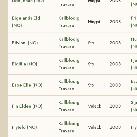
Don Johan (NO)
Hingst
2008
Travare
(N
Eigelands Eld
Kallblodig
Fri
Hingst
2008
(NO)
Travare
(N
Kallblodig
Hu
Eilvinni (NO)
Sto
2008
Travare
(N
Kallblodig
Fje
Eldlilja (NO)
Sto
2008
Travare
(N
Kallblodig
Es
Espe Elle (NO)
Sto
2008
Travare
(N
Kallblodig
Stj
Fin Elden (NO)
Valack
2008
Travare
(N
Kallblodig
Flyteld (NO)
Valack
2008
Fly
Travare