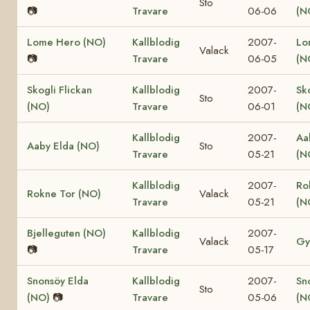
Sto
📷
Travare
06-06
(N
Lome Hero (NO)
Kallblodig
2007-
Lo
Valack
📷
Travare
06-05
(N
Skogli Flickan
Kallblodig
2007-
Sk
Sto
(NO)
Travare
06-01
(N
Kallblodig
2007-
Aa
Aaby Elda (NO)
Sto
Travare
05-21
(N
Kallblodig
2007-
Ro
Rokne Tor (NO)
Valack
Travare
05-21
(N
Bjelleguten (NO)
Kallblodig
2007-
Valack
Gy
📷
Travare
05-17
Snonsöy Elda
Kallblodig
2007-
Sn
Sto
(NO)
📷
Travare
05-06
(N