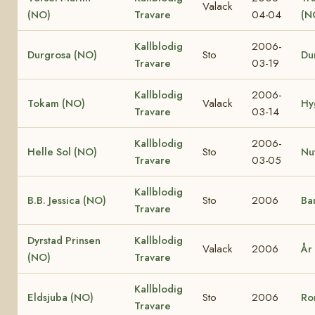
Valack
(NO)
Travare
04-04
(N
Kallblodig
2006-
Durgrosa (NO)
Sto
Du
Travare
03-19
Kallblodig
2006-
Tokam (NO)
Valack
Hy
Travare
03-14
Kallblodig
2006-
Helle Sol (NO)
Sto
Nu
Travare
03-05
Kallblodig
B.B. Jessica (NO)
Sto
2006
Ba
Travare
Dyrstad Prinsen
Kallblodig
Valack
2006
År
(NO)
Travare
Kallblodig
Eldsjuba (NO)
Sto
2006
Ro
Travare