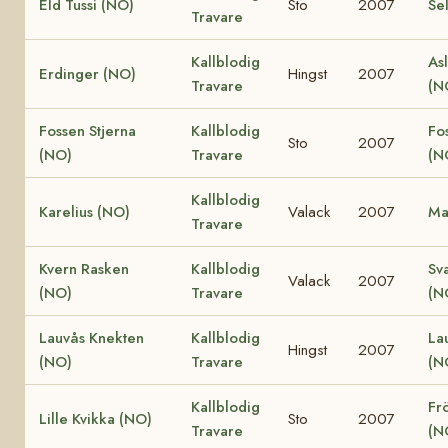
Eld Tussi (NO)
Sto
2007
Se
Travare
Kallblodig
Asl
Erdinger (NO)
Hingst
2007
Travare
(N
Fossen Stjerna
Kallblodig
Fo
Sto
2007
(NO)
Travare
(N
Kallblodig
Karelius (NO)
Valack
2007
Ma
Travare
Kvern Rasken
Kallblodig
Sv
Valack
2007
(NO)
Travare
(N
Lauvås Knekten
Kallblodig
La
Hingst
2007
(NO)
Travare
(N
Kallblodig
Fr
Lille Kvikka (NO)
Sto
2007
Travare
(N