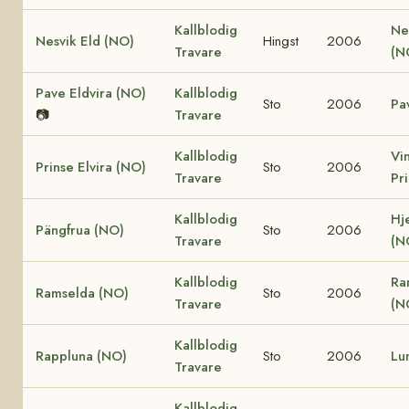
Kallblodig
Ne
Nesvik Eld (NO)
Hingst
2006
Travare
(N
Pave Eldvira (NO)
Kallblodig
Sto
2006
Pa
📷
Travare
Kallblodig
Vi
Prinse Elvira (NO)
Sto
2006
Travare
Pr
Kallblodig
Hj
Pängfrua (NO)
Sto
2006
Travare
(N
Kallblodig
Ra
Ramselda (NO)
Sto
2006
Travare
(N
Kallblodig
Rappluna (NO)
Sto
2006
Lu
Travare
Kallblodig