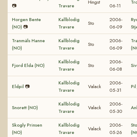
Hingst
Tro
📷
Travare
06-11
Horgen Bente
Kallblodig
2006-
Ry
Sto
(NO)
📷
Travare
06-09
St
Tranmäls Hanne
Kallblodig
2006-
Tr
Sto
(NO)
Travare
06-09
(N
Kallblodig
2006-
Fjord Elda (NO)
Sto
Si
Travare
06-08
Kallblodig
2006-
Eldpil
📷
Valack
Pil
Travare
05-31
Kallblodig
2006-
Snorett (NO)
Valack
An
Travare
05-30
Skogly Prinsen
Kallblodig
2006-
St
Valack
(NO)
Travare
05-26
(N