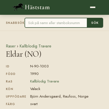
Häststam
SÖK
SNABBSÖK
Raser
›
Kallblodig Travare
Eldar (NO)
N-90-1003
ID
1990
FÖDD
Kallblodig Travare
RAS
Valack
KÖN
Björn Andersgaard, Raufoss, Norge
UPPFÖDARE
svart
FÄRG