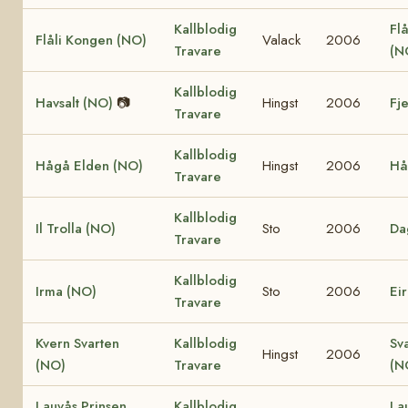
Kallblodig
Flå
Flåli Kongen (NO)
Valack
2006
Travare
(N
Kallblodig
Havsalt (NO)
📷
Hingst
2006
Fj
Travare
Kallblodig
Hågå Elden (NO)
Hingst
2006
Hå
Travare
Kallblodig
Il Trolla (NO)
Sto
2006
Da
Travare
Kallblodig
Irma (NO)
Sto
2006
Ei
Travare
Kvern Svarten
Kallblodig
Sv
Hingst
2006
(NO)
Travare
(N
Lauvås Prinsen
Kallblodig
La