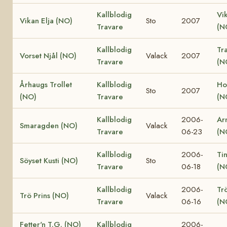
Kallblodig
Vi
Vikan Elja (NO)
Sto
2007
Travare
(N
Kallblodig
Tr
Vorset Njål (NO)
Valack
2007
Travare
(N
Århaugs Trollet
Kallblodig
Ho
Sto
2007
(NO)
Travare
(N
Kallblodig
2006-
Ar
Smaragden (NO)
Valack
Travare
06-23
(N
Kallblodig
2006-
Ti
Söyset Kusti (NO)
Sto
Travare
06-18
(N
Kallblodig
2006-
Tr
Trö Prins (NO)
Valack
Travare
06-16
(N
Fetter'n T.G. (NO)
Kallblodig
2006-