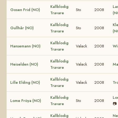
Kallblodig
La
Gosen Frid (NO)
Sto
2008
Travare
(N
Kallblodig
Kle
Gullhår (NO)
Sto
2008
Travare
(N
Kallblodig
Hansemann (NO)
Valack
2008
Wi
Travare
Kallblodig
Heiselden (NO)
Valack
2008
Ma
Travare
Kallblodig
Lille Elding (NO)
Valack
2008
Tro
Travare
Kallblodig
Lo
Lome Fröya (NO)
Sto
2008
Travare
📷
Kallblodig
Ne