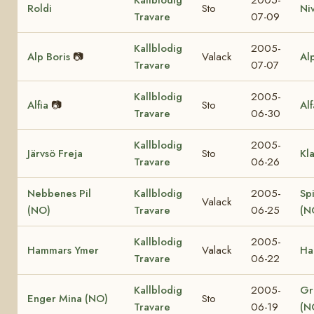
Roldi
Sto
Ni
Travare
07-09
Kallblodig
2005-
Alp Boris
📷
Valack
Al
Travare
07-07
Kallblodig
2005-
Alfia
📷
Sto
Al
Travare
06-30
Kallblodig
2005-
Järvsö Freja
Sto
Kl
Travare
06-26
Nebbenes Pil
Kallblodig
2005-
Sp
Valack
(NO)
Travare
06-25
(N
Kallblodig
2005-
Hammars Ymer
Valack
Ha
Travare
06-22
Kallblodig
2005-
Gr
Enger Mina (NO)
Sto
Travare
06-19
(N