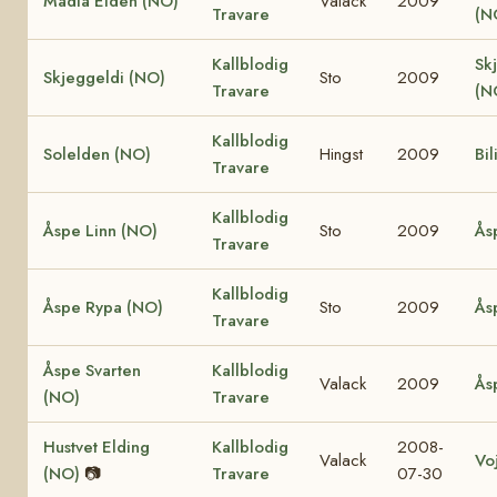
Madla Elden (NO)
Valack
2009
Travare
(N
Kallblodig
Sk
Skjeggeldi (NO)
Sto
2009
Travare
(N
Kallblodig
Solelden (NO)
Hingst
2009
Bil
Travare
Kallblodig
Åspe Linn (NO)
Sto
2009
Ås
Travare
Kallblodig
Åspe Rypa (NO)
Sto
2009
Ås
Travare
Åspe Svarten
Kallblodig
Valack
2009
Ås
(NO)
Travare
Hustvet Elding
Kallblodig
2008-
Valack
Vo
(NO)
📷
Travare
07-30