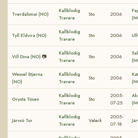
Kallblodig
Fa
Tverdalsmai (NO)
Sto
2006
Travare
(N
Kallblodig
Tyll Eldvira (NO)
Sto
2006
Ull
Travare
Kallblodig
Sal
Vill Dina (NO)
📷
Sto
2006
Travare
(N
Wessel Stjerna
Kallblodig
Ka
Sto
2006
(NO)
Travare
(N
Kallblodig
2005-
Ak
Grysta Tösen
Sto
Travare
07-25
(N
Kallblodig
2005-
Järvsö Tur
Valack
Jär
Travare
07-18
Kallblodig
2005-