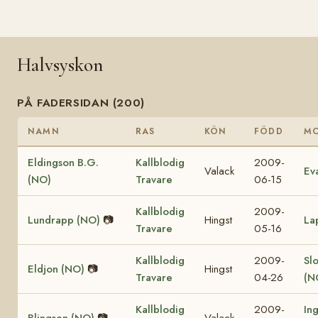
Halvsyskon
PÅ FADERSIDAN (200)
NAMN
RAS
KÖN
FÖDD
M
Eldingson B.G.
Kallblodig
2009-
Valack
Ev
(NO)
Travare
06-15
Kallblodig
2009-
Lundrapp (NO)
📷
Hingst
La
Travare
05-16
Kallblodig
2009-
Sl
Eldjon (NO)
📷
Hingst
Travare
04-26
(N
Kallblodig
2009-
In
Blingsen (NO)
📷
Valack