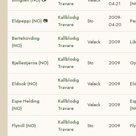
Travare
04-21
(N
Kallblodig
2009-
Eldpeppi (NO)
📷
Sto
Pe
Travare
04-20
Bertehövding
Kallblodig
Valack
2009
Li
(NO)
Travare
Kallblodig
Bjellestjerna (NO)
Sto
2009
Gy
Travare
Kallblodig
Eldnok (NO)
Valack
2009
Eld
Travare
Espe Helding
Kallblodig
Es
Valack
2009
(NO)
Travare
(N
Kallblodig
Flytvill (NO)
Sto
2009
Fly
Travare