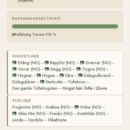
(linjeavel)
RASSAMMANSÄTTNING
Kallblodig Travare 100 %
HINGSTLINJE
📷
Elding (NO)
📷
Rappfot (NO)
📷
Granvar (NO)
—
—
—
📷
Vinvar (NO)
📷
Stegg (NO)
📷
Trygve (NO)
—
—
—
📷
Högnar
📷
Högne
📷
Kåre
📷
Dalegudbrand
—
—
—
—
Dölegubben
📷
Sterkoder
Toftebrun
—
—
—
Den gamle Toftehingsten
Hingst från Tofte i Dovre
—
STOLINJE
Frognvinni (NO)
Krakina (NO)
📷
Vidna (NO)
—
—
—
📷
Atlas Mia (NO)
Freidis (NO)
Svanhilda (NO)
—
—
—
Lenda
Opdöla
Vikabruna
—
—