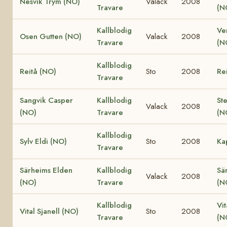
Nesvik Trym (NO)
Valack
2008
Travare
(N
Kallblodig
Ve
Osen Gutten (NO)
Valack
2008
Travare
(N
Kallblodig
Reitå (NO)
Sto
2008
Re
Travare
Sangvik Casper
Kallblodig
St
Valack
2008
(NO)
Travare
(N
Kallblodig
Sylv Eldi (NO)
Sto
2008
Ka
Travare
Särheims Elden
Kallblodig
Sä
Valack
2008
(NO)
Travare
(N
Kallblodig
Vit
Vital Sjanell (NO)
Sto
2008
Travare
(N