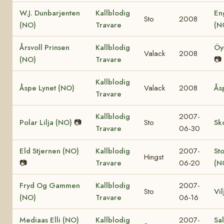
W.J. Dunbarjenten
Kallblodig
En
Sto
2008
(NO)
Travare
(N
Årsvoll Prinsen
Kallblodig
Öy
Valack
2008
(NO)
Travare
📷
Kallblodig
Åspe Lynet (NO)
Valack
2008
Ås
Travare
Kallblodig
2007-
Polar Lilja (NO)
📷
Sto
Sk
Travare
06-30
Eld Stjernen (NO)
Kallblodig
2007-
St
Hingst
📷
Travare
06-20
(N
Fryd Og Gammen
Kallblodig
2007-
Sto
Vi
(NO)
Travare
06-16
Mediaas Elli (NO)
Kallblodig
2007-
Sa