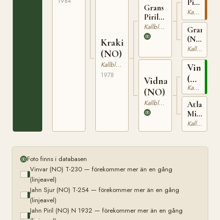
1984
Piril
Grans
(NO)
Kallblodig Travare
Piril
N
(NO)
Kallblodig Travare
Gransrap
1932
N
(NO)
Krakina
2039
T-
Kallblodig Travare
(NO)
1542
Kallblodig Travare
Vinvar
1978
(NO)
Vidna
Kallblodig Travare
T-
(NO)
230
Kallblodig Travare
Atlas
Mia
(NO)
Kallblodig Travare
T-
1076
Foto finns i databasen
Vinvar (NO) T-230 — förekommer mer än en gång
(linjeavel)
Jahn Sjur (NO) T-254 — förekommer mer än en gång
(linjeavel)
Jahn Piril (NO) N 1932 — förekommer mer än en gång