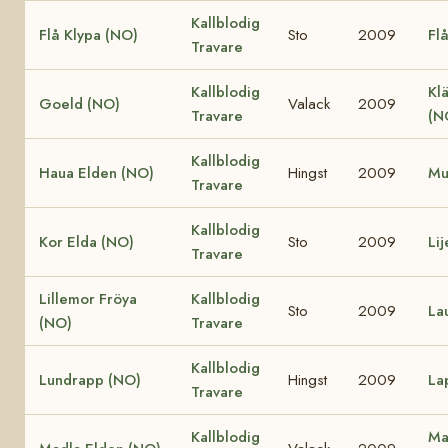
Kallblodig
Flå Klypa (NO)
Sto
2009
Fl
Travare
Kallblodig
Klä
Goeld (NO)
Valack
2009
Travare
(N
Kallblodig
Haua Elden (NO)
Hingst
2009
Mu
Travare
Kallblodig
Kor Elda (NO)
Sto
2009
Li
Travare
Lillemor Fröya
Kallblodig
Sto
2009
La
(NO)
Travare
Kallblodig
Lundrapp (NO)
Hingst
2009
La
Travare
Kallblodig
Ma