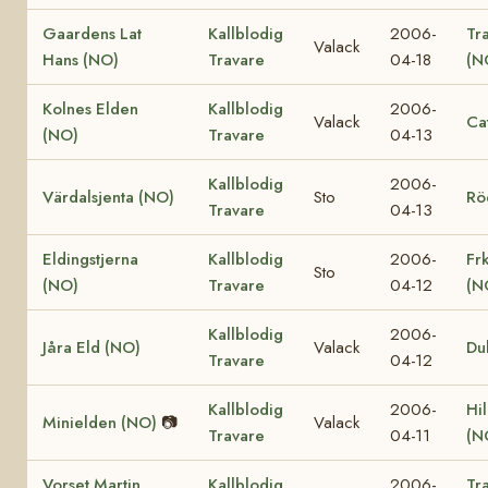
Gaardens Lat
Kallblodig
2006-
Tr
Valack
Hans (NO)
Travare
04-18
(N
Kolnes Elden
Kallblodig
2006-
Valack
Ca
(NO)
Travare
04-13
Kallblodig
2006-
Värdalsjenta (NO)
Sto
Rö
Travare
04-13
Eldingstjerna
Kallblodig
2006-
Fr
Sto
(NO)
Travare
04-12
(N
Kallblodig
2006-
Jåra Eld (NO)
Valack
Du
Travare
04-12
Kallblodig
2006-
Hi
Minielden (NO)
📷
Valack
Travare
04-11
(N
Vorset Martin
Kallblodig
2006-
Tr