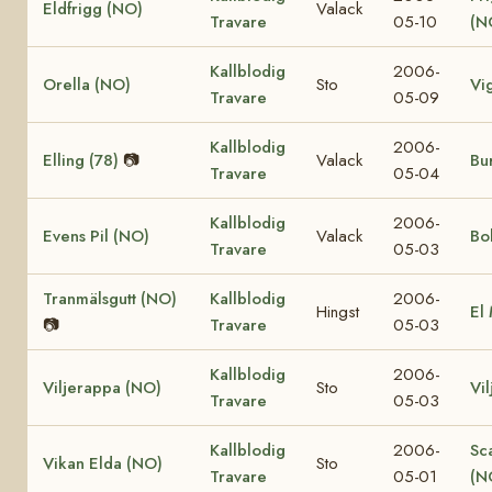
Eldfrigg (NO)
Valack
Travare
05-10
(N
Kallblodig
2006-
Orella (NO)
Sto
Vi
Travare
05-09
Kallblodig
2006-
Elling (78)
📷
Valack
Bur
Travare
05-04
Kallblodig
2006-
Evens Pil (NO)
Valack
Bo
Travare
05-03
Tranmälsgutt (NO)
Kallblodig
2006-
Hingst
El
📷
Travare
05-03
Kallblodig
2006-
Viljerappa (NO)
Sto
Vi
Travare
05-03
Kallblodig
2006-
Sc
Vikan Elda (NO)
Sto
Travare
05-01
(N