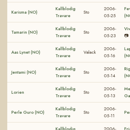
Kallblodig
2006-
Fe
Karisma (NO)
Sto
Travare
05-25
(N
Kallblodig
2006-
Vi
Tamarin (NO)
Sto
Travare
05-23
📷
Kallblodig
2006-
La
Aas Lynet (NO)
Valack
Travare
05-16
(N
Kallblodig
2006-
Ri
Jentami (NO)
Sto
Travare
05-14
(N
Kallblodig
2006-
Me
Lorien
Sto
Travare
05-13
Ga
Kallblodig
2006-
Perle Guro (NO)
Sto
Pe
Travare
05-11
Kallblodig
2006-
Fr