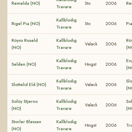
Remelda (NO)
Sto
2006
Re
Travare
Kallblodig
Rigel Pia (NO)
Sto
2006
Pi
Travare
Röyns Roseld
Kallblodig
Rö
Valack
2006
(NO)
Travare
(N
Kallblodig
En
Selden (NO)
Hingst
2006
Travare
(N
Kallblodig
Slo
Slottelid Eld (NO)
Valack
2006
Travare
(N
Solöy Stjerno
Kallblodig
So
Valack
2006
(NO)
Travare
(N
Storler Blessen
Kallblodig
Hingst
2006
Tro
(NO)
Travare