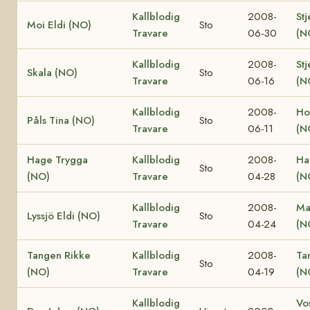
Kallblodig
2008-
Stj
Moi Eldi (NO)
Sto
Travare
06-30
(N
Kallblodig
2008-
Stj
Skala (NO)
Sto
Travare
06-16
(N
Kallblodig
2008-
Ho
Påls Tina (NO)
Sto
Travare
06-11
(N
Hage Trygga
Kallblodig
2008-
Ha
Sto
(NO)
Travare
04-28
(N
Kallblodig
2008-
Ma
Lyssjö Eldi (NO)
Sto
Travare
04-24
(N
Tangen Rikke
Kallblodig
2008-
Ta
Sto
(NO)
Travare
04-19
(N
Kallblodig
Vo