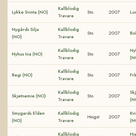
Kallblodig
Lykke Svinta (NO)
Sto
2007
Lu
Travare
Nygårds Silja
Kallblodig
Sto
2007
Bo
(NO)
Travare
Kallblodig
Ny
Nyhus Ina (NO)
Sto
2007
Travare
(N
Kallblodig
Regi (NO)
Sto
2007
Fr
Travare
Kallblodig
Sk
Skjetnemie (NO)
Sto
2007
Travare
(N
Smygards Elden
Kallblodig
Kv
Hingst
2007
(NO)
Travare
(N
Kallblodig
Hje