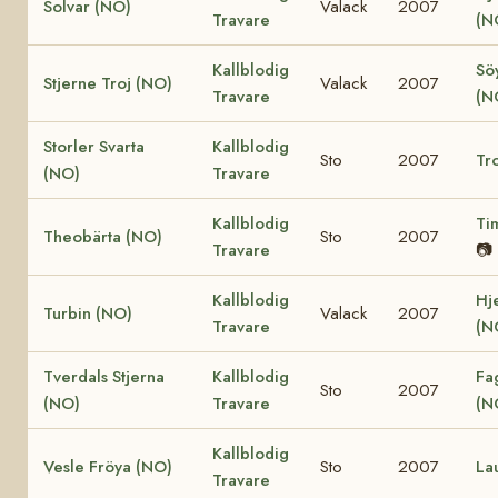
Solvar (NO)
Valack
2007
Travare
(N
Kallblodig
Söy
Stjerne Troj (NO)
Valack
2007
Travare
(N
Storler Svarta
Kallblodig
Sto
2007
Tro
(NO)
Travare
Kallblodig
Ti
Theobärta (NO)
Sto
2007
Travare
📷
Kallblodig
Hj
Turbin (NO)
Valack
2007
Travare
(N
Tverdals Stjerna
Kallblodig
Fa
Sto
2007
(NO)
Travare
(N
Kallblodig
Vesle Fröya (NO)
Sto
2007
La
Travare