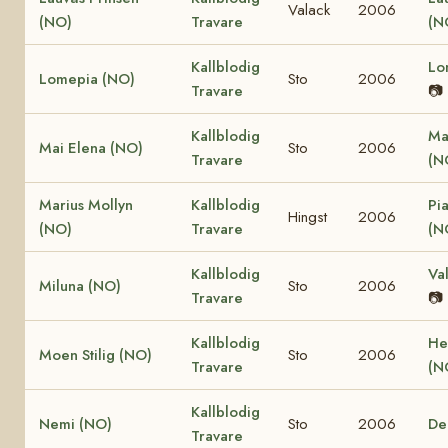
Valack
2006
(NO)
Travare
(N
Kallblodig
Lo
Lomepia (NO)
Sto
2006
Travare
📷
Kallblodig
Ma
Mai Elena (NO)
Sto
2006
Travare
(N
Marius Mollyn
Kallblodig
Pi
Hingst
2006
(NO)
Travare
(N
Kallblodig
Va
Miluna (NO)
Sto
2006
Travare
📷
Kallblodig
He
Moen Stilig (NO)
Sto
2006
Travare
(N
Kallblodig
Nemi (NO)
Sto
2006
De
Travare