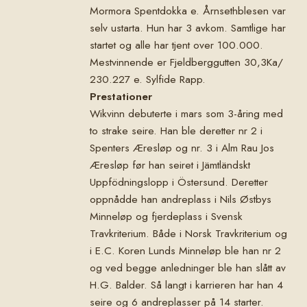
Mormora Spentdokka e. Årnsethblesen var
selv ustarta. Hun har 3 avkom. Samtlige har
startet og alle har tjent over 100.000.
Mestvinnende er Fjeldberggutten 30,3Ka/
230.227 e. Sylfide Rapp.
Prestationer
Wikvinn debuterte i mars som 3-åring med
to strake seire. Han ble deretter nr 2 i
Spenters Æresløp og nr. 3 i Alm Rau Jos
Æresløp før han seiret i Jämtländskt
Uppfödningslopp i Östersund. Deretter
oppnådde han andreplass i Nils Østbys
Minneløp og fjerdeplass i Svensk
Travkriterium. Både i Norsk Travkriterium og
i E.C. Koren Lunds Minneløp ble han nr 2
og ved begge anledninger ble han slått av
H.G. Balder. Så langt i karrieren har han 4
seire og 6 andreplasser på 14 starter.