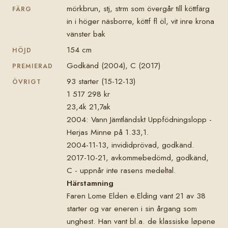
mörkbrun, stj, strm som övergår till köttfärg
FÄRG
in i höger näsborre, köttf fl öl, vit inre krona
vänster bak
154 cm
HÖJD
Godkänd (2004), C (2017)
PREMIERAD
93 starter (15-12-13)
ÖVRIGT
1 517 298 kr
23,4k 21,7ak
2004: Vann Jämtländskt Uppfödningslopp -
Herjas Minne på 1.33,1.
2004-11-13, invididprövad, godkänd.
2017-10-21, avkommebedömd, godkänd,
C - uppnår inte rasens medeltal.
Härstamning
Faren Lome Elden e.Elding vant 21 av 38
starter og var eneren i sin årgang som
unghest. Han vant bl.a. de klassiske løpene