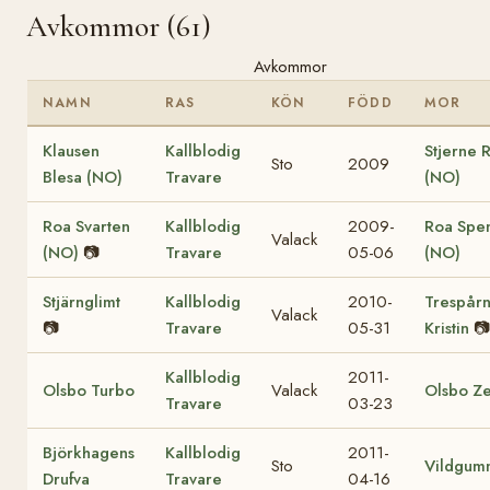
Avkommor (61)
Avkommor
NAMN
RAS
KÖN
FÖDD
MOR
Klausen
Kallblodig
Stjerne 
Sto
2009
Blesa (NO)
Travare
(NO)
Roa Svarten
Kallblodig
2009-
Roa Spe
Valack
(NO)
📷
Travare
05-06
(NO)
Stjärnglimt
Kallblodig
2010-
Trespårn
Valack
📷
Travare
05-31
Kristin
📷
Kallblodig
2011-
Olsbo Turbo
Valack
Olsbo Z
Travare
03-23
Björkhagens
Kallblodig
2011-
Sto
Vildgum
Drufva
Travare
04-16