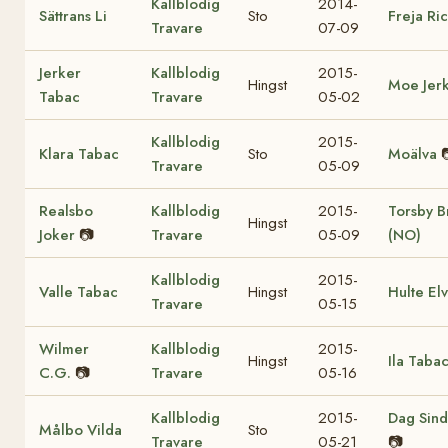
Kallblodig
2014-
Sättrans Li
Sto
Freja Ri
Travare
07-09
Jerker
Kallblodig
2015-
Hingst
Moe Jer
Tabac
Travare
05-02
Kallblodig
2015-
Klara Tabac
Sto
Moälva
Travare
05-09
Realsbo
Kallblodig
2015-
Torsby B
Hingst
Joker
📷
Travare
05-09
(NO)
Kallblodig
2015-
Valle Tabac
Hingst
Hulte El
Travare
05-15
Wilmer
Kallblodig
2015-
Hingst
Ila Taba
C.G.
📷
Travare
05-16
Kallblodig
2015-
Dag Sind
Målbo Vilda
Sto
Travare
05-21
📷