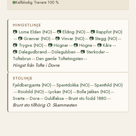
Kallblodig Travare 100 %
HINGSTLINJE
📷
Lome Elden (NO)
📷
Elding (NO)
📷
Rappfot (NO)
—
—
📷
Granvar (NO)
📷
Vinvar (NO)
📷
Stegg (NO)
—
—
—
—
📷
Trygve (NO)
📷
Högnar
📷
Högne
📷
Kåre
—
—
—
—
📷
Dalegudbrand
Dölegubben
📷
Sterkoder
—
—
—
Toftebrun
Den gamle Toftehingsten
—
—
Hingst från Tofte i Dovre
STOLINJE
Fjeldbergjenta (NO)
Spentdokka (NO)
Spenthild (NO)
—
—
Röishild (NO)
Lyckan (NO)
Bolla Jakken (NO)
—
—
—
—
Svarta
Dora
Guldfaksa
Brunt sto född 1880
—
—
—
—
Brunt sto tillhörig O. Skammesten