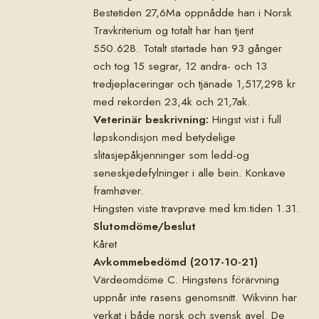
Bestetiden 27,6Ma oppnådde han i Norsk
Travkriterium og totalt har han tjent
550.628. Totalt startade han 93 gånger
och tog 15 segrar, 12 andra- och 13
tredjeplaceringar och tjänade 1,517,298 kr
med rekorden 23,4k och 21,7ak.
Veterinär beskrivning:
Hingst vist i full
løpskondisjon med betydelige
slitasjepåkjenninger som ledd-og
seneskjedefylninger i alle bein. Konkave
framhøver.
Hingsten viste travprøve med km.tiden 1.31.
Slutomdöme/beslut
Kåret
Avkommebedömd (2017-10-21)
Värdeomdöme C. Hingstens förärvning
uppnår inte rasens genomsnitt. Wikvinn har
verkat i både norsk och svensk avel. De