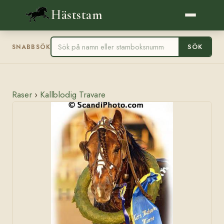
Häststam
SÖK
SNABBSÖK
Raser
›
Kallblodig Travare