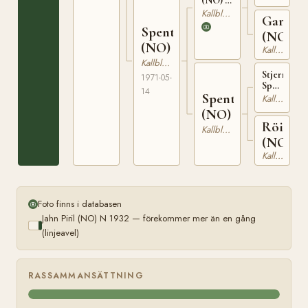
(NO) N
T-
1919
Kallblodig Travare
Garberg
231
Spentdokka
(NO)
(NO)
Kallblodig Travare
Kallblodig Travare
Stjerne
1971-05-
Spenter
14
Spenthild
(NO)
Kallblodig Travare
N
(NO)
1922
Röishil
Kallblodig Travare
(NO)
Kallblodig Travare
Foto finns i databasen
Jahn Piril (NO) N 1932 — förekommer mer än en gång
(linjeavel)
RASSAMMANSÄTTNING