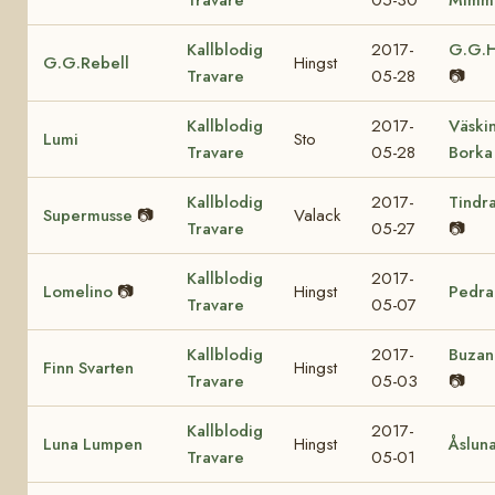
Kallblodig
2017-
G.G.H
G.G.Rebell
Hingst
Travare
05-28
📷
Kallblodig
2017-
Väski
Lumi
Sto
Travare
05-28
Borka
Kallblodig
2017-
Tindr
Supermusse
📷
Valack
Travare
05-27
📷
Kallblodig
2017-
Lomelino
📷
Hingst
Pedra
Travare
05-07
Kallblodig
2017-
Buzan
Finn Svarten
Hingst
Travare
05-03
📷
Kallblodig
2017-
Luna Lumpen
Hingst
Åslun
Travare
05-01