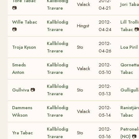
Tore Tabac
Kallblodig
2012-
Valack
Jori Tab
📷
Travare
04-21
Wille Tabac
Kallblodig
2012-
Lill Trolli
Hingst
📷
Travare
04-24
Tabac
📷
Kallblodig
2012-
Troja Kyson
Sto
Loa Piril
Travare
04-26
Smeds
Kallblodig
2012-
Qornetta
Valack
Anton
Travare
05-10
Tabac
Kallblodig
2012-
Gullviva
📷
Sto
Gulligul
Travare
05-13
Dammens
Kallblodig
2012-
Ranistjär
Valack
Wikson
Travare
05-14
Tabac
Kallblodig
2012-
Petronel
Yra Tabac
Sto
Travare
05-16
(NO)
📷