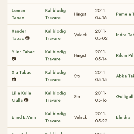
Loman
Kallblodig
2011-
Hingst
Pamela 
Tabac
Travare
04-16
Xander
Kallblodig
2011-
Valack
Indra Ta
Tabac
📷
Travare
05-02
Yller Tabac
Kallblodig
2011-
Hingst
Rilum Pi
📷
Travare
05-14
Xia Tabac
Kallblodig
2011-
Sto
Abba Ta
📷
Travare
05-15
Lilla Kulla
Kallblodig
2011-
Sto
Gulligul
Gulla
📷
Travare
05-16
Kallblodig
2011-
Elind E.Vinn
Valack
Elindra
Travare
05-22