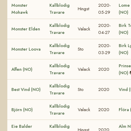
Monster
Kallblodig
2020-
Lome 
Hingst
Mohawk
Travare
05-29
(NO)
Kallblodig
2020-
Birk T
Monster Elden
Valack
Travare
04-27
(NO)
Kallblodig
2020-
Birk L
Monster Loova
Sto
Travare
03-29
(NO)
Kallblodig
Prinse
Affen (NO)
Valack
2020
Travare
(NO)
Kallblodig
Best Vind (NO)
Sto
2020
Vind 
Travare
Kallblodig
Björn (NO)
Valack
2020
Flöra
Travare
Eie Balder
Kallblodig
Alm N
Hingst
2020