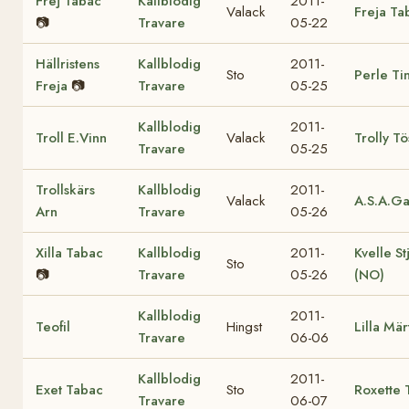
Frej Tabac
Kallblodig
2011-
Valack
Freja Ta
📷
Travare
05-22
Hällristens
Kallblodig
2011-
Sto
Perle Ti
Freja
📷
Travare
05-25
Kallblodig
2011-
Troll E.Vinn
Valack
Trolly Tö
Travare
05-25
Trollskärs
Kallblodig
2011-
Valack
A.S.A.G
Arn
Travare
05-26
Xilla Tabac
Kallblodig
2011-
Kvelle St
Sto
📷
Travare
05-26
(NO)
Kallblodig
2011-
Teofil
Hingst
Lilla Mär
Travare
06-06
Kallblodig
2011-
Exet Tabac
Sto
Roxette 
Travare
06-07