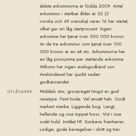
äldsta avkommorna är födda 2009. Antal
avkommor i startbar ålder är 52 (3
norska och 49 svenska) varav 16 har startat,
vilket ger en låg startprocent. Ingen
avkomma har tjänat över 500 000 kronor.
Av de tre avkommor som tjänat över 100
000 kronor är en ett sto. Avkommorna har
en låg prissumma per startande avkomma.
Wikvinn har ingen avelsgodkänd son.
Avelsindexet har sjunkit sedan
godkännandet.
Middels stor, grovpreget hingst av god
UTLÅTANDE
rasetype. Pent hode. Vel ansatt hals. Godt
markert manke. Liggende bog. Langt,
hellende og noe toppet kryss. Vist i noe
svakt hold. Inntået HF. Konkave framhøver.
Ledige, gode bevegelser i skritt og trav.