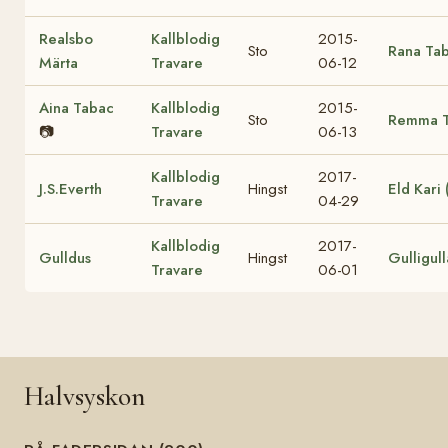
Realsbo
Kallblodig
2015-
Sto
Rana Ta
Märta
Travare
06-12
Aina Tabac
Kallblodig
2015-
Sto
Remma 
📷
Travare
06-13
Kallblodig
2017-
J.S.Everth
Hingst
Eld Kari
Travare
04-29
Kallblodig
2017-
Gulldus
Hingst
Gulligul
Travare
06-01
Halvsyskon