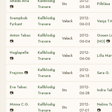
Smeds Alva
Kallblodig
2012-
Sto
Pilbläsa
📷
Travare
05-30
Svampbob
Kallblodig
2012-
Valack
Vanja T.
Fyrkant
Travare
06-03
Anton Tabac
Kallblodig
2012-
Gosen L
Valack
📷
Travare
06-04
(NO)
📷
Hoglapelle
Kallblodig
2012-
Valack
Lilla Mär
📷
Travare
06-06
Kallblodig
2012-
Frejvinn
📷
Valack
Sara G.
Travare
06-15
Eva Tabac
Kallblodig
2012-
Sto
Indra Ta
📷
Travare
06-28
Minna C.G.
Kallblodig
2012-
Nalina T
Sto
📷
Travare
07-01
📷