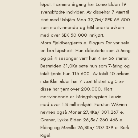
løpet. I samme årgang har Lome Elden 19
svenskfødte individer. Av dissehar 7 vært til
start med Uxbjärs Moa 32,7M/ SEK 65.500
som mestvinnende og hittil eneste avkom
med over SEK 50.000 innkjørt.
Mora Fjeldbergjenta e. Slogum Tor var selv
en bra løpshest. Hun debuterte som 5-åring
og på 4 sesonger vant hun 4 av 56 starter.
Bestetiden 31,0Ka satte hun som 7-åring og
totalt tjente hun 116.600. Av totalt 10 avkom
i startklar alder har 7 vært til start og 5 av
disse har tjent over 200.000. Klart
mestvinnende er kåringshingsten Lauvin
med over 1.8 mill innkjørt. Foruten Wikvinn
nevnes også Monar 27,4Ka/ 301.267 e.
Granar, Lykke Elden 26,5a/ 260.468 e.
Elding og Manillo 26,8Ka/ 207.379 e. Bork
Rigel.