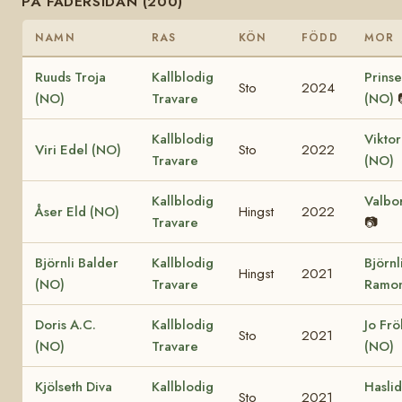
PÅ FADERSIDAN (200)
NAMN
RAS
KÖN
FÖDD
MOR
Ruuds Troja
Kallblodig
Prinse
Sto
2024
(NO)
Travare
(NO)
Kallblodig
Viktor
Viri Edel (NO)
Sto
2022
Travare
(NO)
Kallblodig
Valbo
Åser Eld (NO)
Hingst
2022
Travare
📷
Björnli Balder
Kallblodig
Björnl
Hingst
2021
(NO)
Travare
Ramon
Doris A.C.
Kallblodig
Jo Fr
Sto
2021
(NO)
Travare
(NO)
Kjölseth Diva
Kallblodig
Hasli
Sto
2021