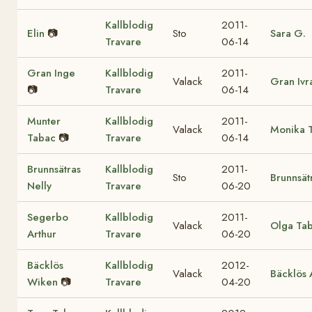
Kallblodig
2011-
Elin
📷
Sto
Sara G.
Travare
06-14
Gran Inge
Kallblodig
2011-
Valack
Gran Ivr
📷
Travare
06-14
Munter
Kallblodig
2011-
Valack
Monika 
Tabac
📷
Travare
06-14
Brunnsätras
Kallblodig
2011-
Sto
Brunnsät
Nelly
Travare
06-20
Segerbo
Kallblodig
2011-
Valack
Olga Ta
Arthur
Travare
06-20
Bäcklös
Kallblodig
2012-
Valack
Bäcklös 
Wiken
📷
Travare
04-20