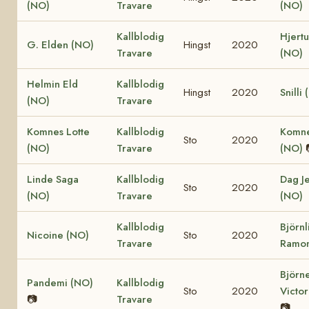
(NO)
Travare
(NO)
Kallblodig
Hjertu
G. Elden (NO)
Hingst
2020
Travare
(NO)
Helmin Eld
Kallblodig
Hingst
2020
Snilli
(NO)
Travare
Komnes Lotte
Kallblodig
Komne
Sto
2020
(NO)
Travare
(NO)
Linde Saga
Kallblodig
Dag J
Sto
2020
(NO)
Travare
(NO)
Kallblodig
Björnl
Nicoine (NO)
Sto
2020
Travare
Ramon
Björn
Pandemi (NO)
Kallblodig
Sto
2020
Victor
📷
Travare
📷