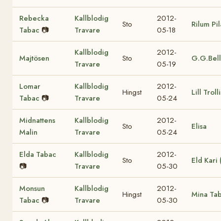
Rebecka
Kallblodig
2012-
Sto
Rilum Pi
Tabac
📷
Travare
05-18
Kallblodig
2012-
Majtösen
Sto
G.G.Bel
Travare
05-19
Lomar
Kallblodig
2012-
Hingst
Lill Trolli
Tabac
📷
Travare
05-24
Midnattens
Kallblodig
2012-
Sto
Elisa
Malin
Travare
05-24
Elda Tabac
Kallblodig
2012-
Sto
Eld Kari
📷
Travare
05-30
Monsun
Kallblodig
2012-
Hingst
Mina Ta
Tabac
📷
Travare
05-30