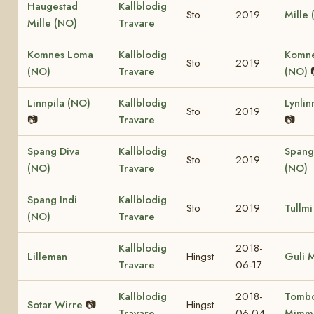
Haugestad
Kallblodig
Sto
2019
Mille
Mille (NO)
Travare
Komnes Loma
Kallblodig
Komne
Sto
2019
(NO)
Travare
(NO)
Linnpila (NO)
Kallblodig
Lynlin
Sto
2019
📷
Travare
📷
Spang Diva
Kallblodig
Spang
Sto
2019
(NO)
Travare
(NO)
Spang Indi
Kallblodig
Sto
2019
Tullmi
(NO)
Travare
Kallblodig
2018-
Lilleman
Hingst
Guli 
Travare
06-17
Kallblodig
2018-
Tomb
Sotar Wirre
📷
Hingst
Travare
06-04
Mimm