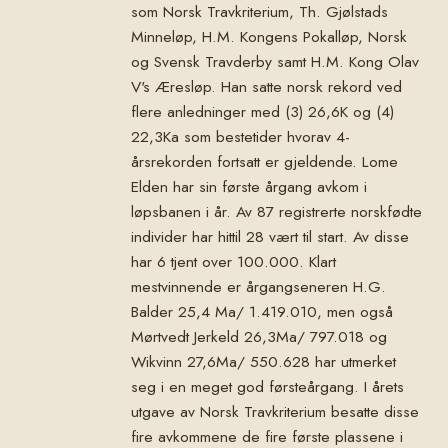
som Norsk Travkriterium, Th. Gjølstads
Minneløp, H.M. Kongens Pokalløp, Norsk
og Svensk Travderby samt H.M. Kong Olav
V's Æresløp. Han satte norsk rekord ved
flere anledninger med (3) 26,6K og (4)
22,3Ka som bestetider hvorav 4-
årsrekorden fortsatt er gjeldende. Lome
Elden har sin første årgang avkom i
løpsbanen i år. Av 87 registrerte norskfødte
individer har hittil 28 vært til start. Av disse
har 6 tjent over 100.000. Klart
mestvinnende er årgangseneren H.G.
Balder 25,4 Ma/ 1.419.010, men også
Mørtvedt Jerkeld 26,3Ma/ 797.018 og
Wikvinn 27,6Ma/ 550.628 har utmerket
seg i en meget god førsteårgang. I årets
utgave av Norsk Travkriterium besatte disse
fire avkommene de fire første plassene i