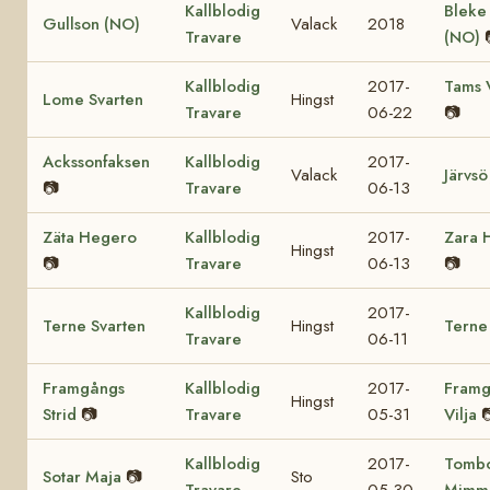
Kallblodig
Bleke
Gullson (NO)
Valack
2018
Travare
(NO)
Kallblodig
2017-
Tams 
Lome Svarten
Hingst
Travare
06-22
📷
Ackssonfaksen
Kallblodig
2017-
Valack
Järvsö
📷
Travare
06-13
Zäta Hegero
Kallblodig
2017-
Zara 
Hingst
📷
Travare
06-13
📷
Kallblodig
2017-
Terne Svarten
Hingst
Terne
Travare
06-11
Framgångs
Kallblodig
2017-
Framg
Hingst
Strid
📷
Travare
05-31
Vilja

Kallblodig
2017-
Tomb
Sotar Maja
📷
Sto
Travare
05-30
Mimm