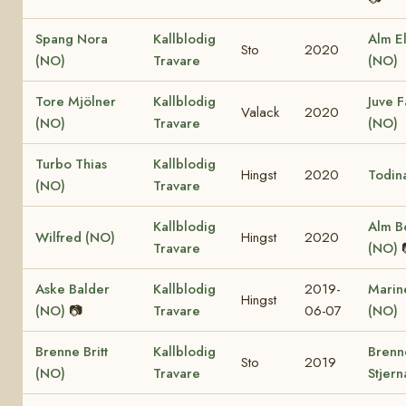
Spang Nora
Kallblodig
Alm El
Sto
2020
(NO)
Travare
(NO)
Tore Mjölner
Kallblodig
Juve F
Valack
2020
(NO)
Travare
(NO)
Turbo Thias
Kallblodig
Hingst
2020
Todin
(NO)
Travare
Kallblodig
Alm B
Wilfred (NO)
Hingst
2020
Travare
(NO)
Aske Balder
Kallblodig
2019-
Marine
Hingst
(NO)
📷
Travare
06-07
(NO)
Brenne Britt
Kallblodig
Brenn
Sto
2019
(NO)
Travare
Stjern