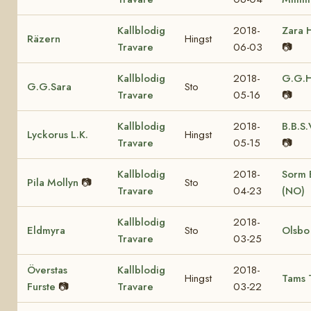
Kallblodig
2018-
Zara 
Räzern
Hingst
Travare
06-03
📷
Kallblodig
2018-
G.G.H
G.G.Sara
Sto
Travare
05-16
📷
Kallblodig
2018-
B.B.S.
Lyckorus L.K.
Hingst
Travare
05-15
📷
Kallblodig
2018-
Sorm B
Pila Mollyn
📷
Sto
Travare
04-23
(NO)
Kallblodig
2018-
Eldmyra
Sto
Olsbo
Travare
03-25
Överstas
Kallblodig
2018-
Hingst
Tams 
Furste
📷
Travare
03-22