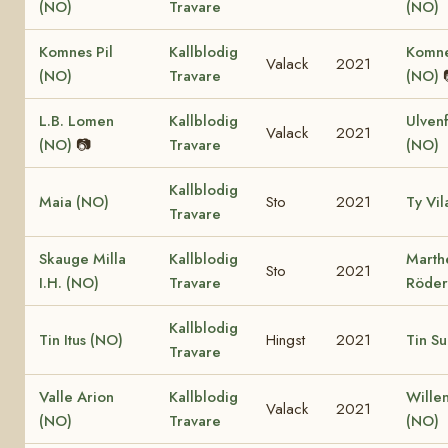
(NO)
Travare
(NO)
Komnes Pil
Kallblodig
Komne
Valack
2021
(NO)
Travare
(NO)
L.B. Lomen
Kallblodig
Ulven
Valack
2021
(NO)
📷
Travare
(NO)
Kallblodig
Maia (NO)
Sto
2021
Ty Vil
Travare
Skauge Milla
Kallblodig
Marth
Sto
2021
I.H. (NO)
Travare
Röder
Kallblodig
Tin Itus (NO)
Hingst
2021
Tin Su
Travare
Valle Arion
Kallblodig
Wille
Valack
2021
(NO)
Travare
(NO)