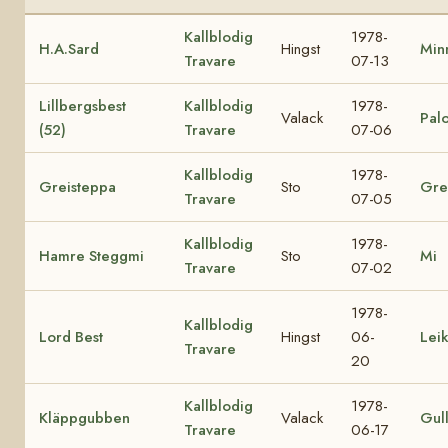
Kallblodig
1978-
H.A.Sard
Hingst
Min
Travare
07-13
Lillbergsbest
Kallblodig
1978-
Valack
Palo
(52)
Travare
07-06
Kallblodig
1978-
Greisteppa
Sto
Gre
Travare
07-05
Kallblodig
1978-
Hamre Steggmi
Sto
Mi
Travare
07-02
1978-
Kallblodig
Lord Best
Hingst
06-
Lei
Travare
20
Kallblodig
1978-
Kläppgubben
Valack
Gul
Travare
06-17