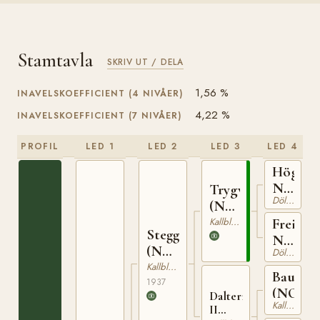
Stamtavla
SKRIV UT / DELA
1,56 %
INAVELSKOEFFICIENT (4 NIVÅER)
4,22 %
INAVELSKOEFFICIENT (7 NIVÅER)
PROFIL
LED 1
LED 2
LED 3
LED 4
Högnar
N
Trygve
Dölehäst
1208
(NO)
T-66
Kallblodig Travare
Freia
Stegg
N
(NO)
Dölehäst
5446
T-169
Kallblodig Travare
Baus
1937
(NO)
Dalterna
Kallblodig Travare
II