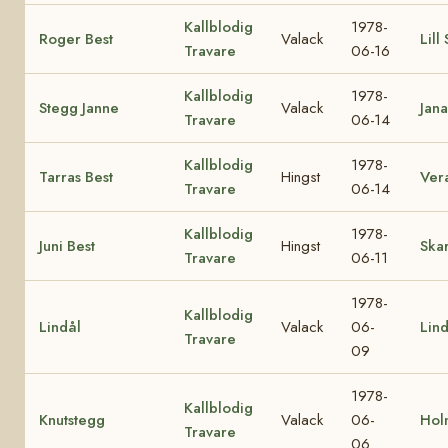
Kallblodig
1978-
Roger Best
Valack
Lill
Travare
06-16
Kallblodig
1978-
Stegg Janne
Valack
Jana
Travare
06-14
Kallblodig
1978-
Tarras Best
Hingst
Ver
Travare
06-14
Kallblodig
1978-
Juni Best
Hingst
Skar
Travare
06-11
1978-
Kallblodig
Lindål
Valack
06-
Lin
Travare
09
1978-
Kallblodig
Knutstegg
Valack
06-
Hol
Travare
06