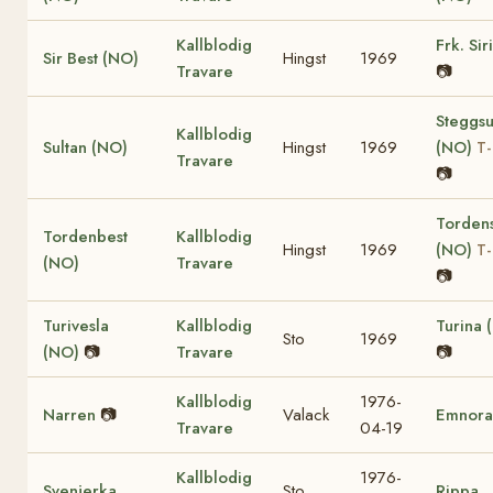
Kallblodig
Frk. Sir
Sir Best (NO)
Hingst
1969
Travare
📷
Steggsu
Kallblodig
Sultan (NO)
Hingst
1969
(NO)
T-
Travare
📷
Tordens
Tordenbest
Kallblodig
Hingst
1969
(NO)
T-
(NO)
Travare
📷
Turivesla
Kallblodig
Turina 
Sto
1969
(NO)
📷
Travare
📷
Kallblodig
1976-
Narren
📷
Valack
Emnora
Travare
04-19
Kallblodig
1976-
Svenjerka
Sto
Rippa