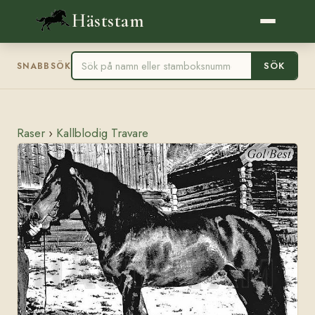
Häststam
SÖK
SNABBSÖK
Raser
›
Kallblodig Travare