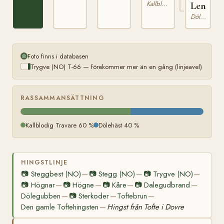
Kallblodig Travare
Lenda
Dölehäst
Foto finns i databasen
Trygve (NO) T-66 — förekommer mer än en gång (linjeavel)
RASSAMMANSÄTTNING
Kallblodig Travare 60 %
Dölehäst 40 %
HINGSTLINJE
📷
Steggbest (NO)
📷
Stegg (NO)
📷
Trygve (NO)
—
—
—
📷
Högnar
📷
Högne
📷
Kåre
📷
Dalegudbrand
—
—
—
—
Dölegubben
📷
Sterkoder
Toftebrun
—
—
—
Den gamle Toftehingsten
Hingst från Tofte i Dovre
—