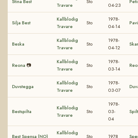
Stina Best
Sto
Peti
Travare
04-23
Kallblodig
1978-
Silja Best
Sto
Pavi
Travare
04-14
Kallblodig
1978-
Beska
Sto
Ska
Travare
04-12
Kallblodig
1978-
Reona
📷
Sto
Reo
Travare
03-14
Kallblodig
1978-
Duvstegga
Sto
Duv
Travare
03-07
1978-
Kallblodig
Bestspilta
Sto
03-
Spil
Travare
04
Kallblodig
Best Spensa (NO)
Sto
1978
Spe