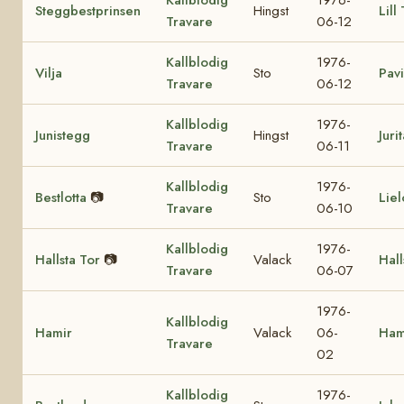
Kallblodig
1976-
Steggbestprinsen
Hingst
Lill
Travare
06-12
Kallblodig
1976-
Vilja
Sto
Pavi
Travare
06-12
Kallblodig
1976-
Junistegg
Hingst
Juri
Travare
06-11
Kallblodig
1976-
Bestlotta
📷
Sto
Liel
Travare
06-10
Kallblodig
1976-
Hallsta Tor
📷
Valack
Hall
Travare
06-07
1976-
Kallblodig
Hamir
Valack
06-
Ham
Travare
02
Kallblodig
1976-