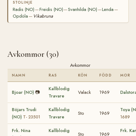
STOLINJE
Radis (NO)
Freidis (NO)
Svanhilda (NO)
Lenda
—
—
—
—
Opdöla
Vikabruna
—
Avkommor (30)
Avkommor
NAMN
RAS
KÖN
FÖDD
MOR
Kallblodig
Bjoar (NO)
📷
Valack
1969
Dalstor
Travare
Böjars Trudi
Kallblodig
Toya (
Sto
1969
(NO)
Travare
T- 23501
1689
Frk. Nina
Kallblodig
Frk. Ka
Sto
1969