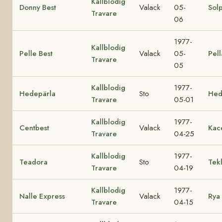
Kallblodig
Donny Best
Valack
05-
Sol
Travare
06
1977-
Kallblodig
Pelle Best
Valack
05-
Pell
Travare
05
Kallblodig
1977-
Hedepärla
Sto
Hed
Travare
05-01
Kallblodig
1977-
Centbest
Valack
Kac
Travare
04-25
Kallblodig
1977-
Teadora
Sto
Tek
Travare
04-19
Kallblodig
1977-
Nalle Express
Valack
Rya
Travare
04-15