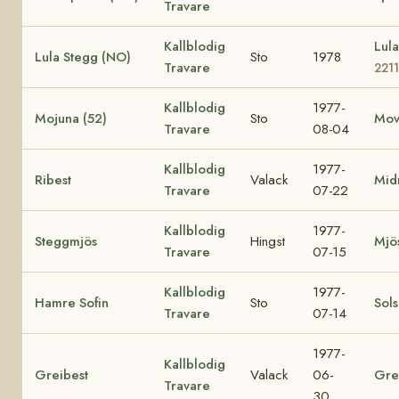
Travare
Kallblodig
Lul
Lula Stegg (NO)
Sto
1978
Travare
2211
Kallblodig
1977-
Mojuna (52)
Sto
Mov
Travare
08-04
Kallblodig
1977-
Ribest
Valack
Mid
Travare
07-22
Kallblodig
1977-
Steggmjös
Hingst
Mjö
Travare
07-15
Kallblodig
1977-
Hamre Sofin
Sto
Sol
Travare
07-14
1977-
Kallblodig
Greibest
Valack
06-
Gre
Travare
30