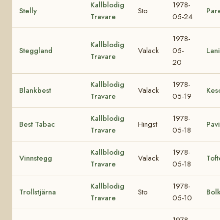
Kallblodig
1978-
Stelly
Sto
Pare
Travare
05-24
1978-
Kallblodig
Steggland
Valack
05-
Lani
Travare
20
Kallblodig
1978-
Blankbest
Valack
Kes
Travare
05-19
Kallblodig
1978-
Best Tabac
Hingst
Pav
Travare
05-18
Kallblodig
1978-
Vinnstegg
Valack
Toft
Travare
05-18
Kallblodig
1978-
Trollstjärna
Sto
Bol
Travare
05-10