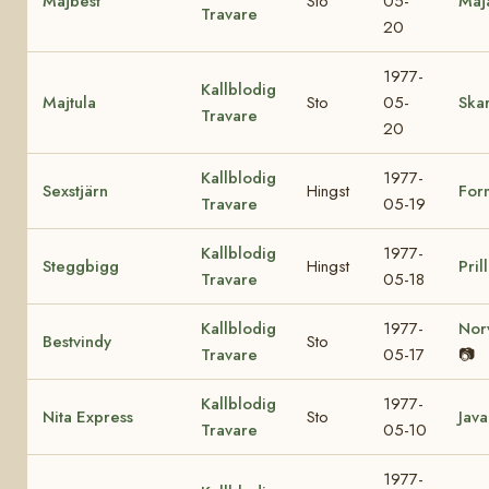
Majbest
Sto
05-
Maj
Travare
20
1977-
Kallblodig
Majtula
Sto
05-
Skar
Travare
20
Kallblodig
1977-
Sexstjärn
Hingst
For
Travare
05-19
Kallblodig
1977-
Steggbigg
Hingst
Pril
Travare
05-18
Kallblodig
1977-
Nor
Bestvindy
Sto
Travare
05-17
📷
Kallblodig
1977-
Nita Express
Sto
Java
Travare
05-10
1977-