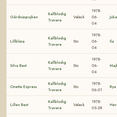
1978-
Kallblodig
Gårdnäspojken
Valack
06-
Juka
Travare
04
1978-
Kallblodig
Lillbläsa
Sto
06-
Ila
Travare
04
1978-
Kallblodig
Silva Best
Sto
06-
Maj
Travare
04
Kallblodig
1978-
Onette Express
Sto
Rya
Travare
06-01
Kallblodig
1978-
Lillen Best
Valack
Herd
Travare
05-28