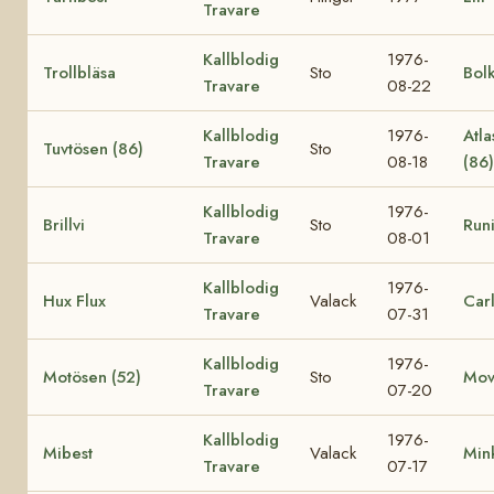
Travare
Kallblodig
1976-
Trollbläsa
Sto
Bol
Travare
08-22
Kallblodig
1976-
Atla
Tuvtösen (86)
Sto
Travare
08-18
(86
Kallblodig
1976-
Brillvi
Sto
Runi
Travare
08-01
Kallblodig
1976-
Hux Flux
Valack
Car
Travare
07-31
Kallblodig
1976-
Motösen (52)
Sto
Mov
Travare
07-20
Kallblodig
1976-
Mibest
Valack
Min
Travare
07-17