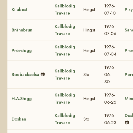
Kallblodig
1976-
Kilabest
Hingst
Pixy
Travare
07-10
Kallblodig
1976-
Brännbrun
Hingst
San
Travare
07-06
Kallblodig
1976-
Prövstegg
Hingst
Prö
Travare
07-04
1976-
Kallblodig
Bodbäckselsa
📷
Sto
06-
Per
Travare
30
Kallblodig
1976-
H.A.Stegg
Hingst
Min
Travare
06-25
Kallblodig
1976-
Dos
Doskan
Sto
Travare
06-23
📷