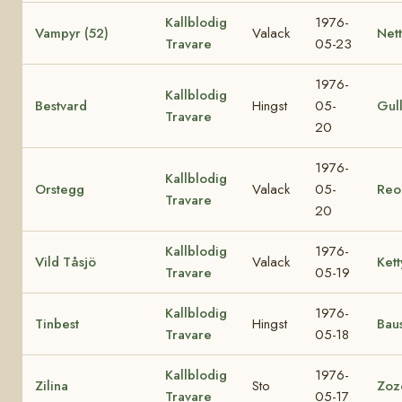
Kallblodig
1976-
Vampyr (52)
Valack
Nett
Travare
05-23
1976-
Kallblodig
Bestvard
Hingst
05-
Gul
Travare
20
1976-
Kallblodig
Orstegg
Valack
05-
Reo
Travare
20
Kallblodig
1976-
Vild Tåsjö
Valack
Kett
Travare
05-19
Kallblodig
1976-
Tinbest
Hingst
Baus
Travare
05-18
Kallblodig
1976-
Zilina
Sto
Zoz
Travare
05-17