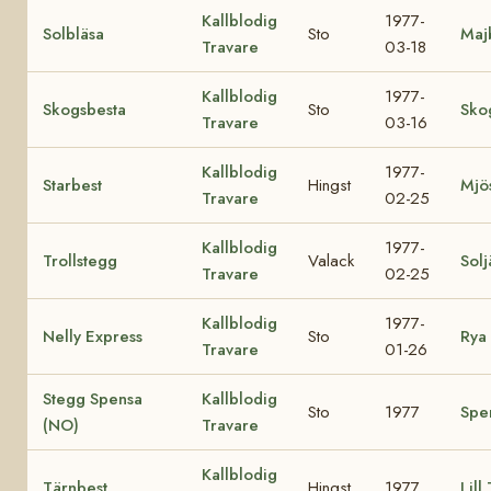
Kallblodig
1977-
Solbläsa
Sto
Maj
Travare
03-18
Kallblodig
1977-
Skogsbesta
Sto
Sko
Travare
03-16
Kallblodig
1977-
Starbest
Hingst
Mjös
Travare
02-25
Kallblodig
1977-
Trollstegg
Valack
Solj
Travare
02-25
Kallblodig
1977-
Nelly Express
Sto
Rya 
Travare
01-26
Stegg Spensa
Kallblodig
Sto
1977
Spe
(NO)
Travare
Kallblodig
Tärnbest
Hingst
1977
Lill