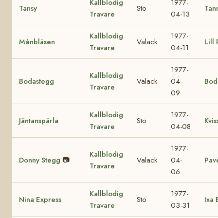
Kallblodig
1977-
Tansy
Sto
Tan
Travare
04-13
Kallblodig
1977-
Månbläsen
Valack
Lill
Travare
04-11
1977-
Kallblodig
Bodastegg
Valack
04-
Bod
Travare
09
Kallblodig
1977-
Jäntanspärla
Sto
Kvis
Travare
04-08
1977-
Kallblodig
Donny Stegg
📷
Valack
04-
Pave
Travare
06
Kallblodig
1977-
Nina Express
Sto
Ixa 
Travare
03-31