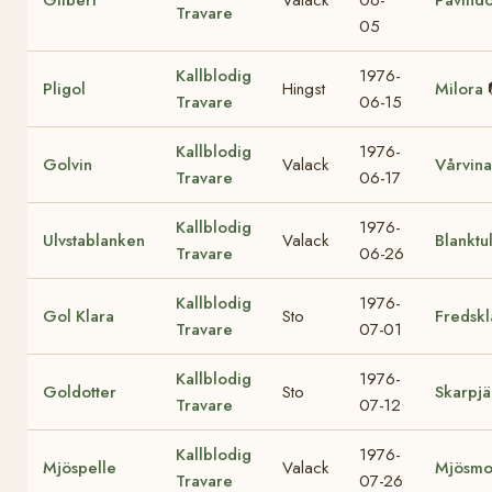
Gilbert
Valack
06-
Pavind
Travare
05
Kallblodig
1976-
Pligol
Hingst
Milora
Travare
06-15
Kallblodig
1976-
Golvin
Valack
Vårvina
Travare
06-17
Kallblodig
1976-
Ulvstablanken
Valack
Blanktu
Travare
06-26
Kallblodig
1976-
Gol Klara
Sto
Fredskl
Travare
07-01
Kallblodig
1976-
Goldotter
Sto
Skarpjä
Travare
07-12
Kallblodig
1976-
Mjöspelle
Valack
Mjösmo
Travare
07-26