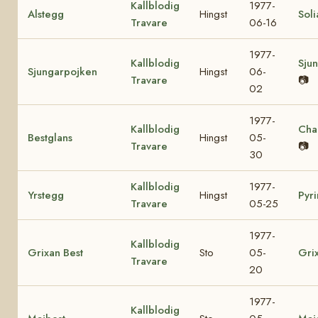
Kallblodig
1977-
Alstegg
Hingst
Soli
Travare
06-16
1977-
Kallblodig
Sjun
Sjungarpojken
Hingst
06-
Travare
📷
02
1977-
Kallblodig
Cha
Bestglans
Hingst
05-
Travare
📷
30
Kallblodig
1977-
Yrstegg
Hingst
Pyri
Travare
05-25
1977-
Kallblodig
Grixan Best
Sto
05-
Gri
Travare
20
1977-
Kallblodig