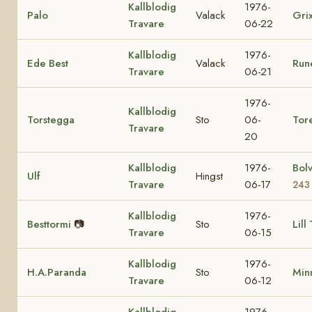
Kallblodig
1976-
Palo
Valack
Gri
Travare
06-22
Kallblodig
1976-
Ede Best
Valack
Run
Travare
06-21
1976-
Kallblodig
Torstegga
Sto
06-
Tor
Travare
20
Kallblodig
1976-
Bol
Ulf
Hingst
Travare
06-17
243
Kallblodig
1976-
Besttormi
📷
Sto
Lill
Travare
06-15
Kallblodig
1976-
H.A.Paranda
Sto
Min
Travare
06-12