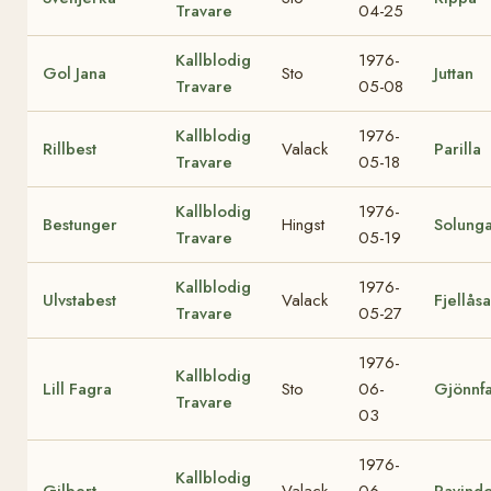
Travare
04-25
Kallblodig
1976-
Gol Jana
Sto
Juttan
Travare
05-08
Kallblodig
1976-
Rillbest
Valack
Parilla
Travare
05-18
Kallblodig
1976-
Bestunger
Hingst
Solung
Travare
05-19
Kallblodig
1976-
Ulvstabest
Valack
Fjellåsa
Travare
05-27
1976-
Kallblodig
Lill Fagra
Sto
06-
Gjönnf
Travare
03
1976-
Kallblodig