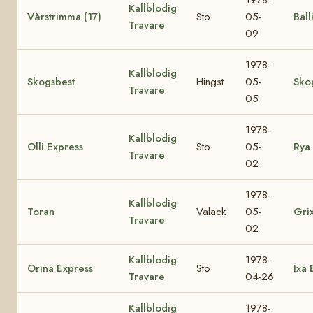
1978-
Kallblodig
Vårstrimma (17)
Sto
05-
Ball
Travare
09
1978-
Kallblodig
Skogsbest
Hingst
05-
Sko
Travare
05
1978-
Kallblodig
Olli Express
Sto
05-
Rya 
Travare
02
1978-
Kallblodig
Toran
Valack
05-
Gri
Travare
02
Kallblodig
1978-
Orina Express
Sto
Ixa 
Travare
04-26
Kallblodig
1978-