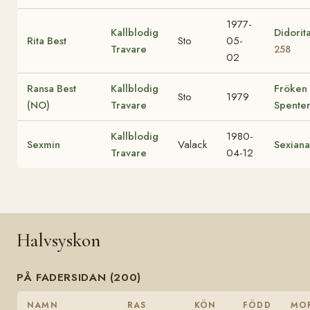
1977-
Kallblodig
Didorit
Rita Best
Sto
05-
Travare
258
02
Ransa Best
Kallblodig
Fröken
Sto
1979
(NO)
Travare
Spente
Kallblodig
1980-
Sexmin
Valack
Sexiana
Travare
04-12
Halvsyskon
PÅ FADERSIDAN (200)
NAMN
RAS
KÖN
FÖDD
MO