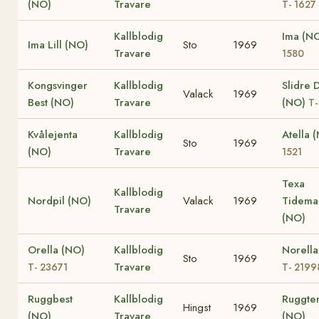
(NO)
Travare
T- 1627
Kallblodig
Ima (N
Ima Lill (NO)
Sto
1969
Travare
1580
Kongsvinger
Kallblodig
Slidre 
Valack
1969
Best (NO)
Travare
(NO)
T-
Kvålejenta
Kallblodig
Atella 
Sto
1969
(NO)
Travare
1521
Texa
Kallblodig
Nordpil (NO)
Valack
1969
Tidema
Travare
(NO)
Orella (NO)
Kallblodig
Norella
Sto
1969
Travare
T- 23671
T- 2199
Ruggbest
Kallblodig
Ruggte
Hingst
1969
(NO)
Travare
(NO)