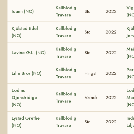
Kallblodig
Vig
Idunn (NO)
Sto
2022
Travare
(NO
Kjölstad Edel
Kallblodig
Kjö
Sto
2022
(NO)
Travare
Jer
Kallblodig
Mai
Lavine G.L. (NO)
Sto
2022
Travare
(NO
Kallblodig
Perl
Lille Bror (NO)
Hingst
2022
Travare
(NO
Lodins
Lod
Kallblodig
Gjenstridige
Valack
2022
Ma
Travare
(NO)
(NO
Lystad Grethe
Kallblodig
Ind
Sto
2022
(NO)
Travare
Lil