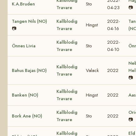
Kallblodig
2022-
Hag
K.A.Bruden
Sto
Travare
04-23
📷
Tangen Nils (NO)
Kallblodig
2022-
Tan
Hingst
📷
Travare
04-16
(NO
Kallblodig
2022-
Önnes Livia
Sto
Önn
Travare
04-10
Ne
Kallblodig
Bahus Bajas (NO)
Valack
2022
Hel
Travare
📷
Kallblodig
Banken (NO)
Hingst
2022
Aas
Travare
Kallblodig
Ori
Bork Ane (NO)
Sto
2022
Travare
📷
Kallblodig
Eld