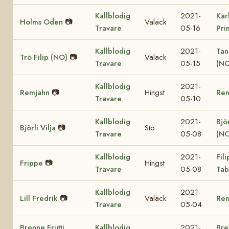
Kallblodig
2021-
Kar
Holms Oden
📷
Valack
Travare
05-16
Pri
Kallblodig
2021-
Tan
Trö Filip (NO)
📷
Valack
Travare
05-15
(NO
Kallblodig
2021-
Remjahn
📷
Hingst
Re
Travare
05-10
Kallblodig
2021-
Björ
Björli Vilja
📷
Sto
Travare
05-08
(NO
Kallblodig
2021-
Fil
Frippe
📷
Hingst
Travare
05-08
Tab
Kallblodig
2021-
Lill Fredrik
📷
Valack
Re
Travare
05-04
Brenne Frutti
Kallblodig
2021-
Bre