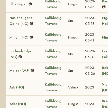
Kallblodig
2023-
Rac
Illbattingen
📷
Hingst
Travare
05-15
📷
Haslehaugens
Kallblodig
2023-
Eig
Sto
Odine (NO)
📷
Travare
05-13
Hel
Kallblodig
2023-
Minell (NO)
📷
Hingst
Min
Travare
05-11
Förlands Lilja
Kallblodig
2023-
För
Sto
(NO)
📷
Travare
05-01
Fak
Kallblodig
2023-
Bok
Maiken W.F.
📷
Sto
Travare
03-26
(NO
Kallblodig
Vig
Ask (NO)
Valack
2023
Travare
(NO
Kallblodig
Bre
Atlas (NO)
Hingst
2023
Travare
(NO