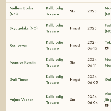
Mellem Borka
Kallblodig
Moe
Sto
2025
(NO)
Travare
(NO
Kallblodig
Fas
Skyggefaks (NO)
Hingst
2025
Travare
(NO
Kallblodig
2024-
Tek
Ros Jerven
Hingst
Travare
06-15
📷
Kallblodig
2024-
Mon
Monster Kerstin
Sto
Travare
06-11
Mer
Kallblodig
2024-
Guli Timon
Hingst
Gul
Travare
06-05
Als
Kallblodig
2024-
Vejmo Vacker
Sto
Jör
Travare
06-04
📷