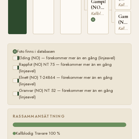
Gampila
N
Kallblodig Travare
(NO)
2077
T-
Kallblodig Travare
Gamina
24282
(NO)
T-
Kallblodig Travare
22078
Foto finns i databasen
Elding (NO) — förekommer mer än en gång (linjeavel)
Rappfot (NO) NT 75 — förekommer mer än en gång
(linjeavel)
Elnett (NO) T-24864 — förekommer mer än en gång
(linjeavel)
Granvar (NO) NT 52 — förekommer mer än en gång
(linjeavel)
RASSAMMANSÄTTNING
Kallblodig Travare 100 %