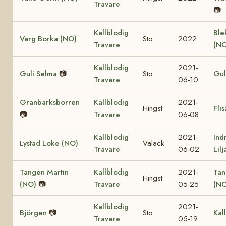
Travare
📷
Kallblodig
Ble
Varg Borka (NO)
Sto
2022
Travare
(NO
Kallblodig
2021-
Guli Selma
📷
Sto
Gul
Travare
06-10
Granbarksborren
Kallblodig
2021-
Hingst
Fli
📷
Travare
06-08
Kallblodig
2021-
Ind
Lystad Loke (NO)
Valack
Travare
06-02
Lil
Tangen Martin
Kallblodig
2021-
Tan
Hingst
(NO)
📷
Travare
05-25
(NO
Kallblodig
2021-
Björgen
📷
Sto
Kal
Travare
05-19