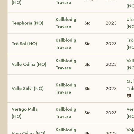
(NO)
Travare
(NO
Kallblodig
Uls
Teuphoria (NO)
Sto
2023
Travare
(NO
Kallblodig
Trö
Trö Sol (NO)
Sto
2023
Travare
(NO
Kallblodig
Val
Valle Odina (NO)
Sto
2023
Travare
(NO
Gyl
Kallblodig
Valle Sölvi (NO)
Sto
2023
Tid
Travare
📷
Vertigo Milla
Kallblodig
Ver
Sto
2023
(NO)
Travare
(NO
Kallblodig
Voj
Voje Odina (NO)
Sto
2023