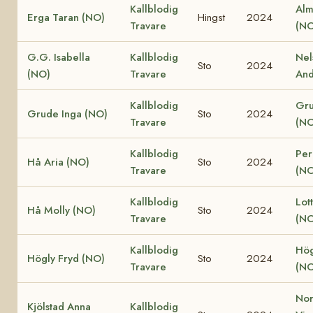
Kallblodig
Alm
Erga Taran (NO)
Hingst
2024
Travare
(NO
G.G. Isabella
Kallblodig
Nel
Sto
2024
(NO)
Travare
And
Kallblodig
Gru
Grude Inga (NO)
Sto
2024
Travare
(NO
Kallblodig
Per
Hå Aria (NO)
Sto
2024
Travare
(NO
Kallblodig
Lot
Hå Molly (NO)
Sto
2024
Travare
(NO
Kallblodig
Hög
Högly Fryd (NO)
Sto
2024
Travare
(NO
Nor
Kjölstad Anna
Kallblodig