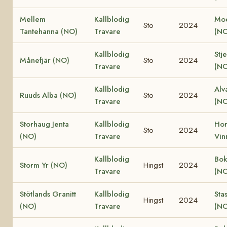
Mellem
Kallblodig
Moe
Sto
2024
Tantehanna (NO)
Travare
(NO
Kallblodig
Stj
Månefjär (NO)
Sto
2024
Travare
(NO
Kallblodig
Alv
Ruuds Alba (NO)
Sto
2024
Travare
(NO
Storhaug Jenta
Kallblodig
Ho
Sto
2024
(NO)
Travare
Vin
Kallblodig
Bok
Storm Yr (NO)
Hingst
2024
Travare
(NO
Stötlands Granitt
Kallblodig
Sta
Hingst
2024
(NO)
Travare
(NO