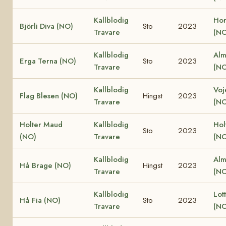
Kallblodig
Hor
Björli Diva (NO)
Sto
2023
Travare
(NO
Kallblodig
Alm
Erga Terna (NO)
Sto
2023
Travare
(NO
Kallblodig
Voj
Flag Blesen (NO)
Hingst
2023
Travare
(NO
Holter Maud
Kallblodig
Hol
Sto
2023
(NO)
Travare
(NO
Kallblodig
Alm
Hå Brage (NO)
Hingst
2023
Travare
(NO
Kallblodig
Lot
Hå Fia (NO)
Sto
2023
Travare
(NO