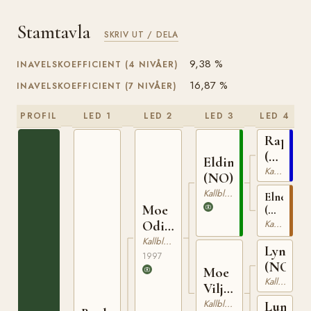
Stamtavla
SKRIV UT / DELA
9,38 %
INAVELSKOEFFICIENT (4 NIVÅER)
16,87 %
INAVELSKOEFFICIENT (7 NIVÅER)
PROFIL
LED 1
LED 2
LED 3
LED 4
Rappfo
(NO)
Elding
NT
Kallblodig Travare
(NO)
75
Kallblodig Travare
Elnett
Moe
(NO)
T-
Kallblodig Travare
Odin
24864
(NO)
Kallblodig Travare
Lyngsva
1997
(NO)
Moe
Kallblodig Travare
Vilja
(NO)
Kallblodig Travare
Lund