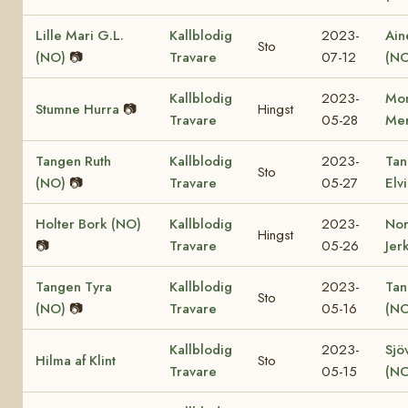
Lille Mari G.L.
Kallblodig
2023-
Ain
Sto
(NO)
📷
Travare
07-12
(NO
Kallblodig
2023-
Mon
Stumne Hurra
📷
Hingst
Travare
05-28
Mer
Tangen Ruth
Kallblodig
2023-
Tan
Sto
(NO)
📷
Travare
05-27
Elv
Holter Bork (NO)
Kallblodig
2023-
No
Hingst
📷
Travare
05-26
Jer
Tangen Tyra
Kallblodig
2023-
Tan
Sto
(NO)
📷
Travare
05-16
(NO
Kallblodig
2023-
Sjö
Hilma af Klint
Sto
Travare
05-15
(NO