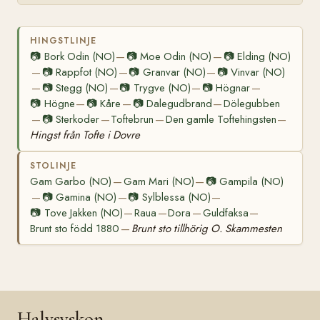
HINGSTLINJE
📷
Bork Odin (NO)
📷
Moe Odin (NO)
📷
Elding (NO)
—
—
📷
Rappfot (NO)
📷
Granvar (NO)
📷
Vinvar (NO)
—
—
—
📷
Stegg (NO)
📷
Trygve (NO)
📷
Högnar
—
—
—
—
📷
Högne
📷
Kåre
📷
Dalegudbrand
Dölegubben
—
—
—
📷
Sterkoder
Toftebrun
Den gamle Toftehingsten
—
—
—
—
Hingst från Tofte i Dovre
STOLINJE
Gam Garbo (NO)
Gam Mari (NO)
📷
Gampila (NO)
—
—
📷
Gamina (NO)
📷
Sylblessa (NO)
—
—
—
📷
Tove Jakken (NO)
Raua
Dora
Guldfaksa
—
—
—
—
Brunt sto född 1880
Brunt sto tillhörig O. Skammesten
—
Halvsyskon