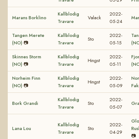
Kallblodig
2022-
Marans Borklino
Valack
Mar
Travare
05-24
Tangen Merete
Kallblodig
2022-
Tan
Sto
(NO)
📷
Travare
05-15
(NO
Skinnes Storm
Kallblodig
2022-
Fjo
Hingst
(NO)
📷
Travare
05-11
(NO
Norheim Finn
Kallblodig
2022-
No
Hingst
(NO)
📷
Travare
05-09
Fak
Kallblodig
2022-
Bork Grandi
Sto
Gra
Travare
05-07
Glo
Kallblodig
2022-
Lana Lou
Sto
Rus
Travare
04-29
📷