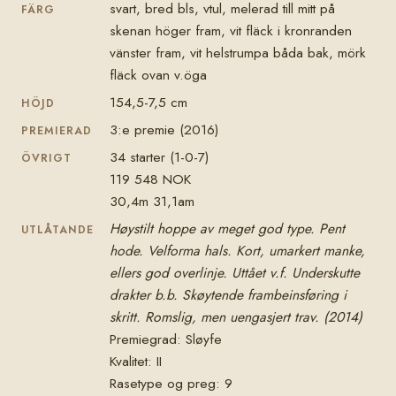
svart, bred bls, vtul, melerad till mitt på
FÄRG
skenan höger fram, vit fläck i kronranden
vänster fram, vit helstrumpa båda bak, mörk
fläck ovan v.öga
154,5-7,5 cm
HÖJD
3:e premie (2016)
PREMIERAD
34 starter (1-0-7)
ÖVRIGT
119 548 NOK
30,4m 31,1am
Høystilt hoppe av meget god type. Pent
UTLÅTANDE
hode. Velforma hals. Kort, umarkert manke,
ellers god overlinje. Uttået v.f. Underskutte
drakter b.b. Skøytende frambeinsføring i
skritt. Romslig, men uengasjert trav. (2014)
Premiegrad: Sløyfe
Kvalitet: II
Rasetype og preg: 9