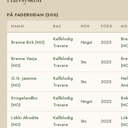
PÅ FADERSIDAN (200)
NAMN
RAS
KÖN
FÖDD
MO
Kallblodig
Bre
Brenne Birk (NO)
Hingst
2025
Travare
(NO
Brenne Vanja
Kallblodig
Bre
Sto
2025
(NO)
Travare
(NO
G.G. Jasmine
Kallblodig
Nel
Sto
2025
(NO)
Travare
And
Kringelandbo
Kallblodig
Bok
Hingst
2025
(NO)
Travare
(NO
Lökki Afrodite
Kallblodig
Lök
Sto
2025
(NO)
Travare
(NO