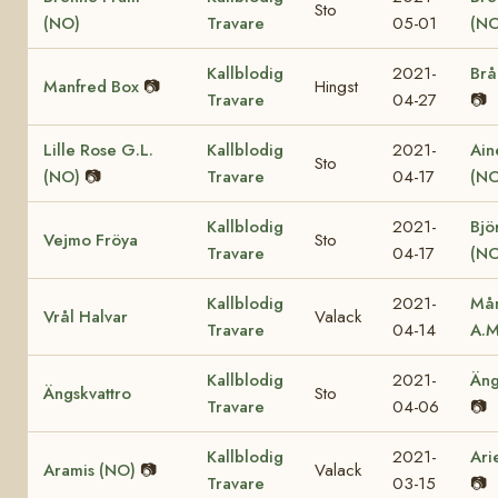
Sto
(NO)
Travare
05-01
(NO
Kallblodig
2021-
Brå
Manfred Box
📷
Hingst
Travare
04-27
📷
Lille Rose G.L.
Kallblodig
2021-
Ain
Sto
(NO)
📷
Travare
04-17
(NO
Kallblodig
2021-
Bjö
Vejmo Fröya
Sto
Travare
04-17
(NO
Kallblodig
2021-
Mån
Vrål Halvar
Valack
Travare
04-14
A.M
Kallblodig
2021-
Äng
Ängskvattro
Sto
Travare
04-06
📷
Kallblodig
2021-
Ari
Aramis (NO)
📷
Valack
Travare
03-15
📷