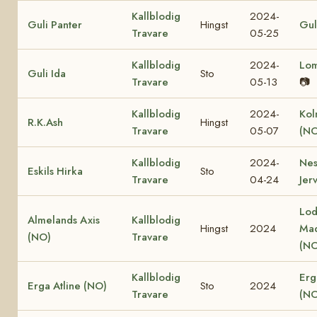
Kallblodig
2024-
Guli Panter
Hingst
Gul
Travare
05-25
Kallblodig
2024-
Lo
Guli Ida
Sto
Travare
05-13
📷
Kallblodig
2024-
Kol
R.K.Ash
Hingst
Travare
05-07
(NO
Kallblodig
2024-
Nes
Eskils Hirka
Sto
Travare
04-24
Jer
Lod
Almelands Axis
Kallblodig
Hingst
2024
Ma
(NO)
Travare
(NO
Kallblodig
Erg
Erga Atline (NO)
Sto
2024
Travare
(NO