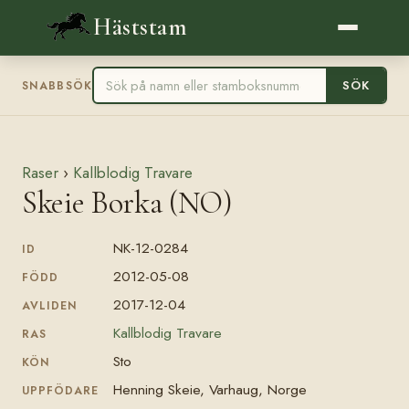
Häststam
SÖK
SNABBSÖK
Raser
›
Kallblodig Travare
Skeie Borka (NO)
NK-12-0284
ID
2012-05-08
FÖDD
2017-12-04
AVLIDEN
Kallblodig Travare
RAS
Sto
KÖN
Henning Skeie, Varhaug, Norge
UPPFÖDARE