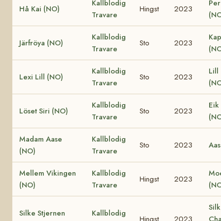
Kallblodig
Per
Hå Kai (NO)
Hingst
2023
Travare
(NO
Kallblodig
Kap
Järfröya (NO)
Sto
2023
Travare
(NO
Kallblodig
Lill
Lexi Lill (NO)
Sto
2023
Travare
(NO
Kallblodig
Eik
Löset Siri (NO)
Sto
2023
Travare
(NO
Madam Aase
Kallblodig
Sto
2023
Aas
(NO)
Travare
Mellem Vikingen
Kallblodig
Moe
Hingst
2023
(NO)
Travare
(NO
Sil
Silke Stjernen
Kallblodig
Hingst
2023
Cha