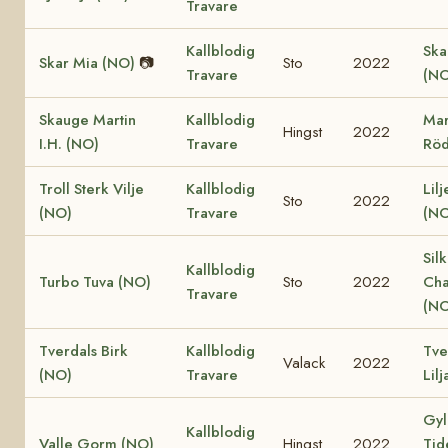
Travare
Kallblodig
Ska
Skar Mia (NO)
📷
Sto
2022
Travare
(NO
Skauge Martin
Kallblodig
Mar
Hingst
2022
I.H. (NO)
Travare
Röd
Troll Sterk Vilje
Kallblodig
Lil
Sto
2022
(NO)
Travare
(NO
Sil
Kallblodig
Turbo Tuva (NO)
Sto
2022
Cha
Travare
(NO
Tverdals Birk
Kallblodig
Tve
Valack
2022
(NO)
Travare
Lil
Gyl
Kallblodig
Valle Gorm (NO)
Hingst
2022
Tid