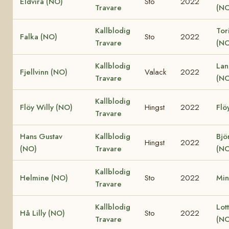
Eldvira (NO)
Sto
2022
Travare
(NO
Kallblodig
Tor
Falka (NO)
Sto
2022
Travare
(NO
Kallblodig
Lan
Fjellvinn (NO)
Valack
2022
Travare
(NO
Kallblodig
Flöy Willy (NO)
Hingst
2022
Flö
Travare
Hans Gustav
Kallblodig
Bjö
Hingst
2022
(NO)
Travare
(NO
Kallblodig
Helmine (NO)
Sto
2022
Min
Travare
Kallblodig
Lot
Hå Lilly (NO)
Sto
2022
Travare
(NO