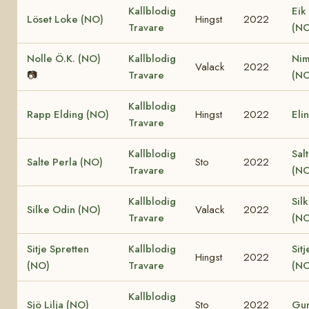
Kallblodig
Eik
Löset Loke (NO)
Hingst
2022
Travare
(NO
Nolle Ö.K. (NO)
Kallblodig
Nim
Valack
2022
📷
Travare
(NO
Kallblodig
Rapp Elding (NO)
Hingst
2022
Eli
Travare
Kallblodig
Sal
Salte Perla (NO)
Sto
2022
Travare
(NO
Kallblodig
Sil
Silke Odin (NO)
Valack
2022
Travare
(NO
Sitje Spretten
Kallblodig
Sitj
Hingst
2022
(NO)
Travare
(NO
Kallblodig
Sjö Lilja (NO)
Sto
2022
Gun