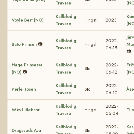
Travare
(NO
Kallblodig
Kon
Voyle Best (NO)
Hingst
2023
Travare
(NO
Jär
Kallblodig
2022-
Bato Prinsen
📷
Hingst
Mos
Travare
06-15
📷
Hage Prinsessa
Kallblodig
2022-
Fröy
Sto
(NO)
📷
Travare
06-12
(NO
Kallblodig
2022-
Perle Tösen
Sto
Åse
Travare
06-10
Kallblodig
2022-
W.M.Lillebror
Hingst
Til
Travare
06-04
Kallblodig
2022-
Kar
Dragsveds Ava
Sto
Travare
05-29
Pri