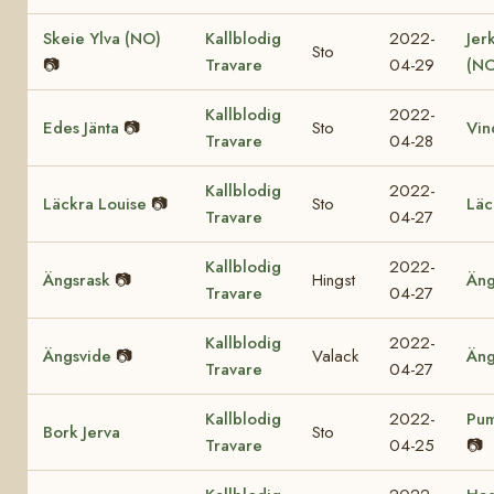
Skeie Ylva (NO)
Kallblodig
2022-
Jer
Sto
📷
Travare
04-29
(NO
Kallblodig
2022-
Edes Jänta
📷
Sto
Vin
Travare
04-28
Kallblodig
2022-
Läckra Louise
📷
Sto
Läc
Travare
04-27
Kallblodig
2022-
Ängsrask
📷
Hingst
Äng
Travare
04-27
Kallblodig
2022-
Ängsvide
📷
Valack
Äng
Travare
04-27
Kallblodig
2022-
Pum
Bork Jerva
Sto
Travare
04-25
📷