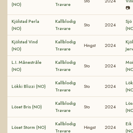
Sto
2024
Vin
(NO)
Travare
📷
Kjölstad Perla
Kallblodig
Sjö
Sto
2024
(NO)
Travare
(NO
Kjölstad Vind
Kallblodig
Kjö
Hingst
2024
(NO)
Travare
Jer
L.I. Månestråle
Kallblodig
Moi
Sto
2024
(NO)
Travare
(NO
Kallblodig
Lök
Lökki Blizzi (NO)
Sto
2024
Travare
(NO
Kallblodig
Lös
Löset Bris (NO)
Sto
2024
Travare
(NO
Kallblodig
Eik
Löset Storm (NO)
Hingst
2024
Travare
(NO