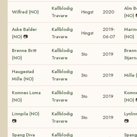
Kallblodig
Alm B
Wilfred (NO)
Hingst
2020
Travare
(NO)
Aske Balder
Kallblodig
2019-
Marine
Hingst
(NO)
📷
Travare
06-07
(NO)
Brenne Britt
Kallblodig
Brenn
Sto
2019
(NO)
Travare
Stjern
Haugestad
Kallblodig
Sto
2019
Mille
Mille (NO)
Travare
Komnes Loma
Kallblodig
Komne
Sto
2019
(NO)
Travare
(NO)
Linnpila (NO)
Kallblodig
Lynlin
Sto
2019
📷
Travare
📷
Spang Diva
Kallblodig
Spang