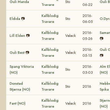
Guli Manda
Sto
Guli B
Travare
06-22
Kallblodig
2016-
Eldida
📷
Sto
O.Dyr
Travare
06-05
Kallblodig
2016-
Saman
Lill Elden
📷
Valack
Travare
05-26
📷
Kallblodig
2016-
Guli 
Guli Best
📷
Valack
Travare
05-15
📷
Spang Viktoria
Kallblodig
2016-
Alm El
Sto
(NO)
Travare
03-03
(NO)
Donstad
Kallblodig
Nebb
Sto
2016
Stjerna (NO)
Travare
Spika
Kallblodig
Stjern
Fant (NO)
Valack
2016
Travare
(NO)