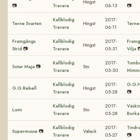
Hingst
📷
Travare
06-13
📷
Kallblodig
2017-
Terne Svarten
Hingst
Terne
Travare
06-11
Framgångs
Kallblodig
2017-
Framg
Hingst
Strid
📷
Travare
05-31
Vilja

Kallblodig
2017-
Tomb
Sotar Maja
📷
Sto
Travare
05-30
Mimm
Kallblodig
2017-
G.G.H
G.G.Rebell
Hingst
Travare
05-28
📷
Kallblodig
2017-
Väski
Lumi
Sto
Travare
05-28
Borka
Kallblodig
2017-
Tindr
Supermusse
📷
Valack
Travare
05-27
📷