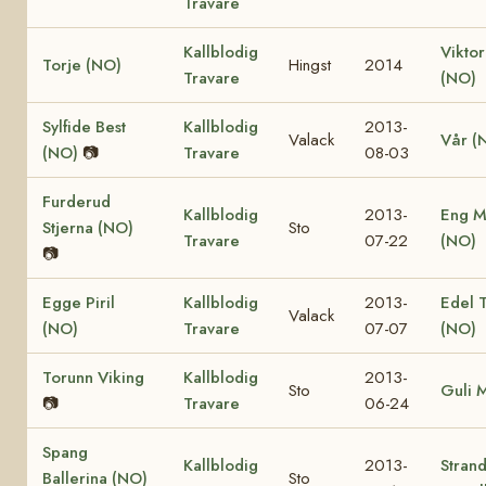
Travare
Kallblodig
Viktor
Torje (NO)
Hingst
2014
Travare
(NO)
Sylfide Best
Kallblodig
2013-
Valack
Vår (
(NO)
📷
Travare
08-03
Furderud
Kallblodig
2013-
Eng M
Stjerna (NO)
Sto
Travare
07-22
(NO)
📷
Egge Piril
Kallblodig
2013-
Edel 
Valack
(NO)
Travare
07-07
(NO)
Torunn Viking
Kallblodig
2013-
Sto
Guli 
📷
Travare
06-24
Spang
Kallblodig
2013-
Stran
Ballerina (NO)
Sto