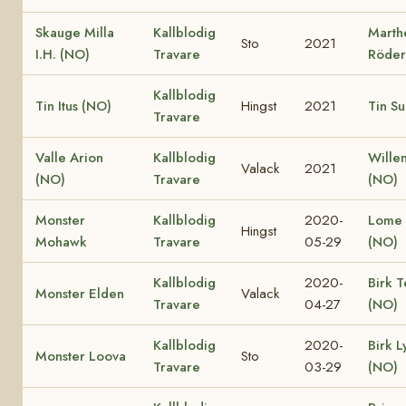
Skauge Milla
Kallblodig
Marth
Sto
2021
I.H. (NO)
Travare
Röder
Kallblodig
Tin Itus (NO)
Hingst
2021
Tin Su
Travare
Valle Arion
Kallblodig
Wille
Valack
2021
(NO)
Travare
(NO)
Monster
Kallblodig
2020-
Lome 
Hingst
Mohawk
Travare
05-29
(NO)
Kallblodig
2020-
Birk T
Monster Elden
Valack
Travare
04-27
(NO)
Kallblodig
2020-
Birk L
Monster Loova
Sto
Travare
03-29
(NO)