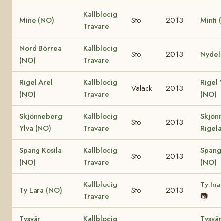
Kallblodig
Mine (NO)
Sto
2013
Minti 
Travare
Nord Börrea
Kallblodig
Sto
2013
Nydel
(NO)
Travare
Rigel Arel
Kallblodig
Rigel 
Valack
2013
(NO)
Travare
(NO)
Skjönneberg
Kallblodig
Skjön
Sto
2013
Ylva (NO)
Travare
Rigel
Spang Kosila
Kallblodig
Spang
Sto
2013
(NO)
Travare
(NO)
Kallblodig
Ty Ina
Ty Lara (NO)
Sto
2013
Travare
📷
Tysvär
Kallblodig
Tysvär