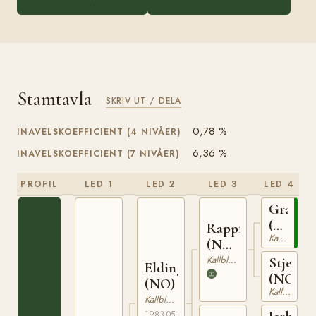
Stamtavla
SKRIV UT / DELA
0,78 %
INAVELSKOEFFICIENT (4 NIVÅER)
6,36 %
INAVELSKOEFFICIENT (7 NIVÅER)
PROFIL
LED 1
LED 2
LED 3
LED 4
Granva
(NO)
Rappfot
Kallblodig Travare
NT
(NO)
52
NT
Kallblodig Travare
Stjernef
Elding
75
(NO)
(NO)
Kallblodig Travare
Kallblodig Travare
1983-05-