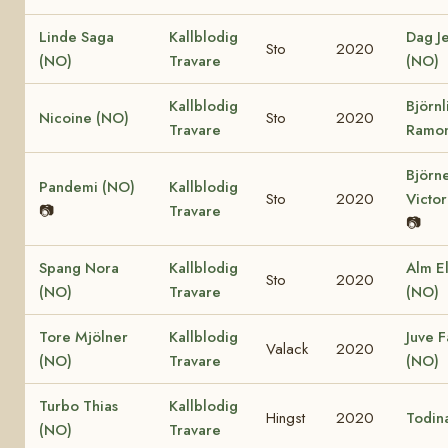
Linde Saga
Kallblodig
Dag J
Sto
2020
(NO)
Travare
(NO)
Kallblodig
Björnl
Nicoine (NO)
Sto
2020
Travare
Ramon
Björn
Pandemi (NO)
Kallblodig
Sto
2020
Victor
📷
Travare
📷
Spang Nora
Kallblodig
Alm El
Sto
2020
(NO)
Travare
(NO)
Tore Mjölner
Kallblodig
Juve F
Valack
2020
(NO)
Travare
(NO)
Turbo Thias
Kallblodig
Hingst
2020
Todin
(NO)
Travare