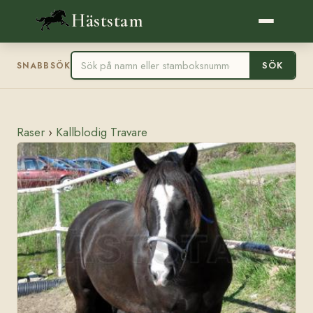
Häststam
SÖK
SNABBSÖK
Raser
›
Kallblodig Travare