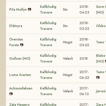
Kallblodig
2018-
Sorm B
Pila Mollyn
📷
Sto
Travare
04-23
(NO)
Kallblodig
2018-
Eldmyra
Sto
Olsbo
Travare
03-25
Överstas
Kallblodig
2018-
Hingst
Tams 
Furste
📷
Travare
03-22
Kallblodig
Bleke
Gullson (NO)
Valack
2018
Travare
(NO)
Kallblodig
2017-
Tams 
Lome Svarten
Hingst
Travare
06-22
📷
Ackssonfaksen
Kallblodig
2017-
Valack
Järvsö
📷
Travare
06-13
Zäta Hegero
Kallblodig
2017-
Zara 