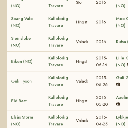
Sto
2016
(NO)
Travare
(NO)
Spang Vale
Kallblodig
Moe 
Hingst
2016
(NO)
Travare
(NO)
Steinsloke
Kallblodig
Valack
2016
Rufsa
(NO)
Travare
Kallblodig
2015-
Lille K
Eiken (NO)
Hingst
Travare
06-16
(NO)
Kallblodig
2015-
Guli 
Guli Tyson
Valack
Travare
05-26
📷
Kallblodig
2015-
Axelin
Eld Best
Hingst
Travare
05-20
📷
Elsås Storm
Kallblodig
2015-
Lykkje
Valack
(NO)
Travare
04-25
(NO)