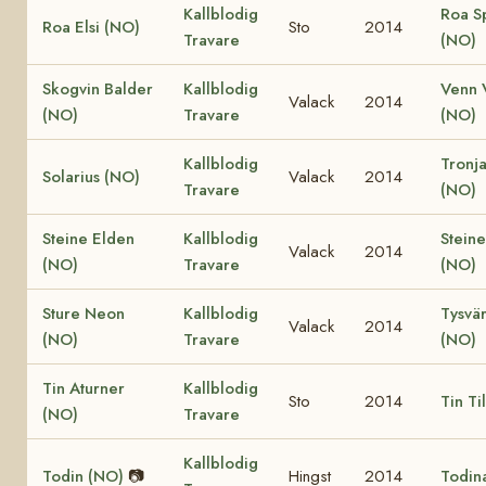
Kallblodig
Roa S
Roa Elsi (NO)
Sto
2014
Travare
(NO)
Skogvin Balder
Kallblodig
Venn 
Valack
2014
(NO)
Travare
(NO)
Kallblodig
Tronja
Solarius (NO)
Valack
2014
Travare
(NO)
Steine Elden
Kallblodig
Steine
Valack
2014
(NO)
Travare
(NO)
Sture Neon
Kallblodig
Tysvär
Valack
2014
(NO)
Travare
(NO)
Tin Aturner
Kallblodig
Sto
2014
Tin Ti
(NO)
Travare
Kallblodig
Todin (NO)
📷
Hingst
2014
Todin