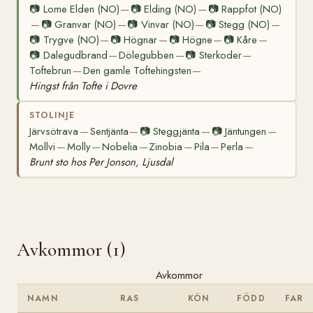
📷
Lome Elden (NO)
📷
Elding (NO)
📷
Rappfot (NO)
—
—
📷
Granvar (NO)
📷
Vinvar (NO)
📷
Stegg (NO)
—
—
—
—
📷
Trygve (NO)
📷
Högnar
📷
Högne
📷
Kåre
—
—
—
—
📷
Dalegudbrand
Dölegubben
📷
Sterkoder
—
—
—
Toftebrun
Den gamle Toftehingsten
—
—
Hingst från Tofte i Dovre
STOLINJE
Järvsötrava
Sentjänta
📷
Steggjänta
📷
Jäntungen
—
—
—
—
Mollvi
Molly
Nobelia
Zinobia
Pila
Perla
—
—
—
—
—
—
Brunt sto hos Per Jonson, Ljusdal
Avkommor (1)
Avkommor
NAMN
RAS
KÖN
FÖDD
FAR