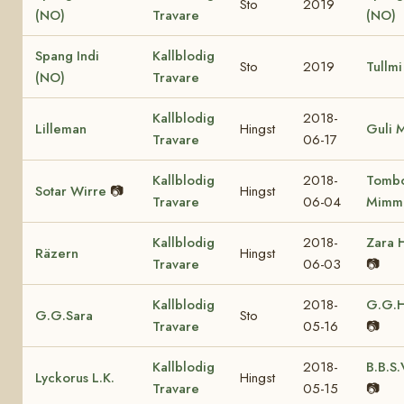
Sto
2019
(NO)
Travare
(NO)
Spang Indi
Kallblodig
Sto
2019
Tullmi
(NO)
Travare
Kallblodig
2018-
Lilleman
Hingst
Guli 
Travare
06-17
Kallblodig
2018-
Tomb
Sotar Wirre
📷
Hingst
Travare
06-04
Mimm
Kallblodig
2018-
Zara 
Räzern
Hingst
Travare
06-03
📷
Kallblodig
2018-
G.G.H
G.G.Sara
Sto
Travare
05-16
📷
Kallblodig
2018-
B.B.S.
Lyckorus L.K.
Hingst
Travare
05-15
📷