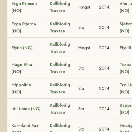
Erga Prinsen
Kallblodig
Alm L
Hingst
2014
(NO)
Travare
(NO)
Erga Stjerna
Kallblodig
Sjefss
Sto
2014
(NO)
Travare
(NO)
Kallblodig
Flytin (NO)
Hingst
2014
Flytlil
Travare
Hage Elna
Kallblodig
Torpa
Sto
2014
(NO)
Travare
(NO)
Hippoline
Kallblodig
Troll 
Sto
2014
(NO)
Travare
(NO)
Kallblodig
Rapps
Idu Loma (NO)
Sto
2014
Travare
(NO)
Karmland Faxi
Kallblodig
Hövåg
Sto
2014