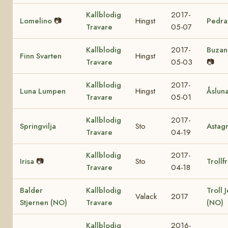
Kallblodig
2017-
Lomelino
📷
Hingst
Pedra
Travare
05-07
Kallblodig
2017-
Buzan
Finn Svarten
Hingst
Travare
05-03
📷
Kallblodig
2017-
Luna Lumpen
Hingst
Åslun
Travare
05-01
Kallblodig
2017-
Springvilja
Sto
Astag
Travare
04-19
Kallblodig
2017-
Irisa
📷
Sto
Trollf
Travare
04-18
Balder
Kallblodig
Troll 
Valack
2017
Stjernen (NO)
Travare
(NO)
Kallblodig
2016-