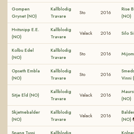
Gompen
Kallblodig
Rise 
Sto
2016
Grynet (NO)
Travare
(NO)
Hvitsnipp E.E.
Kallblodig
Valack
2016
Silo S
(NO)
Travare
Kolbu Edel
Kallblodig
Sto
2016
Mijom
(NO)
Travare
Opseth Embla
Kallblodig
Smeds
Sto
2016
(NO)
Travare
Vinni
Kallblodig
Maurs
Sitje Eld (NO)
Valack
2016
Travare
(NO)
Skjetnebalder
Kallblodig
Balder
Valack
2016
(NO)
Travare
(NO)
Spang Tussi
Kallblodig
Kolne