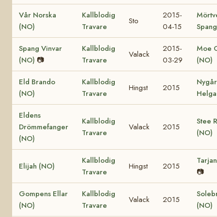
Vår Norska
Kallblodig
2015-
Mörtv
Sto
(NO)
Travare
04-15
Spang
Spang Vinvar
Kallblodig
2015-
Moe 
Valack
(NO)
📷
Travare
03-29
(NO)
Eld Brando
Kallblodig
Nygå
Hingst
2015
(NO)
Travare
Helga
Eldens
Kallblodig
Stee 
Drömmefanger
Valack
2015
Travare
(NO)
(NO)
Kallblodig
Tarja
Elijah (NO)
Hingst
2015
Travare
📷
Gompens Ellar
Kallblodig
Soleb
Valack
2015
(NO)
Travare
(NO)