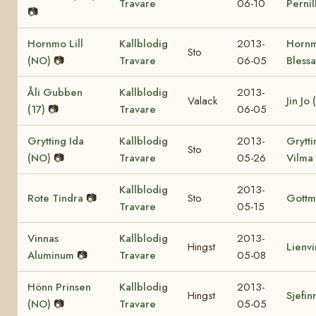
Travare
06-10
Pernil
📷
Hornmo Lill
Kallblodig
2013-
Horn
Sto
(NO)
📷
Travare
06-05
Bless
Åli Gubben
Kallblodig
2013-
Valack
Jin Jo 
(17)
📷
Travare
06-05
Grytting Ida
Kallblodig
2013-
Grytti
Sto
(NO)
📷
Travare
05-26
Vilma
Kallblodig
2013-
Rote Tindra
📷
Sto
Gottm
Travare
05-15
Vinnas
Kallblodig
2013-
Hingst
Lienv
Aluminum
📷
Travare
05-08
Hönn Prinsen
Kallblodig
2013-
Hingst
Sjefin
(NO)
📷
Travare
05-05