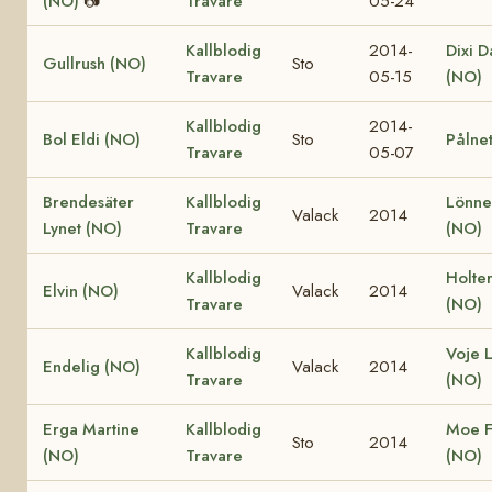
(NO)
📷
Travare
05-24
Kallblodig
2014-
Dixi D
Gullrush (NO)
Sto
Travare
05-15
(NO)
Kallblodig
2014-
Bol Eldi (NO)
Sto
Pålnet
Travare
05-07
Brendesäter
Kallblodig
Lönne
Valack
2014
Lynet (NO)
Travare
(NO)
Kallblodig
Holte
Elvin (NO)
Valack
2014
Travare
(NO)
Kallblodig
Voje L
Endelig (NO)
Valack
2014
Travare
(NO)
Erga Martine
Kallblodig
Moe F
Sto
2014
(NO)
Travare
(NO)