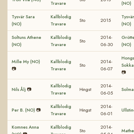
Travare
(NO)
Tysvär Sara
Kallblodig
Tysvä
Sto
2015
(NO)
Travare
(NO)
Soltuns Athene
Kallblodig
2014-
Grött
Sto
(NO)
Travare
06-30
(NO)
Hongs
Mille My (NO)
Kallblodig
2014-
Sto
Sokka
📷
Travare
06-07
📷
Kallblodig
2014-
Nils Ålj
📷
Hingst
Solma
Travare
06-05
Kallblodig
2014-
Per B. (NO)
📷
Hingst
Ullsti
Travare
06-01
Komnes Anna
Kallblodig
2014-
Sto
Mathe