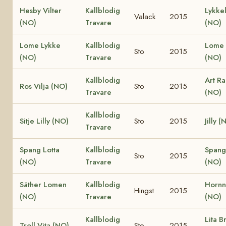
Hesby Vilter
Kallblodig
Lykkel
Valack
2015
(NO)
Travare
(NO)
Lome Lykke
Kallblodig
Lome 
Sto
2015
(NO)
Travare
(NO)
Kallblodig
Art R
Ros Vilja (NO)
Sto
2015
Travare
(NO)
Kallblodig
Sitje Lilly (NO)
Sto
2015
Jilly (
Travare
Spang Lotta
Kallblodig
Spang
Sto
2015
(NO)
Travare
(NO)
Säther Lomen
Kallblodig
Hornne
Hingst
2015
(NO)
Travare
(NO)
Kallblodig
Lita B
Troll Vita (NO)
Sto
2015