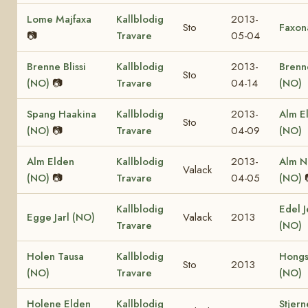
Lome Majfaxa
Kallblodig
2013-
Sto
Faxon
📷
Travare
05-04
Brenne Blissi
Kallblodig
2013-
Brenn
Sto
(NO)
📷
Travare
04-14
(NO)
Spang Haakina
Kallblodig
2013-
Alm El
Sto
(NO)
📷
Travare
04-09
(NO)
Alm Elden
Kallblodig
2013-
Alm N
Valack
(NO)
📷
Travare
04-05
(NO)
Kallblodig
Edel J
Egge Jarl (NO)
Valack
2013
Travare
(NO)
Holen Tausa
Kallblodig
Hongs
Sto
2013
(NO)
Travare
(NO)
Holene Elden
Kallblodig
Stjern