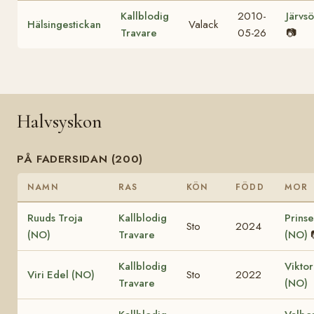
Kallblodig
2010-
Järvsö
Hälsingestickan
Valack
Travare
05-26
📷
Halvsyskon
PÅ FADERSIDAN (200)
NAMN
RAS
KÖN
FÖDD
MOR
Ruuds Troja
Kallblodig
Prinse
Sto
2024
(NO)
Travare
(NO)
Kallblodig
Viktor
Viri Edel (NO)
Sto
2022
Travare
(NO)