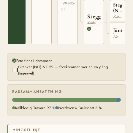
1983-05-
Steggbest
21
(NO)
Steggjänta
T-
Kallblodig Travare
233
Kallblodig Travare
Jäntun
Nordsvensk Brukshäst
Foto finns i databasen
Granvar (NO) NT 52 — förekommer mer än en gång
(linjeavel)
RASSAMMANSÄTTNING
Kallblodig Travare 97 %
Nordsvensk Brukshäst 3 %
HINGSTLINJE