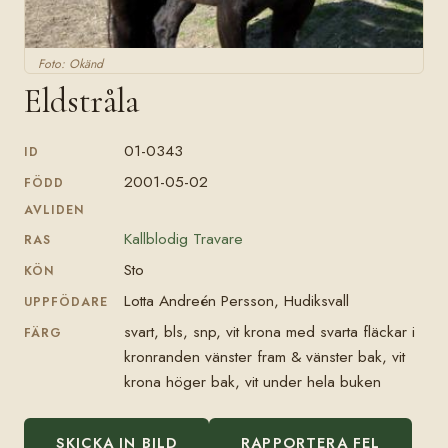
Foto: Okänd
Eldstråla
01-0343
ID
2001-05-02
FÖDD
AVLIDEN
Kallblodig Travare
RAS
Sto
KÖN
Lotta Andreén Persson, Hudiksvall
UPPFÖDARE
svart, bls, snp, vit krona med svarta fläckar i
FÄRG
kronranden vänster fram & vänster bak, vit
krona höger bak, vit under hela buken
SKICKA IN BILD
RAPPORTERA FEL