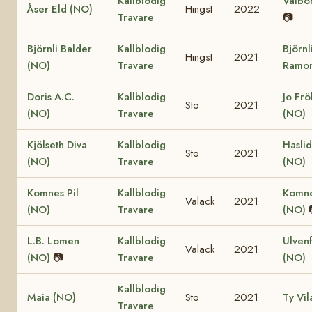
Kallblodig
Valbo
Åser Eld (NO)
Hingst
2022
Travare
📷
Björnli Balder
Kallblodig
Björnl
Hingst
2021
(NO)
Travare
Ramon
Doris A.C.
Kallblodig
Jo Fr
Sto
2021
(NO)
Travare
(NO)
Kjölseth Diva
Kallblodig
Hasli
Sto
2021
(NO)
Travare
(NO)
Komnes Pil
Kallblodig
Komne
Valack
2021
(NO)
Travare
(NO)
L.B. Lomen
Kallblodig
Ulven
Valack
2021
(NO)
📷
Travare
(NO)
Kallblodig
Maia (NO)
Sto
2021
Ty Vil
Travare