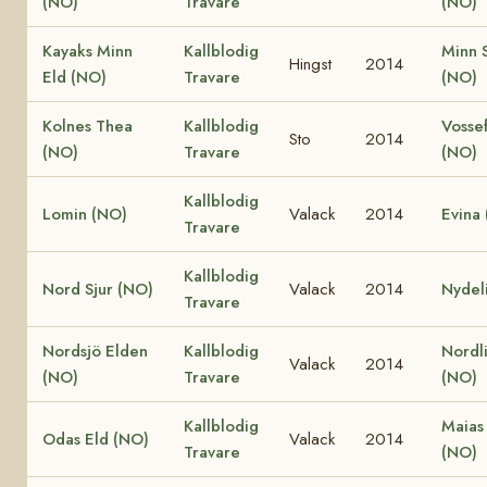
(NO)
Travare
(NO)
Kayaks Minn
Kallblodig
Minn S
Hingst
2014
Eld (NO)
Travare
(NO)
Kolnes Thea
Kallblodig
Vossef
Sto
2014
(NO)
Travare
(NO)
Kallblodig
Lomin (NO)
Valack
2014
Evina
Travare
Kallblodig
Nord Sjur (NO)
Valack
2014
Nydel
Travare
Nordsjö Elden
Kallblodig
Nordli
Valack
2014
(NO)
Travare
(NO)
Kallblodig
Maias
Odas Eld (NO)
Valack
2014
Travare
(NO)