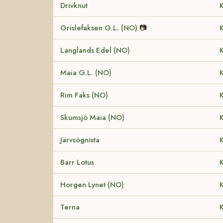
Drivknut
K
Grislefaksen G.L. (NO)
📷
K
Langlands Edel (NO)
K
Maia G.L. (NO)
K
Rim Faks (NO)
K
Skumsjö Maia (NO)
K
Järvsögnista
K
Barr Lotus
K
Horgen Lynet (NO)
K
Terna
K