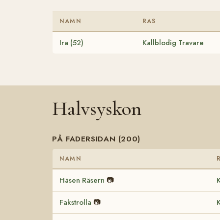
NAMN
RAS
Ira (52)
Kallblodig Travare
Halvsyskon
PÅ FADERSIDAN (200)
NAMN
Häsen Räsern
📷
K
Fakstrolla
📷
K