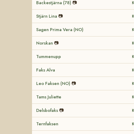
Backestjärna (78)
📷
K
Stjärn Lina
📷
K
Sagen Prima Vera (NO)
K
Norskan
📷
K
Tummenupp
K
Faks Alva
K
Leo Faksen (NO)
📷
K
Tams Juliette
K
Delsbofaks
📷
K
Ternfaksen
K