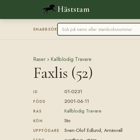
Häststam
SNABBSÖK
Raser
›
Kallblodig Travare
Faxlis (52)
01-0231
ID
2001-06-11
FÖDD
Kallblodig Travare
RAS
Sto
KÖN
Sven-Olof Edlund, Arnäsvall
UPPFÖDARE
svartbrun, stjärn