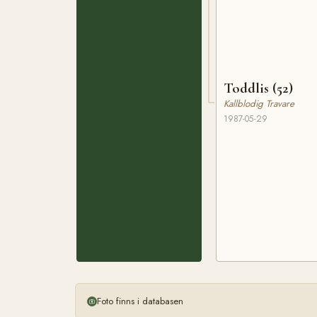
Toddlis (52)
Kallblodig Travare
1987-05-29
Foto finns i databasen