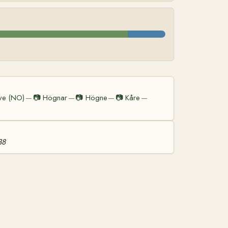
ve (NO)
📷
Högnar
📷
Högne
📷
Kåre
—
—
—
—
38