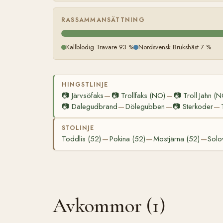
RASSAMMANSÄTTNING
Kallblodig Travare 93 %
Nordsvensk Brukshäst 7 %
HINGSTLINJE
📷
Järvsöfaks
📷
Trollfaks (NO)
📷
Troll Jahn (
—
—
📷
Dalegudbrand
Dölegubben
📷
Sterkoder
—
—
—
STOLINJE
Toddlis (52)
Pokina (52)
Mostjärna (52)
Solo
—
—
—
Avkommor (1)