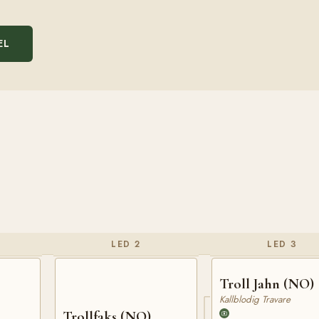
EL
LED 2
LED 3
Troll Jahn (NO)
Kallblodig Travare
Trollfaks (NO)