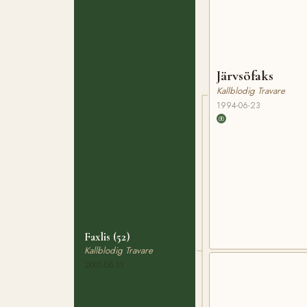
Järvsöfaks
Kallblodig Travare
1994-06-23
Faxlis (52)
Kallblodig Travare
2001-06-11