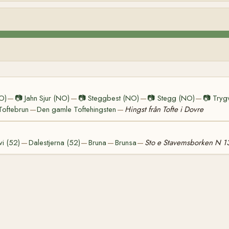
NO)
📷
Jahn Sjur (NO)
📷
Steggbest (NO)
📷
Stegg (NO)
📷
Tryg
—
—
—
—
Toftebrun
Den gamle Toftehingsten
Hingst från Tofte i Dovre
—
—
vi (52)
Dalestjerna (52)
Bruna
Brunsa
Sto e Stavemsborken N 1
—
—
—
—