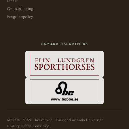
Länkar
Om publicering
Integritetspolicy
SAMARBETSPARTNERS
© 2006–2026 Häststam.se · Grundad av Karin Halvarsson
Hosting:
Bobbe Consulting