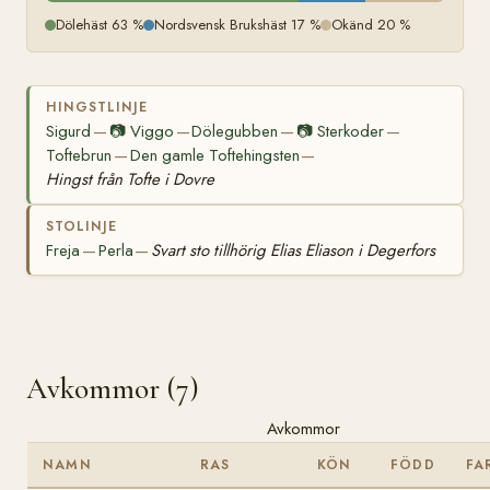
Dölehäst 63 %
Nordsvensk Brukshäst 17 %
Okänd 20 %
HINGSTLINJE
Sigurd
📷
Viggo
Dölegubben
📷
Sterkoder
—
—
—
—
Toftebrun
Den gamle Toftehingsten
—
—
Hingst från Tofte i Dovre
STOLINJE
Freja
Perla
Svart sto tillhörig Elias Eliason i Degerfors
—
—
Avkommor (7)
Avkommor
NAMN
RAS
KÖN
FÖDD
FA