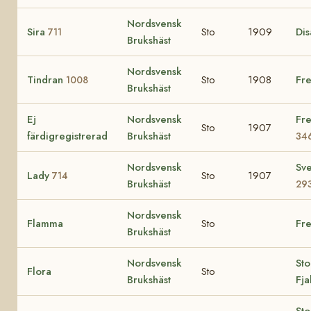
Nordsvensk
Sira
Sto
1909
Dis
711
Brukshäst
Nordsvensk
Tindran
Sto
1908
Fre
1008
Brukshäst
Ej
Nordsvensk
Fre
Sto
1907
färdigregistrerad
Brukshäst
34
Nordsvensk
Sv
Lady
Sto
1907
714
Brukshäst
29
Nordsvensk
Flamma
Sto
Fre
Brukshäst
Nordsvensk
Sto
Flora
Sto
Brukshäst
Fja
Sto