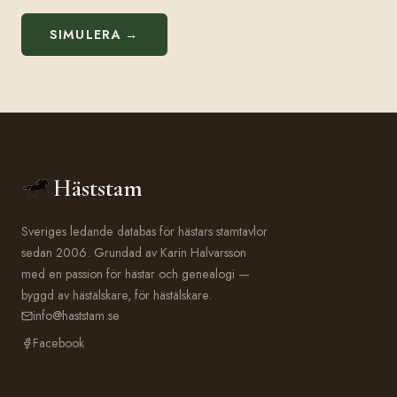
SIMULERA →
Häststam
Sveriges ledande databas för hästars stamtavlor
sedan 2006. Grundad av Karin Halvarsson
med en passion för hästar och genealogi —
byggd av hästälskare, för hästälskare.
info@haststam.se
Facebook