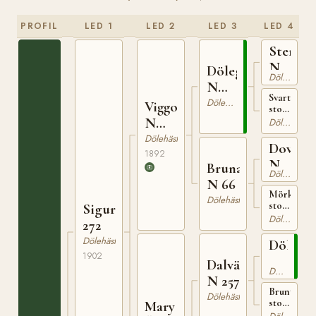
PROFIL
LED 1
LED 2
LED 3
LED 4
Sterkod
N
Dölegubben
Dölehäst
126
N
Svart
169
Dölehäst
Viggo
sto
N
född
Dölehäst
1871
488
Dölehäst
på
Dovre
1892
Enge
N
Bruna
Dölehäst
130
N 66
Mörkbrun
Dölehäst
sto
Sigurd
född
Dölehäst
272
1875
tillhörig
Dölehäst
Dölegu
Ole
1902
N
Th.
Dalväringen
Dölehäst
Björge
169
N 257
Brunt
Dölehäst
sto
Mary
född