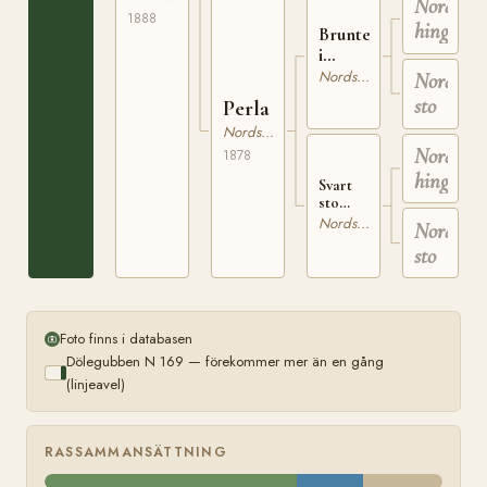
Nordsven
1888
hingst
Brunte
i
Tväråträsk
Nordsvensk Brukshäst
Nordsven
sto
Perla
Nordsvensk Brukshäst
Nordsven
1878
hingst
Svart
sto
tillhörig
Nordsvensk Brukshäst
Nordsven
Elias
sto
Eliason
i
Degerfors
Foto finns i databasen
Dölegubben N 169 — förekommer mer än en gång
(linjeavel)
RASSAMMANSÄTTNING