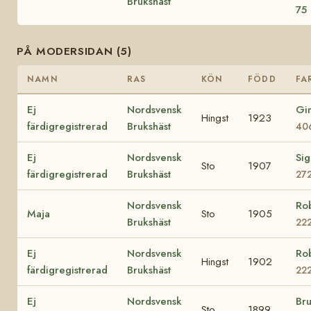
Brukshäst
75
PÅ MODERSIDAN (5)
NAMN
RAS
KÖN
FÖDD
FA
Ej
Nordsvensk
Gi
Hingst
1923
färdigregistrerad
Brukshäst
40
Ej
Nordsvensk
Sig
Sto
1907
färdigregistrerad
Brukshäst
27
Nordsvensk
Ro
Maja
Sto
1905
Brukshäst
22
Ej
Nordsvensk
Ro
Hingst
1902
färdigregistrerad
Brukshäst
22
Ej
Nordsvensk
Br
Sto
1899