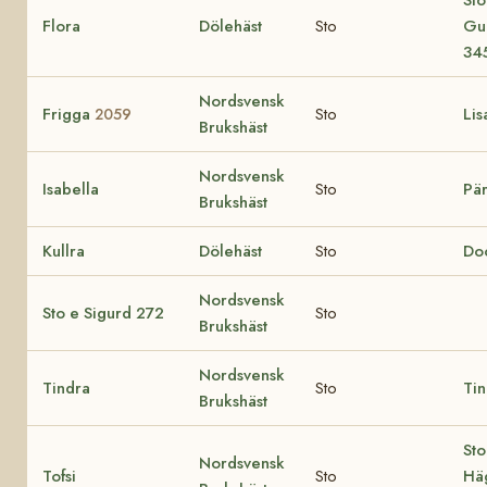
Flora
Dölehäst
Sto
Gu
34
Nordsvensk
Frigga
Sto
Lis
2059
Brukshäst
Nordsvensk
Isabella
Sto
Pär
Brukshäst
Kullra
Dölehäst
Sto
Do
Nordsvensk
Sto e Sigurd 272
Sto
Brukshäst
Nordsvensk
Tindra
Sto
Tin
Brukshäst
Sto
Nordsvensk
Tofsi
Sto
Hä