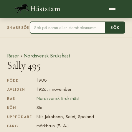
Häststam
SÖK
SNABBSÖK
Raser
›
Nordsvensk Brukshäst
Sally 495
1908
FÖDD
1926, i november
AVLIDEN
Nordsvensk Brukshäst
RAS
Sto
KÖN
Nils Jakobson, Selet, Spöland
UPPFÖDARE
mörkbrun (E- A-)
FÄRG