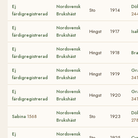
Ej
Nordsvensk
Dö
Sto
1914
färdigregistrerad
Brukshäst
24
Ej
Nordsvensk
Hingst
1917
Is
färdigregistrerad
Brukshäst
Ej
Nordsvensk
Hingst
1918
Br
färdigregistrerad
Brukshäst
Ej
Nordsvensk
Gr
Hingst
1919
färdigregistrerad
Brukshäst
34
Ej
Nordsvensk
Gr
Hingst
1920
färdigregistrerad
Brukshäst
34
Nordsvensk
Dö
Sabina
Sto
1923
1568
Brukshäst
27
Ej
Nordsvensk
Sto
1925
Cy