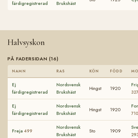
färdigregistrerad
Brukshäst
Halvsyskon
PÅ FADERSIDAN (16)
NAMN
RAS
KÖN
FÖDD
M
Ej
Nordsvensk
Fri
Hingst
1920
färdigregistrerad
Brukshäst
32
Ej
Nordsvensk
Fo
Hingst
1920
färdigregistrerad
Brukshäst
71
Nordsvensk
Sv
Freja
Sto
1909
499
Brukshäst
29