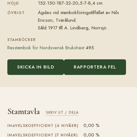
152-150-187-32-20,5-7-8,4 cm
HÖJD
Ägdes vid stambokföringstillfället av Nils
ÖVRIGT
Ericson, Tvärålund.
Såld 1917 tlll A. Lindberg, Norrsjö.
STAMBÖCKER
Rasstambok för Nordsvensk Brukshäst
495
SKICKA IN BILD
RAPPORTERA FEL
Stamtavla
SKRIV UT / DELA
0,00 %
INAVELSKOEFFICIENT (4 NIVÅER)
0,00 %
INAVELSKOEFFICIENT (7 NIVÅER)