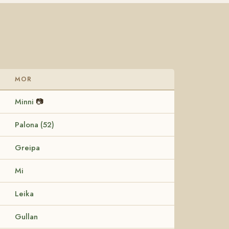
MOR
Minni
📷
Palona (52)
Greipa
Mi
Leika
Gullan