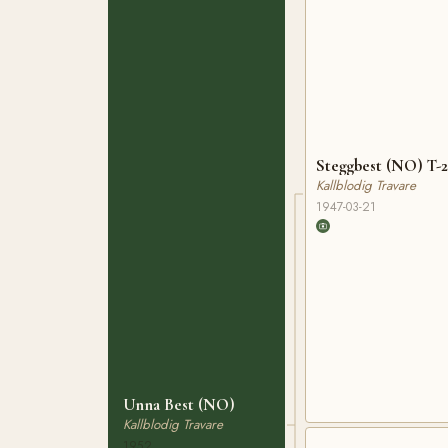
Steggbest (NO) T-2
Kallblodig Travare
1947-03-21
Unna Best (NO)
Kallblodig Travare
1952