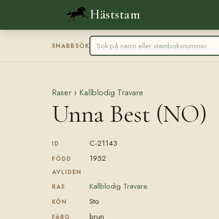
Häststam
SNABBSÖK
Raser
›
Kallblodig Travare
Unna Best (NO)
C-21143
ID
1952
FÖDD
AVLIDEN
Kallblodig Travare
RAS
Sto
KÖN
brun
FÄRG