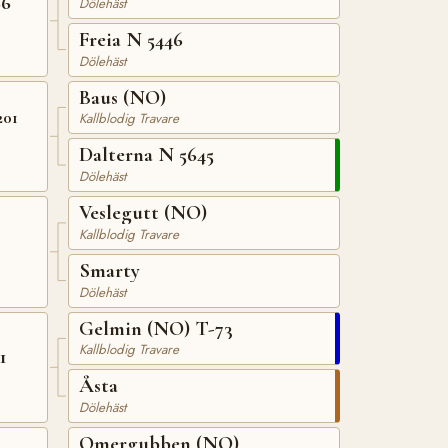
66
Dölehäst
Freia N 5446
Dölehäst
Baus (NO)
201
Kallblodig Travare
Dalterna N 5645
Dölehäst
Veslegutt (NO)
Kallblodig Travare
Smarty
Dölehäst
Gelmin (NO) T-73
Kallblodig Travare
1
Åsta
Dölehäst
Omergubben (NO)