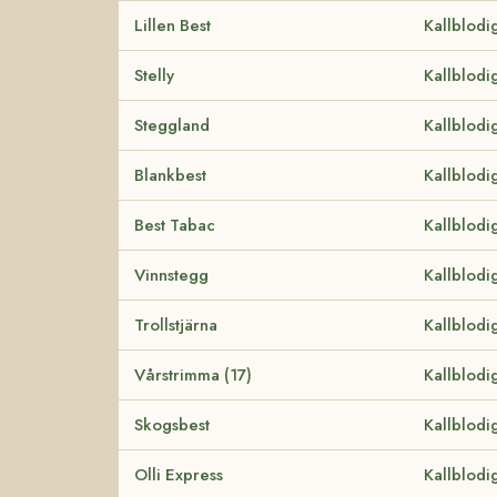
Lillen Best
Kallblodi
Stelly
Kallblodi
Steggland
Kallblodi
Blankbest
Kallblodi
Best Tabac
Kallblodi
Vinnstegg
Kallblodi
Trollstjärna
Kallblodi
Vårstrimma (17)
Kallblodi
Skogsbest
Kallblodi
Olli Express
Kallblodi