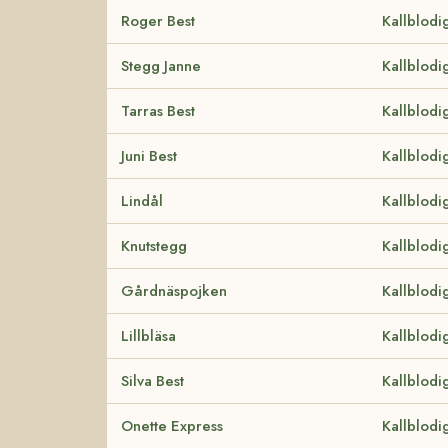
Roger Best
Kallblodi
Stegg Janne
Kallblodi
Tarras Best
Kallblodi
Juni Best
Kallblodi
Lindål
Kallblodi
Knutstegg
Kallblodi
Gårdnäspojken
Kallblodi
Lillbläsa
Kallblodi
Silva Best
Kallblodi
Onette Express
Kallblodi