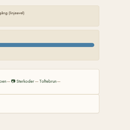
ng (linjeavel)
ben
📷
Sterkoder
Toftebrun
—
—
—