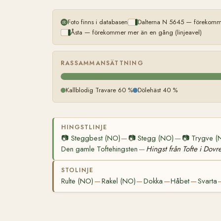
Foto finns i databasen
Dalterna N 5645 — förekomme
Åsta — förekommer mer än en gång (linjeavel)
RASSAMMANSÄTTNING
Kallblodig Travare 60 %
Dölehäst 40 %
HINGSTLINJE
📷
Steggbest (NO)
📷
Stegg (NO)
📷
Trygve (
—
—
Den gamle Toftehingsten
Hingst från Tofte i Dovr
—
STOLINJE
Rulte (NO)
Rakel (NO)
Dokka
Håbet
Svarta
—
—
—
—