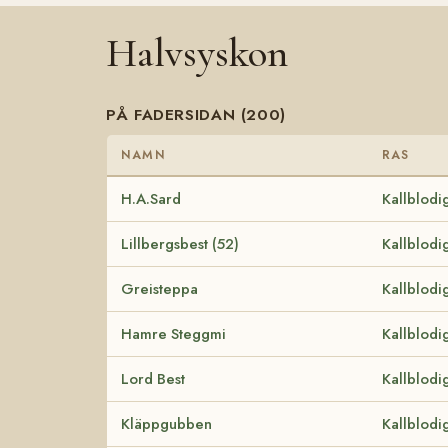
Halvsyskon
PÅ FADERSIDAN (200)
NAMN
RAS
H.A.Sard
Kallblodi
Lillbergsbest (52)
Kallblodi
Greisteppa
Kallblodi
Hamre Steggmi
Kallblodi
Lord Best
Kallblodi
Kläppgubben
Kallblodi