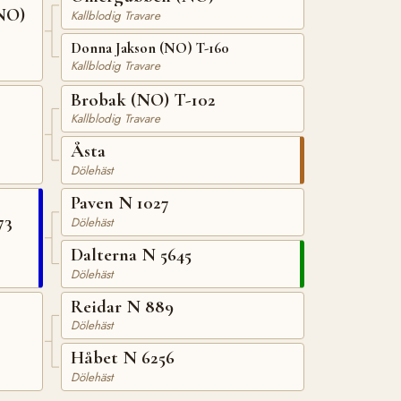
NO)
Kallblodig Travare
Donna Jakson (NO) T-160
Kallblodig Travare
Brobak (NO) T-102
Kallblodig Travare
Åsta
Dölehäst
Paven N 1027
73
Dölehäst
Dalterna N 5645
Dölehäst
Reidar N 889
Dölehäst
Håbet N 6256
Dölehäst