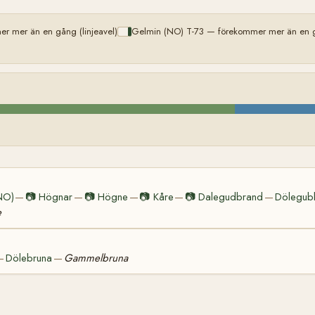
r mer än en gång (linjeavel)
Gelmin (NO) T-73 — förekommer mer än en gå
NO)
📷
Högnar
📷
Högne
📷
Kåre
📷
Dalegudbrand
Dölegub
—
—
—
—
—
e
Dölebruna
Gammelbruna
—
—