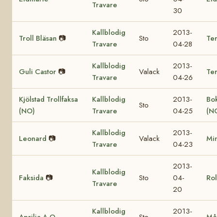
Travare
30
Kallblodig
2013-
Troll Bläsan
📷
Sto
Ter
Travare
04-28
Kallblodig
2013-
Guli Castor
📷
Valack
Te
Travare
04-26
Kjölstad Trollfaksa
Kallblodig
2013-
Bok
Sto
(NO)
Travare
04-25
(N
Kallblodig
2013-
Leonard
📷
Valack
Mi
Travare
04-23
2013-
Kallblodig
Faksida
📷
Sto
04-
Rol
Travare
20
Kallblodig
2013-
Aprilia A.O.
Sto
Må