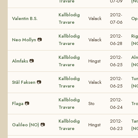
Travare
07-09
(N
Kallblodig
2012-
Valentin B.S.
Valack
Op
Travare
07-06
Kallblodig
2012-
Rig
Neo Mollyn
📷
Valack
Travare
06-28
(N
Kallblodig
2012-
Al
Almfaks
📷
Hingst
Travare
06-25
(N
Kallblodig
2012-
Tu
Stål Faksen
📷
Valack
Travare
06-25
(N
Kallblodig
2012-
Flaga
📷
Sto
Tro
Travare
06-24
Kallblodig
2012-
Ta
Galileo (NO)
📷
Hingst
Travare
06-23
(N