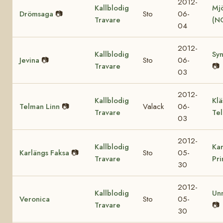
2012-
Kallblodig
Mjö
Drömsaga
📷
Sto
06-
Travare
(N
04
2012-
Kallblodig
Sy
Jevina
📷
Sto
06-
Travare
📷
03
2012-
Kallblodig
Klä
Telman Linn
📷
Valack
06-
Travare
Te
03
2012-
Kallblodig
Kar
Karlängs Faksa
📷
Sto
05-
Travare
Pr
30
2012-
Kallblodig
Un
Veronica
Sto
05-
Travare
📷
30