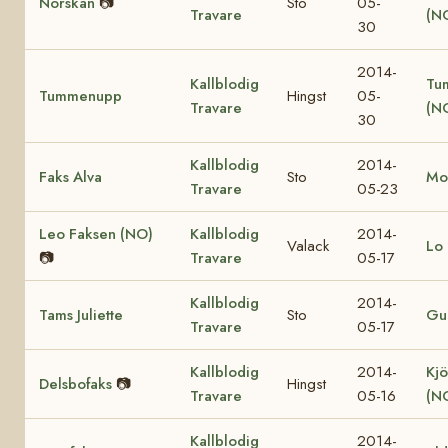
Norskan
📷
Sto
05-
Travare
(N
30
2014-
Kallblodig
Tu
Tummenupp
Hingst
05-
Travare
(N
30
Kallblodig
2014-
Faks Alva
Sto
Mo
Travare
05-23
Leo Faksen (NO)
Kallblodig
2014-
Valack
Lo 
📷
Travare
05-17
Kallblodig
2014-
Tams Juliette
Sto
Gul
Travare
05-17
Kallblodig
2014-
Kjö
Delsbofaks
📷
Hingst
Travare
05-16
(N
Kallblodig
2014-