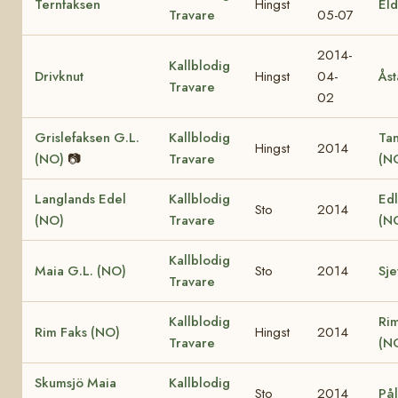
Ternfaksen
Hingst
El
Travare
05-07
2014-
Kallblodig
Drivknut
Hingst
04-
Åst
Travare
02
Grislefaksen G.L.
Kallblodig
Ta
Hingst
2014
(NO)
📷
Travare
(N
Langlands Edel
Kallblodig
Edl
Sto
2014
(NO)
Travare
(N
Kallblodig
Maia G.L. (NO)
Sto
2014
Sje
Travare
Kallblodig
Ri
Rim Faks (NO)
Hingst
2014
Travare
(N
Skumsjö Maia
Kallblodig
Sto
2014
Pål