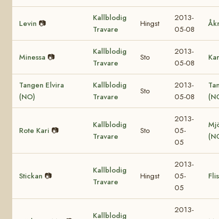
Kallblodig
2013-
Levin
📷
Hingst
Åk
Travare
05-08
Kallblodig
2013-
Minessa
📷
Sto
Ka
Travare
05-08
Tangen Elvira
Kallblodig
2013-
Ta
Sto
(NO)
Travare
05-08
(N
2013-
Kallblodig
Mjö
Rote Kari
📷
Sto
05-
Travare
(N
05
2013-
Kallblodig
Stickan
📷
Hingst
05-
Fli
Travare
05
2013-
Kallblodig