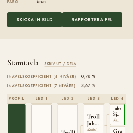
brun
FÄRG
SKICKA IN BILD
RAPPORTERA FEL
Stamtavla
SKRIV UT / DELA
0,78 %
INAVELSKOEFFICIENT (4 NIVÅER)
3,67 %
INAVELSKOEFFICIENT (7 NIVÅER)
PROFIL
LED 1
LED 2
LED 3
LED 4
Jahn
Sjur
Troll
(NO)
Kallblodig Travare
Jahn
T-
(NO)
Kallblodig Travare
Grans
254
Trollfaks