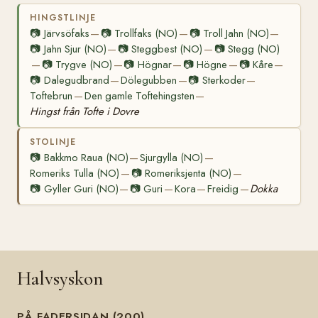
HINGSTLINJE
📷
Järvsöfaks
📷
Trollfaks (NO)
📷
Troll Jahn (NO)
—
—
—
📷
Jahn Sjur (NO)
📷
Steggbest (NO)
📷
Stegg (NO)
—
—
📷
Trygve (NO)
📷
Högnar
📷
Högne
📷
Kåre
—
—
—
—
—
📷
Dalegudbrand
Dölegubben
📷
Sterkoder
—
—
—
Toftebrun
Den gamle Toftehingsten
—
—
Hingst från Tofte i Dovre
STOLINJE
📷
Bakkmo Raua (NO)
Sjurgylla (NO)
—
—
Romeriks Tulla (NO)
📷
Romeriksjenta (NO)
—
—
📷
Gyller Guri (NO)
📷
Guri
Kora
Freidig
Dokka
—
—
—
—
Halvsyskon
PÅ FADERSIDAN (200)