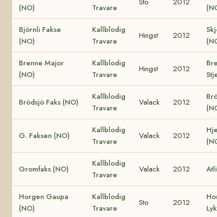
Sto
2012
(NO)
Travare
(N
Björnli Fakse
Kallblodig
Skj
Hingst
2012
(NO)
Travare
(N
Brenne Major
Kallblodig
Br
Hingst
2012
(NO)
Travare
Stj
Kallblodig
Brö
Brödsjö Faks (NO)
Valack
2012
Travare
(N
Kallblodig
Hje
G. Faksen (NO)
Valack
2012
Travare
(N
Kallblodig
Gromfaks (NO)
Valack
2012
Atl
Travare
Horgen Gaupa
Kallblodig
Ho
Sto
2012
(NO)
Travare
Ly