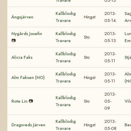
Travare
05-15
Kallblodig
2013-
Sa
Ängsjärven
Hingst
Travare
05-14
Ar
Nygårds Josefin
Kallblodig
2013-
Lu
Sto
📷
Travare
05-13
Em
Kallblodig
2013-
Alicia Faks
Sto
Stj
Travare
05-11
Kallblodig
2013-
Al
Alm Faksen (NO)
Hingst
Travare
05-11
(N
2013-
Kallblodig
Rote Lin
📷
Sto
05-
Vil
Travare
09
Kallblodig
2013-
Dragsveds Järven
Hingst
Be
Travare
05-08