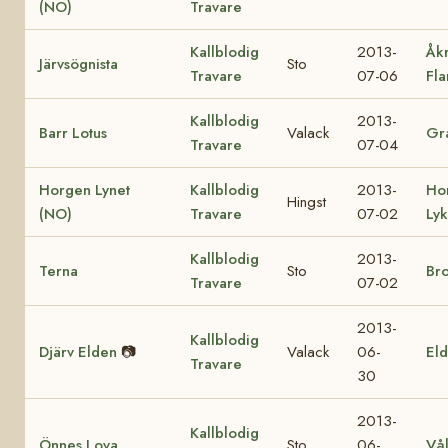
(NO)
Travare
Kallblodig
2013-
Åk
Järvsögnista
Sto
Travare
07-06
Fl
Kallblodig
2013-
Barr Lotus
Valack
Gra
Travare
07-04
Horgen Lynet
Kallblodig
2013-
Ho
Hingst
(NO)
Travare
07-02
Ly
Kallblodig
2013-
Terna
Sto
Br
Travare
07-02
2013-
Kallblodig
Djärv Elden
📷
Valack
06-
Eld
Travare
30
2013-
Kallblodig
Önnes Lova
Sto
06-
Vå