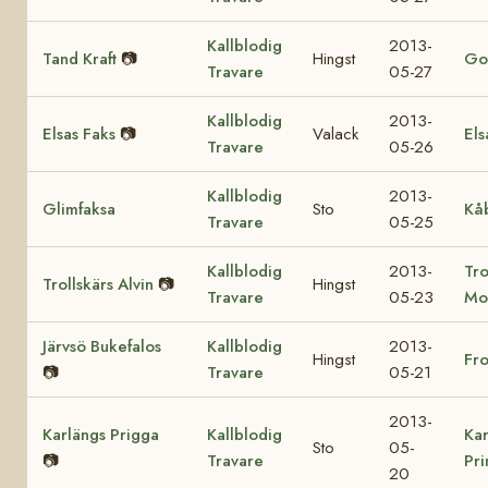
Kallblodig
2013-
Tand Kraft
📷
Hingst
Got
Travare
05-27
Kallblodig
2013-
Elsas Faks
📷
Valack
Els
Travare
05-26
Kallblodig
2013-
Glimfaksa
Sto
Kå
Travare
05-25
Kallblodig
2013-
Tro
Trollskärs Alvin
📷
Hingst
Travare
05-23
Mo
Järvsö Bukefalos
Kallblodig
2013-
Hingst
Fr
📷
Travare
05-21
2013-
Karlängs Prigga
Kallblodig
Kar
Sto
05-
📷
Travare
Pr
20