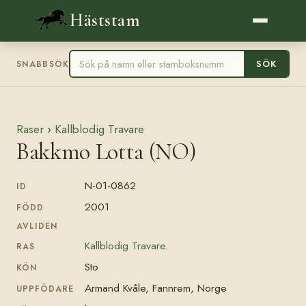
Häststam
SÖK
SNABBSÖK
Raser
›
Kallblodig Travare
Bakkmo Lotta (NO)
N-01-0862
ID
2001
FÖDD
AVLIDEN
Kallblodig Travare
RAS
Sto
KÖN
Armand Kvåle, Fannrem, Norge
UPPFÖDARE