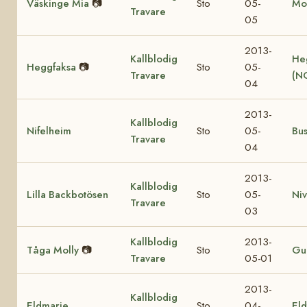
Väskinge Mia
📷
Sto
05-
Mo
Travare
05
2013-
Kallblodig
He
Heggfaksa
📷
Sto
05-
Travare
(N
04
2013-
Kallblodig
Nifelheim
Sto
05-
Bu
Travare
04
2013-
Kallblodig
Lilla Backbotösen
Sto
05-
Ni
Travare
03
Kallblodig
2013-
Tåga Molly
📷
Sto
Gul
Travare
05-01
2013-
Kallblodig
Eldmarie
Sto
04-
Eld