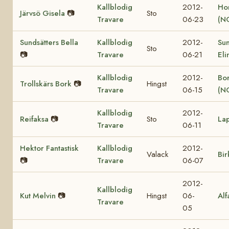
Kallblodig
2012-
Ho
Järvsö Gisela
📷
Sto
Travare
06-23
(N
Sundsätters Bella
Kallblodig
2012-
Sun
Sto
📷
Travare
06-21
Eli
Kallblodig
2012-
Bor
Trollskärs Bork
📷
Hingst
Travare
06-15
(N
Kallblodig
2012-
Reifaksa
📷
Sto
La
Travare
06-11
Hektor Fantastisk
Kallblodig
2012-
Valack
Bir
📷
Travare
06-07
2012-
Kallblodig
Kut Melvin
📷
Hingst
06-
Alf
Travare
05