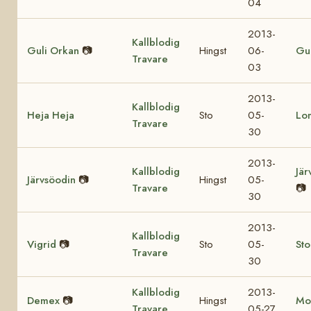
04
2013-
Kallblodig
Guli Orkan
📷
Hingst
06-
Gul
Travare
03
2013-
Kallblodig
Heja Heja
Sto
05-
Lo
Travare
30
2013-
Kallblodig
Jär
Järvsöodin
📷
Hingst
05-
Travare
📷
30
2013-
Kallblodig
Vigrid
📷
Sto
05-
St
Travare
30
Kallblodig
2013-
Demex
📷
Hingst
Mo
Travare
05-27