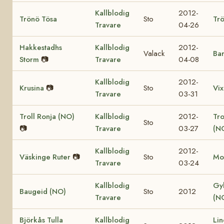
Kallblodig
2012-
Trönö Tösa
Sto
Trö
Travare
04-26
Hakkestadhs
Kallblodig
2012-
Valack
Bar
Storm
📷
Travare
04-08
Kallblodig
2012-
Krusina
📷
Sto
Vix
Travare
03-31
Troll Ronja (NO)
Kallblodig
2012-
Tr
Sto
📷
Travare
03-27
(N
Kallblodig
2012-
Väskinge Ruter
📷
Sto
Mo
Travare
03-24
Kallblodig
Gy
Baugeid (NO)
Sto
2012
Travare
(N
Björkås Tulla
Kallblodig
Lin