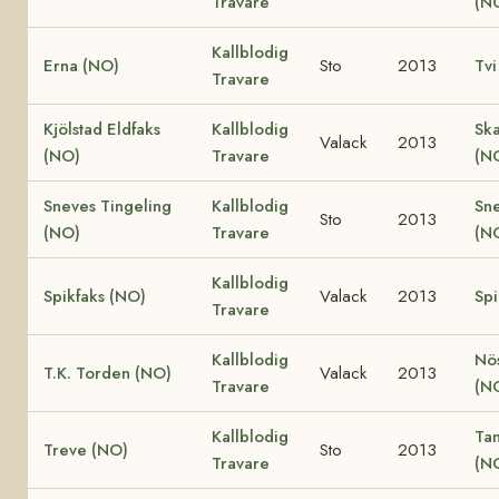
Travare
(N
Kallblodig
Erna (NO)
Sto
2013
Tvi
Travare
Kjölstad Eldfaks
Kallblodig
Ska
Valack
2013
(NO)
Travare
(N
Sneves Tingeling
Kallblodig
Sn
Sto
2013
(NO)
Travare
(N
Kallblodig
Spikfaks (NO)
Valack
2013
Spi
Travare
Kallblodig
Nö
T.K. Torden (NO)
Valack
2013
Travare
(N
Kallblodig
Ta
Treve (NO)
Sto
2013
Travare
(N