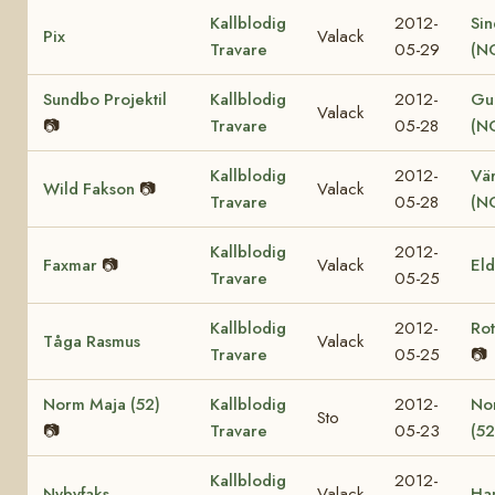
Kallblodig
2012-
Sin
Pix
Valack
Travare
05-29
(N
Sundbo Projektil
Kallblodig
2012-
Gul
Valack
📷
Travare
05-28
(N
Kallblodig
2012-
Vär
Wild Fakson
📷
Valack
Travare
05-28
(N
Kallblodig
2012-
Faxmar
📷
Valack
El
Travare
05-25
Kallblodig
2012-
Ro
Tåga Rasmus
Valack
Travare
05-25
📷
Norm Maja (52)
Kallblodig
2012-
No
Sto
📷
Travare
05-23
(52
Kallblodig
2012-
Nybyfaks
Valack
Ha