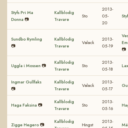
2013-
Styfs Pri Ma
Kallblodig
Sto
05-
Sty
Donna
📷
Travare
20
Ves
Sundbo Rymling
Kallblodig
2013-
Valack
Em
📷
Travare
05-19
📷
Kallblodig
2013-
Uggla i Mossen
📷
Sto
Lax
Travare
05-18
Ingmar Gullfaks
Kallblodig
2013-
Valack
Gul
📷
Travare
05-17
Kallblodig
2013-
Haga Faksina
📷
Sto
Hag
Travare
05-16
Kallblodig
2013-
Zigge Hegero
📷
Hingst
Mä