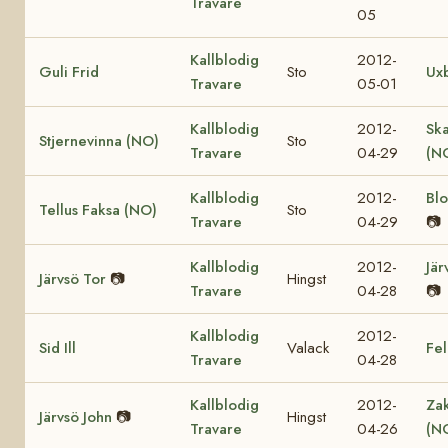
Travare
05
Kallblodig
2012-
Guli Frid
Sto
Ux
Travare
05-01
Kallblodig
2012-
Sk
Stjernevinna (NO)
Sto
Travare
04-29
(N
Kallblodig
2012-
Bl
Tellus Faksa (NO)
Sto
Travare
04-29
📷
Kallblodig
2012-
Jär
Järvsö Tor
📷
Hingst
Travare
04-28
📷
Kallblodig
2012-
Sid Ill
Valack
Fel
Travare
04-28
Kallblodig
2012-
Za
Järvsö John
📷
Hingst
Travare
04-26
(N