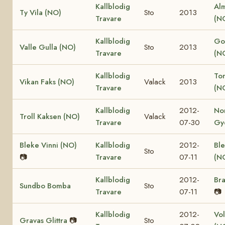
Kallblodig
Al
Ty Vila (NO)
Sto
2013
Travare
(N
Kallblodig
Go
Valle Gulla (NO)
Sto
2013
Travare
(N
Kallblodig
Ton
Vikan Faks (NO)
Valack
2013
Travare
(N
Kallblodig
2012-
No
Troll Kaksen (NO)
Valack
Travare
07-30
Gy
Bleke Vinni (NO)
Kallblodig
2012-
Ble
Sto
📷
Travare
07-11
(N
Kallblodig
2012-
Bra
Sundbo Bomba
Sto
Travare
07-11
📷
Kallblodig
2012-
Vol
Gravas Glittra
📷
Sto