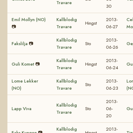
Travare
30
Emil Mollyn (NO)
Kallblodig
2013-
Ce
Hingst
📷
Travare
06-27
Mo
Kallblodig
2013-
Fakslilja
📷
Sto
Ge
Travare
06-26
Kallblodig
2013-
Guli Komet
📷
Hingst
Gul
Travare
06-24
Lome Lekker
Kallblodig
2013-
Lo
Sto
(NO)
Travare
06-23
(N
2013-
Kallblodig
Lapp Viva
Sto
06-
Gul
Travare
20
Kallblodig
2013-
Faks Kungen
📷
Hingst
Tin