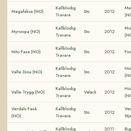
Kallblodig
Me
Megafaksa (NO)
Sto
2012
Travare
(N
Kallblodig
Mo
Myrsnipa (NO)
Sto
2012
Travare
(N
Kallblodig
Nito Faxa (NO)
Sto
2012
Fin
Travare
Kallblodig
Höi
Valle Dina (NO)
Sto
2012
Travare
(N
Kallblodig
Höi
Valle Trygg (NO)
Valack
2012
Travare
(N
Verdals Faxå
Kallblodig
Ver
Sto
2012
(NO)
Travare
Stj
Kallblodig
2011-
Rig