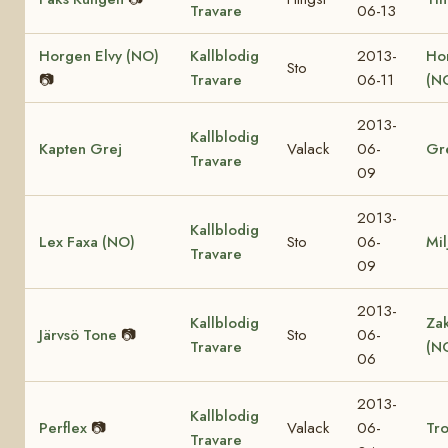
Travare
06-13
Horgen Elvy (NO)
Kallblodig
2013-
Ho
Sto
📷
Travare
06-11
(N
2013-
Kallblodig
Kapten Grej
Valack
06-
Gr
Travare
09
2013-
Kallblodig
Lex Faxa (NO)
Sto
06-
Mil
Travare
09
2013-
Kallblodig
Za
Järvsö Tone
📷
Sto
06-
Travare
(N
06
2013-
Kallblodig
Perflex
📷
Valack
06-
Tro
Travare