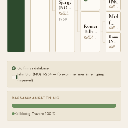
284
(NO)
Sjurgylla
Kallblodig Travare
(NO)
T-
Kallblodig Travare
Molvin
24153
1969
(NO)
Romeriks
Kallblodig Travare
T-
Tulla
191
(NO)
Romeriksj
Kallblodig Travare
(NO)
T-
Kallblodig Travare
1284
Foto finns i databasen
Jahn Sjur (NO) T-254 — förekommer mer än en gång
(linjeavel)
RASSAMMANSÄTTNING
Kallblodig Travare 100 %