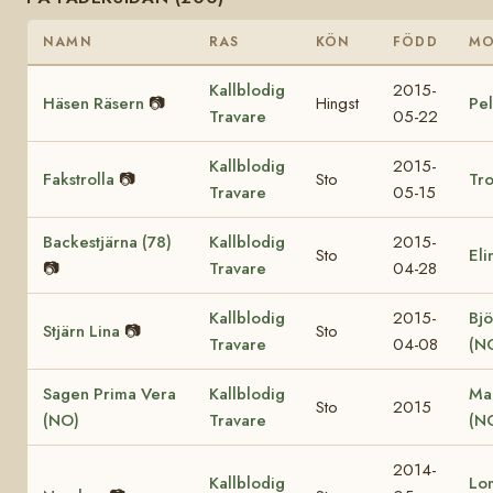
NAMN
RAS
KÖN
FÖDD
M
Kallblodig
2015-
Häsen Räsern
📷
Hingst
Pel
Travare
05-22
Kallblodig
2015-
Fakstrolla
📷
Sto
Tro
Travare
05-15
Backestjärna (78)
Kallblodig
2015-
Sto
Eli
📷
Travare
04-28
Kallblodig
2015-
Bjö
Stjärn Lina
📷
Sto
Travare
04-08
(N
Sagen Prima Vera
Kallblodig
Ma
Sto
2015
(NO)
Travare
(N
2014-
Kallblodig
Lo