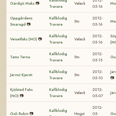
Kallblodig
2012-
Gärdsjö Maks
📷
Valack
Mol
Travare
05-16
Oppgårdens
Kallblodig
2012-
Sto
Mar
Smaragd
📷
Travare
05-16
Kallblodig
2012-
Söy
Veisetfaks (NO)
📷
Valack
Travare
05-16
(N
Kallblodig
2012-
Tams Terna
Sto
Gul
Travare
05-15
Kallblodig
2012-
Jär
Järvsö Kjersti
Sto
Travare
05-10
📷
Kjölstad Faks
Kallblodig
2012-
Valack
Jär
(NO)
📷
Travare
05-07
2012-
Kallblodig
Guli Rubin
📷
Hingst
05-
Gul