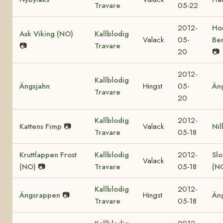
Travare
05-22
2012-
Ho
Ask Viking (NO)
Kallblodig
Valack
05-
Be
📷
Travare
20
📷
2012-
Kallblodig
Ängsjahn
Hingst
05-
Än
Travare
20
Kallblodig
2012-
Kattens Fimp
📷
Valack
Nil
Travare
05-18
Kruttlappen Frost
Kallblodig
2012-
Sl
Valack
(NO)
📷
Travare
05-18
(N
Kallblodig
2012-
Ängsrappen
📷
Hingst
Än
Travare
05-18