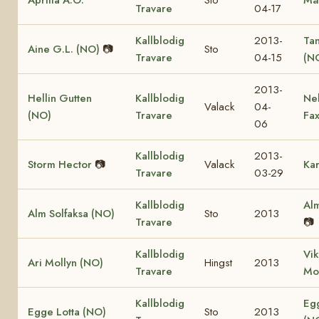
Travare
04-17
Kallblodig
2013-
Ta
Aine G.L. (NO)
📷
Sto
Travare
04-15
(N
2013-
Hellin Gutten
Kallblodig
Ne
Valack
04-
(NO)
Travare
Fa
06
Kallblodig
2013-
Storm Hector
📷
Valack
Kar
Travare
03-29
Kallblodig
Alm
Alm Solfaksa (NO)
Sto
2013
Travare
📷
Kallblodig
Vik
Ari Mollyn (NO)
Hingst
2013
Travare
Mo
Kallblodig
Eg
Egge Lotta (NO)
Sto
2013