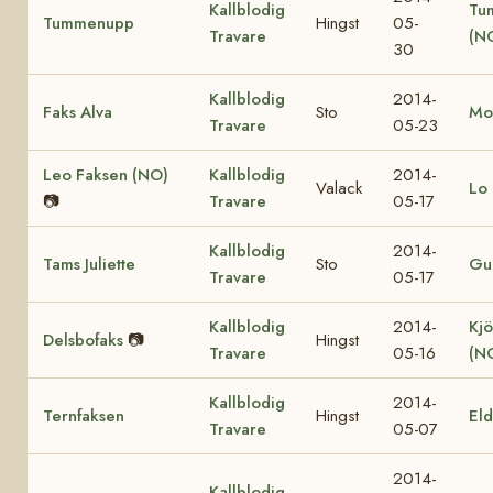
Kallblodig
Tu
Tummenupp
Hingst
05-
Travare
(N
30
Kallblodig
2014-
Faks Alva
Sto
Mo
Travare
05-23
Leo Faksen (NO)
Kallblodig
2014-
Valack
Lo 
📷
Travare
05-17
Kallblodig
2014-
Tams Juliette
Sto
Gul
Travare
05-17
Kallblodig
2014-
Kjö
Delsbofaks
📷
Hingst
Travare
05-16
(N
Kallblodig
2014-
Ternfaksen
Hingst
El
Travare
05-07
2014-
Kallblodig