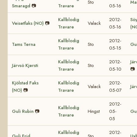
Sto
Mar
Smaragd
📷
Travare
05-16
Kallblodig
2012-
Söy
Veisetfaks (NO)
📷
Valack
Travare
05-16
(N
Kallblodig
2012-
Tams Terna
Sto
Gul
Travare
05-15
Kallblodig
2012-
Jär
Järvsö Kjersti
Sto
Travare
05-10
📷
Kjölstad Faks
Kallblodig
2012-
Valack
Jär
(NO)
📷
Travare
05-07
2012-
Kallblodig
Guli Rubin
📷
Hingst
05-
Gul
Travare
05
Kallblodig
2012-
Guli Frid
Sto
Ux