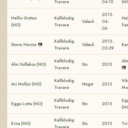
Travare
04-15
(N
2013-
Hellin Gutten
Kallblodig
Ne
Valack
04-
(NO)
Travare
Fa
06
Kallblodig
2013-
Storm Hector
📷
Valack
Kar
Travare
03-29
Kallblodig
Alm
Alm Solfaksa (NO)
Sto
2013
Travare
📷
Kallblodig
Vik
Ari Mollyn (NO)
Hingst
2013
Travare
Mo
Kallblodig
Eg
Egge Lotta (NO)
Sto
2013
Travare
(N
Kallblodig
Erna (NO)
Sto
2013
Tvi
Travare