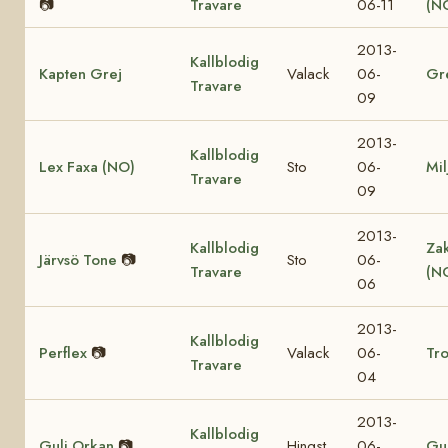
📷
Travare
06-11
(N
2013-
Kallblodig
Kapten Grej
Valack
06-
Gr
Travare
09
2013-
Kallblodig
Lex Faxa (NO)
Sto
06-
Mil
Travare
09
2013-
Kallblodig
Za
Järvsö Tone
📷
Sto
06-
Travare
(N
06
2013-
Kallblodig
Perflex
📷
Valack
06-
Tro
Travare
04
2013-
Kallblodig
Guli Orkan
📷
Hingst
06-
Gul