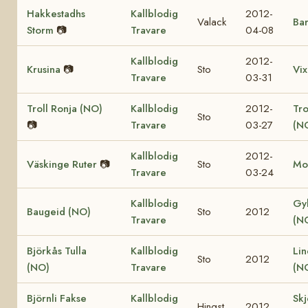
Hakkestadhs
Kallblodig
2012-
Valack
Bar
Storm
📷
Travare
04-08
Kallblodig
2012-
Krusina
📷
Sto
Vix
Travare
03-31
Troll Ronja (NO)
Kallblodig
2012-
Tr
Sto
📷
Travare
03-27
(N
Kallblodig
2012-
Väskinge Ruter
📷
Sto
Mo
Travare
03-24
Kallblodig
Gy
Baugeid (NO)
Sto
2012
Travare
(N
Björkås Tulla
Kallblodig
Lin
Sto
2012
(NO)
Travare
(N
Björnli Fakse
Kallblodig
Skj
Hingst
2012