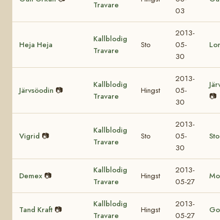
Travare
03
2013-
Kallblodig
Heja Heja
Sto
05-
Lo
Travare
30
2013-
Kallblodig
Jär
Järvsöodin
📷
Hingst
05-
Travare
📷
30
2013-
Kallblodig
Vigrid
📷
Sto
05-
St
Travare
30
Kallblodig
2013-
Demex
📷
Hingst
Mo
Travare
05-27
Kallblodig
2013-
Tand Kraft
📷
Hingst
Got
Travare
05-27