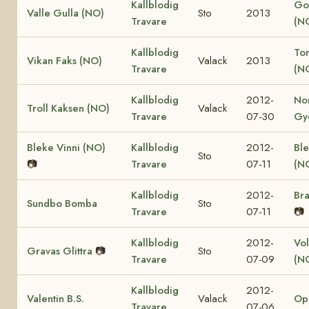
Kallblodig
Go
Valle Gulla (NO)
Sto
2013
Travare
(N
Kallblodig
Ton
Vikan Faks (NO)
Valack
2013
Travare
(N
Kallblodig
2012-
No
Troll Kaksen (NO)
Valack
Travare
07-30
Gy
Bleke Vinni (NO)
Kallblodig
2012-
Ble
Sto
📷
Travare
07-11
(N
Kallblodig
2012-
Bra
Sundbo Bomba
Sto
Travare
07-11
📷
Kallblodig
2012-
Vol
Gravas Glittra
📷
Sto
Travare
07-09
(N
Kallblodig
2012-
Valentin B.S.
Valack
Op
Travare
07-06