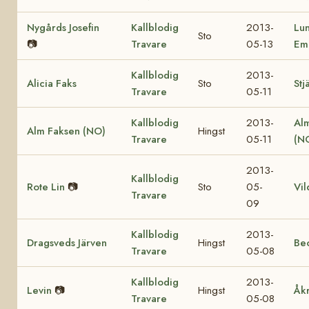
Nygårds Josefin
Kallblodig
2013-
Lu
Sto
📷
Travare
05-13
Em
Kallblodig
2013-
Alicia Faks
Sto
Stj
Travare
05-11
Kallblodig
2013-
Al
Alm Faksen (NO)
Hingst
Travare
05-11
(N
2013-
Kallblodig
Rote Lin
📷
Sto
05-
Vil
Travare
09
Kallblodig
2013-
Dragsveds Järven
Hingst
Be
Travare
05-08
Kallblodig
2013-
Levin
📷
Hingst
Åk
Travare
05-08