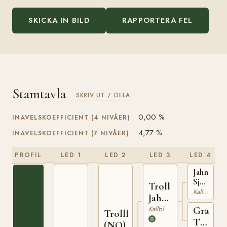
SKICKA IN BILD
RAPPORTERA FEL
Stamtavla
SKRIV UT / DELA
0,00 %
INAVELSKOEFFICIENT (4 NIVÅER)
4,77 %
INAVELSKOEFFICIENT (7 NIVÅER)
PROFIL
LED 1
LED 2
LED 3
LED 4
Jahn
Sjur
Troll
(NO)
Kallblodig Travare
Jahn
T-
(NO)
Kallblodig Travare
Grans
254
Trollfaks
Turi
(NO)