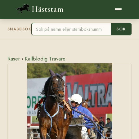
Häststam
SÖK
SNABBSÖK
Raser
›
Kallblodig Travare