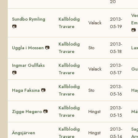
20
Ves
Sundbo Rymling
Kallblodig
2013-
Valack
Em
📷
Travare
05-19
📷
Kallblodig
2013-
Uggla i Mossen
📷
Sto
Lax
Travare
05-18
Ingmar Gullfaks
Kallblodig
2013-
Valack
Gul
📷
Travare
05-17
Kallblodig
2013-
Haga Faksina
📷
Sto
Hag
Travare
05-16
Kallblodig
2013-
Zigge Hegero
📷
Hingst
Mä
Travare
05-15
Kallblodig
2013-
Sa
Ängsjärven
Hingst
Travare
05-14
Ar