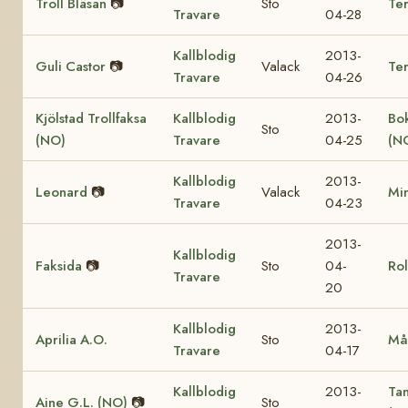
Troll Bläsan
📷
Sto
Ter
Travare
04-28
Kallblodig
2013-
Guli Castor
📷
Valack
Te
Travare
04-26
Kjölstad Trollfaksa
Kallblodig
2013-
Bok
Sto
(NO)
Travare
04-25
(N
Kallblodig
2013-
Leonard
📷
Valack
Mi
Travare
04-23
2013-
Kallblodig
Faksida
📷
Sto
04-
Rol
Travare
20
Kallblodig
2013-
Aprilia A.O.
Sto
Må
Travare
04-17
Kallblodig
2013-
Ta
Aine G.L. (NO)
📷
Sto