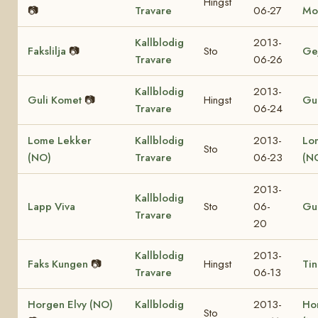
Hingst
📷
Travare
06-27
Mo
Kallblodig
2013-
Fakslilja
📷
Sto
Ge
Travare
06-26
Kallblodig
2013-
Guli Komet
📷
Hingst
Gul
Travare
06-24
Lome Lekker
Kallblodig
2013-
Lo
Sto
(NO)
Travare
06-23
(N
2013-
Kallblodig
Lapp Viva
Sto
06-
Gul
Travare
20
Kallblodig
2013-
Faks Kungen
📷
Hingst
Tin
Travare
06-13
Horgen Elvy (NO)
Kallblodig
2013-
Ho
Sto