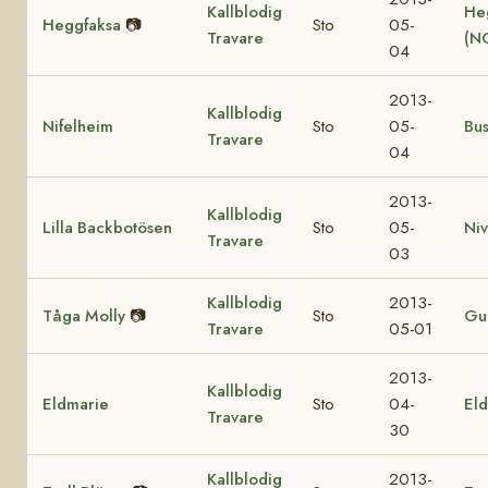
Kallblodig
He
Heggfaksa
📷
Sto
05-
Travare
(N
04
2013-
Kallblodig
Nifelheim
Sto
05-
Bu
Travare
04
2013-
Kallblodig
Lilla Backbotösen
Sto
05-
Ni
Travare
03
Kallblodig
2013-
Tåga Molly
📷
Sto
Gul
Travare
05-01
2013-
Kallblodig
Eldmarie
Sto
04-
Eld
Travare
30
Kallblodig
2013-