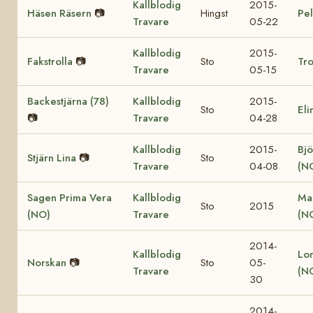
Kallblodig
2015-
Häsen Räsern
📷
Hingst
Pel
Travare
05-22
Kallblodig
2015-
Fakstrolla
📷
Sto
Tro
Travare
05-15
Backestjärna (78)
Kallblodig
2015-
Sto
Eli
📷
Travare
04-28
Kallblodig
2015-
Bjö
Stjärn Lina
📷
Sto
Travare
04-08
(N
Sagen Prima Vera
Kallblodig
Ma
Sto
2015
(NO)
Travare
(N
2014-
Kallblodig
Lo
Norskan
📷
Sto
05-
Travare
(N
30
2014-