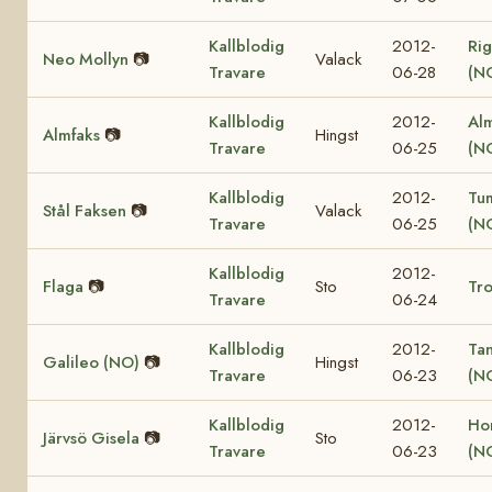
Kallblodig
2012-
Rig
Neo Mollyn
📷
Valack
Travare
06-28
(N
Kallblodig
2012-
Al
Almfaks
📷
Hingst
Travare
06-25
(N
Kallblodig
2012-
Tu
Stål Faksen
📷
Valack
Travare
06-25
(N
Kallblodig
2012-
Flaga
📷
Sto
Tro
Travare
06-24
Kallblodig
2012-
Ta
Galileo (NO)
📷
Hingst
Travare
06-23
(N
Kallblodig
2012-
Ho
Järvsö Gisela
📷
Sto
Travare
06-23
(N