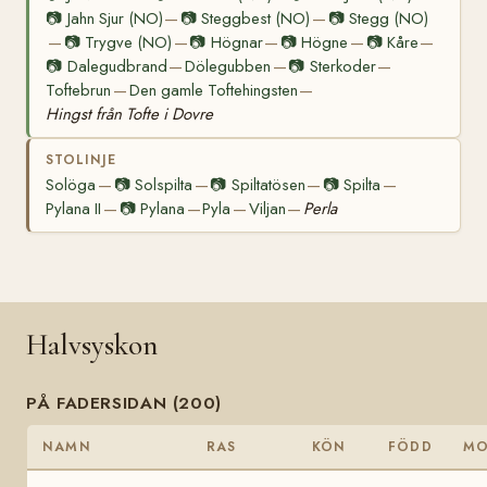
📷
Jahn Sjur (NO)
📷
Steggbest (NO)
📷
Stegg (NO)
—
—
📷
Trygve (NO)
📷
Högnar
📷
Högne
📷
Kåre
—
—
—
—
—
📷
Dalegudbrand
Dölegubben
📷
Sterkoder
—
—
—
Toftebrun
Den gamle Toftehingsten
—
—
Hingst från Tofte i Dovre
STOLINJE
Solöga
📷
Solspilta
📷
Spiltatösen
📷
Spilta
—
—
—
—
Pylana II
📷
Pylana
Pyla
Viljan
Perla
—
—
—
—
Halvsyskon
PÅ FADERSIDAN (200)
NAMN
RAS
KÖN
FÖDD
M