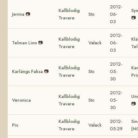
2012-
Kallblodig
Sy
Jevina
📷
Sto
06-
Travare
📷
03
2012-
Kallblodig
Klä
Telman Linn
📷
Valack
06-
Travare
Te
03
2012-
Kallblodig
Kar
Karlängs Faksa
📷
Sto
05-
Travare
Pr
30
2012-
Kallblodig
Un
Veronica
Sto
05-
Travare
📷
30
Kallblodig
2012-
Sin
Pix
Valack
Travare
05-29
(N