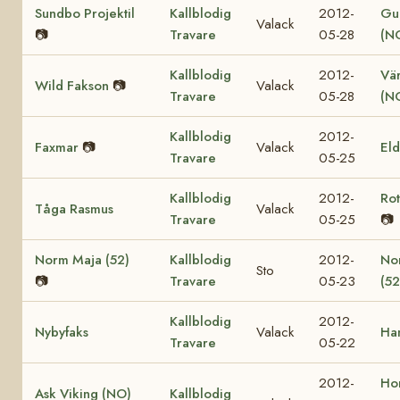
Sundbo Projektil
Kallblodig
2012-
Gul
Valack
📷
Travare
05-28
(N
Kallblodig
2012-
Vär
Wild Fakson
📷
Valack
Travare
05-28
(N
Kallblodig
2012-
Faxmar
📷
Valack
El
Travare
05-25
Kallblodig
2012-
Ro
Tåga Rasmus
Valack
Travare
05-25
📷
Norm Maja (52)
Kallblodig
2012-
No
Sto
📷
Travare
05-23
(52
Kallblodig
2012-
Nybyfaks
Valack
Ha
Travare
05-22
2012-
Ho
Ask Viking (NO)
Kallblodig