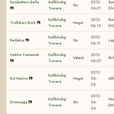
Sundsätters Bella
Kallblodig
2012-
Sun
Sto
📷
Travare
06-21
Eli
Kallblodig
2012-
Bor
Trollskärs Bork
📷
Hingst
Travare
06-15
(N
Kallblodig
2012-
Reifaksa
📷
Sto
La
Travare
06-11
Hektor Fantastisk
Kallblodig
2012-
Valack
Bir
📷
Travare
06-07
2012-
Kallblodig
Kut Melvin
📷
Hingst
06-
Alf
Travare
05
2012-
Kallblodig
Mjö
Drömsaga
📷
Sto
06-
Travare
(N
04