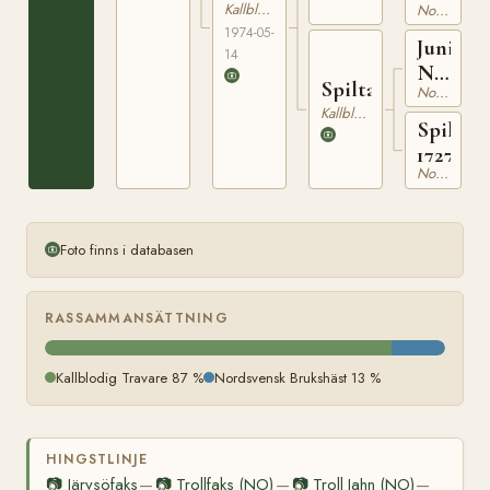
Kallblodig Travare
Nordsvensk Brukshäst
1974-05-
Junius
14
NT
Spiltatösen
Nordsvensk Brukshäst
24
Kallblodig Travare
Spilta
17272
Nordsvensk Brukshäst
Foto finns i databasen
RASSAMMANSÄTTNING
Kallblodig Travare 87 %
Nordsvensk Brukshäst 13 %
HINGSTLINJE
📷
Järvsöfaks
📷
Trollfaks (NO)
📷
Troll Jahn (NO)
—
—
—