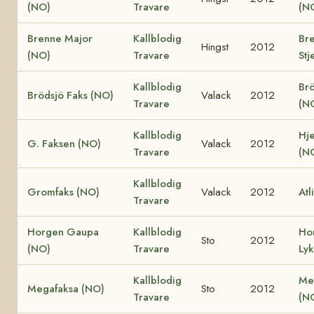
(NO)
Travare
(N
Brenne Major
Kallblodig
Br
Hingst
2012
(NO)
Travare
Stj
Kallblodig
Brö
Brödsjö Faks (NO)
Valack
2012
Travare
(N
Kallblodig
Hje
G. Faksen (NO)
Valack
2012
Travare
(N
Kallblodig
Gromfaks (NO)
Valack
2012
Atl
Travare
Horgen Gaupa
Kallblodig
Ho
Sto
2012
(NO)
Travare
Ly
Kallblodig
Me
Megafaksa (NO)
Sto
2012
Travare
(N