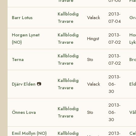
Travare
07-06
Fl
Kallblodig
2013-
Barr Lotus
Valack
Gra
Travare
07-04
Horgen Lynet
Kallblodig
2013-
Ho
Hingst
(NO)
Travare
07-02
Ly
Kallblodig
2013-
Terna
Sto
Br
Travare
07-02
2013-
Kallblodig
Djärv Elden
📷
Valack
06-
Eld
Travare
30
2013-
Kallblodig
Önnes Lova
Sto
06-
Vå
Travare
30
Emil Mollyn (NO)
Kallblodig
2013-
Ce