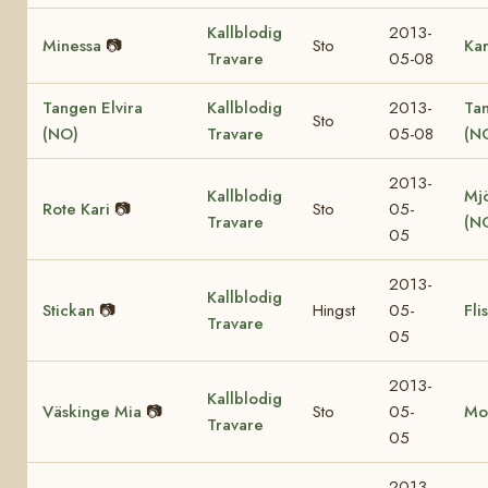
Kallblodig
2013-
Minessa
📷
Sto
Ka
Travare
05-08
Tangen Elvira
Kallblodig
2013-
Ta
Sto
(NO)
Travare
05-08
(N
2013-
Kallblodig
Mjö
Rote Kari
📷
Sto
05-
Travare
(N
05
2013-
Kallblodig
Stickan
📷
Hingst
05-
Fli
Travare
05
2013-
Kallblodig
Väskinge Mia
📷
Sto
05-
Mo
Travare
05
2013-