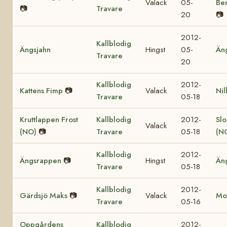
Valack
05-
Be
📷
Travare
20
📷
2012-
Kallblodig
Ängsjahn
Hingst
05-
Än
Travare
20
Kallblodig
2012-
Kattens Fimp
📷
Valack
Nil
Travare
05-18
Kruttlappen Frost
Kallblodig
2012-
Sl
Valack
(NO)
📷
Travare
05-18
(N
Kallblodig
2012-
Ängsrappen
📷
Hingst
Än
Travare
05-18
Kallblodig
2012-
Gärdsjö Maks
📷
Valack
Mol
Travare
05-16
Oppgårdens
Kallblodig
2012-