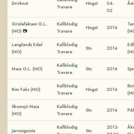
Drivknut
Hingst
04-
Åst
Travare
02
Grislefaksen G.L.
Kallblodig
Ta
Hingst
2014
(NO)
📷
Travare
(N
Langlands Edel
Kallblodig
Edl
Sto
2014
(NO)
Travare
(N
Kallblodig
Maia G.L. (NO)
Sto
2014
Sje
Travare
Kallblodig
Ri
Rim Faks (NO)
Hingst
2014
Travare
(N
Skumsjö Maia
Kallblodig
Sto
2014
Pål
(NO)
Travare
Kallblodig
2013-
Åk
Järvsögnista
Sto