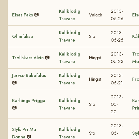
Kallblodig
2013-
Elsas Faks
📷
Valack
Els
Travare
05-26
Kallblodig
2013-
Glimfaksa
Sto
Kå
Travare
05-25
Kallblodig
2013-
Tro
Trollskärs Alvin
📷
Hingst
Travare
05-23
Mo
Järvsö Bukefalos
Kallblodig
2013-
Hingst
Fr
📷
Travare
05-21
2013-
Karlängs Prigga
Kallblodig
Kar
Sto
05-
📷
Travare
Pr
20
2013-
Styfs Pri Ma
Kallblodig
Sto
05-
Sty
Donna
📷
Travare