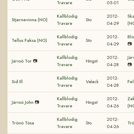
Travare
05-01
Kallblodig
2012-
Sk
Stjernevinna (NO)
Sto
Travare
04-29
(N
Kallblodig
2012-
Bl
Tellus Faksa (NO)
Sto
Travare
04-29
📷
Kallblodig
2012-
Jär
Järvsö Tor
📷
Hingst
Travare
04-28
📷
Kallblodig
2012-
Sid Ill
Valack
Fel
Travare
04-28
Kallblodig
2012-
Za
Järvsö John
📷
Hingst
Travare
04-26
(N
Kallblodig
2012-
Trönö Tösa
Sto
Trö
Travare
04-26