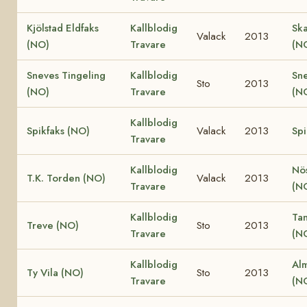
Kjölstad Eldfaks
Kallblodig
Ska
Valack
2013
(NO)
Travare
(N
Sneves Tingeling
Kallblodig
Sn
Sto
2013
(NO)
Travare
(N
Kallblodig
Spikfaks (NO)
Valack
2013
Spi
Travare
Kallblodig
Nö
T.K. Torden (NO)
Valack
2013
Travare
(N
Kallblodig
Ta
Treve (NO)
Sto
2013
Travare
(N
Kallblodig
Al
Ty Vila (NO)
Sto
2013
Travare
(N