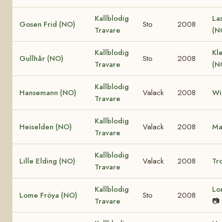
Kallblodig
La
Gosen Frid (NO)
Sto
2008
Travare
(N
Kallblodig
Kle
Gullhår (NO)
Sto
2008
Travare
(N
Kallblodig
Hansemann (NO)
Valack
2008
Wi
Travare
Kallblodig
Heiselden (NO)
Valack
2008
Ma
Travare
Kallblodig
Lille Elding (NO)
Valack
2008
Tro
Travare
Kallblodig
Lo
Lome Fröya (NO)
Sto
2008
Travare
📷