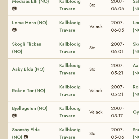
Mediaas Elli (NO)
Kallblodig
2007-
Sa
Sto
📷
Travare
06-06
(N
Lome Hero (NO)
Kallblodig
2007-
Lo
Valack
📷
Travare
06-05
(N
Skogli Flickan
Kallblodig
2007-
Sk
Sto
(NO)
Travare
06-01
(N
Kallblodig
2007-
Aa
Aaby Elda (NO)
Sto
Travare
05-21
(N
Kallblodig
2007-
Ro
Rokne Tor (NO)
Valack
Travare
05-21
(N
Bjelleguten (NO)
Kallblodig
2007-
Valack
Gy
📷
Travare
05-17
Snonsöy Elda
Kallblodig
2007-
Sn
Sto
(NO)
📷
Travare
05-06
(N