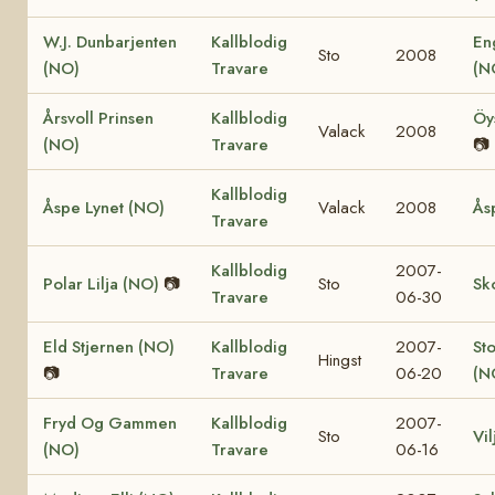
W.J. Dunbarjenten
Kallblodig
En
Sto
2008
(NO)
Travare
(N
Årsvoll Prinsen
Kallblodig
Öy
Valack
2008
(NO)
Travare
📷
Kallblodig
Åspe Lynet (NO)
Valack
2008
Ås
Travare
Kallblodig
2007-
Polar Lilja (NO)
📷
Sto
Sk
Travare
06-30
Eld Stjernen (NO)
Kallblodig
2007-
St
Hingst
📷
Travare
06-20
(N
Fryd Og Gammen
Kallblodig
2007-
Sto
Vi
(NO)
Travare
06-16