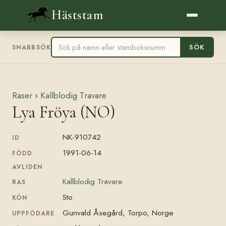
Häststam
SÖK
SNABBSÖK
Raser
›
Kallblodig Travare
Lya Fröya (NO)
NK-910742
ID
1991-06-14
FÖDD
AVLIDEN
Kallblodig Travare
RAS
Sto
KÖN
Gunvald Åsegård, Torpo, Norge
UPPFÖDARE