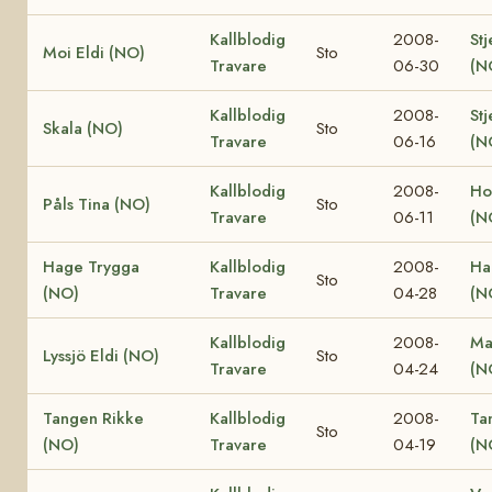
Kallblodig
2008-
Stj
Moi Eldi (NO)
Sto
Travare
06-30
(N
Kallblodig
2008-
Stj
Skala (NO)
Sto
Travare
06-16
(N
Kallblodig
2008-
Ho
Påls Tina (NO)
Sto
Travare
06-11
(N
Hage Trygga
Kallblodig
2008-
Ha
Sto
(NO)
Travare
04-28
(N
Kallblodig
2008-
Ma
Lyssjö Eldi (NO)
Sto
Travare
04-24
(N
Tangen Rikke
Kallblodig
2008-
Ta
Sto
(NO)
Travare
04-19
(N