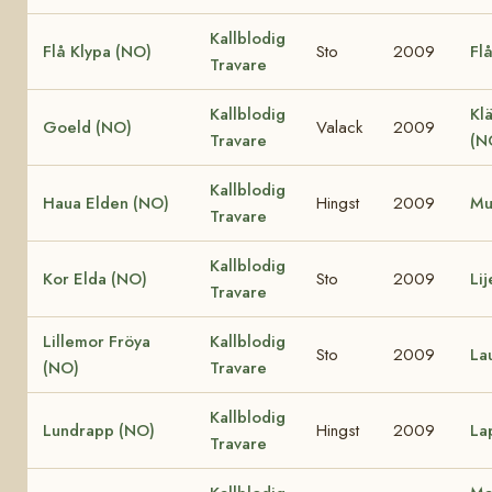
Kallblodig
Flå Klypa (NO)
Sto
2009
Fl
Travare
Kallblodig
Klä
Goeld (NO)
Valack
2009
Travare
(N
Kallblodig
Haua Elden (NO)
Hingst
2009
Mu
Travare
Kallblodig
Kor Elda (NO)
Sto
2009
Li
Travare
Lillemor Fröya
Kallblodig
Sto
2009
La
(NO)
Travare
Kallblodig
Lundrapp (NO)
Hingst
2009
La
Travare