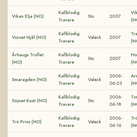
Kallblodig
Vi
Vikan Elja (NO)
Sto
2007
Travare
(N
Kallblodig
Tr
Vorset Njål (NO)
Valack
2007
Travare
(N
Århaugs Trollet
Kallblodig
Ho
Sto
2007
(NO)
Travare
(N
Kallblodig
2006-
Ar
Smaragden (NO)
Valack
Travare
06-23
(N
Kallblodig
2006-
Ti
Söyset Kusti (NO)
Sto
Travare
06-18
(N
Kallblodig
2006-
Tr
Trö Prins (NO)
Valack
Travare
06-16
(N