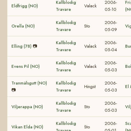
Kallblodig
2006-
Fr
Eldfrigg (NO)
Valack
Travare
05-10
(N
Kallblodig
2006-
Orella (NO)
Sto
Vi
Travare
05-09
Kallblodig
2006-
Elling (78)
📷
Valack
Bur
Travare
05-04
Kallblodig
2006-
Evens Pil (NO)
Valack
Bo
Travare
05-03
Tranmälsgutt (NO)
Kallblodig
2006-
Hingst
El
📷
Travare
05-03
Kallblodig
2006-
Viljerappa (NO)
Sto
Vi
Travare
05-03
Kallblodig
2006-
Sc
Vikan Elda (NO)
Sto
Travare
05-01
(N