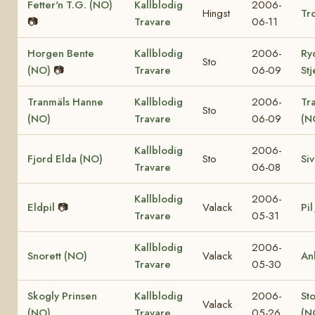
Fetter'n T.G. (NO)
Kallblodig
2006-
Hingst
Tro
📷
Travare
06-11
Horgen Bente
Kallblodig
2006-
Ry
Sto
(NO)
📷
Travare
06-09
St
Tranmäls Hanne
Kallblodig
2006-
Tr
Sto
(NO)
Travare
06-09
(N
Kallblodig
2006-
Fjord Elda (NO)
Sto
Si
Travare
06-08
Kallblodig
2006-
Eldpil
📷
Valack
Pil
Travare
05-31
Kallblodig
2006-
Snorett (NO)
Valack
An
Travare
05-30
Skogly Prinsen
Kallblodig
2006-
St
Valack
(NO)
Travare
05-26
(N