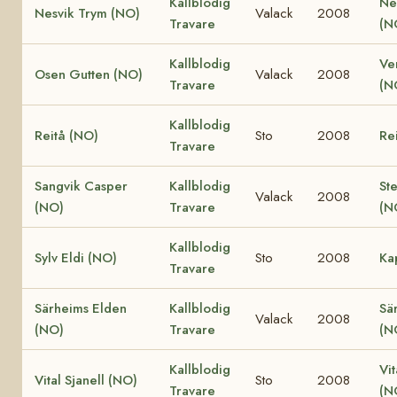
Kallblodig
Ne
Nesvik Trym (NO)
Valack
2008
Travare
(N
Kallblodig
Ve
Osen Gutten (NO)
Valack
2008
Travare
(N
Kallblodig
Reitå (NO)
Sto
2008
Re
Travare
Sangvik Casper
Kallblodig
St
Valack
2008
(NO)
Travare
(N
Kallblodig
Sylv Eldi (NO)
Sto
2008
Ka
Travare
Särheims Elden
Kallblodig
Sä
Valack
2008
(NO)
Travare
(N
Kallblodig
Vit
Vital Sjanell (NO)
Sto
2008
Travare
(N