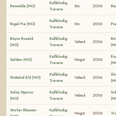
Kallblodig
Remelda (NO)
Sto
2006
Re
Travare
Kallblodig
Rigel Pia (NO)
Sto
2006
Pi
Travare
Röyns Roseld
Kallblodig
Rö
Valack
2006
(NO)
Travare
(N
Kallblodig
En
Selden (NO)
Hingst
2006
Travare
(N
Kallblodig
Slo
Slottelid Eld (NO)
Valack
2006
Travare
(N
Solöy Stjerno
Kallblodig
So
Valack
2006
(NO)
Travare
(N
Storler Blessen
Kallblodig
Hingst
2006
Tro