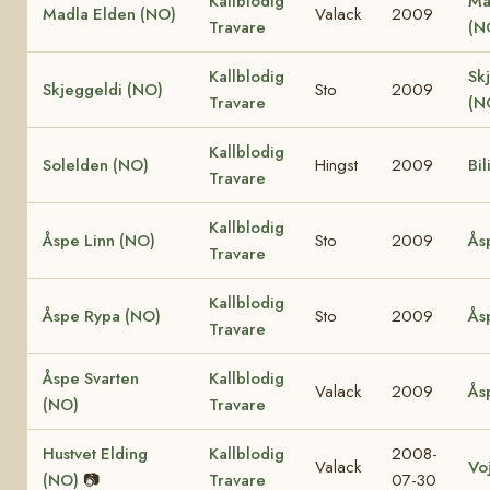
Kallblodig
Ma
Madla Elden (NO)
Valack
2009
Travare
(N
Kallblodig
Sk
Skjeggeldi (NO)
Sto
2009
Travare
(N
Kallblodig
Solelden (NO)
Hingst
2009
Bil
Travare
Kallblodig
Åspe Linn (NO)
Sto
2009
Ås
Travare
Kallblodig
Åspe Rypa (NO)
Sto
2009
Ås
Travare
Åspe Svarten
Kallblodig
Valack
2009
Ås
(NO)
Travare
Hustvet Elding
Kallblodig
2008-
Valack
Vo
(NO)
📷
Travare
07-30