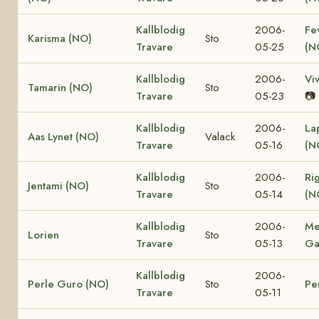
Kallblodig
2006-
Fe
Karisma (NO)
Sto
Travare
05-25
(N
Kallblodig
2006-
Vi
Tamarin (NO)
Sto
Travare
05-23
📷
Kallblodig
2006-
La
Aas Lynet (NO)
Valack
Travare
05-16
(N
Kallblodig
2006-
Ri
Jentami (NO)
Sto
Travare
05-14
(N
Kallblodig
2006-
Me
Lorien
Sto
Travare
05-13
Ga
Kallblodig
2006-
Perle Guro (NO)
Sto
Pe
Travare
05-11