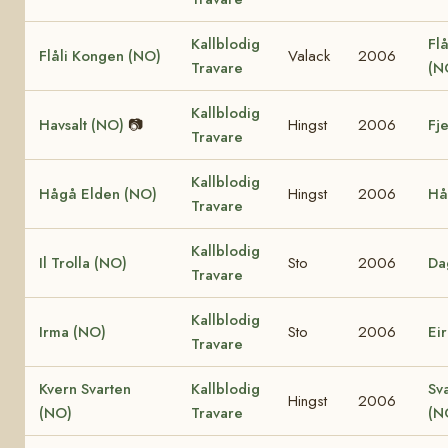
Kallblodig
Flå
Flåli Kongen (NO)
Valack
2006
Travare
(N
Kallblodig
Havsalt (NO)
📷
Hingst
2006
Fj
Travare
Kallblodig
Hågå Elden (NO)
Hingst
2006
Hå
Travare
Kallblodig
Il Trolla (NO)
Sto
2006
Da
Travare
Kallblodig
Irma (NO)
Sto
2006
Ei
Travare
Kvern Svarten
Kallblodig
Sv
Hingst
2006
(NO)
Travare
(N