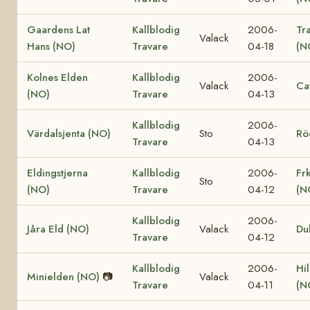
Gaardens Lat
Kallblodig
2006-
Tr
Valack
Hans (NO)
Travare
04-18
(N
Kolnes Elden
Kallblodig
2006-
Valack
Ca
(NO)
Travare
04-13
Kallblodig
2006-
Värdalsjenta (NO)
Sto
Rö
Travare
04-13
Eldingstjerna
Kallblodig
2006-
Fr
Sto
(NO)
Travare
04-12
(N
Kallblodig
2006-
Jåra Eld (NO)
Valack
Du
Travare
04-12
Kallblodig
2006-
Hi
Minielden (NO)
📷
Valack
Travare
04-11
(N