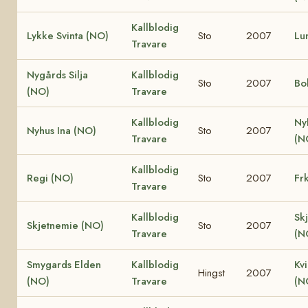
Kallblodig
Lykke Svinta (NO)
Sto
2007
Lu
Travare
Nygårds Silja
Kallblodig
Sto
2007
Bo
(NO)
Travare
Kallblodig
Ny
Nyhus Ina (NO)
Sto
2007
Travare
(N
Kallblodig
Regi (NO)
Sto
2007
Fr
Travare
Kallblodig
Sk
Skjetnemie (NO)
Sto
2007
Travare
(N
Smygards Elden
Kallblodig
Kv
Hingst
2007
(NO)
Travare
(N