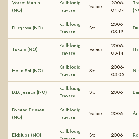
Vorset Martin
Kallblodig
2006-
Tr
Valack
(NO)
Travare
04-04
(N
Kallblodig
2006-
Durgrosa (NO)
Sto
Du
Travare
03-19
Kallblodig
2006-
Tokam (NO)
Valack
Hy
Travare
03-14
Kallblodig
2006-
Helle Sol (NO)
Sto
Nu
Travare
03-05
Kallblodig
B.B. Jessica (NO)
Sto
2006
Ba
Travare
Dyrstad Prinsen
Kallblodig
Valack
2006
År
(NO)
Travare
Kallblodig
Eldsjuba (NO)
Sto
2006
Ro
Travare