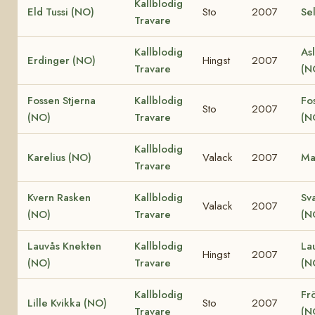
Kallblodig
Eld Tussi (NO)
Sto
2007
Se
Travare
Kallblodig
Asl
Erdinger (NO)
Hingst
2007
Travare
(N
Fossen Stjerna
Kallblodig
Fo
Sto
2007
(NO)
Travare
(N
Kallblodig
Karelius (NO)
Valack
2007
Ma
Travare
Kvern Rasken
Kallblodig
Sv
Valack
2007
(NO)
Travare
(N
Lauvås Knekten
Kallblodig
La
Hingst
2007
(NO)
Travare
(N
Kallblodig
Fr
Lille Kvikka (NO)
Sto
2007
Travare
(N