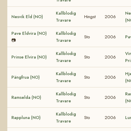
Kallblodig
Ne
Nesvik Eld (NO)
Hingst
2006
Travare
(N
Pave Eldvira (NO)
Kallblodig
Sto
2006
Pa
📷
Travare
Kallblodig
Vi
Prinse Elvira (NO)
Sto
2006
Travare
Pr
Kallblodig
Hj
Pängfrua (NO)
Sto
2006
Travare
(N
Kallblodig
Ra
Ramselda (NO)
Sto
2006
Travare
(N
Kallblodig
Rappluna (NO)
Sto
2006
Lu
Travare