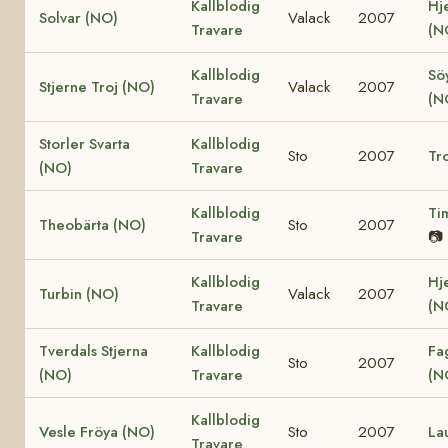
Kallblodig
Hje
Solvar (NO)
Valack
2007
Travare
(N
Kallblodig
Söy
Stjerne Troj (NO)
Valack
2007
Travare
(N
Storler Svarta
Kallblodig
Sto
2007
Tro
(NO)
Travare
Kallblodig
Ti
Theobärta (NO)
Sto
2007
Travare
📷
Kallblodig
Hj
Turbin (NO)
Valack
2007
Travare
(N
Tverdals Stjerna
Kallblodig
Fa
Sto
2007
(NO)
Travare
(N
Kallblodig
Vesle Fröya (NO)
Sto
2007
La
Travare