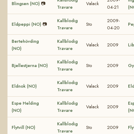
Blingsen (NO)
📷
Valack
Travare
04-21
(N
Kallblodig
2009-
Eldpeppi (NO)
📷
Sto
Pe
Travare
04-20
Bertehövding
Kallblodig
Valack
2009
Li
(NO)
Travare
Kallblodig
Bjellestjerna (NO)
Sto
2009
Gy
Travare
Kallblodig
Eldnok (NO)
Valack
2009
Eld
Travare
Espe Helding
Kallblodig
Es
Valack
2009
(NO)
Travare
(N
Kallblodig
Flytvill (NO)
Sto
2009
Fly
Travare