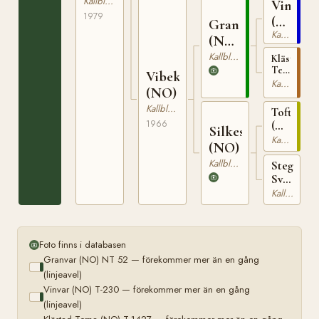
Kallblodig Travare
Vinvar
1265
1979
(NO)
Granvar
Kallblodig Travare
T-
(NO)
230
NT
Kallblodig Travare
Klästad
Terna
52
Vibekke
(NO)
Kallblodig Travare
(NO)
T-
1427
Kallblodig Travare
Tofterug
1966
(NO)
Silkesvarta
T-
Kallblodig Travare
(NO)
223
Kallblodig Travare
Stegg
Svarta
(NO)
Kallblodig Travare
T-
1153
Foto finns i databasen
Granvar (NO) NT 52 — förekommer mer än en gång
(linjeavel)
Vinvar (NO) T-230 — förekommer mer än en gång
(linjeavel)