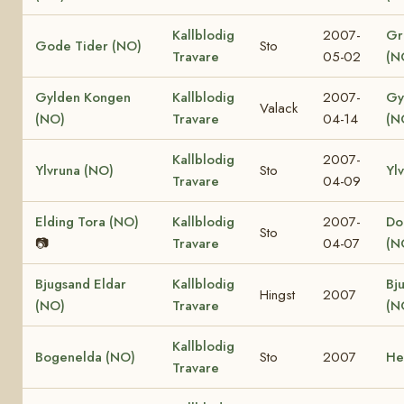
Kallblodig
2007-
Gr
Gode Tider (NO)
Sto
Travare
05-02
(N
Gylden Kongen
Kallblodig
2007-
Gy
Valack
(NO)
Travare
04-14
(N
Kallblodig
2007-
Ylvruna (NO)
Sto
Yl
Travare
04-09
Elding Tora (NO)
Kallblodig
2007-
Dol
Sto
📷
Travare
04-07
(N
Bjugsand Eldar
Kallblodig
Bj
Hingst
2007
(NO)
Travare
(N
Kallblodig
Bogenelda (NO)
Sto
2007
He
Travare