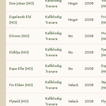
Kallblodig
Vo
Don Johan (NO)
Hingst
2008
Travare
(N
Eigelands Eld
Kallblodig
Fri
Hingst
2008
(NO)
Travare
(N
Kallblodig
Hu
Eilvinni (NO)
Sto
2008
Travare
(N
Kallblodig
Fje
Eldlilja (NO)
Sto
2008
Travare
(N
Kallblodig
Es
Espe Elle (NO)
Sto
2008
Travare
(N
Kallblodig
Stj
Fin Elden (NO)
Valack
2008
Travare
(N
Kallblodig
Flyteld (NO)
Valack
2008
Fly
Travare