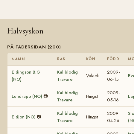
Halvsyskon
PÅ FADERSIDAN (200)
NAMN
RAS
KÖN
FÖDD
M
Eldingson B.G.
Kallblodig
2009-
Valack
Ev
(NO)
Travare
06-15
Kallblodig
2009-
Lundrapp (NO)
📷
Hingst
La
Travare
05-16
Kallblodig
2009-
Sl
Eldjon (NO)
📷
Hingst
Travare
04-26
(N
Kallblodig
2009-
In