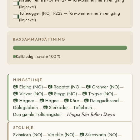
Klästad Terna (NO) T-1427 — förekommer mer än en gång
(linjeavel)
Tofteruggen (NO) T-223 — förekommer mer än en gång
(linjeavel)
RASSAMMANSÄTTNING
Kallblodig Travare 100 %
HINGSTLINJE
📷
Elding (NO)
📷
Rappfot (NO)
📷
Granvar (NO)
—
—
—
📷
Vinvar (NO)
📷
Stegg (NO)
📷
Trygve (NO)
—
—
—
📷
Högnar
📷
Högne
📷
Kåre
📷
Dalegudbrand
—
—
—
—
Dölegubben
📷
Sterkoder
Toftebrun
—
—
—
Den gamle Toftehingsten
Hingst från Tofte i Dovre
—
STOLINJE
Svinntora (NO)
Vibekke (NO)
📷
Silkesvarta (NO)
—
—
—