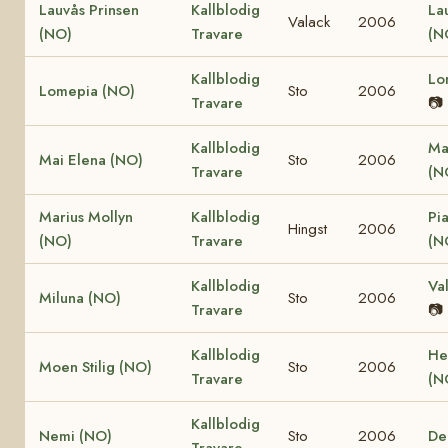
Lauvås Prinsen
Kallblodig
La
Valack
2006
(NO)
Travare
(N
Kallblodig
Lo
Lomepia (NO)
Sto
2006
Travare
📷
Kallblodig
Ma
Mai Elena (NO)
Sto
2006
Travare
(N
Marius Mollyn
Kallblodig
Pi
Hingst
2006
(NO)
Travare
(N
Kallblodig
Va
Miluna (NO)
Sto
2006
Travare
📷
Kallblodig
He
Moen Stilig (NO)
Sto
2006
Travare
(N
Kallblodig
Nemi (NO)
Sto
2006
De
Travare