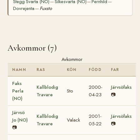
Stegg Svarta (NO)
Silkesvarta (NO)
Pernhild
—
—
—
Dovrejenta
Fuxsto
—
Avkommor (7)
Avkommor
NAMN
RAS
KÖN
FÖDD
FAR
Faks
Kallblodig
2000-
Järvsöfaks
Perla
Sto
Travare
04-23
📷
(NO)
Järvsö
Kallblodig
2001-
Järvsöfaks
Jo (NO)
Valack
Travare
05-22
📷
📷