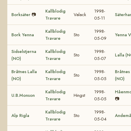
Kallblodig
1998-
Borksäter
📷
Valack
Säterha
Travare
05-11
Kallblodig
1998-
Bork Yenna
Sto
Yenna V
Travare
05-09
Sidselstjerna
Kallblodig
1998-
Sto
Lalla (
(NO)
Travare
05-07
Bråtnes Lalla
Kallblodig
1998-
Bråtnes 
Sto
(NO)
Travare
05-05
(NO)
Kallblodig
1998-
Håenm
U.B.Monson
Hingst
Travare
05-05
📷
Kallblodig
1998-
Alp Rigla
Sto
Andem
Travare
05-04