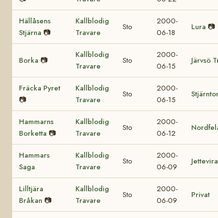
Hällåsens
Kallblodig
2000-
Sto
Lura
📷
Stjärna
📷
Travare
06-18
Kallblodig
2000-
Borka
📷
Sto
Järvsö T
Travare
06-15
Fräcka Pyret
Kallblodig
2000-
Sto
Stjärntor
📷
Travare
06-15
Hammarns
Kallblodig
2000-
Sto
Nordfel
Borketta
📷
Travare
06-12
Hammars
Kallblodig
2000-
Sto
Jettevir
Saga
Travare
06-09
Lilltjära
Kallblodig
2000-
Sto
Privat
Bråkan
📷
Travare
06-09