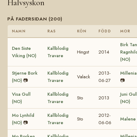
Halvsyskon
PÅ FADERSIDAN (200)
NAMN
RAS
KÖN
FÖDD
MOR
Birk Tan
Den Siste
Kallblodig
Hingst
2014
Ragnhil
Viking (NO)
Travare
(NO)
Stjerne Bork
Kallblodig
2013-
Milleni
Valack
(NO)
📷
Travare
06-27
📷
Visa Gull
Kallblodig
Juni Gul
Sto
2013
(NO)
Travare
(NO)
Mo Lynhild
Kallblodig
2012-
Sto
Malene
(NO)
📷
Travare
06-06
Mo Borken
Kallblodig
Milleni