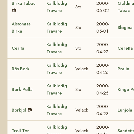
Birka Tabac
Kallblodig
2000-
Goldina
Sto
📷
Travare
05-02
Tabac
Alstomtas
Kallblodig
2000-
Sto
Slogina
Birka
Travare
05-01
Kallblodig
2000-
Cerita
Sto
Ceretta
Travare
04-27
Kallblodig
2000-
Rös Bork
Valack
Pralin
Travare
04-26
Kallblodig
2000-
Bork Pella
Sto
Kinge P
Travare
04-25
Kallblodig
2000-
Borkjol
📷
Valack
Lunjola
Travare
04-23
Kallblodig
2000-
Troll Tor
Valack
Sandett