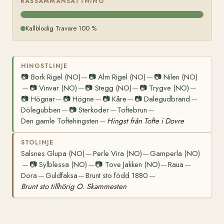
RASSAMMANSÄTTNING
Kallblodig Travare 100 %
HINGSTLINJE
📷
Bork Rigel (NO)
📷
Alm Rigel (NO)
📷
Nilen (NO)
—
—
📷
Vinvar (NO)
📷
Stegg (NO)
📷
Trygve (NO)
—
—
—
—
📷
Högnar
📷
Högne
📷
Kåre
📷
Dalegudbrand
—
—
—
—
Dölegubben
📷
Sterkoder
Toftebrun
—
—
—
Den gamle Toftehingsten
Hingst från Tofte i Dovre
—
STOLINJE
Salsnes Glupa (NO)
Perle Vira (NO)
Gamperla (NO)
—
—
📷
Sylblessa (NO)
📷
Tove Jakken (NO)
Raua
—
—
—
—
Dora
Guldfaksa
Brunt sto född 1880
—
—
—
Brunt sto tillhörig O. Skammesten