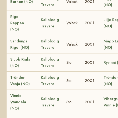
Borken (NO)
Valack
2001
Travare
(NO)
Rigel
Kallblodig
Lilje R
Rappen
Valack
2001
Travare
(NO)
(NO)
Sandungs
Kallblodig
Mago L
Valack
2001
Rigel (NO)
Travare
(NO)
Stubb Rigla
Kallblodig
Sto
2001
Ryvinni
(NO)
Travare
Trönder
Kallblodig
Trönder
Sto
2001
Vanja (NO)
Travare
(NO)
Vinnie
Kallblodig
Vibergs
Wandela
Sto
2001
Travare
Vinnie 
(NO)