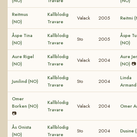
(NO)
Travare
(NO)
Reitmus
Kallblodig
Valack
2005
Reitmi 
(NO)
Travare
Åspe Tina
Kallblodig
Åspe Tu
Sto
2005
(NO)
Travare
(NO)
Aure Rigel
Kallblodig
Aure Je
Valack
2004
(NO)
Travare
(NO)
📷
Kallblodig
Linda
Junilind (NO)
Sto
2004
Travare
Armand
Omer
Kallblodig
Borken (NO)
Valack
2004
Omer A
Travare
📷
Ås Gnista
Kallblodig
Sto
2004
Dusine 
(NO)
Travare