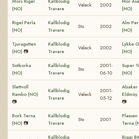
Mors Rigel
Kallblodig
Mor Ås
Valack
2002
(NO)
Travare
(NO)
Rigel Perla
Kallblodig
Alm Per
Sto
2002
(NO)
Travare
(NO)
Tjuragutten
Kallblodig
Lykke 
Valack
2002
(NO)
📷
Travare
(NO)
Sotborka
Kallblodig
2001-
Super T
Sto
(NO)
Travare
06-10
(NO)
Slettvoll
Alsaker
Kallblodig
2001-
Rambo (NO)
Valack
Eldmöy
Travare
05-12
📷
📷
Bork Terna
Kallblodig
Plassen
Sto
2001
(NO)
📷
Travare
Terna (
Kallblodig
Riggi Bit