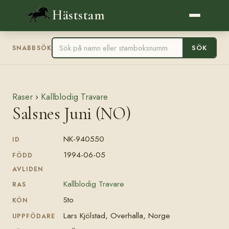
Häststam
SÖK
SNABBSÖK
Raser
›
Kallblodig Travare
Salsnes Juni (NO)
NK-940550
ID
1994-06-05
FÖDD
AVLIDEN
Kallblodig Travare
RAS
Sto
KÖN
Lars Kjölstad, Overhalla, Norge
UPPFÖDARE