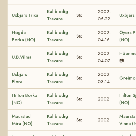
Kallblodig
2002-
Uxbjärs Trixa
Sto
Uxbjärs
Travare
05-22
Högda
Kallblodig
2002-
Öyers P
Sto
Borka (NO)
Travare
04-16
(NO)
Kallblodig
2002-
Håenm
U.B.Vilma
Sto
Travare
04-07
📷
Uxbjärs
Kallblodig
2002-
Sto
Greimo
Flora
Travare
03-14
Hilton Borka
Kallblodig
Hilton S
Sto
2002
(NO)
Travare
(NO)
Maurstad
Kallblodig
Maursta
Sto
2002
Mira (NO)
Travare
Vinna (