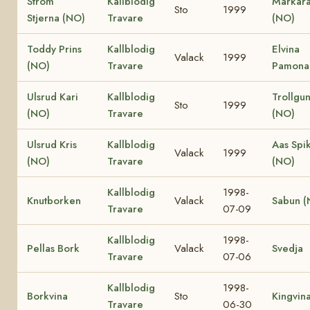
Ström
Kallblodig
Markar
Sto
1999
Stjerna (NO)
Travare
(NO)
Toddy Prins
Kallblodig
Elvina
Valack
1999
(NO)
Travare
Pamona
Ulsrud Kari
Kallblodig
Trollgu
Sto
1999
(NO)
Travare
(NO)
Ulsrud Kris
Kallblodig
Aas Spi
Valack
1999
(NO)
Travare
(NO)
Kallblodig
1998-
Knutborken
Valack
Sabun (
Travare
07-09
Kallblodig
1998-
Pellas Bork
Valack
Svedja
Travare
07-06
Kallblodig
1998-
Borkvina
Sto
Kingvin
Travare
06-30