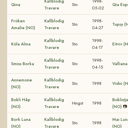
Kallblodig
1998-
Qina
Sto
Qia Exp
Travare
05-02
Fröken
Kallblodig
1998-
Sto
Tupsy (
Amalie (NO)
Travare
04-27
Kallblodig
1998-
Köla Alma
Sto
Eitviv (
Travare
04-17
Kallblodig
1998-
Smiss Borka
Sto
Valliana
Travare
04-15
Annemone
Kallblodig
Sto
1998
Vidni (
(NO)
Travare
Bokli Håp
Kallblodig
Boklistj
Hingst
1998
(NO)
Travare
(NO)
📷
Bork Luna
Kallblodig
Mai Lun
Sto
1998
(NO)
Travare
(NO)