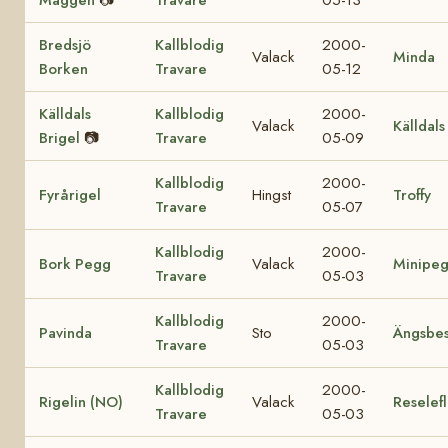
Bredsjö
Kallblodig
2000-
Valack
Minda
Borken
Travare
05-12
Källdals
Kallblodig
2000-
Valack
Källdals
Brigel
📷
Travare
05-09
Kallblodig
2000-
Fyrårigel
Hingst
Troffy
Travare
05-07
Kallblodig
2000-
Bork Pegg
Valack
Minipe
Travare
05-03
Kallblodig
2000-
Pavinda
Sto
Ängsbes
Travare
05-03
Kallblodig
2000-
Rigelin (NO)
Valack
Reselef
Travare
05-03