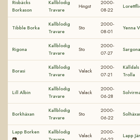
Risbäcks
Kallblodig
2000-
Hingst
Lorettfl
Borkason
Travare
08-22
Kallblodig
2000-
Tibble Borka
Sto
Yenna V
Travare
08-01
Kallblodig
2000-
Rigona
Sto
Sargon
Travare
07-27
Kallblodig
2000-
Källdals
Borasi
Valack
Travare
07-21
Trolla
Kallblodig
2000-
Lill Albin
Valack
Solvirm
Travare
06-28
Kallblodig
2000-
Borkhäxan
Sto
Solhäxa
Travare
06-22
Lapp Borken
Kallblodig
2000-
Valack
Lapp Jä
📷
Travare
06-22