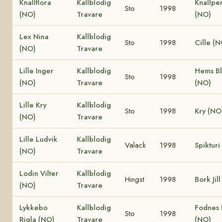
Knallflora
Kallblodig
Knallpe
Sto
1998
(NO)
Travare
(NO)
Lex Nina
Kallblodig
Sto
1998
Cille (
(NO)
Travare
Lille Inger
Kallblodig
Hems Bl
Sto
1998
(NO)
Travare
(NO)
Lille Kry
Kallblodig
Sto
1998
Kry (NO
(NO)
Travare
Lille Ludvik
Kallblodig
Valack
1998
Spikturi
(NO)
Travare
Lodin Vilter
Kallblodig
Hingst
1998
Bork Jil
(NO)
Travare
Lykkebo
Kallblodig
Fodnes
Sto
1998
Rigla (NO)
Travare
(NO)