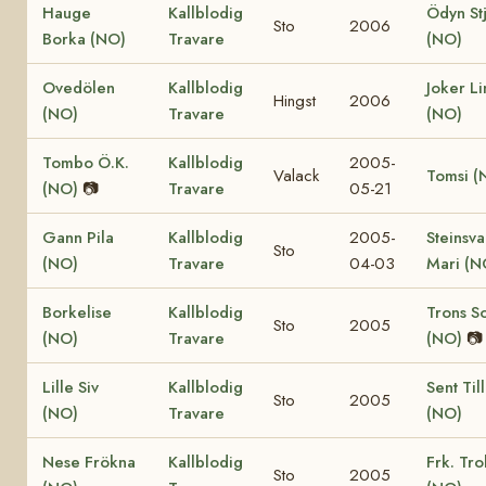
Hauge
Kallblodig
Ödyn St
Sto
2006
Borka (NO)
Travare
(NO)
Ovedölen
Kallblodig
Joker Li
Hingst
2006
(NO)
Travare
(NO)
Tombo Ö.K.
Kallblodig
2005-
Valack
Tomsi (
(NO)
📷
Travare
05-21
Gann Pila
Kallblodig
2005-
Steinsv
Sto
(NO)
Travare
04-03
Mari (N
Borkelise
Kallblodig
Trons S
Sto
2005
(NO)
Travare
(NO)
📷
Lille Siv
Kallblodig
Sent Til
Sto
2005
(NO)
Travare
(NO)
Nese Frökna
Kallblodig
Frk. Tro
Sto
2005