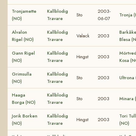
Tronjamette
Kallblodig
2003-
Sto
Tronja 
(NO)
Travare
06-07
Alvalon
Kallblodig
Barkåk
Valack
2003
Rigel (NO)
Travare
Blesa (
Gann Rigel
Kallblodig
Mörtved
Hingst
2003
(NO)
Travare
Kosa (N
Grimsulla
Kallblodig
Sto
2003
Ultrona
(NO)
Travare
Haaga
Kallblodig
Sto
2003
Minara 
Borga (NO)
Travare
Jorik Borken
Kallblodig
Tori Tul
Hingst
2003
(NO)
Travare
(NO)