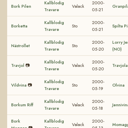
Kallblodig
2000-
Bork Pilen
Valack
Granpil
Travare
05-21
Kallblodig
2000-
Borketta
Sto
Spilta P
Travare
05-21
Kallblodig
2000-
Lorry Je
Nästrollet
Sto
Travare
05-20
(NO)
Kallblodig
2000-
Travjol
📷
Valack
Travjola
Travare
05-20
Kallblodig
2000-
Vildvina
📷
Sto
Olvina
Travare
05-19
Kallblodig
2000-
Borkum Riff
Valack
Jennivin
Travare
05-18
Bork
Kallblodig
2000-
Valack
Momag
Maggen
📷
Travare
05-13