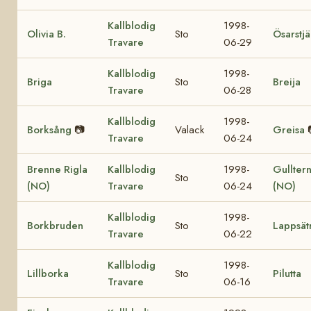
Kallblodig
1998-
Olivia B.
Sto
Ösarstj
Travare
06-29
Kallblodig
1998-
Briga
Sto
Breija
Travare
06-28
Kallblodig
1998-
Borksång
📷
Valack
Greisa
Travare
06-24
Brenne Rigla
Kallblodig
1998-
Gullter
Sto
(NO)
Travare
06-24
(NO)
Kallblodig
1998-
Borkbruden
Sto
Lappsät
Travare
06-22
Kallblodig
1998-
Lillborka
Sto
Pilutta
Travare
06-16