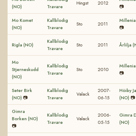
Hingst
2012
(NO)
Travare
📷
Mo Komet
Kallblodig
Milleni
Sto
2011
(NO)
Travare
📷
Kallblodig
Rigla (NO)
Sto
2011
Årlilja 
Travare
Mo
Kallblodig
Milleni
Stjerneskudd
Sto
2010
Travare
📷
(NO)
Seter Birk
Kallblodig
2007-
Höiby J
Valack
(NO)
📷
Travare
06-15
(NO)
📷
Gimra
Kallblodig
2006-
Gimra 
Borken (NO)
Valack
Travare
05-15
(NO)
📷