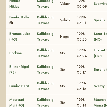
Finnbo
Kallblodig
1998-
Valack
Svanviv
Niklas
Travare
06-09
Finnbo Kalle
Kallblodig
1998-
Valack
Sprella
📷
Travare
05-31
Bråtnes Luke
Kallblodig
1998-
Seter T
Hingst
(NO)
Travare
05-26
(NO)
Kallblodig
1998-
Hjelset 
Borkina
Sto
Travare
05-24
(NO)
Ellinor Rigel
Kallblodig
1998-
Sto
Burella 
(78)
Travare
05-17
Kallblodig
1998-
Finnbo Berit
Sto
Svanvy
Travare
05-15
Maurstad
Kallblodig
1998-
Maursta
Sto
Mai (NO)
Travare
05-14
Vinna (