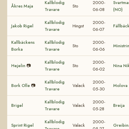
Kallblodig
2000-
Svartma
Åkres Maja
Sto
Travare
06-08
(NO)
Kallblodig
2000-
Jakob Rigel
Hingst
Fällbäck
Travare
06-07
Kallbäckens
Kallblodig
2000-
Sto
Ministr
Borka
Travare
06-06
Kallblodig
2000-
Hejelin
📷
Sto
Nina Nik
Travare
06-02
Kallblodig
2000-
Bork Olle
📷
Valack
Molova
Travare
05-30
Kallblodig
2000-
Brigel
Valack
Breija
Travare
05-28
Kallblodig
2000-
Sprint Rigel
Valack
Greibin
Travare
05-27