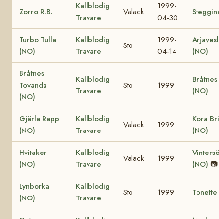
Kallblodig
1999-
Zorro R.B.
Valack
Steggin
Travare
04-30
Turbo Tulla
Kallblodig
1999-
Arjaves
Sto
(NO)
Travare
04-14
(NO)
Bråtnes
Kallblodig
Bråtnes 
Tovanda
Sto
1999
Travare
(NO)
(NO)
Gjärla Rapp
Kallblodig
Kora Bri
Valack
1999
(NO)
Travare
(NO)
Hvitaker
Kallblodig
Vintersö
Valack
1999
(NO)
Travare
(NO)
📷
Lynborka
Kallblodig
Sto
1999
Tonette
(NO)
Travare