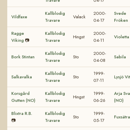
Travare
04-17
Kallblodig
2000-
Svede
Vildfaxe
Valack
Travare
04-17
Fröken
Ragge
Kallblodig
2000-
Hingst
Violetta
Viking
📷
Travare
04-11
Kallblodig
2000-
Bork Stintan
Sto
Sabila
Travare
04-08
Kallblodig
1999-
Salkavalka
Sto
Lysjö Vit
Travare
07-11
Korsgård
Kallblodig
1999-
Arja Sva
Hingst
Gutten (NO)
Travare
06-26
(NO)
Blixtra R.B.
Kallblodig
1999-
Sto
Fuxsätra
📷
Travare
05-17