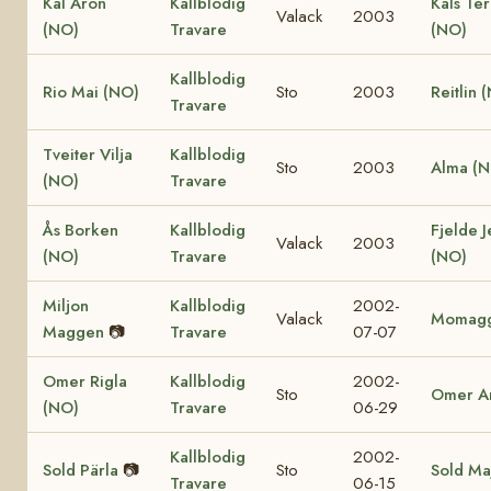
Kal Aron
Kallblodig
Kals Te
Valack
2003
(NO)
Travare
(NO)
Kallblodig
Rio Mai (NO)
Sto
2003
Reitlin 
Travare
Tveiter Vilja
Kallblodig
Sto
2003
Alma (
(NO)
Travare
Ås Borken
Kallblodig
Fjelde J
Valack
2003
(NO)
Travare
(NO)
Miljon
Kallblodig
2002-
Valack
Momag
Maggen
📷
Travare
07-07
Omer Rigla
Kallblodig
2002-
Sto
Omer A
(NO)
Travare
06-29
Kallblodig
2002-
Sold Pärla
📷
Sto
Sold Ma
Travare
06-15