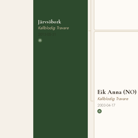
Järvsöbork
Kallblodig Travare
2013-05-31
Eik Anna (NO)
Kallblodig Travare
2003-04-17