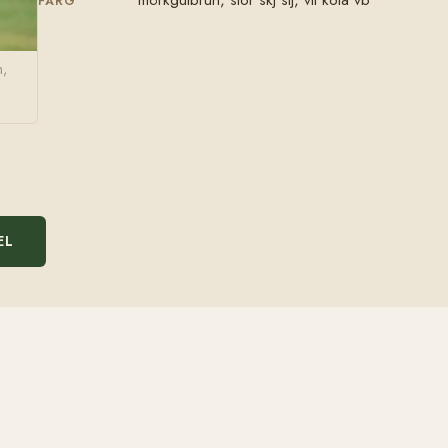
FÄRG
m,
EL