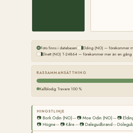
Foto finns i databasen
Elding (NO) — förekommer me
Elnett (NO) T-24864 — förekommer mer än en gång (l
RASSAMMANSÄTTNING
Kallblodig Travare 100 %
HINGSTLINJE
📷
Bork Odin (NO)
📷
Moe Odin (NO)
📷
Eldin
—
—
📷
Högne
📷
Kåre
📷
Dalegudbrand
Dölegu
—
—
—