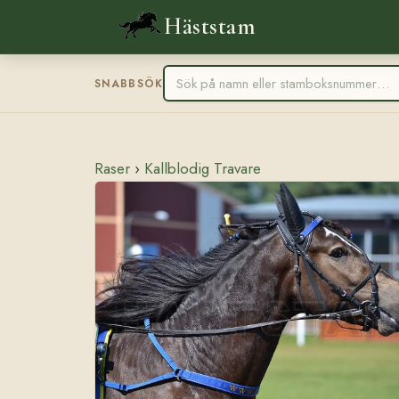
Häststam
SNABBSÖK
Raser
›
Kallblodig Travare