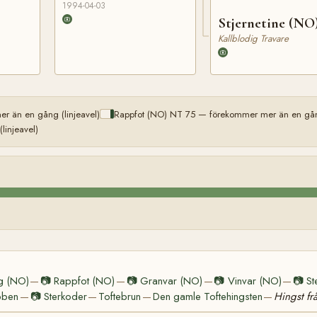
1994-04-03
Stjernetine (NO
Kallblodig Travare
r än en gång (linjeavel)
Rappfot (NO) NT 75 — förekommer mer än en gång
injeavel)
g (NO)
📷
Rappfot (NO)
📷
Granvar (NO)
📷
Vinvar (NO)
📷
St
—
—
—
—
bben
📷
Sterkoder
Toftebrun
Den gamle Toftehingsten
Hingst fr
—
—
—
—