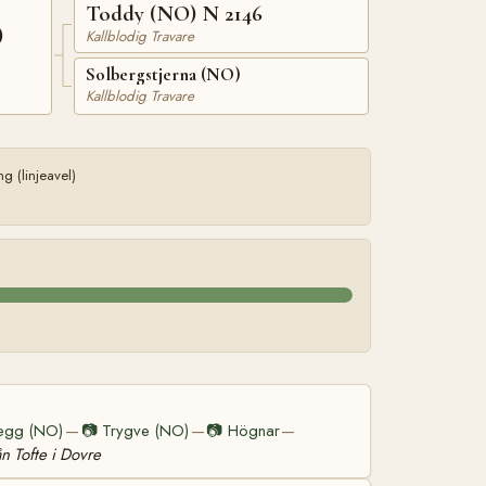
Toddy (NO) N 2146
)
Kallblodig Travare
Solbergstjerna (NO)
Kallblodig Travare
 (linjeavel)
egg (NO)
📷
Trygve (NO)
📷
Högnar
—
—
—
ån Tofte i Dovre