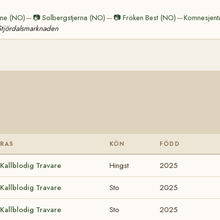
tine (NO)
📷
Solbergstjerna (NO)
📷
Fröken Best (NO)
Komnesjent
—
—
—
 Stjördalsmarknaden
RAS
KÖN
FÖDD
Kallblodig Travare
Hingst
2025
Kallblodig Travare
Sto
2025
Kallblodig Travare
Sto
2025