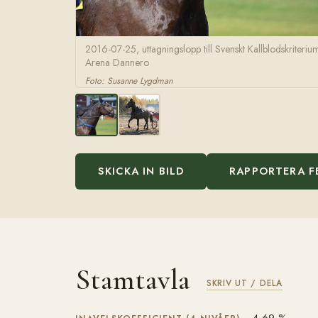
2016-07-25, uttagningslopp till Svenskt Kallblodskriteriu
Arena Dannero
Foto: Susanne Lygdman
SKICKA IN BILD
RAPPORTERA F
Stamtavla
SKRIV UT / DELA
4,69 %