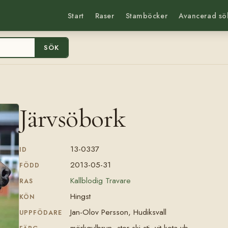
Start
Raser
Stamböcker
Avancerad sö
SÖK
Järvsöbork
13-0337
ID
2013-05-31
FÖDD
Kallblodig Travare
RAS
Hingst
KÖN
Jan-Olov Persson, Hudiksvall
UPPFÖDARE
mörkgulbrun, stor skj stj, vit kota vb